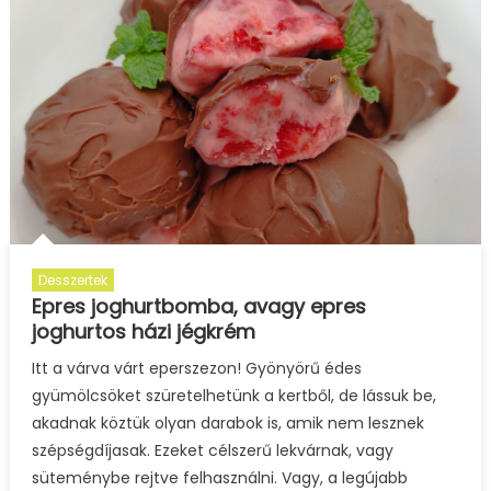
Desszertek
Epres joghurtbomba, avagy epres
joghurtos házi jégkrém
Itt a várva várt eperszezon! Gyönyörű édes
gyümölcsöket szüretelhetünk a kertből, de lássuk be,
akadnak köztük olyan darabok is, amik nem lesznek
szépségdíjasak. Ezeket célszerű lekvárnak, vagy
süteménybe rejtve felhasználni. Vagy, a legújabb