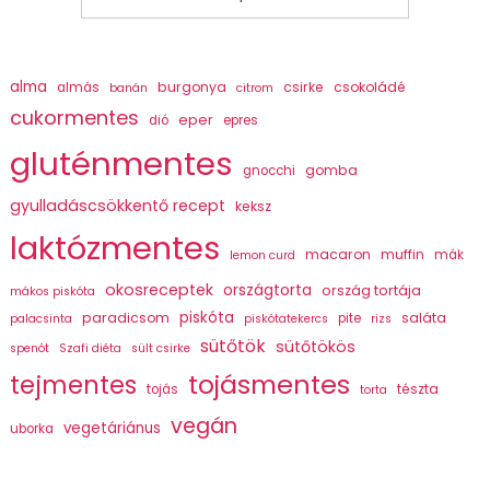
alma
burgonya
csirke
csokoládé
almás
banán
citrom
cukormentes
eper
dió
epres
gluténmentes
gomba
gnocchi
gyulladáscsökkentő recept
keksz
laktózmentes
macaron
muffin
mák
lemon curd
okosreceptek
országtorta
ország tortája
mákos piskóta
piskóta
paradicsom
saláta
pite
palacsinta
piskótatekercs
rizs
sütőtök
sütőtökös
spenót
Szafi diéta
sült csirke
tojásmentes
tejmentes
tészta
tojás
torta
vegán
vegetáriánus
uborka