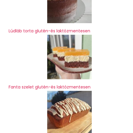
Lúdláb torta glutén-és laktózmentesen
Fanta szelet glutén-és laktózmentesen