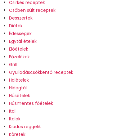
Csirkés receptek
Csőben sült receptek
Desszertek
Diéták
Édességek
Egytál ételek
Előételek
Főzelékek
Grill
Gyulladáscsökkentő receptek
Halételek
Hidegtál
Húsételek
Húsmentes főételek
Ital
Italok
Kiadós reggelik
Köretek