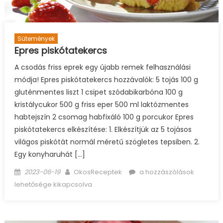
Sütemények
Epres piskótatekercs
A csodás friss eprek egy újabb remek felhasználási
módja! Epres piskótatekercs hozzávalók: 5 tojás 100 g
gluténmentes liszt 1 csipet szódabikarbóna 100 g
kristálycukor 500 g friss eper 500 ml laktózmentes
habtejszín 2 csomag habfixáló 100 g porcukor Epres
piskótatekercs elkészítése: 1. Elkészítjük az 5 tojásos
világos piskótát normál méretű szögletes tepsiben. 2.
Egy konyharuhát […]
Posted
Author
Epres
2023-06-19
OkosReceptek
a hozzászólások
on
piskótatekercs
lehetősége kikapcsolva
bejegyzéshez