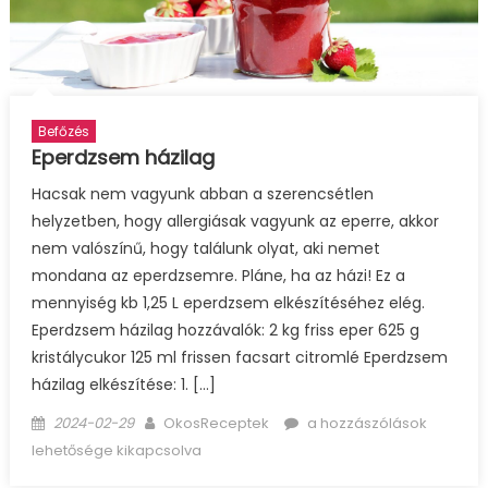
Befőzés
Eperdzsem házilag
Hacsak nem vagyunk abban a szerencsétlen
helyzetben, hogy allergiásak vagyunk az eperre, akkor
nem valószínű, hogy találunk olyat, aki nemet
mondana az eperdzsemre. Pláne, ha az házi! Ez a
mennyiség kb 1,25 L eperdzsem elkészítéséhez elég.
Eperdzsem házilag hozzávalók: 2 kg friss eper 625 g
kristálycukor 125 ml frissen facsart citromlé Eperdzsem
házilag elkészítése: 1. […]
Posted
Author
Eperdzsem
2024-02-29
OkosReceptek
a hozzászólások
on
házilag
lehetősége kikapcsolva
bejegyzéshez