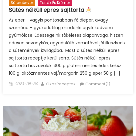
Sütemények
Torták És Krémek
Sütés nélküli epres sajttorta
Az eper – vagyis pontosabban földieper, avagy
szamóca – gyakorlatilag mindenki egyik kedvenc
gyümölcse. Édességeink tökéletes alapanyaga, hiszen
édesen savanykás, egyedülálló zamatával jól illeszkedik
a sütemények ízvilágába. Most a sütés nélküli epres
sajttorta receptje kerül sorra. Sütés nélküli epres
sajttorta hozzávalók: 300 g gluténmentes édes keksz
100 g laktózmentes vaj/margarin 250 g eper 50 g […]
Posted
Author
2023-05-30
OkosReceptek
Comment(1)
on