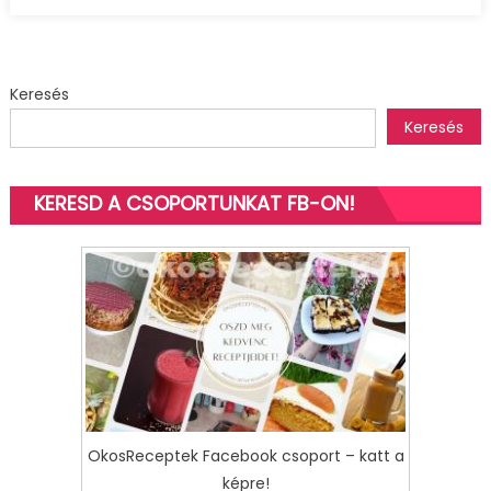
joghurtdesszert
bejegyzéshez
Keresés
Keresés
KERESD A CSOPORTUNKAT FB-ON!
OkosReceptek Facebook csoport – katt a
képre!