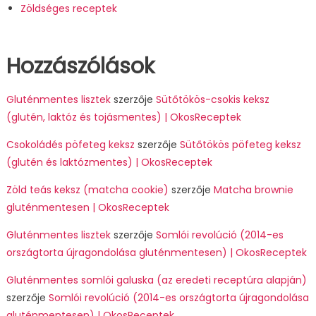
Zöldséges receptek
Hozzászólások
Gluténmentes lisztek
szerzője
Sütőtökös-csokis keksz
(glutén, laktóz és tojásmentes) | OkosReceptek
Csokoládés pöfeteg keksz
szerzője
Sütőtökös pöfeteg keksz
(glutén és laktózmentes) | OkosReceptek
Zöld teás keksz (matcha cookie)
szerzője
Matcha brownie
gluténmentesen | OkosReceptek
Gluténmentes lisztek
szerzője
Somlói revolúció (2014-es
országtorta újragondolása gluténmentesen) | OkosReceptek
Gluténmentes somlói galuska (az eredeti receptúra alapján)
szerzője
Somlói revolúció (2014-es országtorta újragondolása
gluténmentesen) | OkosReceptek