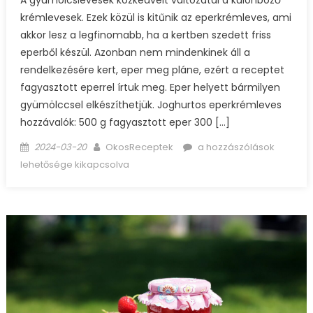
A gyümölcslevesek közkedvelt változatai a különböző
krémlevesek. Ezek közül is kitűnik az eperkrémleves, ami
akkor lesz a legfinomabb, ha a kertben szedett friss
eperből készül. Azonban nem mindenkinek áll a
rendelkezésére kert, eper meg pláne, ezért a receptet
fagyasztott eperrel írtuk meg. Eper helyett bármilyen
gyümölccsel elkészíthetjük. Joghurtos eperkrémleves
hozzávalók: 500 g fagyasztott eper 300 […]
Posted
Author
Joghurtos
2024-03-20
OkosReceptek
a hozzászólások
on
eperkrémleves
lehetősége kikapcsolva
bejegyzéshez