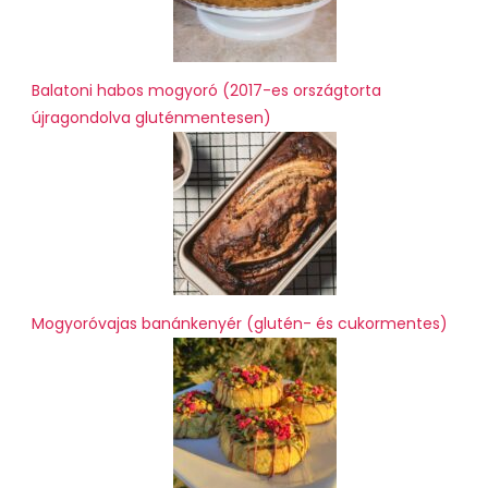
Balatoni habos mogyoró (2017-es országtorta
újragondolva gluténmentesen)
Mogyoróvajas banánkenyér (glutén- és cukormentes)