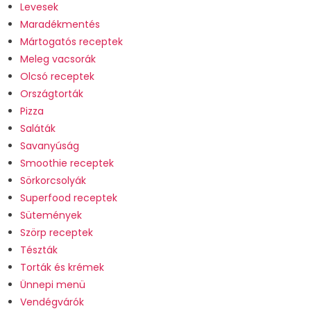
Levesek
Maradékmentés
Mártogatós receptek
Meleg vacsorák
Olcsó receptek
Országtorták
Pizza
Saláták
Savanyúság
Smoothie receptek
Sörkorcsolyák
Superfood receptek
Sütemények
Szörp receptek
Tészták
Torták és krémek
Ünnepi menü
Vendégvárók