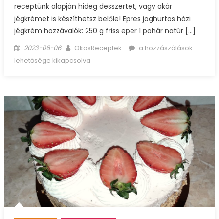
receptünk alapján hideg desszertet, vagy akár
jégkrémet is készíthetsz belőle! Epres joghurtos házi
jégkrém hozzávalók: 250 g friss eper 1 pohár natúr […]
Posted
Author
Epres
2023-06-06
OkosReceptek
a hozzászólások
on
joghurtbomba,
lehetősége kikapcsolva
avagy
epres
joghurtos
házi
jégkrém
bejegyzéshez