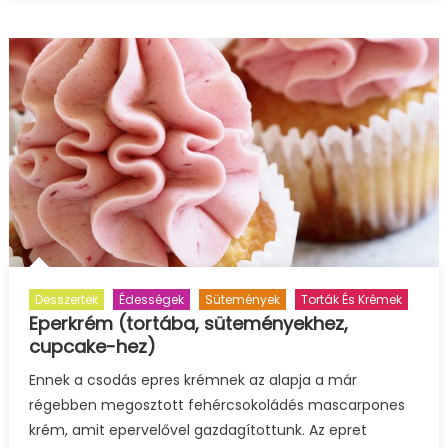
Desszertek
Édességek
Sütemények
Torták És Krémek
Eperkrém (tortába, süteményekhez,
cupcake-hez)
Ennek a csodás epres krémnek az alapja a már
régebben megosztott fehércsokoládés mascarpones
krém, amit epervelővel gazdagítottunk. Az epret