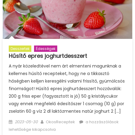
Desszertek
Édességek
Hűsítő epres joghurtdesszert
A nyár közeledtével nem árt elmenteni magunknak a
kellemes hűsítő recepteket, hogy ne a tikkasztó
hőségben kelljen keresgélni valami frissítő, gyümölcsös
finomságot! Hűsítő epres joghurtdesszert hozzávalók:
200 g friss eper (fagyasztott is jó) 50 g kristálycukor
vagy ennek megfelelő édesítőszer 1 csomag (10 g) por
zselatin 60 g víz 2 dl laktózmentes natúr joghurt 2 […]
Posted
Author
Hűsítő
2023-05-30
OkosReceptek
a hozzászólások
on
epres
lehetősége kikapcsolva