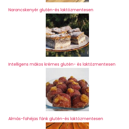
Narancskenyér glutén-és laktózmentesen
Intelligens mákos krémes glutén- és laktózmentesen
Almás-fahéjas fánk glutén-és laktózmentesen