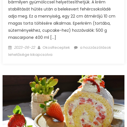
bármilyen gyümölccsel helyettesíthetjük. A krém
stabilitását hűtés után a belekevert fehércsokoládé
adja meg. Ez a mennyiség, egy 22 cm átmérőjű 10 cm
magas torta töltésére alkalmas. Eperkrém (tortába,
süteményekhez, cupcake-hez) hozzávalók: 500 g
mascarpone 400 ml […]
Posted
Author
Eperkrém
2023-06-22
OkosReceptek
a hozzászólások
on
(tortába,
lehetősége kikapcsolva
süteményekhez,
cupcake-
hez)
bejegyzéshez