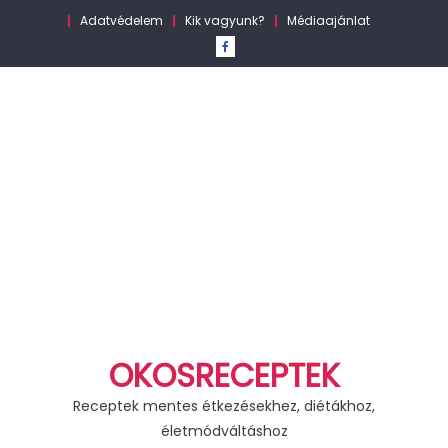
Skip
Adatvédelem
Kik vagyunk?
Médiaajánlat
to
content
OKOSRECEPTEK
Receptek mentes étkezésekhez, diétákhoz,
életmódváltáshoz