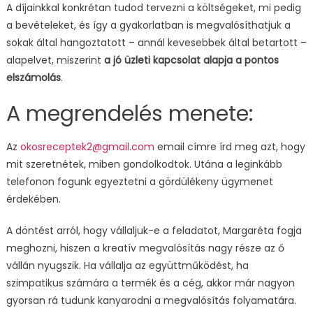
A díjainkkal konkrétan tudod tervezni a költségeket, mi pedig
a bevételeket, és így a gyakorlatban is megvalósíthatjuk a
sokak által hangoztatott – annál kevesebbek által betartott –
alapelvet, miszerint
a jó üzleti kapcsolat alapja a pontos
elszámolás
.
A megrendelés menete:
Az
okosreceptek2@gmail.com
email címre írd meg azt, hogy
mit szeretnétek, miben gondolkodtok. Utána a leginkább
telefonon fogunk egyeztetni a gördülékeny ügymenet
érdekében.
A döntést arról, hogy vállaljuk-e a feladatot, Margaréta fogja
meghozni, hiszen a kreatív megvalósítás nagy része az ő
vállán nyugszik. Ha vállalja az együttműködést, ha
szimpatikus számára a termék és a cég, akkor már nagyon
gyorsan rá tudunk kanyarodni a megvalósítás folyamatára.