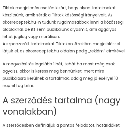
Tiktok megjelenés esetén kizárt, hogy olyan tartalmakat
készítsünk, amik sértik a Tiktok közösségi irányelveit. Az
okosreceptek.hu-n tudunk rugalmasabbak lenni a közösségi
oldalaknál, de itt sem publikálunk olyasmit, ami aggályos
lehet jogilag vagy morálisan.
A szponzorált tartalmakat Tiktokon #reklám megjelöléssel
látjuk el, az okosreceptek.hu oldalon pedig „reklám” címkével.
A megvalósítás legalább 1 hét, tehát ha most még csak
agyalsz, akkor is keress meg bennünket, mert mire
publikálásra kerülnek a tartalmak, addig még jó eséllyel 10
nap el fog telni.
A szerződés tartalma (nagy
vonalakban)
A szerződésben definiáljuk a pontos feladatot, határidőket