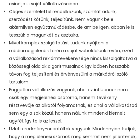
csinálja is saját vállalkozásaiban.
Céges szemlélettel rendelkezünk, számlát adunk,
szerződést kötünk, teljesítünk. Nem vágunk bele
akármilyen együttműködésbe, de amibe igen, abban le is
tesszük a magunkét az asztalra.
Mivel komplex szolgáltatást tudunk nyújtani a
médiamegjelenés terén a saját weboldalunk révén, ezért
a vállalkozásod reklámtevékenysége nincs kiszolgáltatva a
közösségi oldalak algoritmusainak. Így időben hosszabb
távon fog teljesíteni és érvényesülni a márkádról szóló
tartalom.
Független vállalkozás vagyunk, ahol az influencer nem
csak egy megjelenési csatorna, hanem tevékeny
résztvevője az alkotói folyamatnak, és ahol a vállalkozásod
sem egy a sok közül, hanem nálunk mindenki kiemelt
ügyfél, így te is az leszel.
Üzleti eredmény-orientáltak vagyunk. Mindannyian tudjuk,
hogy a megjelenési számok még semmit nem jelentenek,