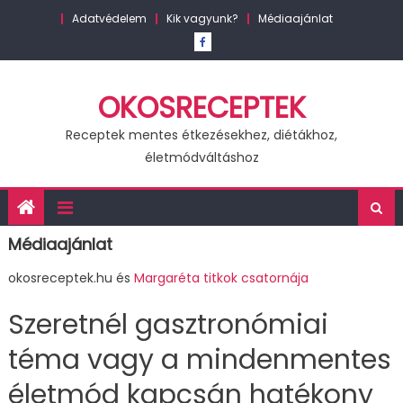
Skip
Adatvédelem
Kik vagyunk?
Médiaajánlat
to
content
OKOSRECEPTEK
Receptek mentes étkezésekhez, diétákhoz,
életmódváltáshoz
Médiaajánlat
okosreceptek.hu és
Margaréta titkok csatornája
Szeretnél gasztronómiai
téma vagy a mindenmentes
életmód kapcsán hatékony