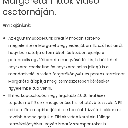
Margaréta Tiktok videó
csatornáján.
Amit ajánlunk:
Az együttműködésünk kreatív módon történő
megjelenítése Margaréta egy videójában. Ez szólhat arról,
hogy bemutatja a terméket, és közben ajánlja a
potenciális ügyfélkörnek a megvásárlást is, tehát lehet
egyszerre marketing és egyszerre sales jellegű is a
mondanivaló. A videó forgatókönyvét és pontos tartalmát
Margaréta állapítja meg, természetesen kéréseket
figyelembe tud venni.
Ehhez kapcsolódóan egy legalább 4000 leütéses
terjedelmű PR cikk megjelenését is lehetővé tesszük. A PR
cikket előre megírhatjátok, de ha ránk bízzátok, akkor mi
tovább boncolgatjuk a Tiktok videó keretein túllógó
termékelőnyöket, egyéb kreatív szempontokat is