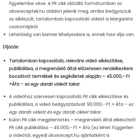
figyelembe véve. A PR cikk időtálló formátumban az
okosreceptek.hu oldalon jelenik meg, amibe beágyazzuk
az elkészült, tartalomban kapcsolódó videót is Margaréta
csatornájáról.
Lehetőség van banner kihelyezésre is, ennek havi díja van.
Díjazás:
Tartalomban kapcsolódó, releváns videó elkészítése,
publikálása, a megrendelő által előzetesen rendelkezésre
bocsátott termékek és segédletek alapján – 45.000,- Ft
+Áfa –
ez egy darab videót takar.
A videóhoz szervesen kapcsolódó PR cikk elkészítése és
publikálása, a videó beágyazásával: 90.000,- Ft + Áfa –
ez
egy darab videót és egy darab cikket takar.
Külön PR cikk megjelentetés – megrendelő által elkészített
PR cikk publikálása – 45.000,- Ft + Áfa (ez lehet független
a videótól, egyedi okosrecept.hu ajánlatként is