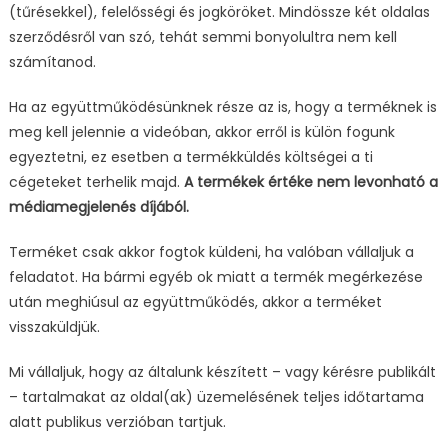
(tűrésekkel), felelősségi és jogköröket. Mindössze két oldalas
szerződésről van szó, tehát semmi bonyolultra nem kell
számítanod.
Ha az együttműködésünknek része az is, hogy a terméknek is
meg kell jelennie a videóban, akkor erről is külön fogunk
egyeztetni, ez esetben a termékküldés költségei a ti
cégeteket terhelik majd.
A termékek értéke nem levonható a
médiamegjelenés díjából.
Terméket csak akkor fogtok küldeni, ha valóban vállaljuk a
feladatot. Ha bármi egyéb ok miatt a termék megérkezése
után meghiúsul az együttműködés, akkor a terméket
visszaküldjük.
Mi vállaljuk, hogy az általunk készített – vagy kérésre publikált
– tartalmakat az oldal(ak) üzemelésének teljes időtartama
alatt publikus verzióban tartjuk.