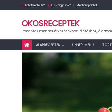
Skip
Adatvédelem
Kik vagyunk?
Médiaajánlat
to
content
OKOSRECEPTEK
Receptek mentes étkezésekhez, diétákhoz, életmó
ALAPRECEPTEK
ÜNNEPI MENÜ
TORT