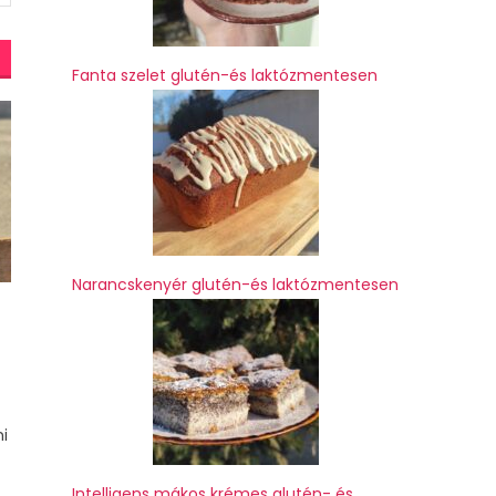
Fanta szelet glutén-és laktózmentesen
Narancskenyér glutén-és laktózmentesen
i
Intelligens mákos krémes glutén- és