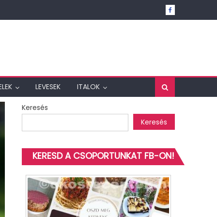
ELEK
LEVESEK
ITALOK
Keresés
Keresés
KERESD A CSOPORTUNKAT FB-ON!