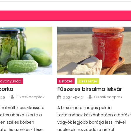
avanyúság
Befőzés
Desszertek
borka
Fűszeres birsalma lekvár
Author
Author
Posted
OkosReceptek
OkosReceptek
-29
2024-11-12
on
nül vált klasszikussá a
A birsalma a magas pektin
etes uborka szerte a
tartalmának köszönhetően a befőzn
szen széles körben
vágyók legjobb barátja lesz, mivel
ató, és az elkészítése
adalékok hozzáadása nélkül