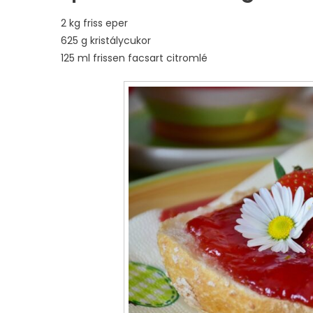
2 kg friss eper
625 g kristálycukor
125 ml frissen facsart citromlé