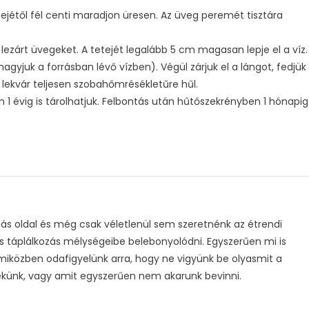
etejétől fél centi maradjon üresen. Az üveg peremét tisztára
 lezárt üvegeket. A tetejét legalább 5 cm magasan lepje el a víz.
hagyjuk a forrásban lévő vízben). Végül zárjuk el a lángot, fedjük
a lekvár teljesen szobahőmrésékletűre hűl.
 1 évig is tárolhatjuk. Felbontás után hűtőszekrényben 1 hónapig
s oldal és még csak véletlenül sem szeretnénk az étrendi
s táplálkozás mélységeibe belebonyolódni. Egyszerűen mi is
 miközben odafigyelünk arra, hogy ne vigyünk be olyasmit a
ekünk, vagy amit egyszerűen nem akarunk bevinni.