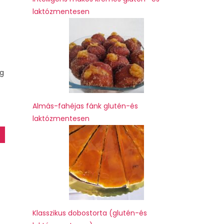
laktózmentesen
 g
Almás-fahéjas fánk glutén-és
laktózmentesen
Klasszikus dobostorta (glutén-és