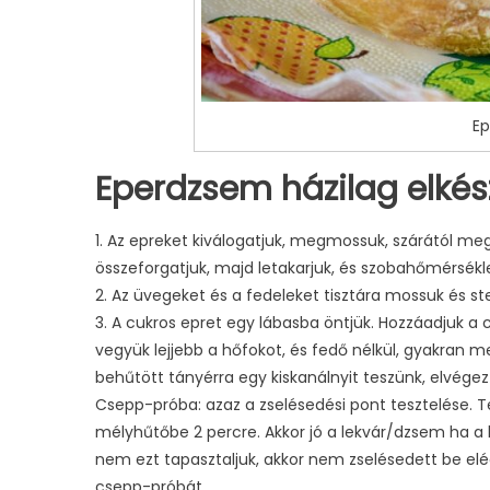
Ep
Eperdzsem házilag elkész
1. Az epreket kiválogatjuk, megmossuk, szárától meg
összeforgatjuk, majd letakarjuk, és szobahőmérséklet
2. Az üvegeket és a fedeleket tisztára mossuk és st
3. A cukros epret egy lábasba öntjük. Hozzáadjuk a c
vegyük lejjebb a hőfokot, és fedő nélkül, gyakran me
behűtött tányérra egy kiskanálnyit teszünk, elvége
Csepp-próba: azaz a zselésedési pont tesztelése. Te
mélyhűtőbe 2 percre. Akkor jó a lekvár/dzsem ha a 
nem ezt tapasztaljuk, akkor nem zselésedett be elé
csepp-próbát.