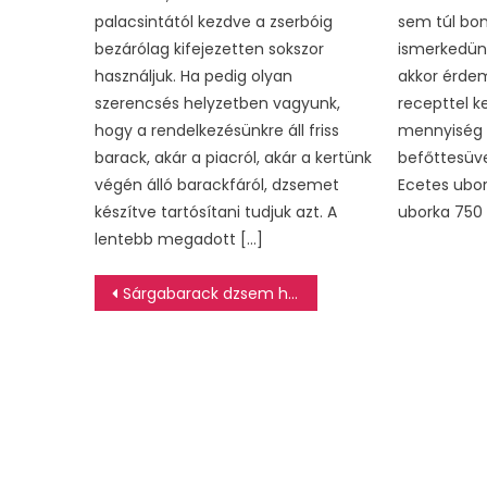
palacsintától kezdve a zserbóig
sem túl bon
bezárólag kifejezetten sokszor
ismerkedünk
használjuk. Ha pedig olyan
akkor érdem
szerencsés helyzetben vagyunk,
recepttel k
hogy a rendelkezésünkre áll friss
mennyiség 
barack, akár a piacról, akár a kertünk
befőttesüv
végén álló barackfáról, dzsemet
Ecetes ubor
készítve tartósítani tudjuk azt. A
uborka 750 
lentebb megadott […]
Bejegyzés
Sárgabarack dzsem házilag
navigáció