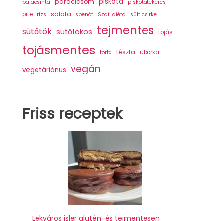
piskóta
paradicsom
palacsinta
piskótatekercs
saláta
pite
rizs
spenót
Szafi diéta
sült csirke
tejmentes
sütőtök
sütőtökös
tojás
tojásmentes
tészta
uborka
torta
vegán
vegetáriánus
Friss receptek
Lekváros isler glutén-és tejmentesen