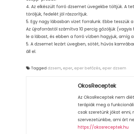
4. Az elkészült forró dzsemet üvegekbe töltjük. A t
töröljük, fedelét jól rászorítjuk.
5. Egy nagy lábasban vizet forralunk. Ebbe tesszük a
Az újraforrástól számítva 10 percig gőzöljük (vagyis 
le a lábast, és ebben a forró vízben hagyjuk, amíg 
5. A dzsemet lezárt üvegben, sötét, hűvös kamrában
áll el.
Tagged
dzsem
,
eper
,
eper befőzés
,
eper dzsem
OkosReceptek
Az OkosReceptek nem diétá
terápiák meg a funkcionáli
csak szeretünk jókat enni,
szervezetünkbe, ami árt n
https://okosreceptek.hu