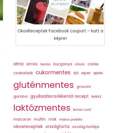
OkosReceptek Facebook csoport – katt a
képre!
alma
burgonya
csirke
almás
banán
citrom
cukormentes
csokoládé
eper
dió
epres
gluténmentes
gnocchi
gyulladáscsökkentő recept
gomba
keksz
laktózmentes
lemon curd
macaron
muffin
mák
mákos piskóta
okosreceptek
országtorta
ország tortája