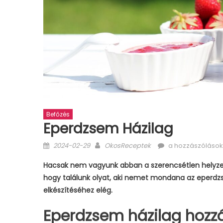
Befőzés
Eperdzsem Házilag
Posted
Author
Eperdzsem
2024-02-29
OkosReceptek
a hozzászólások
on
házilag
Hacsak nem vagyunk abban a szerencsétlen helyzetb
bejegyzéshez
hogy találunk olyat, aki nemet mondana az eperdzs
elkészítéséhez elég.
Eperdzsem házilag hozzá