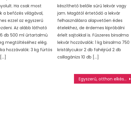
yolult. Ha csak most
készíthető belőle sűrű lekvár vagy
 a befőzés világával,
jam. Magától értetődő a lekvár
es ezzel az egyszerű
felhasználásra alapvetően édes
ezdeni. Az alább látható
ételekhez, de érdemes kipróbálni
6 db 500 ml űrtartalmú
érlelt sajtokkal is. Fűszeres birsalma
eg megtöltéséhez elég.
lekvár hozzávalók: 1 kg birsalma 750
ka hozzávalók: 3 kg fürtös
kristálycukor 2 db fahéjrúd 2 db
[…]
csillagánizs 10 db […]
Egyszerű, otthon elkészíthető koktélok 1. rész