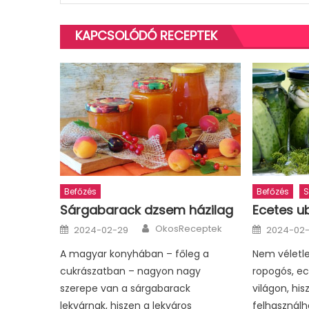
KAPCSOLÓDÓ RECEPTEK
Befőzés
Befőzés
S
Sárgabarack dzsem házilag
Ecetes u
Author
Posted
Posted
OkosReceptek
2024-02-29
2024-02
on
on
A magyar konyhában – főleg a
Nem véletle
cukrászatban – nagyon nagy
ropogós, ec
szerepe van a sárgabarack
világon, hi
lekvárnak, hiszen a lekváros
felhasználh