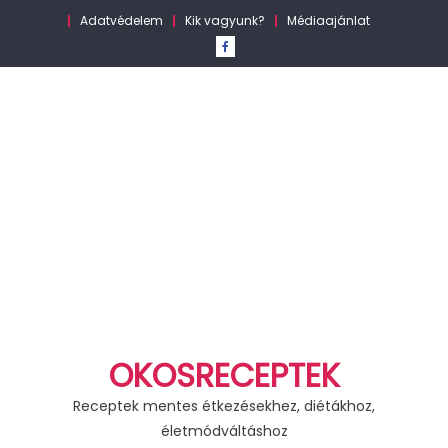
Skip
Adatvédelem
Kik vagyunk?
Médiaajánlat
to
content
OKOSRECEPTEK
Receptek mentes étkezésekhez, diétákhoz,
életmódváltáshoz