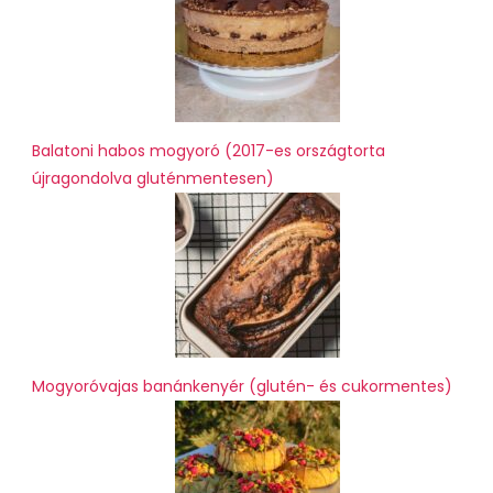
Balatoni habos mogyoró (2017-es országtorta
újragondolva gluténmentesen)
Mogyoróvajas banánkenyér (glutén- és cukormentes)