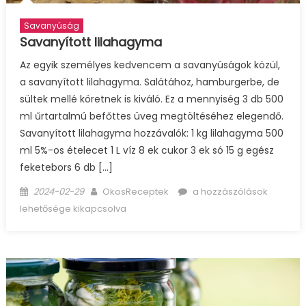
Savanyúság
Savanyított lilahagyma
Az egyik személyes kedvencem a savanyúságok közül,
a savanyított lilahagyma. Salátához, hamburgerbe, de
sültek mellé köretnek is kiváló. Ez a mennyiség 3 db 500
ml űrtartalmú befőttes üveg megtöltéséhez elegendő.
Savanyított lilahagyma hozzávalók: 1 kg lilahagyma 500
ml 5%-os ételecet 1 L víz 8 ek cukor 3 ek só 15 g egész
feketebors 6 db […]
Posted
Author
Savanyított
2024-02-29
OkosReceptek
a hozzászólások
on
lilahagyma
lehetősége kikapcsolva
bejegyzéshez