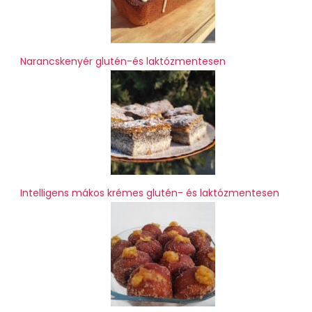
Narancskenyér glutén-és laktózmentesen
Intelligens mákos krémes glutén- és laktózmentesen