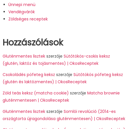
Ünnepi menü
Vendégvárók
Zöldséges receptek
Hozzászólások
Gluténmentes lisztek
szerzője
Sütőtökös-csokis keksz
(glutén, laktóz és tojásmentes) | OkosReceptek
Csokoládés pöfeteg keksz
szerzője
Sütőtökös pöfeteg keksz
(glutén és laktózmentes) | OkosReceptek
Zöld teás keksz (matcha cookie)
szerzője
Matcha brownie
gluténmentesen | OkosReceptek
Gluténmentes lisztek
szerzője
Somlói revolúció (2014-es
országtorta újragondolása gluténmentesen) | OkosReceptek