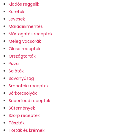
Kiadós reggelik
Köretek
Levesek
Maradékmentés
Mártogatós receptek
Meleg vacsorák
Olcsó receptek
Országtorták
Pizza
Saláták
Savanyúság
Smoothie receptek
Sörkorcsolyák
Superfood receptek
Sütemények
Szörp receptek
Tészták
Torták és krémek