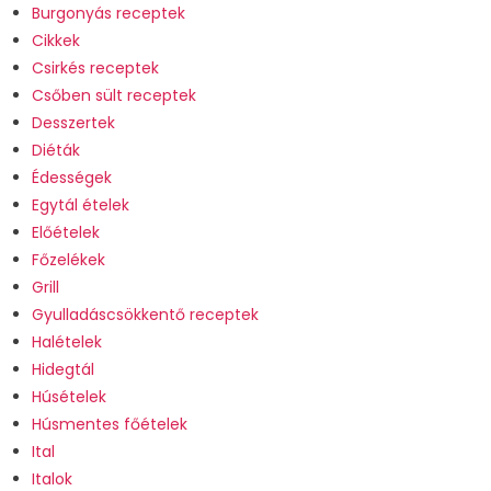
Burgonyás receptek
Cikkek
Csirkés receptek
Csőben sült receptek
Desszertek
Diéták
Édességek
Egytál ételek
Előételek
Főzelékek
Grill
Gyulladáscsökkentő receptek
Halételek
Hidegtál
Húsételek
Húsmentes főételek
Ital
Italok