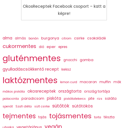
OkosReceptek Facebook csoport – katt a
képre!
alma
burgonya
csirke
csokoládé
almás
banán
citrom
cukormentes
eper
dió
epres
gluténmentes
gomba
gnocchi
gyulladáscsökkentő recept
keksz
laktózmentes
macaron
muffin
mák
lemon curd
okosreceptek
országtorta
ország tortája
mákos piskóta
piskóta
paradicsom
saláta
pite
palacsinta
piskótatekercs
rizs
sütőtök
sütőtökös
spenót
Szafi diéta
sült csirke
tojásmentes
tejmentes
tészta
tojás
torta
vegán
vegetáriánus
uborka