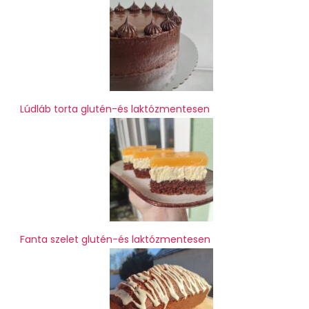
Lúdláb torta glutén-és laktózmentesen
Fanta szelet glutén-és laktózmentesen