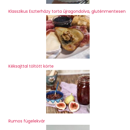
Klasszikus Eszterházy torta újragondolva, gluténmentesen
Kéksajttal töltött körte
Rumos fügelekvár