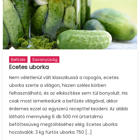
Befőzés
Savanyúság
Ecetes uborka
Nem véletlenül vált klasszikussá a ropogós, ecetes
uborka szerte a világon, hiszen széles körben
felhasználható, és az elkészítése sem túl bonyolult. Ha
csak most ismerkedünk a befőzés világával, akkor
érdemes ezzel az egyszerű recepttel kezdeni. Az alább
látható mennyiség 6 db 500 ml űrtartalmú
befőttesüveg megtöltéséhez elég. Ecetes uborka
hozzávalók: 3 kg fürtös uborka 750 […]