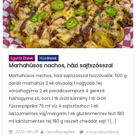
Egytál Ételek
Húsételek
Marhahúsos nachos, házi sajtszósszal
Marhahúsos nachos, házi sajtszósszal hozzávalók: 500 g
darált marhahús 2 ek olívaolaj 1 nagyobb fej
vöröshagyma 2 ek paradicsompüré 4 gerezd
fokhagyma só, bors 1 tk őrölt kömény 1 tk őrölt
fűszerpaprika 75 ml víz A sajtszószhoz: 1 ek
laktózmentes vaj/margarin 1 ek gluténmentes liszt 180
ml laktózmentes tej 180 g reszelt cheddár sajt 1 […]
Posted
Author
Marhahúsos
2023-09-28
OkosReceptek
a hozzászólások