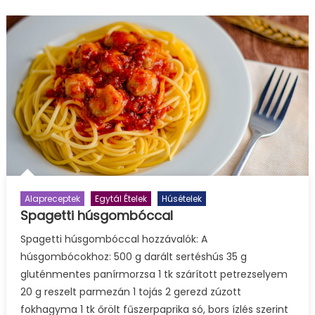
Alapreceptek
Egytál Ételek
Húsételek
Spagetti húsgombóccal
Spagetti húsgombóccal hozzávalók: A
húsgombócokhoz: 500 g darált sertéshús 35 g
gluténmentes panírmorzsa 1 tk szárított petrezselyem
20 g reszelt parmezán 1 tojás 2 gerezd zúzott
fokhagyma 1 tk őrölt fűszerpaprika só, bors ízlés szerint