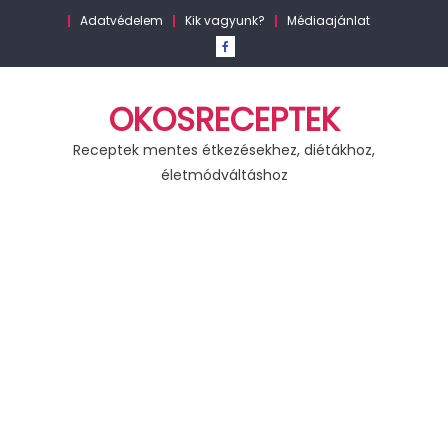
Skip
Adatvédelem
Kik vagyunk?
Médiaajánlat
to
content
OKOSRECEPTEK
Receptek mentes étkezésekhez, diétákhoz,
életmódváltáshoz