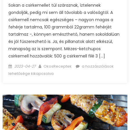
Sokan a csirkemellet túl száraznak, íztelennek
gondolják, pedig mi sem áll távolabb a valóságtól. A
csirkemell nemcsak egészséges – nagyon magas a
fehérje tartalma, 100 grammból 22gramm fehérjét
tartalmaz -, könnyen emészthető, hanem sokoldalúan
és jól fűszerezhető is. Ja, és pillanatok alatt elkészül,
manapság az is szempont. Mézes-ketchupos
csirkemell hozzávalók: 500 g csirkemell filé 3 […]
Posted
Author
Mézes-
2023-04-27
OkosReceptek
a hozzászólások
on
ketchupos
lehetősége kikapcsolva
csirkemell
bejegyzéshez