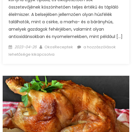
összetevőjének köszönhetően teljes értékű és tápláló
élelmiszer. A belsejében jellemzően olyan húsfélék
találhatók, mint a csirke, a marha- és a bárányhús,
amelyek gazdagok fehérjében, valamint olyan
antioxidánsokban és nyomelemekben, mint például […]
Posted
Author
Gyros
2023-04-26
OkosReceptek
a hozzászólások
on
–
lehetősége kikapcsolva
ezzel
a
receptel
mindig
otthon
fogod
készíteni!
bejegyzéshez