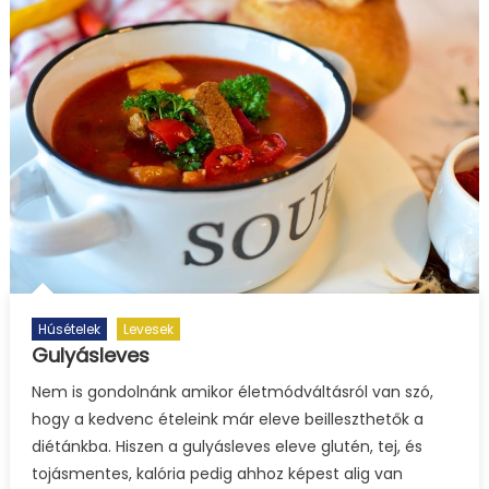
Húsételek
Levesek
Gulyásleves
Nem is gondolnánk amikor életmódváltásról van szó,
hogy a kedvenc ételeink már eleve beilleszthetők a
diétánkba. Hiszen a gulyásleves eleve glutén, tej, és
tojásmentes, kalória pedig ahhoz képest alig van