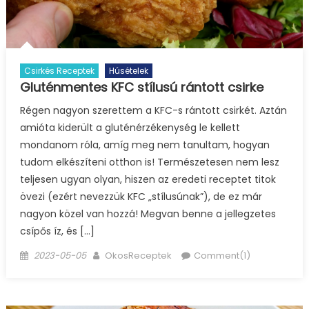
Csirkés Receptek
Húsételek
Gluténmentes KFC stílusú rántott csirke
Régen nagyon szerettem a KFC-s rántott csirkét. Aztán
amióta kiderült a gluténérzékenység le kellett
mondanom róla, amíg meg nem tanultam, hogyan
tudom elkészíteni otthon is! Természetesen nem lesz
teljesen ugyan olyan, hiszen az eredeti receptet titok
övezi (ezért nevezzük KFC „stílusúnak”), de ez már
nagyon közel van hozzá! Megvan benne a jellegzetes
csípős íz, és […]
Posted
Author
2023-05-05
OkosReceptek
Comment(1)
on