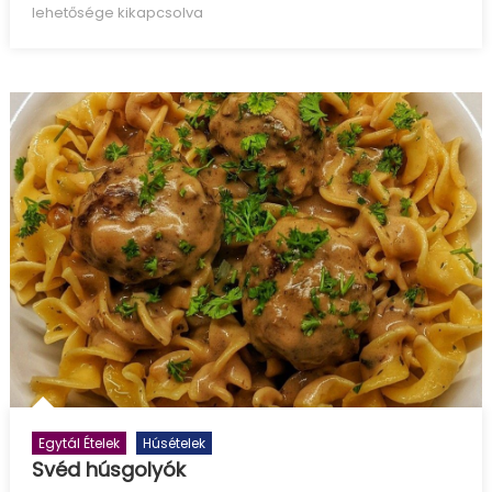
on
nachos,
lehetősége kikapcsolva
házi
sajtszósszal
bejegyzéshez
Egytál Ételek
Húsételek
Svéd húsgolyók