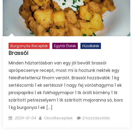
Burgonyás Receptek
Egytál Ételek
Húsételek
Brassói
Minden háztartásban van egy jól bevált brassói
aprópecsenye recept, most mi is hoztunk nektek egy
feledhetetlenül finom verziót. Brassói hozzávalók: 1 kg
sertéscomb 1 ek sertészsír 1 nagy fej vöröshagyma 1 ek
pirospaprika 1 ek fokhagymapor 1 tk őrölt kömény 1 tk
szárított petrezselyem 1 tk szárított majoranna só, bors
1 kg burgonya 1 ek […]
Posted
Author
2024-01-04
OkosReceptek
2 hozzászólás
on