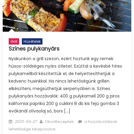
Grill
Húsételek
Színes pulykanyárs
Nyakunkon a grill szezon, ezért hoztunk egy remek
húsos-zöldséges nyárs ötletet. Ezúttal a kevésbé híres
pulykamellből készítettük el, de helyettesíthetjük a
kedvenc husinkkal. Ha nincs lehetőségünk grillen
elkészíteni, megsüthetjük serpenyőben is. Színes
pulykanyárs hozzávalók: 400 g pulykamell 200 g piros
kaliforniai paprika 200 g cukkini 8 db kis fejű gomba 3
evőkanál olívaolaj só, bors […]
Posted
Author
Színes
2023-04-27
OkosReceptek
a hozzászólások
on
pulykanyárs
lehetősége kikapcsolva