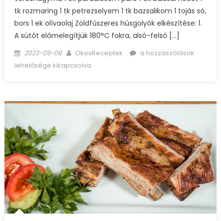
tk rozmaring 1 tk petrezselyem 1 tk bazsalikom 1 tojás só,
bors 1 ek olívaolaj Zöldfűszeres húsgolyók elkészítése: 1.
A sütőt előmelegítjük 180°C fokra, alsó-felső […]
Posted
Author
Zöldfűszeres
2023-09-08
OkosReceptek
a hozzászólások
on
húsgolyó
lehetősége kikapcsolva
bejegyzéshez