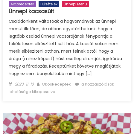
Alapreceptek
Húsételek
Ünnepi Menü
Ünnepi kacsasült
Családonként változóak a hagyományok az ünnepi
menüt illetően, de abban egyetérthetünk, hogy a
legtöbb család ünnepi vacsorájának fénypontja a
tökéletesen elkészített sült hús. A kacsát sokan nem
merik elkészíteni otthon, mert félnek attól, hogy a
drága (mihez képest) húst esetleg elrontják, így kárba
megy a fáradozás. Receptünket követve meglátjátok,
hogy ez sem bonyolultabb mint egy […]
Posted
Author
Ünnepi
2023-11-13
OkosReceptek
a hozzászólások
on
kacsasült
lehetősége kikapcsolva
bejegyzéshez