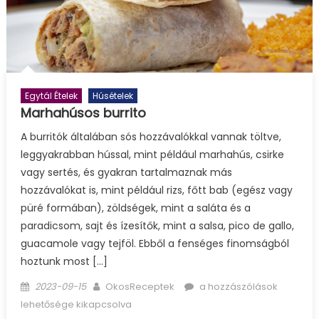
Egytál Ételek
Húsételek
Marhahúsos burrito
A burritók általában sós hozzávalókkal vannak töltve,
leggyakrabban hússal, mint például marhahús, csirke
vagy sertés, és gyakran tartalmaznak más
hozzávalókat is, mint például rizs, főtt bab (egész vagy
püré formában), zöldségek, mint a saláta és a
paradicsom, sajt és ízesítők, mint a salsa, pico de gallo,
guacamole vagy tejföl. Ebből a fenséges finomságból
hoztunk most […]
Posted
Author
Marhahúsos
2023-09-15
OkosReceptek
a hozzászólások
on
burrito
lehetősége kikapcsolva
bejegyzéshez