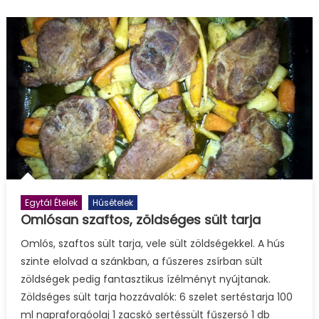
Egytál Ételek
Húsételek
Omlósan szaftos, zöldséges sült tarja
Omlós, szaftos sült tarja, vele sült zöldségekkel. A hús
szinte elolvad a szánkban, a fűszeres zsírban sült
zöldségek pedig fantasztikus ízélményt nyújtanak.
Zöldséges sült tarja hozzávalók: 6 szelet sertéstarja 100
ml napraforgóolaj 1 zacskó sertéssült fűszersó 1 db