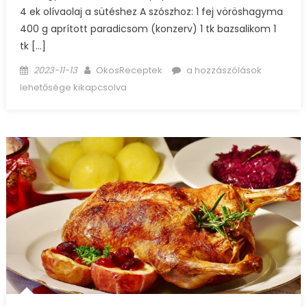
4 ek olívaolaj a sütéshez A szószhoz: 1 fej vöröshagyma
400 g aprított paradicsom (konzerv) 1 tk bazsalikom 1
tk […]
Posted
Author
Spagetti
2023-11-13
OkosReceptek
a hozzászólások
on
húsgombóccal
lehetősége kikapcsolva
bejegyzéshez