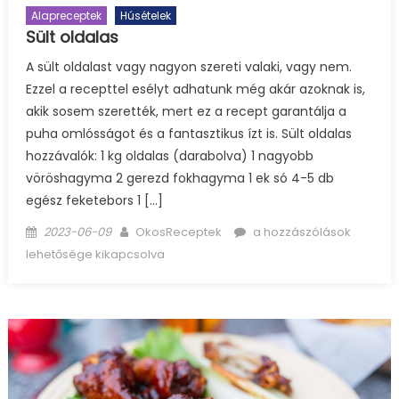
Alapreceptek
Húsételek
Sült oldalas
A sült oldalast vagy nagyon szereti valaki, vagy nem.
Ezzel a recepttel esélyt adhatunk még akár azoknak is,
akik sosem szerették, mert ez a recept garantálja a
puha omlósságot és a fantasztikus ízt is. Sült oldalas
hozzávalók: 1 kg oldalas (darabolva) 1 nagyobb
vöröshagyma 2 gerezd fokhagyma 1 ek só 4-5 db
egész feketebors 1 […]
Posted
Author
Sült
2023-06-09
OkosReceptek
a hozzászólások
on
oldalas
lehetősége kikapcsolva
bejegyzéshez