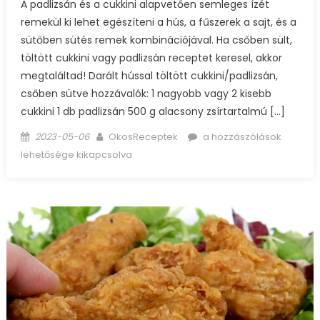
A padlizsán és a cukkini alapvetően semleges ízét
remekül ki lehet egészíteni a hús, a fűszerek a sajt, és a
sütőben sütés remek kombinációjával. Ha csőben sült,
töltött cukkini vagy padlizsán receptet keresel, akkor
megtaláltad! Darált hússal töltött cukkini/padlizsán,
csőben sütve hozzávalók: 1 nagyobb vagy 2 kisebb
cukkini 1 db padlizsán 500 g alacsony zsírtartalmú […]
Posted
Author
Darált
2023-05-06
OkosReceptek
a hozzászólások
on
hússal
lehetősége kikapcsolva
töltött
cukkini/padlizsán,
csőben
sütve
bejegyzéshez