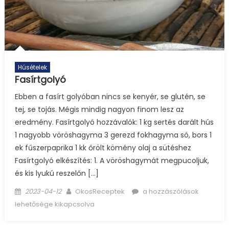
Húsételek
Fasírtgolyó
Ebben a fasírt golyóban nincs se kenyér, se glutén, se
tej, se tojás. Mégis mindig nagyon finom lesz az
eredmény. Fasírtgolyó hozzávalók: 1 kg sertés darált hús
1 nagyobb vöröshagyma 3 gerezd fokhagyma só, bors 1
ek fűszerpaprika 1 kk őrölt kömény olaj a sütéshez
Fasírtgolyó elkészítés: 1. A vöröshagymát megpucoljuk,
és kis lyukú reszelőn […]
Posted
Author
Fasírtgolyó
2023-04-12
OkosReceptek
a hozzászólások
on
bejegyzéshez
lehetősége kikapcsolva