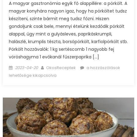
A magyar gasztronómia egyik fő alappillére: a pörkölt. A
magyar konyhára nagyon igaz, hogy ha pörköltet tudsz
készíteni, szinte bármit meg tudsz főzni. Hiszen
gondoljunk csak bele, mennyi ételünk kezdődik pörkölt
alappal, úgy mint a gulyásleves, paprikáskrumpli,
halászlé, krumplis tészta, borsópörkölt, karfiolpörkölt stb.
Pörkölt hozzávalók: 1 kg sertéscomb 1 nagyobb fej
vöröshagyma 1 evőkanál fűszerpaprika […]
Posted
Author
Pörkölt
2023-04-20
OkosReceptek
a hozzászólások
on
bejegyzéshez
lehetősége kikapcsolva