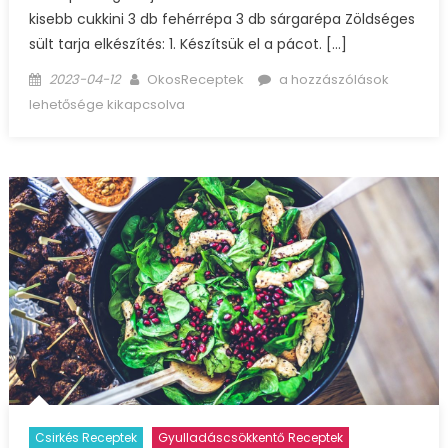
kisebb cukkini 3 db fehérrépa 3 db sárgarépa Zöldséges
sült tarja elkészítés: 1. Készítsük el a pácot. […]
Posted
Author
Omlósan
2023-04-12
OkosReceptek
a hozzászólások
on
szaftos,
lehetősége kikapcsolva
zöldséges
sült
tarja
bejegyzéshez
Csirkés Receptek
Gyulladáscsökkentő Receptek