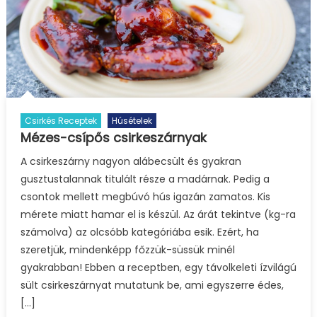
Csirkés Receptek
Húsételek
Mézes-csípős csirkeszárnyak
A csirkeszárny nagyon alábecsült és gyakran
gusztustalannak titulált része a madárnak. Pedig a
csontok mellett megbúvó hús igazán zamatos. Kis
mérete miatt hamar el is készül. Az árát tekintve (kg-ra
számolva) az olcsóbb kategóriába esik. Ezért, ha
szeretjük, mindenképp főzzük-süssük minél
gyakrabban! Ebben a receptben, egy távolkeleti ízvilágú
sült csirkeszárnyat mutatunk be, ami egyszerre édes,
[…]