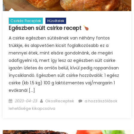
Csirkés Receptek
Húsételek
Egészben sült csirke recept
A csirke egészben sütésének van néhány fontos
trükkje, és alapvetően kicsit foglalkozósabb ez a
mennyei étek, mint elsőre gondolnánk, de megéri
odafigyelni rá, mert így lesz az egészben sült csirke
igazán ízletes és omlós belül, kívül pedig roppanósan
ínycsiklandó. Egészben sült csirke hozzávalók: 1 egész
csirke (kb 1.5 kg) 100 g laktózmentes vaj/margarin 1
evőkanál […]
Posted
Author
Egészben
2023-04-23
OkosReceptek
a hozzászólások
on
sült
lehetősége kikapcsolva
csirke
recept