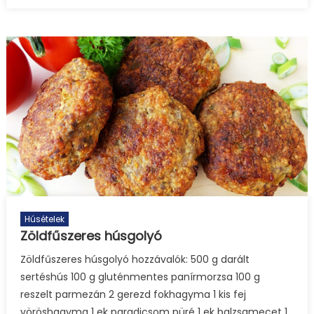
Húsételek
Zöldfűszeres húsgolyó
Zöldfűszeres húsgolyó hozzávalók: 500 g darált
sertéshús 100 g gluténmentes panírmorzsa 100 g
reszelt parmezán 2 gerezd fokhagyma 1 kis fej
vöröshagyma 1 ek paradicsom püré 1 ek balzsamecet 1