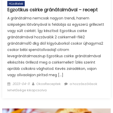
Húsételek
Egzotikus csirke gránátalmával – recept
A gránátalma nemcsak nagyon trendi, hanem
szépséges látványával is feldobja az egyszerű grillezett
vagy sült csirkét. Így készítsd: Egzotikus csirke
gránátalmával hozzávalók 2 csirkemell-filé2
gránátalma10 dkg dió1 kígyóuborka1 csokor újhagyma2
csokor bébi spenótolívaolaj1 citrom
levegránátalmaszirup Egzotikus csirke gránátalmával
elkészítés Grillezd meg a csirkemellet! Ízlés szerint
apróbb csíkokra vághatod. Kevés zsiradékon, vajon
vagy olívaolajon pirítsd meg […]
Posted
Author
Egzotikus
2023-04-11
OkosReceptek
a hozzászólások
on
csirke
lehetősége kikapcsolva
gránátalmával
–
recept
bejegyzéshez