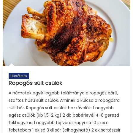
Húsételek
Ropogós sült csülök
A németek egyik legjobb találmánya a ropogós bőrű,
szaftos húsú sült csülök. Aminek a kulcsa a ropogósra
sült bőr. Ropogós sült csülök hozzávalók: 1 nagyobb
egész csülök (kb 1,5-2 kg) 2 db babérlevél 4-6 gerezd
fokhagyma 1 nagyobb fej vöröshagyma 10 szem
feketebors 1 ek só 3 dl sör (elhagyható) 2 ek sertészsír