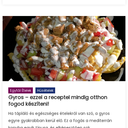
bejegyzéshez
Egytál Ételek
Húsételek
Gyros – ezzel a receptel mindig otthon
fogod készíteni!
Ha tápláló és egészséges ételekről van szó, a gyros
egyre gyakrabban kerül elő. Ez a fogás a mediterrán
konyha egyik típusa, és elképesztően sok