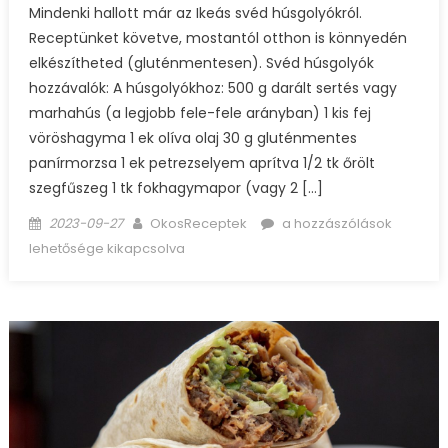
Mindenki hallott már az Ikeás svéd húsgolyókról.
Receptünket követve, mostantól otthon is könnyedén
elkészítheted (gluténmentesen). Svéd húsgolyók
hozzávalók: A húsgolyókhoz: 500 g darált sertés vagy
marhahús (a legjobb fele-fele arányban) 1 kis fej
vöröshagyma 1 ek olíva olaj 30 g gluténmentes
panírmorzsa 1 ek petrezselyem aprítva 1/2 tk őrölt
szegfűszeg 1 tk fokhagymapor (vagy 2 […]
Posted
Author
Svéd
2023-09-27
OkosReceptek
a hozzászólások
on
húsgolyók
lehetősége kikapcsolva
bejegyzéshez