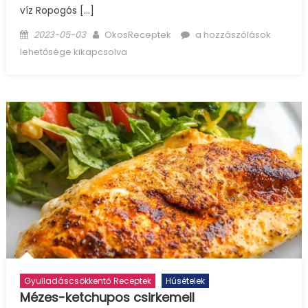
víz Ropogós […]
Posted
Author
Ropogós
2023-05-03
OkosReceptek
a hozzászólások
on
sült
lehetősége kikapcsolva
csülök
bejegyzéshez
Gyulladáscsökkentő Receptek
Húsételek
Mézes-ketchupos csirkemell