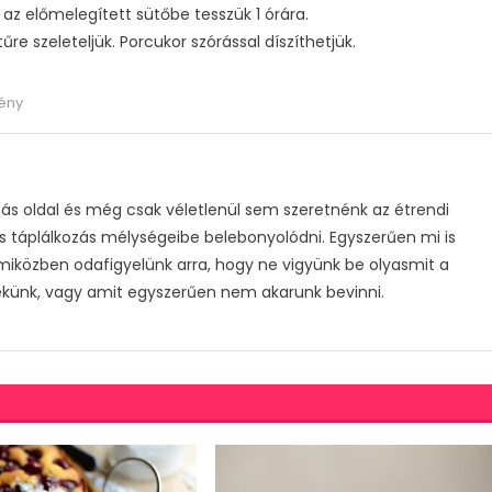
s az előmelegített sütőbe tesszük 1 órára.
űre szeleteljük. Porcukor szórással díszíthetjük.
ény
s oldal és még csak véletlenül sem szeretnénk az étrendi
s táplálkozás mélységeibe belebonyolódni. Egyszerűen mi is
 miközben odafigyelünk arra, hogy ne vigyünk be olyasmit a
ekünk, vagy amit egyszerűen nem akarunk bevinni.