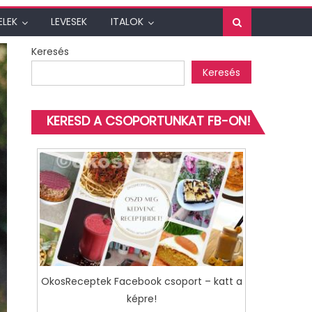
ELEK
LEVESEK
ITALOK
Keresés
Keresés
KERESD A CSOPORTUNKAT FB-ON!
OkosReceptek Facebook csoport – katt a
képre!