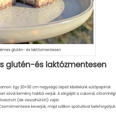
krémes glutén- és laktózmentesen
es glutén-és laktózmentesen
ogramon. Egy 20×30 cm nagyságú tepsit kibélelünk sütőpapírral.
ipet sóval kemény habbá verjük. A sárgáját a cukorral, citromhéjj
lvasztott (de visszahűtött) vajat.
. Csomómentesre keverjük, majd szilikon spatulával beleforgatjuk