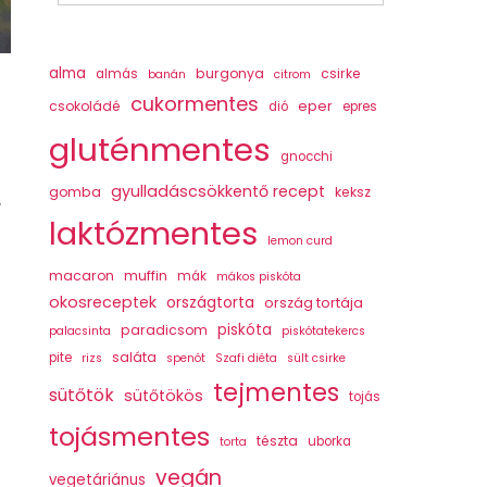
alma
burgonya
csirke
almás
banán
citrom
cukormentes
csokoládé
eper
dió
epres
gluténmentes
gnocchi
gyulladáscsökkentő recept
gomba
keksz
.
laktózmentes
lemon curd
macaron
muffin
mák
mákos piskóta
okosreceptek
országtorta
ország tortája
piskóta
paradicsom
palacsinta
piskótatekercs
saláta
pite
rizs
spenót
Szafi diéta
sült csirke
tejmentes
sütőtök
sütőtökös
tojás
tojásmentes
tészta
uborka
torta
vegán
vegetáriánus