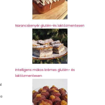
Narancskenyér glutén-és laktózmentesen
Intelligens mákos krémes glutén- és
laktózmentesen
al
 a