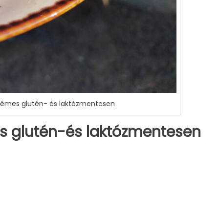
krémes glutén- és laktózmentesen
es glutén-és laktózmentesen