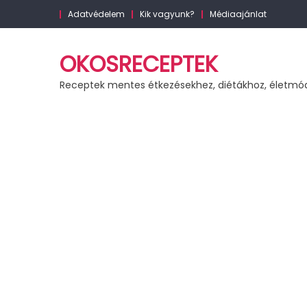
Skip
Adatvédelem
Kik vagyunk?
Médiaajánlat
to
content
OKOSRECEPTEK
Receptek mentes étkezésekhez, diétákhoz, életmó