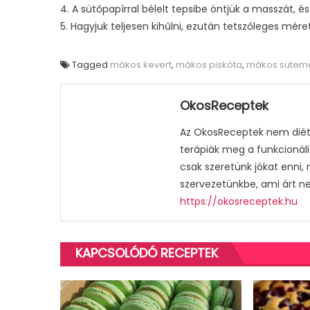
4. A sütőpapírral bélelt tepsibe öntjük a masszát, é
5. Hagyjuk teljesen kihűlni, ezután tetszőleges méret
Tagged
mákos kevert
,
mákos piskóta
,
mákos sütem
OkosReceptek
Az OkosReceptek nem diétá
terápiák meg a funkcionáli
csak szeretünk jókat enni,
szervezetünkbe, ami árt n
https://okosreceptek.hu
KAPCSOLÓDÓ RECEPTEK