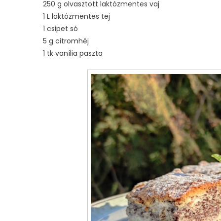
250 g olvasztott laktózmentes vaj
1 L laktózmentes tej
1 csipet só
5 g citromhéj
1 tk vanília paszta