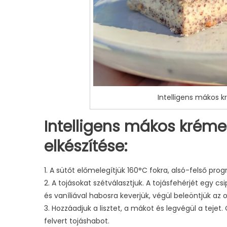
Intelligens mákos 
Intelligens mákos krém
elkészítése:
1. A sütőt előmelegítjük 160°C fokra, alsó-felső pr
2. A tojásokat szétválasztjuk. A tojásfehérjét egy cs
és vaníliával habosra keverjük, végül beleöntjük az o
3. Hozzáadjuk a lisztet, a mákot és legvégül a tejet
felvert tojáshabot.