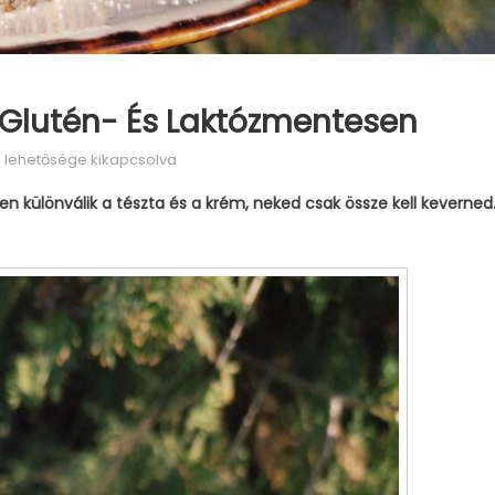
 Glutén- És Laktózmentesen
 lehetősége kikapcsolva
en különválik a tészta és a krém, neked csak össze kell keverned