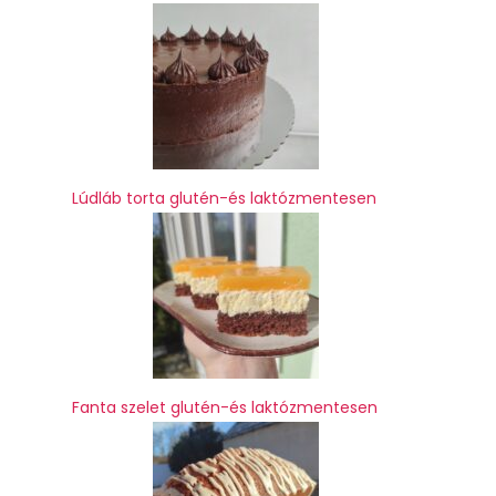
Lúdláb torta glutén-és laktózmentesen
Fanta szelet glutén-és laktózmentesen