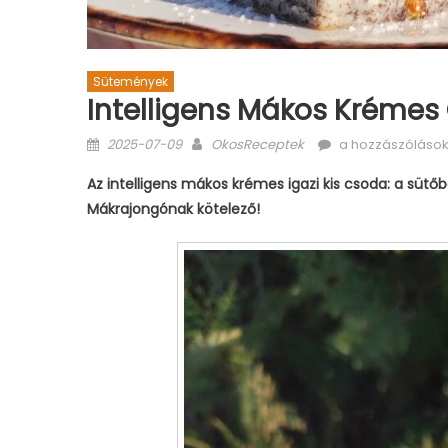
Sütemények
Intelligens Mákos Krémes
Posted
Author
Intelligens
2025-07-09
OkosReceptek
a hozzászólások
on
mákos
Az intelligens mákos krémes igazi kis csoda: a sütőb
krémes
Mákrajongónak kötelező!
glutén-
és
laktózmentesen
bejegyzéshez