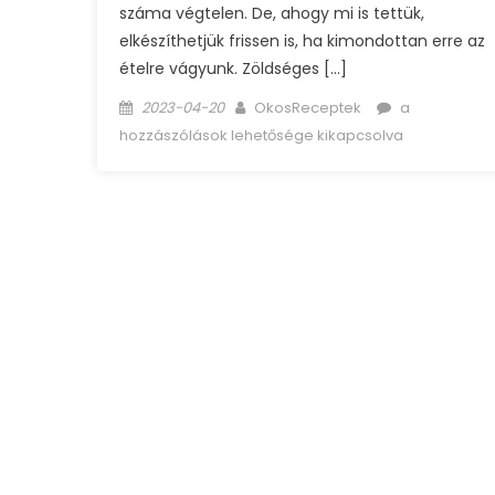
száma végtelen. De, ahogy mi is tettük,
elkészíthetjük frissen is, ha kimondottan erre az
ételre vágyunk. Zöldséges […]
Posted
Author
Zöldséges
2023-04-20
OkosReceptek
a
on
rizseshús
hozzászólások lehetősége kikapcsolva
bejegyzéshe