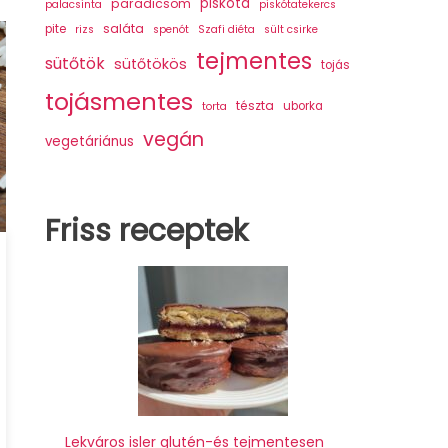
piskóta
paradicsom
palacsinta
piskótatekercs
saláta
pite
rizs
spenót
Szafi diéta
sült csirke
tejmentes
sütőtök
sütőtökös
tojás
tojásmentes
tészta
uborka
torta
vegán
vegetáriánus
Friss receptek
Lekváros isler glutén-és tejmentesen