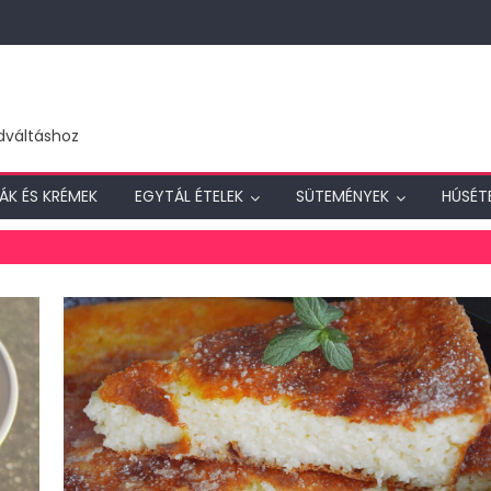
dváltáshoz
ÁK ÉS KRÉMEK
EGYTÁL ÉTELEK
SÜTEMÉNYEK
HÚSÉT