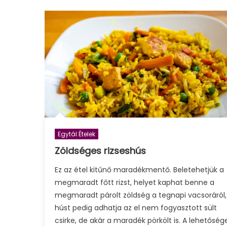
Egytál Ételek
Zöldséges rizseshús
Ez az étel kitűnő maradékmentő. Beletehetjük a
megmaradt főtt rizst, helyet kaphat benne a
megmaradt párolt zöldség a tegnapi vacsoráról,
húst pedig adhatja az el nem fogyasztott sült
csirke, de akár a maradék pörkölt is. A lehetőség