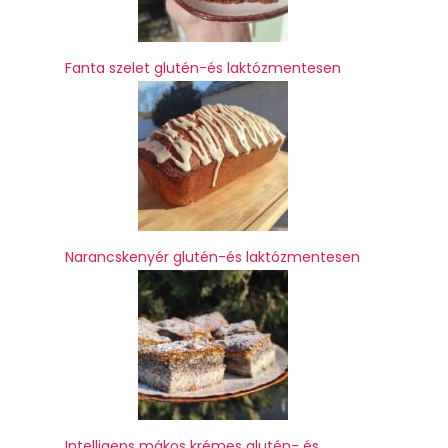
Fanta szelet glutén-és laktózmentesen
Narancskenyér glutén-és laktózmentesen
Intelligens mákos krémes glutén- és