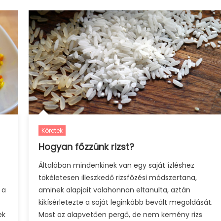
Köretek
Hogyan főzzünk rizst?
Általában mindenkinek van egy saját ízléshez
tökéletesen illeszkedő rizsfőzési módszertana,
 a
aminek alapjait valahonnan eltanulta, aztán
kikísérletezte a saját leginkább bevált megoldását.
ek
Most az alapvetően pergő, de nem kemény rizs