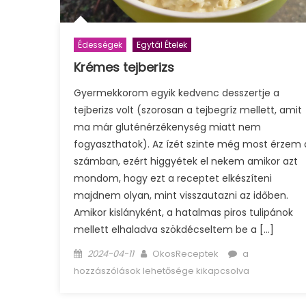
Édességek
Egytál Ételek
Krémes tejberizs
Gyermekkorom egyik kedvenc desszertje a
tejberizs volt (szorosan a tejbegríz mellett, amit
ma már gluténérzékenység miatt nem
fogyaszthatok). Az ízét szinte még most érzem 
számban, ezért higgyétek el nekem amikor azt
mondom, hogy ezt a receptet elkészíteni
majdnem olyan, mint visszautazni az időben.
Amikor kislányként, a hatalmas piros tulipánok
mellett elhaladva szökdécseltem be a […]
Posted
Author
Krémes
2024-04-11
OkosReceptek
a
on
tejberizs
hozzászólások lehetősége kikapcsolva
bejegyzéshez