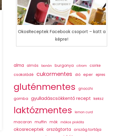
OkosReceptek Facebook csoport – katt a
képre!
alma
burgonya
csirke
almás
banán
citrom
cukormentes
csokoládé
eper
dió
epres
gluténmentes
gnocchi
gyulladáscsökkentő recept
gomba
keksz
laktózmentes
lemon curd
macaron
muffin
mák
mákos piskóta
okosreceptek
országtorta
ország tortája