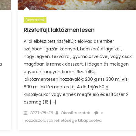
Desszertek
Rizsfelfújt laktózmentesen
A jól elkészített rizsfelfújt elolvad az ember
szájában. Igazán könnyed, habszerű állaga kell,
hogy legyen. Lekvárral, gyümölcsvelővel, vagy csak
a
magában is remek desszert. Hidegen és melegen
egyaránt nagyon finom! Rizsfelfújt
laktózmentesen hozzávalók: 200 g rizs 300 ml víz
800 ml laktózmentes tej 4 db tojás 50 g
kristálycukor vagy ennek megfelelő édesítőszer 2
csomag (16 […]
Posted
Author
Rizsfelfújt
2023-05-26
OkosReceptek
a
on
laktózmentesen
hozzászólások lehetősége kikapcsolva
bejegyzéshez