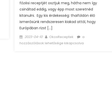
főzési receptjét osztjuk meg, hátha nem így
csináltad eddig, vagy épp most szeretnéd
kitanulni. Egy kis érdekesség: thaiföldön élő
ismerősünk rendszeresen kiakad attól, hogy
Európában rizst […]
z
Posted
Author
Hogyan
2023-04-10
OkosReceptek
a
on
főzzünk
hozzászólások lehetősége kikapcsolva
rizst?
bejegyzéshez