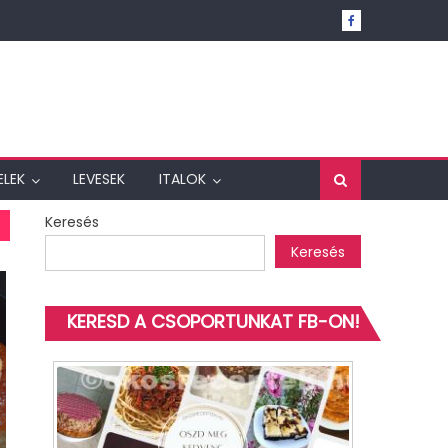
ELEK
LEVESEK
ITALOK
Keresés
Keresés
KERESD A CSOPORTUNKAT FB-ON!