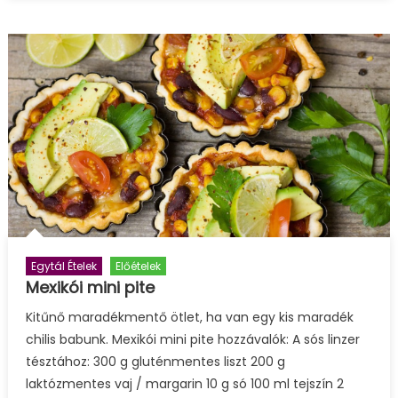
paradicsom
bejegyzéshez
Egytál Ételek
Előételek
Mexikói mini pite
Kitűnő maradékmentő ötlet, ha van egy kis maradék
chilis babunk. Mexikói mini pite hozzávalók: A sós linzer
tésztához: 300 g gluténmentes liszt 200 g
laktózmentes vaj / margarin 10 g só 100 ml tejszín 2