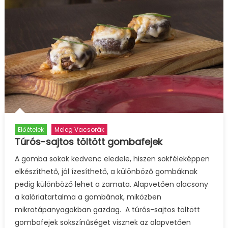
Előételek
Meleg Vacsorák
Túrós-sajtos töltött gombafejek
A gomba sokak kedvenc eledele, hiszen sokféleképpen
elkészíthető, jól ízesíthető, a különböző gombáknak
pedig különböző lehet a zamata. Alapvetően alacsony
a kalóriatartalma a gombának, miközben
mikrotápanyagokban gazdag. A túrós-sajtos töltött
gombafejek sokszínűséget visznek az alapvetően