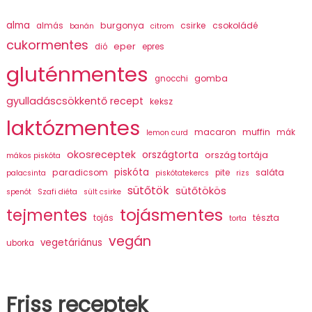
alma
burgonya
csirke
csokoládé
almás
banán
citrom
cukormentes
eper
dió
epres
gluténmentes
gomba
gnocchi
gyulladáscsökkentő recept
keksz
laktózmentes
macaron
muffin
mák
lemon curd
okosreceptek
országtorta
ország tortája
mákos piskóta
piskóta
paradicsom
saláta
pite
palacsinta
piskótatekercs
rizs
sütőtök
sütőtökös
spenót
Szafi diéta
sült csirke
tojásmentes
tejmentes
tészta
tojás
torta
vegán
vegetáriánus
uborka
Friss receptek