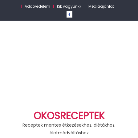
Skip
Adatvédelem
Kik vagyunk?
Médiaajánlat
to
content
OKOSRECEPTEK
Receptek mentes étkezésekhez, diétákhoz,
életmódváltáshoz