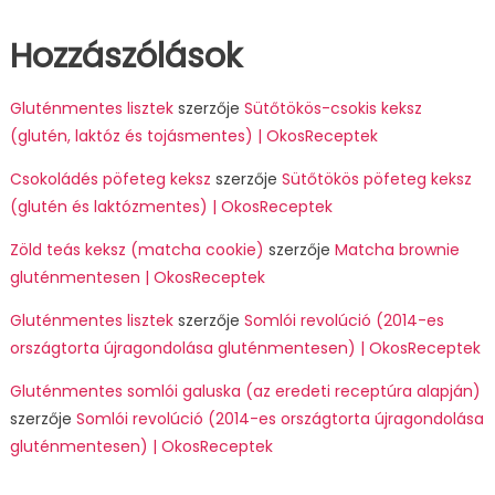
Hozzászólások
Gluténmentes lisztek
szerzője
Sütőtökös-csokis keksz
(glutén, laktóz és tojásmentes) | OkosReceptek
Csokoládés pöfeteg keksz
szerzője
Sütőtökös pöfeteg keksz
(glutén és laktózmentes) | OkosReceptek
Zöld teás keksz (matcha cookie)
szerzője
Matcha brownie
gluténmentesen | OkosReceptek
Gluténmentes lisztek
szerzője
Somlói revolúció (2014-es
országtorta újragondolása gluténmentesen) | OkosReceptek
Gluténmentes somlói galuska (az eredeti receptúra alapján)
szerzője
Somlói revolúció (2014-es országtorta újragondolása
gluténmentesen) | OkosReceptek