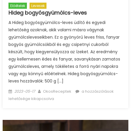
Előételek
Levesek
Hideg bogyósgyümölcs-leves
A Hideg bogyósgyümölcs-leves üdítő és egyedi
lehetőség azoknak, akik valami másra vágynak
gyümölcsleveseikben. Ez a gyönyörű leves friss, fanyar
bogyós gyümölcsökből és egy csipetnyi cukorból
készült, hogy kiegyensúlyozza az ízeket. Az eredmény
egy kellemesen édes és fanyar, savanykásan zamatos
gyümölcsleves, amely tökéletes a forró nyári napokra
vagy egy könnyű előételnek. Hideg bogyósgyümölcs-
leves hozzávalók: 500 g […]
Posted
Author
Hideg
2023-05-17
OkosReceptek
a hozzászólások
on
bogyósgyümölcs-
lehetősége kikapcsolva
leves
bejegyzéshez