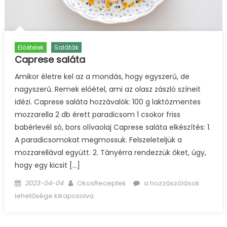
Előételek
Saláták
Caprese saláta
Amikor életre kel az a mondás, hogy egyszerű, de
nagyszerű. Remek előétel, ami az olasz zászló színeit
idézi. Caprese saláta hozzávalók: 100 g laktózmentes
mozzarella 2 db érett paradicsom 1 csokor friss
babérlevél só, bors olívaolaj Caprese saláta elkészítés: 1.
A paradicsomokat megmossuk. Felszeleteljük a
mozzarellával együtt. 2. Tányérra rendezzük őket, úgy,
hogy egy kicsit […]
Posted
Author
Caprese
2023-04-04
OkosReceptek
a hozzászólások
on
saláta
lehetősége kikapcsolva
bejegyzéshez