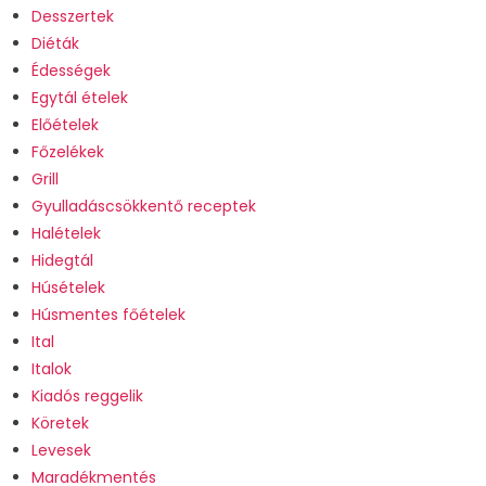
Desszertek
Diéták
Édességek
Egytál ételek
Előételek
Főzelékek
Grill
Gyulladáscsökkentő receptek
Halételek
Hidegtál
Húsételek
Húsmentes főételek
Ital
Italok
Kiadós reggelik
Köretek
Levesek
Maradékmentés