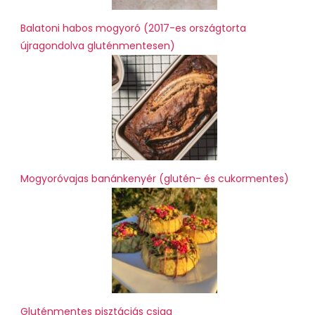
Balatoni habos mogyoró (2017-es országtorta
újragondolva gluténmentesen)
Mogyoróvajas banánkenyér (glutén- és cukormentes)
Gluténmentes pisztáciás csiga