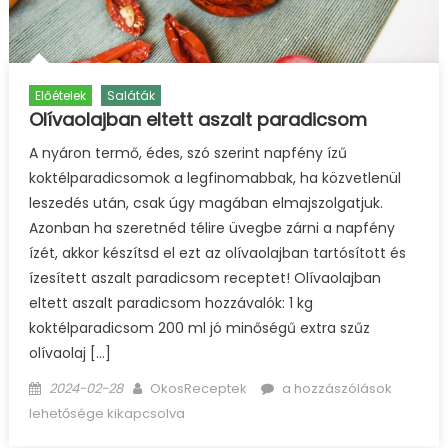
Előételek
Saláták
Olívaolajban eltett aszalt paradicsom
A nyáron termő, édes, szó szerint napfény ízű
koktélparadicsomok a legfinomabbak, ha közvetlenül
leszedés után, csak úgy magában elmajszolgatjuk.
Azonban ha szeretnéd télire üvegbe zárni a napfény
ízét, akkor készítsd el ezt az olívaolajban tartósított és
ízesített aszalt paradicsom receptet! Olívaolajban
eltett aszalt paradicsom hozzávalók: 1 kg
koktélparadicsom 200 ml jó minőségű extra szűz
olívaolaj […]
Posted
Author
Olívaolajban
2024-02-28
OkosReceptek
a hozzászólások
on
eltett
lehetősége kikapcsolva
aszalt