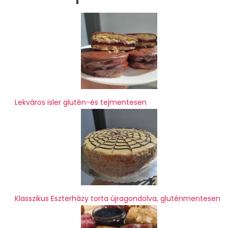
Lekváros isler glutén-és tejmentesen
Klasszikus Eszterházy torta újragondolva, gluténmentesen