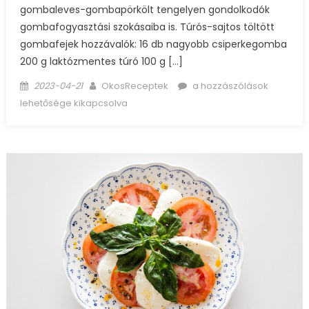
gombaleves-gombapörkölt tengelyen gondolkodók
gombafogyasztási szokásaiba is. Túrós-sajtos töltött
gombafejek hozzávalók: 16 db nagyobb csiperkegomba
200 g laktózmentes túró 100 g […]
Posted
Author
Túrós-
2023-04-21
OkosReceptek
a hozzászólások
on
sajtos
lehetősége kikapcsolva
töltött
gombafejek
bejegyzéshez