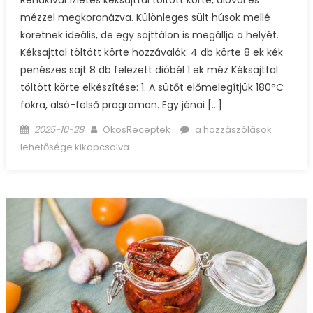
Rendkívül ízletes kéksajttal töltött körte, dióval és
mézzel megkoronázva. Különleges sült húsok mellé
köretnek ideális, de egy sajttálon is megállja a helyét.
Kéksajttal töltött körte hozzávalók: 4 db körte 8 ek kék
penészes sajt 8 db felezett dióbél 1 ek méz Kéksajttal
töltött körte elkészítése: 1. A sütőt előmelegítjük 180°C
fokra, alsó-felső programon. Egy jénai […]
Posted
Author
Kéksajttal
2025-10-28
OkosReceptek
a hozzászólások
on
töltött
lehetősége kikapcsolva
körte
bejegyzéshez