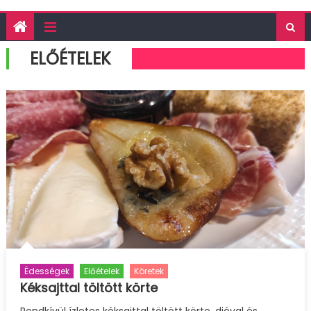
ELŐÉTELEK
Édességek
Előételek
Köretek
Kéksajttal töltött körte