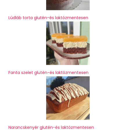
Lúdláb torta glutén-és laktózmentesen
Fanta szelet glutén-és laktózmentesen
Narancskenyér glutén-és laktózmentesen