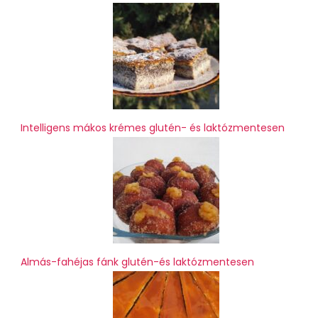
Intelligens mákos krémes glutén- és laktózmentesen
Almás-fahéjas fánk glutén-és laktózmentesen