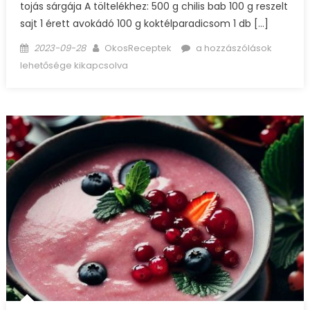
tojás sárgája A töltelékhez: 500 g chilis bab 100 g reszelt
sajt 1 érett avokádó 100 g koktélparadicsom 1 db […]
Posted
Author
Mexikói
2023-09-28
OkosReceptek
a hozzászólások
on
mini
lehetősége kikapcsolva
pite
bejegyzéshez