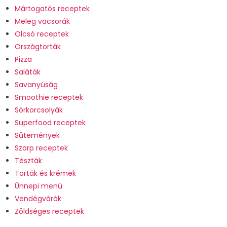
Mártogatós receptek
Meleg vacsorák
Olcsó receptek
Országtorták
Pizza
Saláták
Savanyúság
Smoothie receptek
Sörkorcsolyák
Superfood receptek
Sütemények
Szörp receptek
Tészták
Torták és krémek
Ünnepi menü
Vendégvárók
Zöldséges receptek