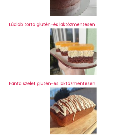
Lúdláb torta glutén-és laktózmentesen
Fanta szelet glutén-és laktózmentesen