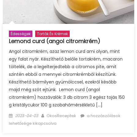
Édességek
Torták És Krémek
Lemond curd (angol citromkrém)
Angol citromkrém, azaz lemon curd ami olyan, mint
egy falat nyár. Készíthető belőle tortakrém, macaron
töltelék, de a legelterjedtebb a citromos pite, amit
szintén ebből a mennyei citromkrémből készítünk.
Készíthető bármilyen gyümölccsel, ezekről később
majd még szót ejtünk. Lemon curd (angol
citromkrém) hozzávalók: 3 db citrom 3 egész tojás 150
g kristálycukor 100 g szobahőmérsékletű […]
Posted
Author
Lemond
2023-04-03
OkosReceptek
a hozzászólások
on
curd
lehetősége kikapcsolva
(angol
citromkrém)