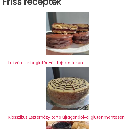
Friss receptek
Lekváros isler glutén-és tejmentesen
Klasszikus Eszterházy torta újragondolva, gluténmentesen