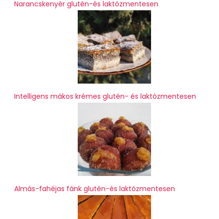
Narancskenyér glutén-és laktózmentesen
Intelligens mákos krémes glutén- és laktózmentesen
Almás-fahéjas fánk glutén-és laktózmentesen