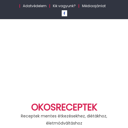
Skip
Adatvédelem
Kik vagyunk?
Médiaajánlat
to
content
OKOSRECEPTEK
Receptek mentes étkezésekhez, diétákhoz,
életmódváltáshoz