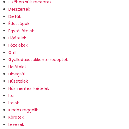
Csőben sült receptek
Desszertek
Diéták
Édességek
Egytál ételek
Előételek
Főzelékek
Grill
Gyulladáscsökkentő receptek
Halételek
Hidegtál
Húsételek
Húsmentes főételek
Ital
Italok
Kiadós reggelik
Köretek
Levesek