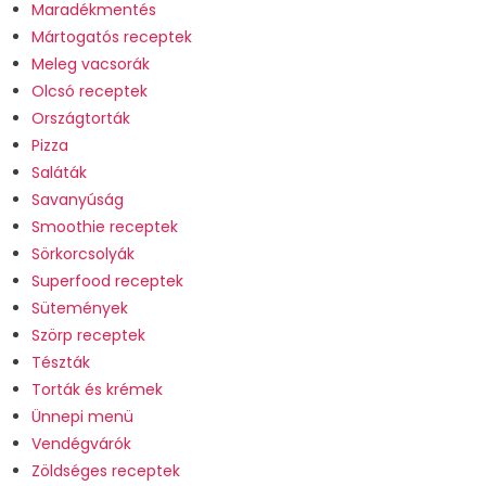
Maradékmentés
Mártogatós receptek
Meleg vacsorák
Olcsó receptek
Országtorták
Pizza
Saláták
Savanyúság
Smoothie receptek
Sörkorcsolyák
Superfood receptek
Sütemények
Szörp receptek
Tészták
Torták és krémek
Ünnepi menü
Vendégvárók
Zöldséges receptek