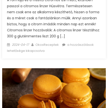
A formája és a frissítő citromos íze miatt, kitűnően
passzol a citromos linzer Húsvétra. Természetesen
nem csak erre az alkalomra készíthető, hiszen a forma
és a méret csak a fantáziánkon múlik. Annyi azonban
biztos, hogy a citrom imádók minden nap ezt ennék!
Citromos linzer hozzávalók: A citromos linzer tésztához:
300 g gluténmentes liszt 200 g […]
Posted
Author
Citromos
2024-04-17
OkosReceptek
a hozzászólások
on
linzer
lehetősége kikapcsolva
bejegyzéshez