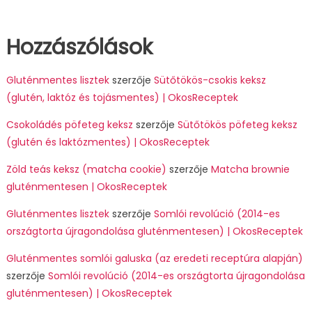
Hozzászólások
Gluténmentes lisztek
szerzője
Sütőtökös-csokis keksz
(glutén, laktóz és tojásmentes) | OkosReceptek
Csokoládés pöfeteg keksz
szerzője
Sütőtökös pöfeteg keksz
(glutén és laktózmentes) | OkosReceptek
Zöld teás keksz (matcha cookie)
szerzője
Matcha brownie
gluténmentesen | OkosReceptek
Gluténmentes lisztek
szerzője
Somlói revolúció (2014-es
országtorta újragondolása gluténmentesen) | OkosReceptek
Gluténmentes somlói galuska (az eredeti receptúra alapján)
szerzője
Somlói revolúció (2014-es országtorta újragondolása
gluténmentesen) | OkosReceptek