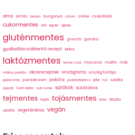
alma
burgonya
csirke
csokoládé
almás
banán
citrom
cukormentes
eper
dió
epres
gluténmentes
gomba
gnocchi
gyulladáscsökkentő recept
keksz
laktózmentes
macaron
muffin
mák
lemon curd
okosreceptek
országtorta
ország tortája
mákos piskóta
piskóta
paradicsom
saláta
pite
palacsinta
piskótatekercs
rizs
sütőtök
sütőtökös
spenót
Szafi diéta
sült csirke
tojásmentes
tejmentes
tészta
tojás
torta
vegán
vegetáriánus
uborka