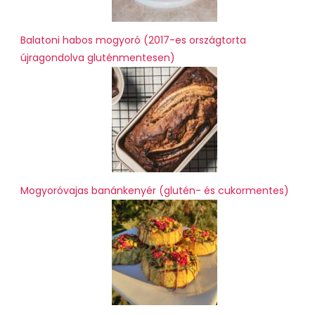
Balatoni habos mogyoró (2017-es országtorta
újragondolva gluténmentesen)
Mogyoróvajas banánkenyér (glutén- és cukormentes)