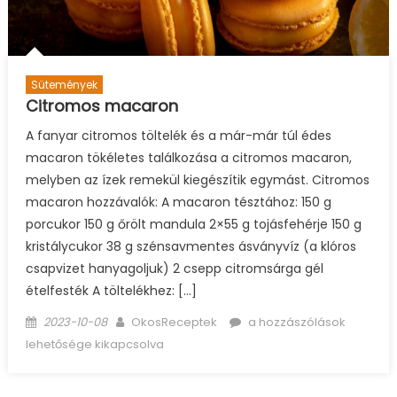
Sütemények
Citromos macaron
A fanyar citromos töltelék és a már-már túl édes
macaron tökéletes találkozása a citromos macaron,
melyben az ízek remekül kiegészítik egymást. Citromos
macaron hozzávalók: A macaron tésztához: 150 g
porcukor 150 g őrölt mandula 2×55 g tojásfehérje 150 g
kristálycukor 38 g szénsavmentes ásványvíz (a klóros
csapvizet hanyagoljuk) 2 csepp citromsárga gél
ételfesték A töltelékhez: […]
Posted
Author
Citromos
2023-10-08
OkosReceptek
a hozzászólások
on
macaron
lehetősége kikapcsolva
bejegyzéshez