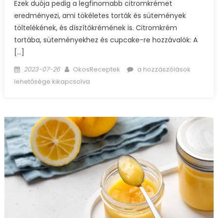
Ezek duója pedig a legfinomabb citromkrémet
eredményezi, ami tökéletes torták és sütemények
töltelékének, és díszítőkrémének is. Citromkrém
tortába, süteményekhez és cupcake-re hozzávalók: A
[…]
Posted
Author
Citromkrém
2023-07-26
OkosReceptek
a hozzászólások
on
tortába,
lehetősége kikapcsolva
süteményekhez
és
cupcake-
re
bejegyzéshez