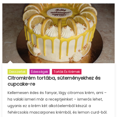
Desszertek
Édességek
Torták És Krémek
Citromkrém tortába, süteményekhez és
cupcake-re
Kellemesen édes és fanyar, lágy citromos krém, ami –
ha valaki ismeri már a receptjeinket – ismerős lehet,
ugyanis ez a krém két alkotóelemből készül: a
fehércsokis mascarpones krémből, és lemon curd-ből.