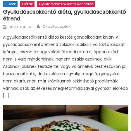
Cikkek
Diéták
Gyulladáscsökkentő Receptek
Gyulladáscsökkentő diéta, gyulladáscsökkentő
étrend
Author
Posted
OkosReceptek
2023-04-14
on
A gyulladáscsökkentő diéta kettős gondolkodást kíván: A
gyulladáscsökkentő étrend sokszor radikális változtatásokat
igényel, hiszen ez egy valódi étrendi reform, éppen ezért
nem is való mindenkinek, hanem csakis azoknak, akik:
Azoknak, akiknek testszerte, vagy valamelyik testrészükön jól
beazonosítható, de kezelésre alig-alig reagáló, gyógyulni
nem akaró, már-már krónikusnak tekinthető problémáik
vannak, azok az étkezés megreformálásával gyorsan előrébb
[…]