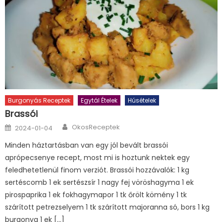
Burgonyás Receptek
Egytál Ételek
Húsételek
Brassói
Author
Posted
OkosReceptek
2024-01-04
on
Minden háztartásban van egy jól bevált brassói
aprópecsenye recept, most mi is hoztunk nektek egy
feledhetetlenül finom verziót. Brassói hozzávalók: 1 kg
sertéscomb 1 ek sertészsír 1 nagy fej vöröshagyma 1 ek
pirospaprika 1 ek fokhagymapor 1 tk őrölt kömény 1 tk
szárított petrezselyem 1 tk szárított majoranna só, bors 1 kg
burgonya 1 ek […]