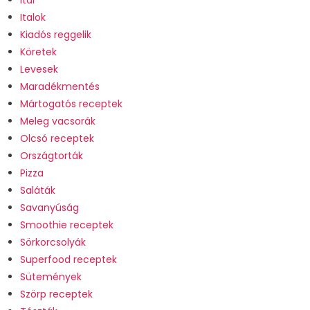
Ital
Italok
Kiadós reggelik
Köretek
Levesek
Maradékmentés
Mártogatós receptek
Meleg vacsorák
Olcsó receptek
Országtorták
Pizza
Saláták
Savanyúság
Smoothie receptek
Sörkorcsolyák
Superfood receptek
Sütemények
Szörp receptek