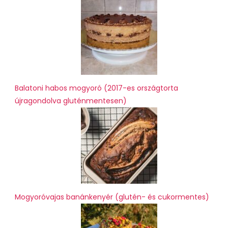
Balatoni habos mogyoró (2017-es országtorta
újragondolva gluténmentesen)
Mogyoróvajas banánkenyér (glutén- és cukormentes)