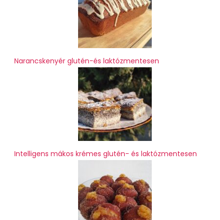
Narancskenyér glutén-és laktózmentesen
Intelligens mákos krémes glutén- és laktózmentesen