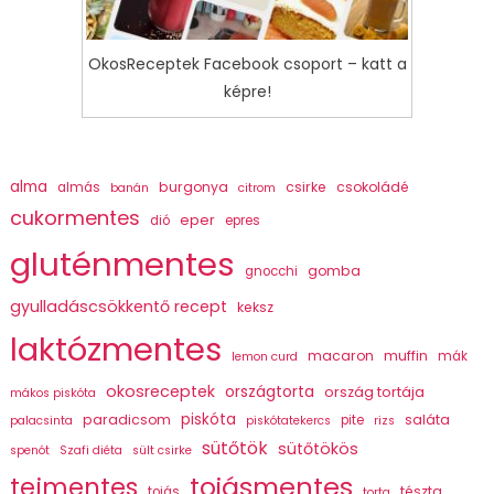
OkosReceptek Facebook csoport – katt a
képre!
alma
burgonya
csirke
csokoládé
almás
banán
citrom
cukormentes
eper
dió
epres
gluténmentes
gomba
gnocchi
gyulladáscsökkentő recept
keksz
laktózmentes
macaron
muffin
mák
lemon curd
okosreceptek
országtorta
ország tortája
mákos piskóta
piskóta
paradicsom
saláta
pite
palacsinta
piskótatekercs
rizs
sütőtök
sütőtökös
spenót
Szafi diéta
sült csirke
tojásmentes
tejmentes
tészta
tojás
torta