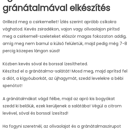
gránátalmával elkészítés
Grillezd meg a csirkemellet! Ízlés szerint apróbb csíkokra
vághatod. Kevés zsiradékon, vajon vagy olívaolajon pirítsd
meg a csirkemell-szeleteket először magas fokozaton addig,
amíg meg nem barnul a külső felületük, majd pedig még 7-8
percig közepes lángon süsd!
Közben kevés sóval és borssal ízesítheted.
Készítsd el a gránátalma-salátát! Mosd meg, majd aprítsd fel
a diót, a kígyóuborkát, az újhagymát, szedd levelekre a bébi
spenótot!
A gránátalmákat vágd félbe, majd az apró kis bogyókat
szedd ki belőlük, ezek kerüljenek a salátába! Végül a citrom
levével, sóval és borssal ízesítsd!
Ha fogyni szeretnél, az olívaolajat és a gránátalmaszirupot