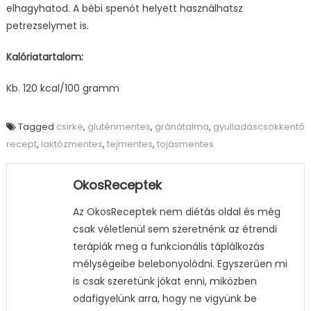
elhagyhatod. A bébi spenót helyett használhatsz
petrezselymet is.
Kalóriatartalom:
Kb. 120 kcal/100 gramm
Tagged
csirke
,
gluténmentes
,
gránátalma
,
gyulladáscsökkentő
recept
,
laktózmentes
,
tejmentes
,
tojásmentes
OkosReceptek
Az OkosReceptek nem diétás oldal és még
csak véletlenül sem szeretnénk az étrendi
terápiák meg a funkcionális táplálkozás
mélységeibe belebonyolódni. Egyszerűen mi
is csak szeretünk jókat enni, miközben
odafigyelünk arra, hogy ne vigyünk be