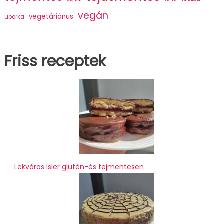
vegán
vegetáriánus
uborka
Friss receptek
Lekváros isler glutén-és tejmentesen