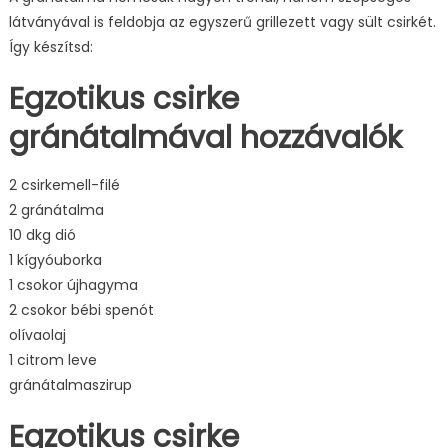
látványával is feldobja az egyszerű grillezett vagy sült csirkét.
recept
bejegyzéshez
Így készítsd:
Egzotikus csirke
gránátalmával hozzávalók
2 csirkemell-filé
2 gránátalma
10 dkg dió
1 kígyóuborka
1 csokor újhagyma
2 csokor bébi spenót
olívaolaj
1 citrom leve
gránátalmaszirup
Egzotikus csirke