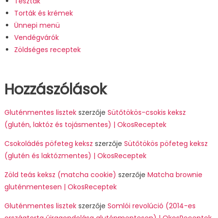
Tészták
Torták és krémek
Ünnepi menü
Vendégvárók
Zöldséges receptek
Hozzászólások
Gluténmentes lisztek
szerzője
Sütőtökös-csokis keksz
(glutén, laktóz és tojásmentes) | OkosReceptek
Csokoládés pöfeteg keksz
szerzője
Sütőtökös pöfeteg keksz
(glutén és laktózmentes) | OkosReceptek
Zöld teás keksz (matcha cookie)
szerzője
Matcha brownie
gluténmentesen | OkosReceptek
Gluténmentes lisztek
szerzője
Somlói revolúció (2014-es