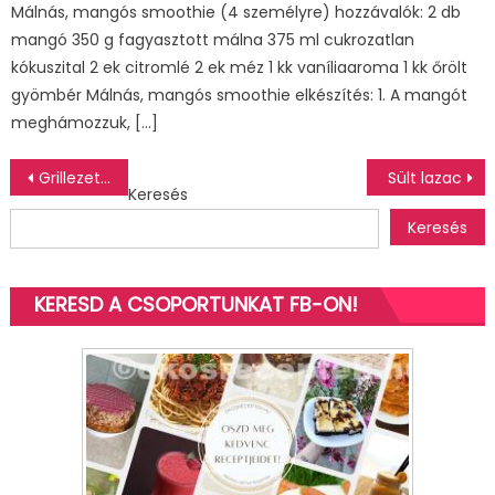
Málnás, mangós smoothie (4 személyre) hozzávalók: 2 db
mangó 350 g fagyasztott málna 375 ml cukrozatlan
kókuszital 2 ek citromlé 2 ek méz 1 kk vaníliaaroma 1 kk őrölt
gyömbér Málnás, mangós smoothie elkészítés: 1. A mangót
meghámozzuk, […]
Bejegyzés
Grillezett csirke quinoa salátával – recept
Sült lazac
Keresés
navigáció
Keresés
KERESD A CSOPORTUNKAT FB-ON!