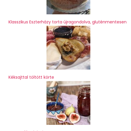
Klasszikus Eszterházy torta újragondolva, gluténmentesen
Kéksajttal töltött körte