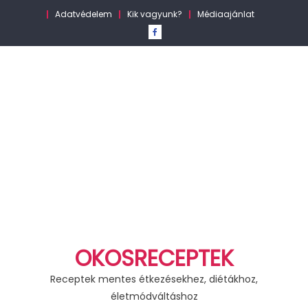
Skip
Adatvédelem
Kik vagyunk?
Médiaajánlat
to
content
OKOSRECEPTEK
Receptek mentes étkezésekhez, diétákhoz,
életmódváltáshoz