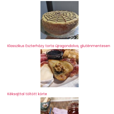
Klasszikus Eszterházy torta újragondolva, gluténmentesen
Kéksajttal töltött körte