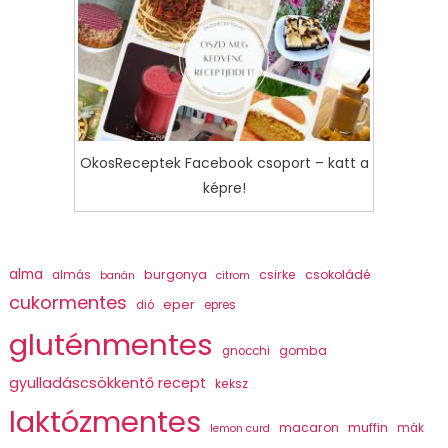
OkosReceptek Facebook csoport – katt a
képre!
alma
burgonya
csirke
csokoládé
almás
banán
citrom
cukormentes
eper
dió
epres
gluténmentes
gomba
gnocchi
gyulladáscsökkentő recept
keksz
laktózmentes
macaron
muffin
mák
lemon curd