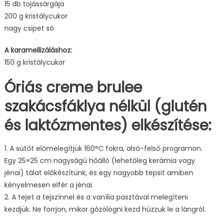
15 db tojássárgája
200 g kristálycukor
nagy csipet só
A karamellizáláshoz:
150 g kristálycukor
Óriás creme brulee
szakácsfáklya nélkül (glutén
és laktózmentes) elkészítése:
1. A sütőt előmelegítjük 160°C fokra, alsó-felső programon.
Egy 25×25 cm nagyságú hőálló (lehetőleg kerámia vagy
jénai) tálat előkészítünk, és egy nagyobb tepsit amiben
kényelmesen elfér a jénai.
2. A tejet a tejszínnel és a vanília pasztával melegíteni
kezdjük. Ne forrjon, mikor gőzölögni kezd húzzuk le a lángról.