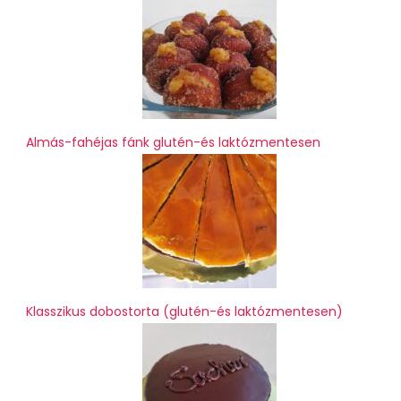
Almás-fahéjas fánk glutén-és laktózmentesen
Klasszikus dobostorta (glutén-és laktózmentesen)