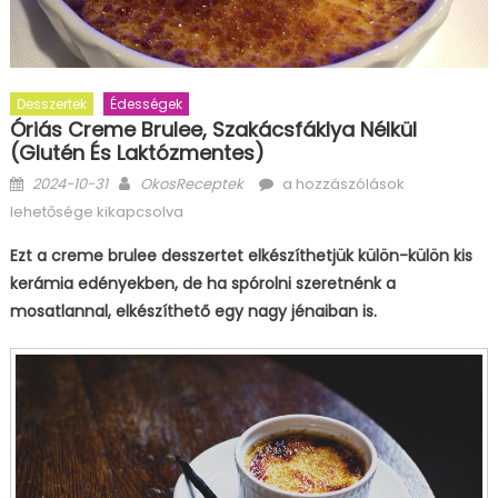
Desszertek
Édességek
Óriás Creme Brulee, Szakácsfáklya Nélkül
(glutén És Laktózmentes)
Posted
Author
Óriás
2024-10-31
OkosReceptek
a hozzászólások
on
creme
lehetősége kikapcsolva
brulee,
Ezt a creme brulee desszertet elkészíthetjük külön-külön kis
szakácsfáklya
kerámia edényekben, de ha spórolni szeretnénk a
nélkül
(glutén
mosatlannal, elkészíthető egy nagy jénaiban is.
és
laktózmentes)
bejegyzéshez