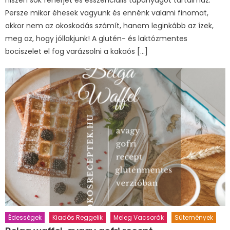
Persze mikor éhesek vagyunk és ennénk valami finomat,
akkor nem az okoskodás számít, hanem leginkább az ízek,
meg az, hogy jóllakjunk! A glutén- és laktózmentes
bociszelet el fog varázsolni a kakaós […]
Édességek
Kiadós Reggelik
Meleg Vacsorák
Sütemények