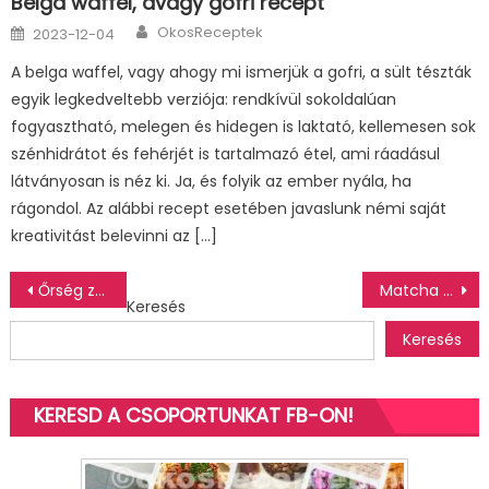
Belga waffel, avagy gofri recept
Author
Posted
OkosReceptek
2023-12-04
on
A belga waffel, vagy ahogy mi ismerjük a gofri, a sült tészták
egyik legkedveltebb verziója: rendkívül sokoldalúan
fogyasztható, melegen és hidegen is laktató, kellemesen sok
szénhidrátot és fehérjét is tartalmazó étel, ami ráadásul
látványosan is néz ki. Ja, és folyik az ember nyála, ha
rágondol. Az alábbi recept esetében javaslunk némi saját
kreativitást belevinni az […]
Bejegyzés
Őrség zöld aranya (2016-os országtorta újragondolása gluténmentesen)
Matcha brownie gluténmentesen
Keresés
navigáció
Keresés
KERESD A CSOPORTUNKAT FB-ON!