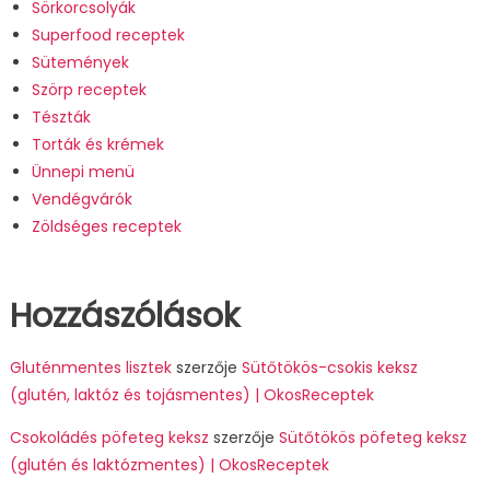
Sörkorcsolyák
Superfood receptek
Sütemények
Szörp receptek
Tészták
Torták és krémek
Ünnepi menü
Vendégvárók
Zöldséges receptek
Hozzászólások
Gluténmentes lisztek
szerzője
Sütőtökös-csokis keksz
(glutén, laktóz és tojásmentes) | OkosReceptek
Csokoládés pöfeteg keksz
szerzője
Sütőtökös pöfeteg keksz
(glutén és laktózmentes) | OkosReceptek