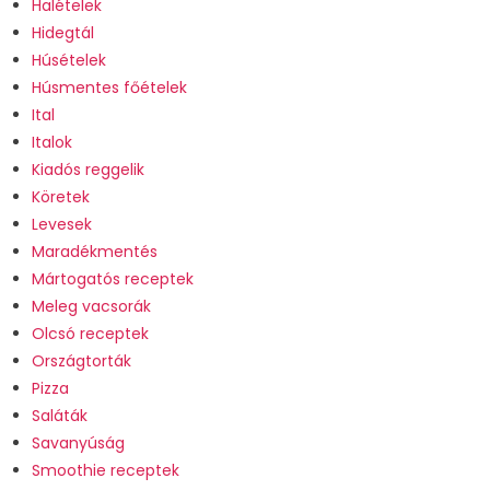
Halételek
Hidegtál
Húsételek
Húsmentes főételek
Ital
Italok
Kiadós reggelik
Köretek
Levesek
Maradékmentés
Mártogatós receptek
Meleg vacsorák
Olcsó receptek
Országtorták
Pizza
Saláták
Savanyúság
Smoothie receptek