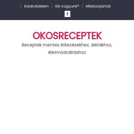
Skip
Adatvédelem
Kik vagyunk?
Médiaajánlat
to
content
OKOSRECEPTEK
Receptek mentes étkezésekhez, diétákhoz,
életmódváltáshoz