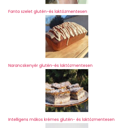
Fanta szelet glutén-és laktózmentesen
Narancskenyér glutén-és laktózmentesen
Intelligens mákos krémes glutén- és laktózmentesen