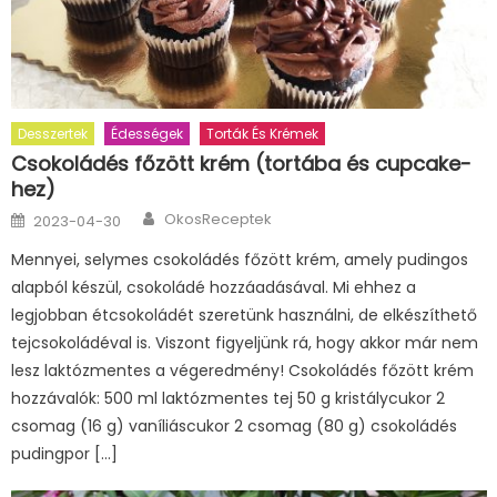
Desszertek
Édességek
Torták És Krémek
Csokoládés főzött krém (tortába és cupcake-
hez)
Author
Posted
OkosReceptek
2023-04-30
on
Mennyei, selymes csokoládés főzött krém, amely pudingos
alapból készül, csokoládé hozzáadásával. Mi ehhez a
legjobban étcsokoládét szeretünk használni, de elkészíthető
tejcsokoládéval is. Viszont figyeljünk rá, hogy akkor már nem
lesz laktózmentes a végeredmény! Csokoládés főzött krém
hozzávalók: 500 ml laktózmentes tej 50 g kristálycukor 2
csomag (16 g) vaníliáscukor 2 csomag (80 g) csokoládés
pudingpor […]