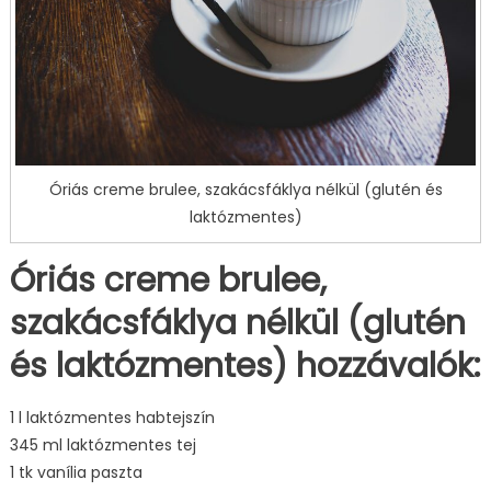
Óriás creme brulee, szakácsfáklya nélkül (glutén és
laktózmentes)
Óriás creme brulee,
szakácsfáklya nélkül (glutén
és laktózmentes) hozzávalók:
1 l laktózmentes habtejszín
345 ml laktózmentes tej
1 tk vanília paszta