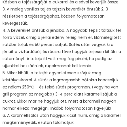
Közben a tojássárgáját a cukorral és a sóval keverjük össze.
3. A meleg vaníliás tej és tejszín keverékét öntsük 2-3
részletben a tojássárgájához, közben folyamatosan
kevergessük.
4. A keveréket öntsük a jénaiba. A nagyobb tepsit töltsük fel
forró vízzel, amíg a jénai edény feléig nem ér. Előmelegített
sütőbe toljuk és 50 percet sütjük. Sütés után vegyük ki a
jénait a vízfürdőből, és rácsra téve hagyjuk teljesen kihűlni a
süteményt. A teteje itt-ott meg fog pirulni, ha pedig az
ujjunkkal hozzáérünk, rugalmasnak kell lennie.
5. Mikor kihűlt, a tetejét egyenletesen szórjuk meg
kristálycukorral. A sütőt a legmagasabb hőfokra kapcsoljuk –
ez nálam 250°C – és felső sütés programon, (vagy ha van
grill program az mégjobb) 3-4 perc alatt karamellizáljuk a
cukrot. Ekkor már ne hagyjuk ott, mert a karamell nagyon
hamar elkezd megégni. Inkább folyamatosan figyeljük!
6. A karamellizálás után hagyjuk kicsit hűlni, amíg a karamell
megkeményedik, ezután tálalhatjuk.