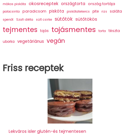
okosreceptek
országtorta
ország tortája
mákos piskóta
piskóta
paradicsom
saláta
pite
palacsinta
piskótatekercs
rizs
sütőtök
sütőtökös
spenót
Szafi diéta
sült csirke
tojásmentes
tejmentes
tészta
tojás
torta
vegán
vegetáriánus
uborka
Friss receptek
Lekváros isler glutén-és tejmentesen