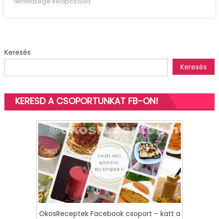
lehetősége kikapcsolva
brulee,
szakácsfáklya
nélkül
(glutén
Keresés
és
laktózmentes)
Keresés
bejegyzéshez
KERESD A CSOPORTUNKAT FB-ON!
OkosReceptek Facebook csoport – katt a