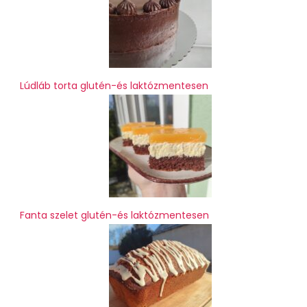
Lúdláb torta glutén-és laktózmentesen
Fanta szelet glutén-és laktózmentesen