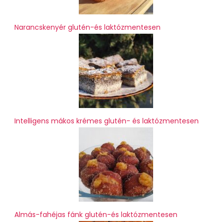
Narancskenyér glutén-és laktózmentesen
Intelligens mákos krémes glutén- és laktózmentesen
Almás-fahéjas fánk glutén-és laktózmentesen