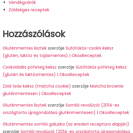
Vendégvárók
Zöldséges receptek
Hozzászólások
Gluténmentes lisztek
szerzője
Sütőtökös-csokis keksz
(glutén, laktóz és tojásmentes) | OkosReceptek
Csokoládés pöfeteg keksz
szerzője
Sütőtökös pöfeteg keksz
(glutén és laktózmentes) | OkosReceptek
Zöld teás keksz (matcha cookie)
szerzője
Matcha brownie
gluténmentesen | OkosReceptek
Gluténmentes lisztek
szerzője
Somlói revolúció (2014-es
országtorta újragondolása gluténmentesen) | OkosReceptek
Gluténmentes somlói galuska (az eredeti receptúra alapján)
szerzője
Somlói revolúció (2014-es országtorta újragondolása