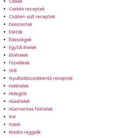
Cikkek
Csirkés receptek
Csőben sült receptek
Desszertek
Diéták
Édességek
Egytál ételek
Előételek
Főzelékek
Grill
Gyulladáscsökkentő receptek
Halételek
Hidegtál
Húsételek
Húsmentes főételek
Ital
Italok
Kiadós reggelik