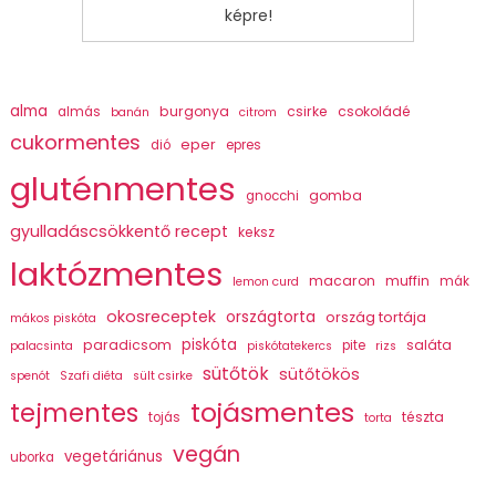
képre!
alma
burgonya
csirke
csokoládé
almás
banán
citrom
cukormentes
eper
dió
epres
gluténmentes
gomba
gnocchi
gyulladáscsökkentő recept
keksz
laktózmentes
macaron
muffin
mák
lemon curd
okosreceptek
országtorta
ország tortája
mákos piskóta
piskóta
paradicsom
saláta
pite
palacsinta
piskótatekercs
rizs
sütőtök
sütőtökös
spenót
Szafi diéta
sült csirke
tojásmentes
tejmentes
tészta
tojás
torta
vegán
vegetáriánus
uborka