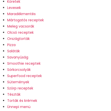
Köretek
Levesek
Maradékmentés
Mártogatós receptek
Meleg vacsorák
Olcsó receptek
Országtorták
Pizza
Saláták
Savanyúság
Smoothie receptek
Sörkorcsolyák
Superfood receptek
Sütemények
Szörp receptek
Tészták
Torták és krémek
Ünnepi menü