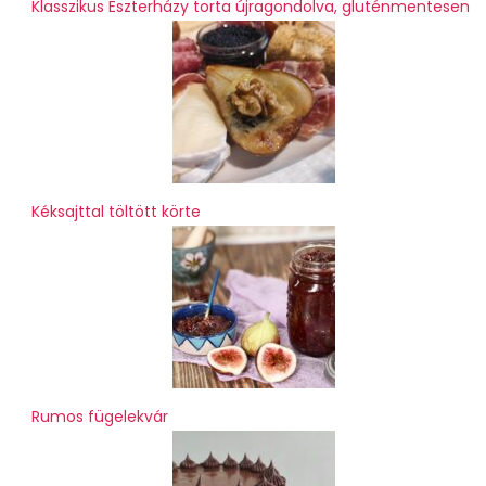
Klasszikus Eszterházy torta újragondolva, gluténmentesen
Kéksajttal töltött körte
Rumos fügelekvár