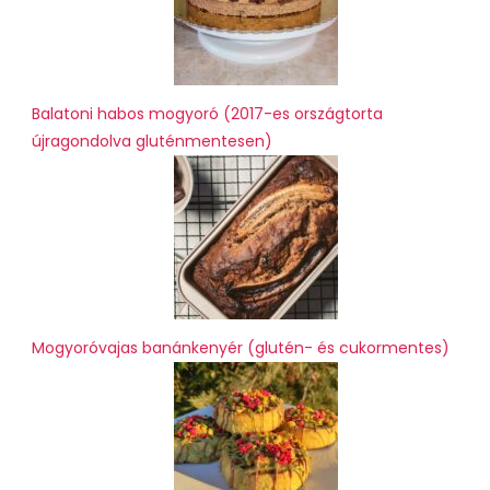
Balatoni habos mogyoró (2017-es országtorta
újragondolva gluténmentesen)
Mogyoróvajas banánkenyér (glutén- és cukormentes)