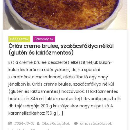
Desszertek
Édességek
Óriás creme brulee, szakácsfáklya nélkül
(glutén és laktózmentes)
Ezt a creme brulee desszertet elkészíthetjük külön-
külön kis kerámia edényekben, de ha spórolni
szeretnénk a mosatlannal, elkészíthető egy nagy
jénaiban is. Óriás creme brulee, szakácsfáklya nélkül
(glutén és laktózmentes) hozzávalók: 1 l laktózmentes
habtejszín 345 ml laktózmentes tej 1 tk vanília paszta 15
db tojássárgája 200 g kristálycukor nagy csipet só A
karamellizáláshoz: 150 g […]
Posted
Author
Óriás
2024-10-31
OkosReceptek
a hozzászólások
on
creme