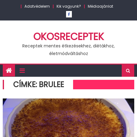
Skip
Adatvédelem
Kik vagyunk?
Médiaajánlat
to
content
OKOSRECEPTEK
Receptek mentes étkezésekhez, diétákhoz,
életmódváltáshoz
CÍMKE:
BRULEE