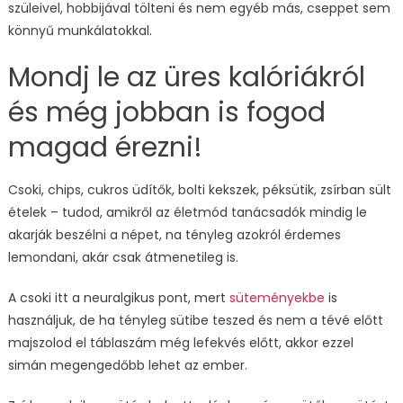
szüleivel, hobbijával tölteni és nem egyéb más, cseppet sem
könnyű munkálatokkal.
Mondj le az üres kalóriákról
és még jobban is fogod
magad érezni!
Csoki, chips, cukros üdítők, bolti kekszek, péksütik, zsírban sült
ételek – tudod, amikről az életmód tanácsadók mindig le
akarják beszélni a népet, na tényleg azokról érdemes
lemondani, akár csak átmenetileg is.
A csoki itt a neuralgikus pont, mert
süteményekbe
is
használjuk, de ha tényleg sütibe teszed és nem a tévé előtt
majszolod el táblaszám még lefekvés előtt, akkor ezzel
simán megengedőbb lehet az ember.