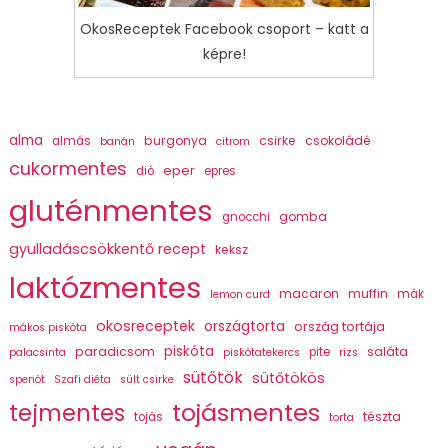
OkosReceptek Facebook csoport – katt a
képre!
alma
burgonya
csirke
csokoládé
almás
banán
citrom
cukormentes
eper
dió
epres
gluténmentes
gomba
gnocchi
gyulladáscsökkentő recept
keksz
laktózmentes
macaron
muffin
mák
lemon curd
okosreceptek
országtorta
ország tortája
mákos piskóta
piskóta
paradicsom
saláta
pite
palacsinta
piskótatekercs
rizs
sütőtök
sütőtökös
spenót
Szafi diéta
sült csirke
tojásmentes
tejmentes
tészta
tojás
torta