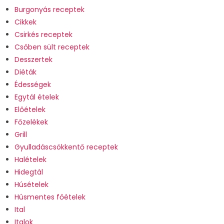
Burgonyás receptek
Cikkek
Csirkés receptek
Csőben sült receptek
Desszertek
Diéták
Édességek
Egytál ételek
Előételek
Főzelékek
Grill
Gyulladáscsökkentő receptek
Halételek
Hidegtál
Húsételek
Húsmentes főételek
Ital
Italok