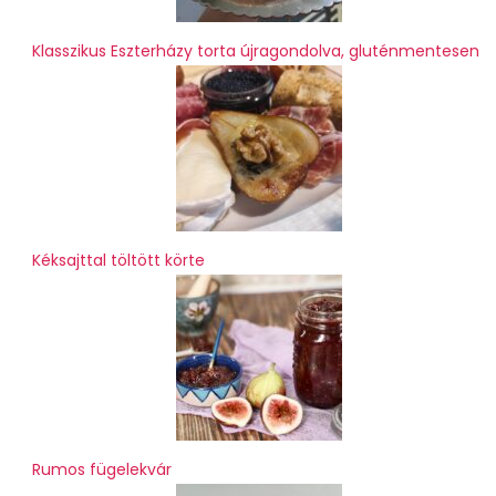
Klasszikus Eszterházy torta újragondolva, gluténmentesen
Kéksajttal töltött körte
Rumos fügelekvár