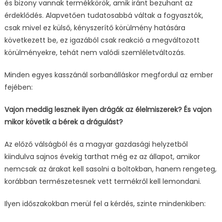
és bizony vannak termékkörök, amik iránt bezuhant az
érdeklődés. Alapvetően tudatosabbá váltak a fogyasztók,
csak mivel ez külső, kényszerítő körülmény hatására
következett be, ez igazából csak reakció a megváltozott
körülményekre, tehát nem valódi szemléletváltozás.
Minden egyes kasszánál sorbanálláskor megfordul az ember
fejében:
Vajon meddig lesznek ilyen drágák az élelmiszerek? És vajon
mikor követik a bérek a drágulást?
Az előző válságból és a magyar gazdasági helyzetből
kiindulva sajnos évekig tarthat még ez az állapot, amikor
nemcsak az árakat kell sasolni a boltokban, hanem rengeteg,
korábban természetesnek vett termékről kell lemondani.
Ilyen időszakokban merül fel a kérdés, szinte mindenkiben: