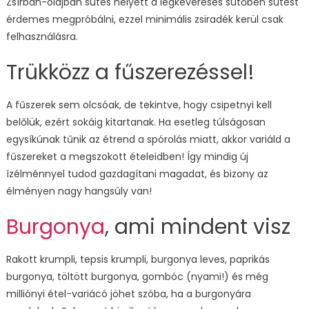
Zsírban-olajban sütés helyett a légkeveréses sütőben sütést
érdemes megpróbálni, ezzel minimális zsiradék kerül csak
felhasználásra.
Trükközz a fűszerezéssel!
A fűszerek sem olcsóak, de tekintve, hogy csipetnyi kell
belőlük, ezért sokáig kitartanak. Ha esetleg túlságosan
egysíkúnak tűnik az étrend a spórolás miatt, akkor variáld a
fűszereket a megszokott ételeidben! Így mindig új
ízélménnyel tudod gazdagítani magadat, és bizony az
élményen nagy hangsúly van!
Burgonya
, ami mindent visz
Rakott krumpli, tepsis krumpli, burgonya leves, paprikás
burgonya, töltött burgonya, gombóc (nyami!) és még
milliónyi étel-variácó jöhet szóba, ha a burgonyára