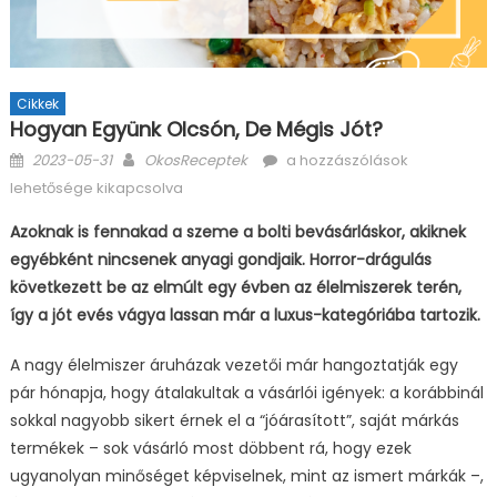
Cikkek
Hogyan Együnk Olcsón, De Mégis Jót?
Posted
Author
Hogyan
2023-05-31
OkosReceptek
a hozzászólások
on
együnk
lehetősége kikapcsolva
olcsón,
Azoknak is fennakad a szeme a bolti bevásárláskor, akiknek
de
egyébként nincsenek anyagi gondjaik. Horror-drágulás
mégis
jót?
következett be az elmúlt egy évben az élelmiszerek terén,
bejegyzéshez
így a jót evés vágya lassan már a luxus-kategóriába tartozik.
A nagy élelmiszer áruházak vezetői már hangoztatják egy
pár hónapja, hogy átalakultak a vásárlói igények: a korábbinál
sokkal nagyobb sikert érnek el a “jóárasított”, saját márkás
termékek – sok vásárló most döbbent rá, hogy ezek
ugyanolyan minőséget képviselnek, mint az ismert márkák –,