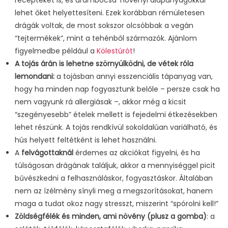
recepteket is, és urambocsá’ növényi alapanyagokkal
lehet őket helyettesíteni. Ezek korábban rémületesen
drágák voltak, de most sokszor olcsóbbak a vegán
“tejtermékek”, mint a tehénből származók. Ajánlom
figyelmedbe például a
Kölestúrót
!
A tojás árán is lehetne szörnyülködni, de vétek róla
lemondani:
a tojásban annyi esszenciális tápanyag van,
hogy ha minden nap fogyasztunk belőle – persze csak ha
nem vagyunk rá allergiásak –, akkor még a kicsit
“szegényesebb” ételek mellett is fejedelmi étkezésekben
lehet részünk. A tojás rendkívül sokoldalúan variálható, és
hús helyett feltétként is lehet használni.
A
felvágottaknál
érdemes az akciókat figyelni, és ha
túlságosan drágának találjuk, akkor a mennyiséggel picit
bűvészkedni a felhasználáskor, fogyasztáskor. Általában
nem az ízélmény sínyli meg a megszorításokat, hanem
maga a tudat okoz nagy stresszt, miszerint “spórolni kell!”
Zöldségfélék és minden, ami növény (plusz a gomba)
: a