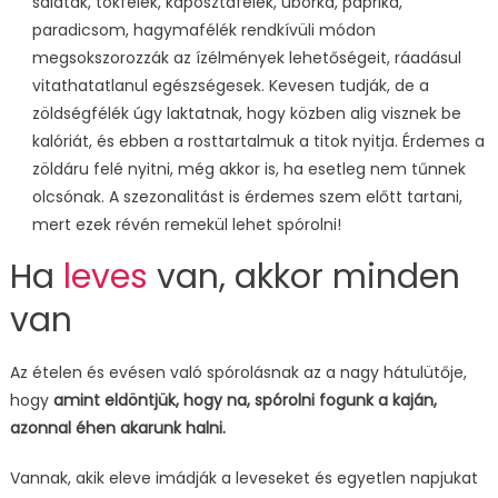
saláták, tökfélék, káposztafélék, uborka, paprika,
paradicsom, hagymafélék rendkívüli módon
megsokszorozzák az ízélmények lehetőségeit, ráadásul
vitathatatlanul egészségesek. Kevesen tudják, de a
zöldségfélék úgy laktatnak, hogy közben alig visznek be
kalóriát, és ebben a rosttartalmuk a titok nyitja. Érdemes a
zöldáru felé nyitni, még akkor is, ha esetleg nem tűnnek
olcsónak. A szezonalitást is érdemes szem előtt tartani,
mert ezek révén remekül lehet spórolni!
Ha
leves
van, akkor minden
van
Az ételen és evésen való spórolásnak az a nagy hátulütője,
hogy
amint eldöntjük, hogy na, spórolni fogunk a kaján,
azonnal éhen akarunk halni.
Vannak, akik eleve imádják a leveseket és egyetlen napjukat