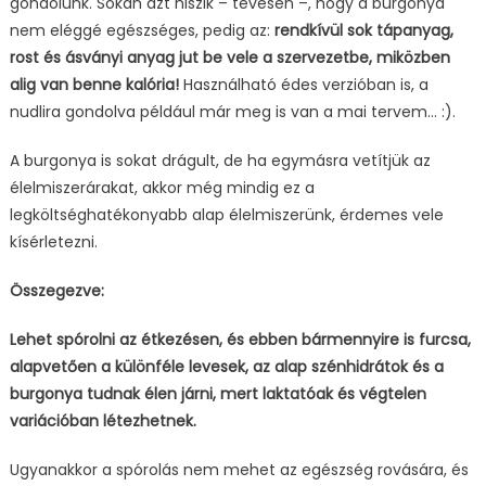
gondolunk. Sokan azt hiszik – tévesen –, hogy a burgonya
nem eléggé egészséges, pedig az:
rendkívül sok tápanyag,
rost és ásványi anyag jut be vele a szervezetbe, miközben
alig van benne kalória!
Használható édes verzióban is, a
nudlira gondolva például már meg is van a mai tervem… :).
A burgonya is sokat drágult, de ha egymásra vetítjük az
élelmiszerárakat, akkor még mindig ez a
legköltséghatékonyabb alap élelmiszerünk, érdemes vele
kísérletezni.
Összegezve:
Lehet spórolni az étkezésen, és ebben bármennyire is furcsa,
alapvetően a különféle levesek, az alap szénhidrátok és a
burgonya tudnak élen járni, mert laktatóak és végtelen
variációban létezhetnek.
Ugyanakkor a spórolás nem mehet az egészség rovására, és