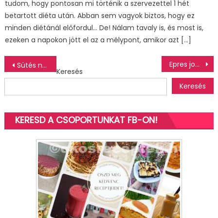
tudom, hogy pontosan mi történik a szervezettel 1 hét
betartott diéta után. Abban sem vagyok biztos, hogy ez
minden diétánál előfordul… De! Nálam tavaly is, és most is,
ezeken a napokon jött el az a mélypont, amikor azt […]
Bejegyzés
Epres joghurtbomba, avagy epres joghurtos házi jégkrém
Sütés nélküli epres sajttorta
Keresés
navigáció
Keresés
KERESD A CSOPORTUNKAT FB-ON!