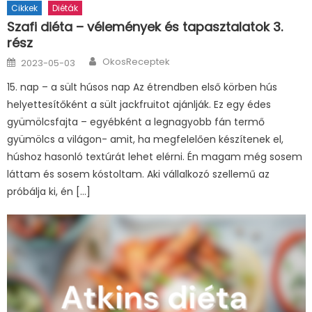
Cikkek
Diéták
Szafi diéta – vélemények és tapasztalatok 3.
rész
Author
Posted
OkosReceptek
2023-05-03
on
15. nap – a sült húsos nap Az étrendben első körben hús
helyettesítőként a sült jackfruitot ajánlják. Ez egy édes
gyümölcsfajta – egyébként a legnagyobb fán termő
gyümölcs a világon- amit, ha megfelelően készítenek el,
húshoz hasonló textúrát lehet elérni. Én magam még sosem
láttam és sosem kóstoltam. Aki vállalkozó szellemű az
próbálja ki, én […]