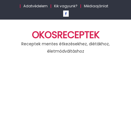
Skip
Adatvédelem
Kik vagyunk?
Médiaajánlat
to
content
OKOSRECEPTEK
Receptek mentes étkezésekhez, diétákhoz,
életmódváltáshoz