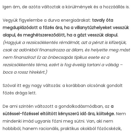
Igen ám, de azóta változtak a körülmények és a hozzáállás is.
Vegyük figyelembe a durva energiaárakat:
tavaly óta
megduplázódott a főzés ára, ha a villanytűzhelyeket vesszük
alapul, és meghétszereződött, ha a gázt vesszük alapul.
(Hagyjuk a rezsicsökkentés rémálmát, azt a pénzt is kifizetjük,
csak az adónkból finanszírozza az állam, és helyette meg mást
nem finanszíroz! Ez az önbecsapás tipikus esete ez a
rezsicsökkentés téma, ezért is fog évekig tartani a válság –
bocs a rossz hírekért.)
Szóval itt egy nagy változás: a korábban olcsónak gondolt
főzés drága lett.
De ami szintén változott a gondolkodásmódban, az
a
sütéssel-főzéssel eltöltött kényszerű idő ára, költsége.
Nem
mindenki imád ugyanis főzni meg sütni. Van, aki nem
hobbiból, hanem racionális, praktikus okokból főzőcskézik,