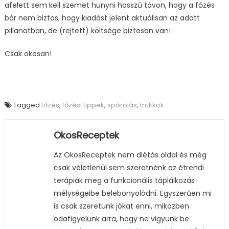
afelett sem kell szemet hunyni hosszú távon, hogy a főzés
bár nem biztos, hogy kiadást jelent aktuálisan az adott
pillanatban, de (rejtett) költsége biztosan van!
Csak okosan!
Tagged
főzés
,
főzési tippek
,
spórolás
,
trükkök
OkosReceptek
Az OkosReceptek nem diétás oldal és még
csak véletlenül sem szeretnénk az étrendi
terápiák meg a funkcionális táplálkozás
mélységeibe belebonyolódni. Egyszerűen mi
is csak szeretünk jókat enni, miközben
odafigyelünk arra, hogy ne vigyünk be