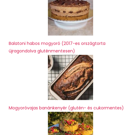
Balatoni habos mogyoró (2017-es országtorta
újragondolva gluténmentesen)
Mogyoróvajas banánkenyér (glutén- és cukormentes)