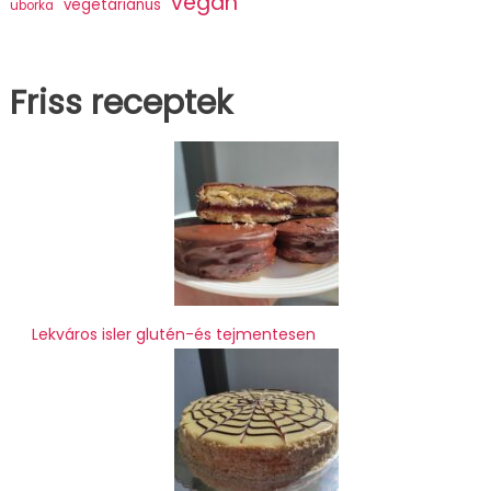
vegán
vegetáriánus
uborka
Friss receptek
Lekváros isler glutén-és tejmentesen