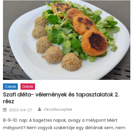
Cikkek
Diéták
Szafi diéta- vélemények és tapasztalatok 2.
rész
Author
Posted
OkosReceptek
2023-04-27
on
8-9-10. nap: A bagettes napok, avagy a mélypont Miért
mélypont? Nem vagyok szakértője egy diétának sem, nem