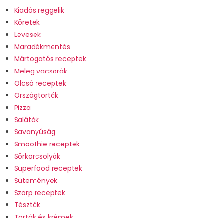
Kiadós reggelik
Köretek
Levesek
Maradékmentés
Mártogatós receptek
Meleg vacsorák
Olcsó receptek
Országtorták
Pizza
Saláták
Savanyúság
Smoothie receptek
Sörkorcsolyák
Superfood receptek
Sütemények
Szörp receptek
Tészták
Torták és krémek