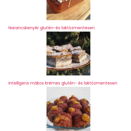
Narancskenyér glutén-és laktózmentesen
Intelligens mákos krémes glutén- és laktózmentesen