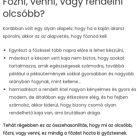
Főzni, venni, vagy rendelni
olcsóbb?
Korábban volt egy olyan alapelv, hogy ha a kaján akarsz
spórolni, akkor az az alapvetés, hogy főznöd kell.
Egyrészt a főzéssel több napra előre is lehet készülni,
másrészt a készen vett kaja nem biztos, hogy azokat
tartalmazza, amik egészségesek számodra, továbbá
például a péksütemények sokkal gyorsabban és nagyobb
arányban fogynak, mint kellene…
harmadrészt a rendelt étel nagyon kényelmes és gyors és
modern, de általában egy étkezésre elég, és ha fejben
számolsz, akkor kiderül, hogy bizony csomó olyan
rendelhető kaja van, ami brutálisan drága.
Tehát régebben ez az összehasonlítás, hogy mi az olcsóbb,
főzni, vagy venni, ez mindig a főzést hozta ki győztesnek.