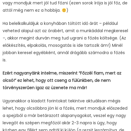
vagy mondjuk mert jól tud főzni (ezen sorok írója is jól főz, de
attól még nem ez a hobbija.
)
Ha belelkalkuláljuk a konyhában töltött idő árát – például
veheted alapul azt az órabért, amit a munkáddal megkeresel
–, akkor megint durván meg tud ugrani a főzés költsége. (Az
előkészítés, elpakolás, mosogatás is ide tartozik ám!) Minél
jobban keresel egyébként, annál drágább számodra a főzés
is.
Ezért nagyanyáink intelme, miszerint “Főzzél fiam, mert az
olcsó!” ez lehet, hogy ott cseng a fülünkben, de nem
törvényszerűen igaz az üzenete ma már!
Ugyanakkor a kiadott forintokat tekintve aktuálisan mégis
lehet, hogy olcsóbbra jön ki a főzés, mert mondjuk előszeded
a spejzből a már betárazott alapanyagokat, veszel egy nagy
levegőt és szépen megfőzöl akár 2-3 napra is úgy, hogy
közben egy fillért sem adtál ki külön (a rezsit leszámítva, de