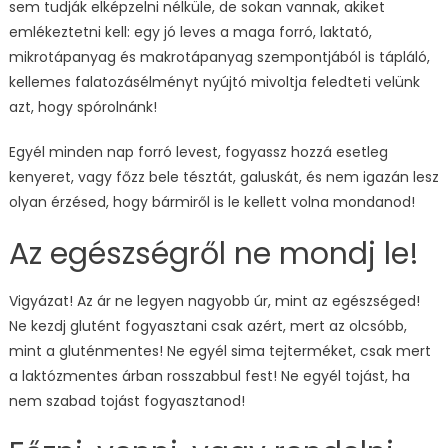
sem tudják elképzelni nélküle, de sokan vannak, akiket
emlékeztetni kell: egy jó leves a maga forró, laktató,
mikrotápanyag és makrotápanyag szempontjából is tápláló,
kellemes falatozásélményt nyújtó mivoltja feledteti velünk
azt, hogy spórolnánk!
Egyél minden nap forró levest, fogyassz hozzá esetleg
kenyeret, vagy főzz bele tésztát, galuskát, és nem igazán lesz
olyan érzésed, hogy bármiről is le kellett volna mondanod!
Az egészségről ne mondj le!
Vigyázat! Az ár ne legyen nagyobb úr, mint az egészséged!
Ne kezdj glutént fogyasztani csak azért, mert az olcsóbb,
mint a gluténmentes! Ne egyél sima tejterméket, csak mert
a laktózmentes árban rosszabbul fest! Ne egyél tojást, ha
nem szabad tojást fogyasztanod!