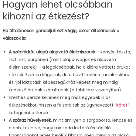
Hogyan lehet olcsóbban
kihozni az étkezést?
Ha általánosan gondoljuk ezt végig, akkor általánosak a
válaszok is:
A szénhidrát alapú alapvető élelmiszerek
– kenyér, tészta,
liszt, rizs, burgonya (mint alapanyagok és alapvető
élelmiszerek) – a legolcsóbbak, ha a kilóra vetített árukat
nézzük. Ezek is drágultak, de a bevitt kalória tartalmukhoz
és “jól laktatási” képességükhöz képest még mindig
kedvező árúnak számítanak (a többihez viszonyítva).
Ezekhez persze kellenek még más egyebek is az
étkezésekkor, hiszen a felsoroltak az úgynevezett “
Köret
”
kategóriába illenek.
A száraz hüvelyesek
, mint amilyen a sárgaborsó, lencse és
a bab, tekintve, hogy micsoda laktató és tápláló
finomságokat lehet belőlük kihozni, még mindig az olcsó