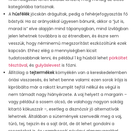
kategóriába tartoznak.
A
húsfélék
jócskán drágultak, pedig a fehérjefogyasztás fő
bástyái. Ha az arányokkal ügyesen bánunk, akkor a “jut is,
marad is” elve alapján mind tápanyagban, mind ízvilágban
jelen lehetnek továbbra is az étrendben, és észre sem
vesszük, hogy néminemű megszorítást eszközöltünk ezek
kapcsán. Ehhez elég a mennyiségben kicsit
tudatosabbnak lenni, és például 1 kg húsból lehet
pörköltet
tésztával
, és
gulyáslevest
is főzni.
Állítólag a
tejtermékek
környékén van a kereskedelemben
óriási visszaesés, és lehet benne valami: ezen sorok írója is
kipróbálta már a rakott krumplit tejföl nélkül és végül is
nem támadt nagy hiányérzete. A vaj helyett a margarin –
vagy például a sosem olcsó, de valahogy nagyon sokáig
kitartó kókuszzsír –, esetleg a disznózsír jó alternatívák
lehetnek. Általában a sütemények szenvedik meg a vaj,
túró, tej, tejszín és a sajt árát, de át lehet gondolni a