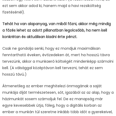
ezt sem akkor adod ki, hanem majd a havi rezsiköltség
fizetésénél).
Tehát ha van alapanyag, van miből főzni, akkor még mindig
a főzés lehet az adott pillanatban legolcsóbb, ha nem kell
konkrétan és aktuálisan kiadni érte pénzt.
Csak ne gondolja senki, hogy ez mondjuk maximálisan
fenntartható éveken, évtizedeken át, mert ha hosszú távra
tervezünk, akkor a munkaerő költségét mindenképp számolni
kell. (A válsággal középtávon kell tervezni, tehát ez sem
hosszú távú.)
Átmenetileg az ember meghitelezi önmagának a saját
munkája díját természetesen, sőt, igazából az az alap, hogy a
házimunkát sosem számoljuk fel. De ez manapság már
egyre kevesebbek útja, főleg, hogy a digitális korban az
ember a munkán túl szeretne inkább több időt a gyerekeivel,