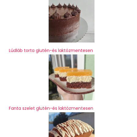
Lúdláb torta glutén-és laktózmentesen
Fanta szelet glutén-és laktózmentesen