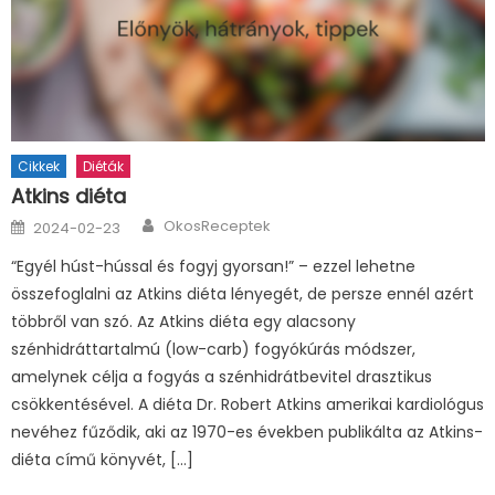
Cikkek
Diéták
Atkins diéta
Author
Posted
OkosReceptek
2024-02-23
on
“Egyél húst-hússal és fogyj gyorsan!” – ezzel lehetne
összefoglalni az Atkins diéta lényegét, de persze ennél azért
többről van szó. Az Atkins diéta egy alacsony
szénhidráttartalmú (low-carb) fogyókúrás módszer,
amelynek célja a fogyás a szénhidrátbevitel drasztikus
csökkentésével. A diéta Dr. Robert Atkins amerikai kardiológus
nevéhez fűződik, aki az 1970-es években publikálta az Atkins-
diéta című könyvét, […]