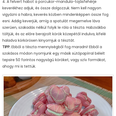
4. A felvert habot a porcukor-mandula-tojásfehérje
keverékhez adjuk, és össze dolgozzuk. Nem kell nagyon
vigyázni a habra, keverés közben mindenképpen össze fog
esni. Addig keverjük, amíg a spatulát megemelve láva
szerűen, szakadás nélkül folyik le róla a tészta. Habzsákba
töltjük, és az előre berajzolt körök közepétől indulva, kifelé
haladva körkörösen kinyomjuk a tésztát.
TIPP:
Ebből a tészta mennyiségből fog maradni! Ebből a
szokásos módon nyomjunk egy másik sütőpapírral bélelt
tepsire 50 forintos nagyságú köröket, vagy szív formákat,
ahogy mi is tettük.