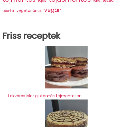
tészta
tojás
torta
vegán
vegetáriánus
uborka
Friss receptek
Lekváros isler glutén-és tejmentesen