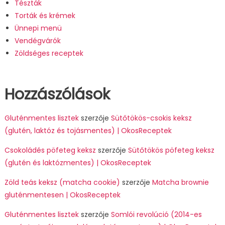
Tészták
Torták és krémek
Ünnepi menü
Vendégvárók
Zöldséges receptek
Hozzászólások
Gluténmentes lisztek
szerzője
Sütőtökös-csokis keksz
(glutén, laktóz és tojásmentes) | OkosReceptek
Csokoládés pöfeteg keksz
szerzője
Sütőtökös pöfeteg keksz
(glutén és laktózmentes) | OkosReceptek
Zöld teás keksz (matcha cookie)
szerzője
Matcha brownie
gluténmentesen | OkosReceptek
Gluténmentes lisztek
szerzője
Somlói revolúció (2014-es