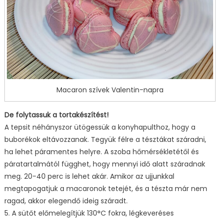
Macaron szívek Valentin-napra
De folytassuk a tortakészítést!
A tepsit néhányszor ütögessük a konyhapulthoz, hogy a
buborékok eltávozzanak. Tegyük félre a tésztákat száradni,
ha lehet páramentes helyre. A szoba hőmérsékletétől és
páratartalmától függhet, hogy mennyi idő alatt száradnak
meg. 20-40 perc is lehet akár. Amikor az ujjunkkal
megtapogatjuk a macaronok tetejét, és a tészta már nem
ragad, akkor elegendő ideig száradt.
5. A sütőt előmelegítjük 130°C fokra, légkeveréses