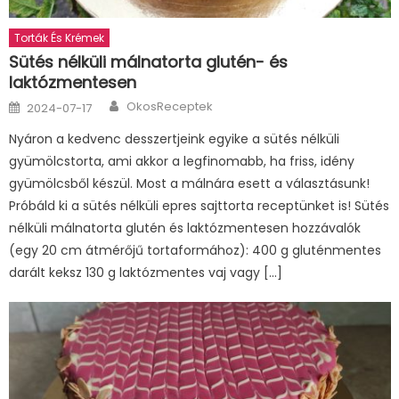
Torták És Krémek
Sütés nélküli málnatorta glutén- és
laktózmentesen
Author
Posted
OkosReceptek
2024-07-17
on
Nyáron a kedvenc desszertjeink egyike a sütés nélküli
gyümölcstorta, ami akkor a legfinomabb, ha friss, idény
gyümölcsből készül. Most a málnára esett a választásunk!
Próbáld ki a sütés nélküli epres sajttorta receptünket is! Sütés
nélküli málnatorta glutén és laktózmentesen hozzávalók
(egy 20 cm átmérőjű tortaformához): 400 g gluténmentes
darált keksz 130 g laktózmentes vaj vagy […]