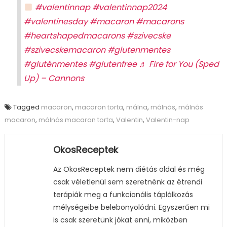
#valentinnap
#valentinnap2024
#valentinesday
#macaron
#macarons
#heartshapedmacarons
#szivecske
#szivecskemacaron
#glutenmentes
#gluténmentes
#glutenfree
♬ Fire for You (Sped
Up) – Cannons
Tagged
macaron
,
macaron torta
,
málna
,
málnás
,
málnás
macaron
,
málnás macaron torta
,
Valentin
,
Valentin-nap
OkosReceptek
Az OkosReceptek nem diétás oldal és még
csak véletlenül sem szeretnénk az étrendi
terápiák meg a funkcionális táplálkozás
mélységeibe belebonyolódni. Egyszerűen mi
is csak szeretünk jókat enni, miközben