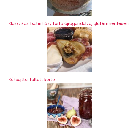
Klasszikus Eszterházy torta újragondolva, gluténmentesen
Kéksajttal töltött körte