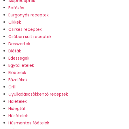
Alapreceptek
Befőzés
Burgonyás receptek
Cikkek
Csirkés receptek
Csőben sült receptek
Desszertek
Diéták
Édességek
Egytál ételek
Előételek
Főzelékek
Grill
Gyulladáscsökkentő receptek
Halételek
Hidegtál
Húsételek
Húsmentes főételek