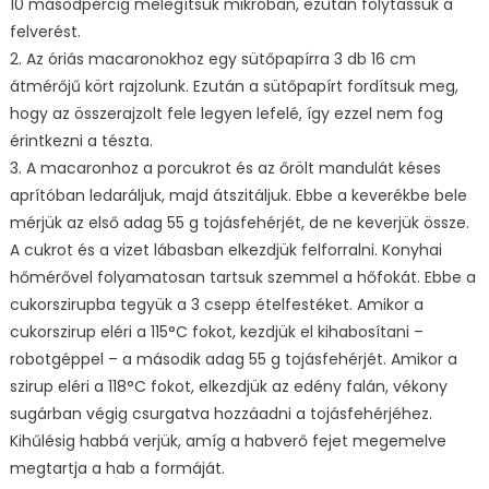
10 másodpercig melegítsük mikróban, ezután folytassuk a
felverést.
2. Az óriás macaronokhoz egy sütőpapírra 3 db 16 cm
átmérőjű kört rajzolunk. Ezután a sütőpapírt fordítsuk meg,
hogy az összerajzolt fele legyen lefelé, így ezzel nem fog
érintkezni a tészta.
3. A macaronhoz a porcukrot és az őrölt mandulát késes
aprítóban ledaráljuk, majd átszitáljuk. Ebbe a keverékbe bele
mérjük az első adag 55 g tojásfehérjét, de ne keverjük össze.
A cukrot és a vizet lábasban elkezdjük felforralni. Konyhai
hőmérővel folyamatosan tartsuk szemmel a hőfokát. Ebbe a
cukorszirupba tegyük a 3 csepp ételfestéket. Amikor a
cukorszirup eléri a 115°C fokot, kezdjük el kihabosítani –
robotgéppel – a második adag 55 g tojásfehérjét. Amikor a
szirup eléri a 118°C fokot, elkezdjük az edény falán, vékony
sugárban végig csurgatva hozzáadni a tojásfehérjéhez.
Kihűlésig habbá verjük, amíg a habverő fejet megemelve
megtartja a hab a formáját.