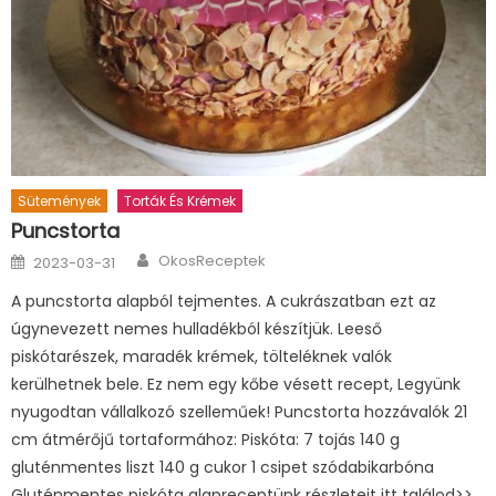
Sütemények
Torták És Krémek
Puncstorta
Author
Posted
OkosReceptek
2023-03-31
on
A puncstorta alapból tejmentes. A cukrászatban ezt az
úgynevezett nemes hulladékból készítjük. Leeső
piskótarészek, maradék krémek, tölteléknek valók
kerülhetnek bele. Ez nem egy kőbe vésett recept, Legyünk
nyugodtan vállalkozó szelleműek! Puncstorta hozzávalók 21
cm átmérőjű tortaformához: Piskóta: 7 tojás 140 g
gluténmentes liszt 140 g cukor 1 csipet szódabikarbóna
Gluténmentes piskóta alapreceptünk részleteit itt találod>>