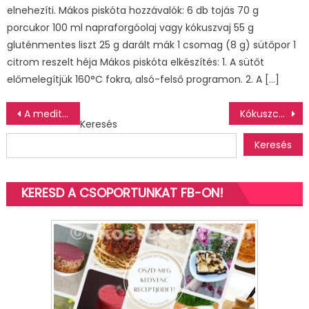
elnehezíti. Mákos piskóta hozzávalók: 6 db tojás 70 g
porcukor 100 ml napraforgóolaj vagy kókuszvaj 55 g
gluténmentes liszt 25 g darált mák 1 csomag (8 g) sütőpor 1
citrom reszelt héja Mákos piskóta elkészítés: 1. A sütőt
előmelegítjük 160°C fokra, alsó-felső programon. 2. A […]
Bejegyzés
A mediterrán diéta: egészséges és finom
Kókuszcsók
Keresés
navigáció
Keresés
KERESD A CSOPORTUNKAT FB-ON!