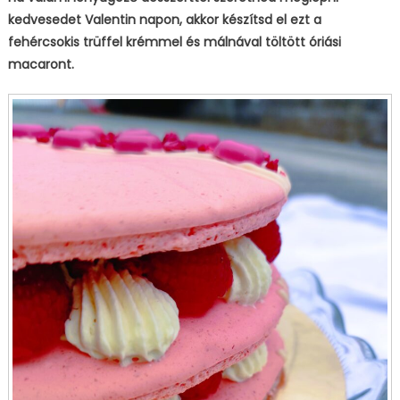
kedvesedet Valentin napon, akkor készítsd el ezt a
bejegyzéshez
fehércsokis trüffel krémmel és málnával töltött óriási
macaront.