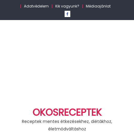
Skip
Adatvédelem
Kik vagyunk?
Médiaajánlat
to
content
OKOSRECEPTEK
Receptek mentes étkezésekhez, diétákhoz,
életmódváltáshoz