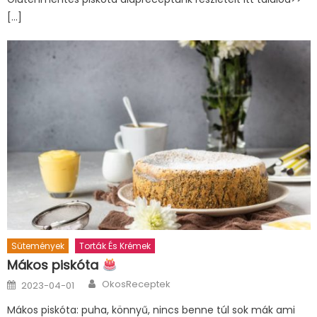
[…]
Sütemények
Torták És Krémek
Mákos piskóta
Author
Posted
OkosReceptek
2023-04-01
on
Mákos piskóta: puha, könnyű, nincs benne túl sok mák ami