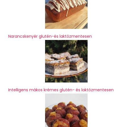
Narancskenyér glutén-és laktózmentesen
Intelligens mákos krémes glutén- és laktózmentesen