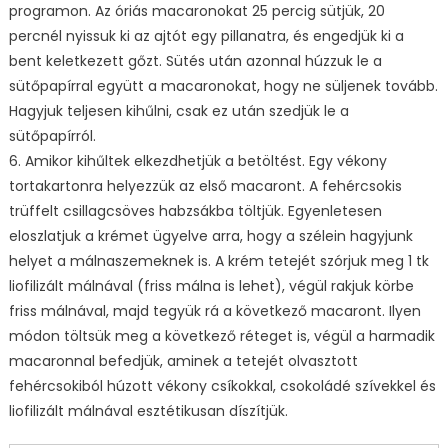
programon. Az óriás macaronokat 25 percig sütjük, 20
percnél nyissuk ki az ajtót egy pillanatra, és engedjük ki a
bent keletkezett gőzt. Sütés után azonnal húzzuk le a
sütőpapírral együtt a macaronokat, hogy ne süljenek tovább.
Hagyjuk teljesen kihűlni, csak ez után szedjük le a
sütőpapírról.
6. Amikor kihűltek elkezdhetjük a betöltést. Egy vékony
tortakartonra helyezzük az első macaront. A fehércsokis
trüffelt csillagcsöves habzsákba töltjük. Egyenletesen
eloszlatjuk a krémet ügyelve arra, hogy a szélein hagyjunk
helyet a málnaszemeknek is. A krém tetejét szórjuk meg 1 tk
liofilizált málnával (friss málna is lehet), végül rakjuk körbe
friss málnával, majd tegyük rá a következő macaront. Ilyen
módon töltsük meg a következő réteget is, végül a harmadik
macaronnal befedjük, aminek a tetejét olvasztott
fehércsokiból húzott vékony csíkokkal, csokoládé szívekkel és
liofilizált málnával esztétikusan díszítjük.