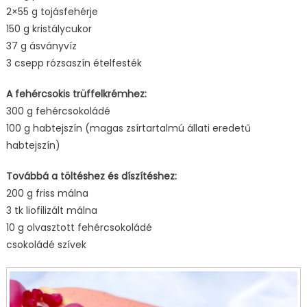
2×55 g tojásfehérje
150 g kristálycukor
37 g ásványvíz
3 csepp rózsaszín ételfesték
A fehércsokis trüffelkrémhez:
300 g fehércsokoládé
100 g habtejszín (magas zsírtartalmú állati eredetű
habtejszín)
Továbbá a töltéshez és díszítéshez:
200 g friss málna
3 tk liofilizált málna
10 g olvasztott fehércsokoládé
csokoládé szívek