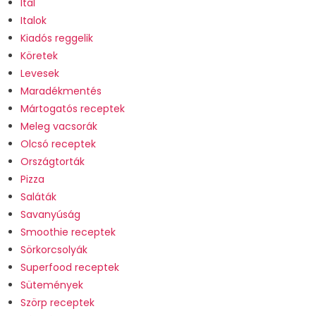
Ital
Italok
Kiadós reggelik
Köretek
Levesek
Maradékmentés
Mártogatós receptek
Meleg vacsorák
Olcsó receptek
Országtorták
Pizza
Saláták
Savanyúság
Smoothie receptek
Sörkorcsolyák
Superfood receptek
Sütemények
Szörp receptek