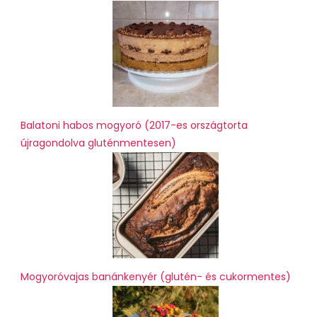
Balatoni habos mogyoró (2017-es országtorta
újragondolva gluténmentesen)
Mogyoróvajas banánkenyér (glutén- és cukormentes)