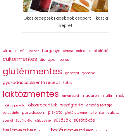
OkosReceptek Facebook csoport – katt a
képre!
alma
burgonya
csirke
csokoládé
almás
banán
citrom
cukormentes
eper
dió
epres
gluténmentes
gomba
gnocchi
gyulladáscsökkentő recept
keksz
laktózmentes
macaron
muffin
mák
lemon curd
okosreceptek
országtorta
ország tortája
mákos piskóta
piskóta
paradicsom
saláta
pite
palacsinta
piskótatekercs
rizs
sütőtök
sütőtökös
spenót
Szafi diéta
sült csirke
tojásmentes
tejmentes