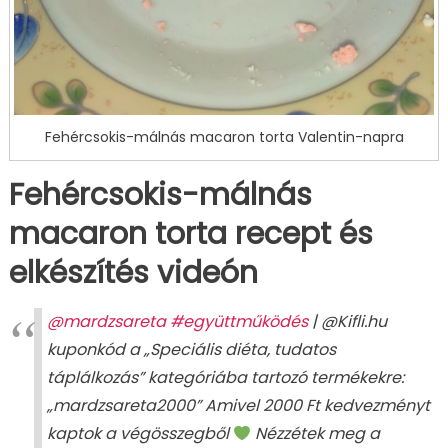
Fehércsokis-málnás macaron torta Valentin-napra
Fehércsokis-málnás
macaron torta recept és
elkészítés videón
@mardzsareta
#együttműködés
| @Kifli.hu
kuponkód a „Speciális diéta, tudatos
táplálkozás” kategóriába tartozó termékekre:
„mardzsareta2000” Amivel 2000 Ft kedvezményt
kaptok a végösszegből
Nézzétek meg a