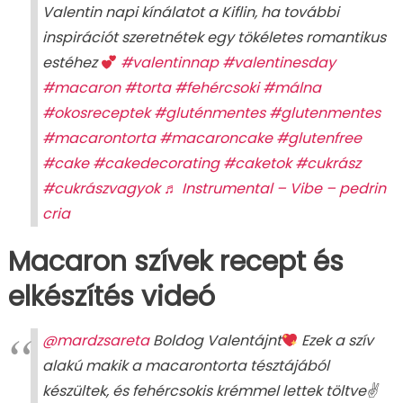
Valentin napi kínálatot a Kiflin, ha további
inspirációt szeretnétek egy tökéletes romantikus
estéhez
#valentinnap
#valentinesday
#macaron
#torta
#fehércsoki
#málna
#okosreceptek
#gluténmentes
#glutenmentes
#macarontorta
#macaroncake
#glutenfree
#cake
#cakedecorating
#caketok
#cukrász
#cukrászvagyok
♬ Instrumental – Vibe – pedrin
cria
Macaron szívek recept és
elkészítés videó
@mardzsareta
Boldog Valentájnt
Ezek a szív
alakú makik a macarontorta tésztájából
készültek, és fehércsokis krémmel lettek töltve✌