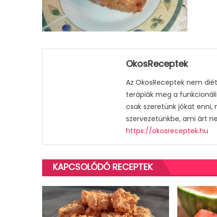
OkosReceptek
Az OkosReceptek nem diétá
terápiák meg a funkcionáli
csak szeretünk jókat enni,
szervezetünkbe, ami árt n
https://okosreceptek.hu
KAPCSOLÓDÓ RECEPTEK