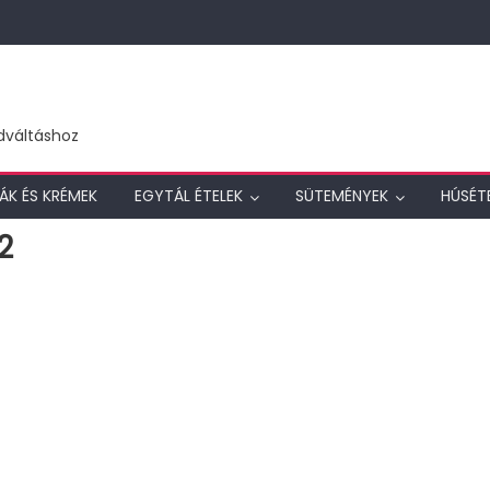
dváltáshoz
ÁK ÉS KRÉMEK
EGYTÁL ÉTELEK
SÜTEMÉNYEK
HÚSÉT
2