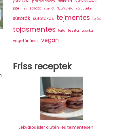
piskóta
paradicsom
palacsinta
piskótatekercs
saláta
pite
rizs
spenót
Szafi diéta
sült csirke
tejmentes
sütőtök
sütőtökös
tojás
tojásmentes
tészta
uborka
torta
vegán
vegetáriánus
Friss receptek
n
Lekváros isler glutén-és tejmentesen