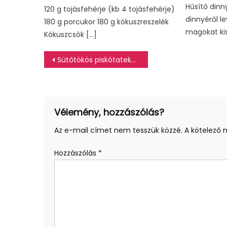
Hűsítő dinny
120 g tojásfehérje (kb 4 tojásfehérje)
dinnyéről le
180 g porcukor 180 g kókuszreszelék
magokat kis
Kókuszcsók […]
Bejegyzés
Sütőtökös piskótatekercs – fehércsokoládés töltelékkel
navigáció
Vélemény, hozzászólás?
Az e-mail címet nem tesszük közzé.
A kötelező
Hozzászólás
*