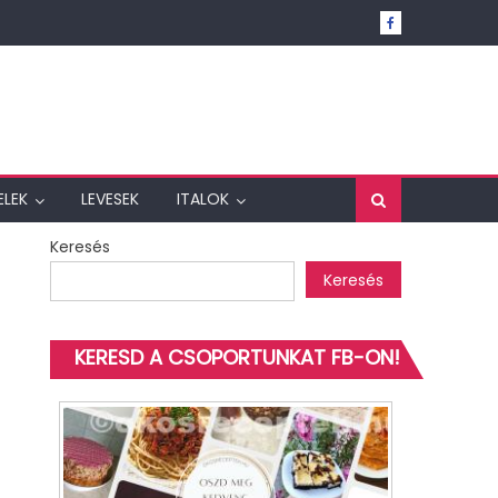
ELEK
LEVESEK
ITALOK
Keresés
Keresés
KERESD A CSOPORTUNKAT FB-ON!