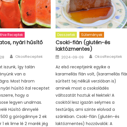
hie Receptek
Desszertek
Sütemények
tos, nyári hűsítő
Csoki-flán (glutén-és
laktózmentes)
Author
Author
Posted
OkosReceptek
OkosReceptek
28
2024-09-09
on
 iszunk, így talán
Az első receptjeink egyike a
ényünk van a
karamellás flán volt, (karamellás flá
ságra. Most három
sűrített tej nélküli verzióban is)
nyári hűsítő ital receptet
aminek most a csokoládés
szerre, hogy a
változatát hoztuk el Nektek! A
sose legyen unalmas.
csokitól lesz igazán selymes a
yelé Hűsítő dinnyelé
textúrája, ami szinte elolvad a
 500 g görögdinnye 2 ek
szánkban. Csoki-flán (glutén-és
r 1 ek lime lé 2 marék jég
laktózmentes) hozzávalók: A