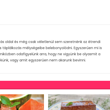
s oldal és még csak véletlenül sem szeretnénk az étrendi
s táplálkozás mélységeibe belebonyolódni. Egyszerűen mi is
 miközben odafigyelünk arra, hogy ne vigyünk be olyasmit a
ekünk, vagy amit egyszerűen nem akarunk bevinni.