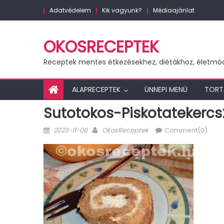
Skip
Adatvédelem
Kik vagyunk?
Médiaajánlat
to
content
OKOSRECEPTEK
Receptek mentes étkezésekhez, diétákhoz, életmó
ALAPRECEPTEK
ÜNNEPI MENÜ
TORT
Sutotokos-Piskotatekercs
Posted
Author
2023-11-06
OkosReceptek
Comment(0)
on