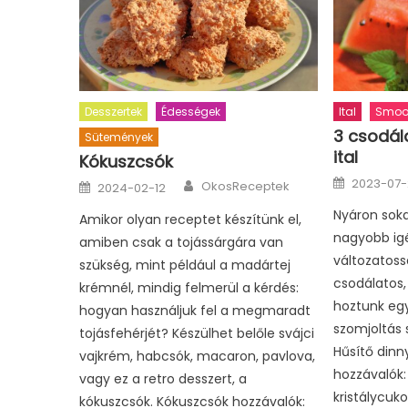
Desszertek
Édességek
Ital
Smoot
3 csodála
Sütemények
ital
Kókuszcsók
Posted
Author
Posted
2023-07-
OkosReceptek
2024-02-12
on
on
Nyáron sokat
Amikor olyan receptet készítünk el,
nagyobb ig
amiben csak a tojássárgára van
változatos
szükség, mint például a madártej
csodálatos, 
krémnél, mindig felmerül a kérdés:
hoztunk egy
hogyan használjuk fel a megmaradt
szomjoltás 
tojásfehérjét? Készülhet belőle svájci
Hűsítő dinn
vajkrém, habcsók, macaron, pavlova,
hozzávalók:
vagy ez a retro desszert, a
kristálycuko
kókuszcsók. Kókuszcsók hozzávalók: