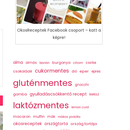
OkosReceptek Facebook csoport – katt a
képre!
alma
burgonya
csirke
almás
banán
citrom
cukormentes
csokoládé
eper
dió
epres
gluténmentes
gnocchi
gyulladáscsökkentő recept
gomba
keksz
laktózmentes
lemon curd
macaron
muffin
mák
mákos piskóta
okosreceptek
országtorta
ország tortája