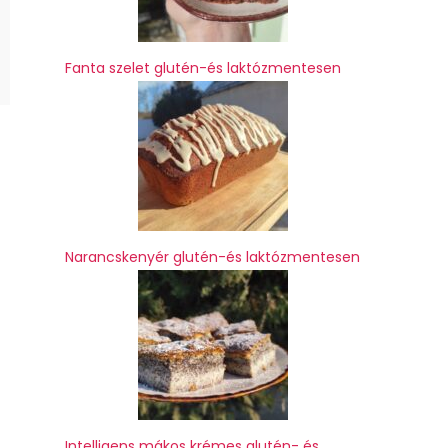
Fanta szelet glutén-és laktózmentesen
Narancskenyér glutén-és laktózmentesen
Intelligens mákos krémes glutén- és