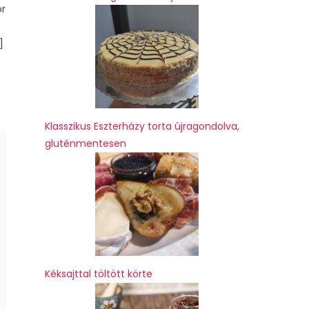
or
]
Klasszikus Eszterházy torta újragondolva,
gluténmentesen
Kéksajttal töltött körte