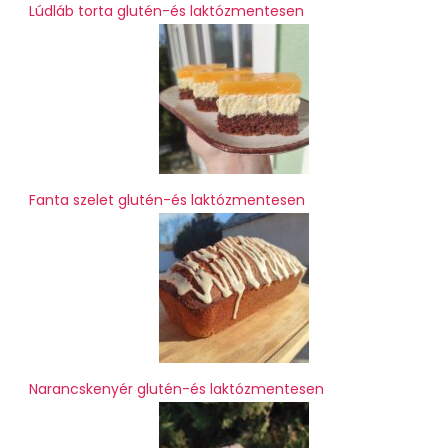
Lúdláb torta glutén-és laktózmentesen
Fanta szelet glutén-és laktózmentesen
Narancskenyér glutén-és laktózmentesen