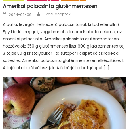
Amerikai palacsinta gluténmentesen
Author
Posted
OkosReceptek
2024-09-09
on
A puha, levegős, felhőszerű palacsintának ki tud ellenállni?
Egy kiadós reggeli, vagy brunch elmaradhatatlan eleme, az
amerikai palacsinta. Amerikai palacsinta gluténmentesen
hozzávalók: 350 g gluténmentes liszt 600 g laktózmentes tej
3 tojás 50 g kristálycukor 1 tk sütőpor 1 csipet só zsiradék a
sütéshez Amerikai palacsinta gluténmentesen elkészítése: 1.
A tojásokat szétválasztjuk. A fehérjét robotgéppel […]