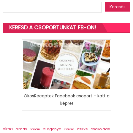
navigáció
Keresés
KERESD A CSOPORTUNKAT FB-ON!
OkosReceptek Facebook csoport – katt a
képre!
alma
burgonya
csirke
csokoládé
almás
banán
citrom