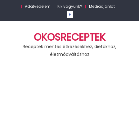
Skip
Adatvédelem
Kik vagyunk?
Médiaajánlat
to
content
OKOSRECEPTEK
Receptek mentes étkezésekhez, diétákhoz,
életmódváltáshoz