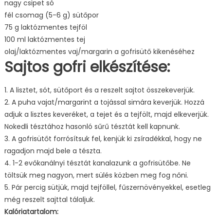
nagy csipet só
fél csomag (5-6 g) sütőpor
75 g laktózmentes tejföl
100 ml laktózmentes tej
olaj/laktózmentes vaj/margarin a gofrisütő kikenéséhez
Sajtos gofri elkészítése:
1. A lisztet, sót, sütőport és a reszelt sajtot összekeverjük.
2. A puha vajat/margarint a tojással simára keverjük. Hozzá
adjuk a lisztes keveréket, a tejet és a tejfölt, majd elkeverjük.
Nokedli tésztához hasonló sűrű tésztát kell kapnunk.
3. A gofrisütőt forrósítsuk fel, kenjük ki zsíradékkal, hogy ne
ragadjon majd bele a tészta.
4. 1-2 evőkanálnyi tésztát kanalazunk a gofrisütőbe. Ne
töltsük meg nagyon, mert sülés közben meg fog nőni.
5. Pár percig sütjük, majd tejföllel, fűszernövényekkel, esetleg
még reszelt sajttal tálaljuk.
Kalóriatartalom: