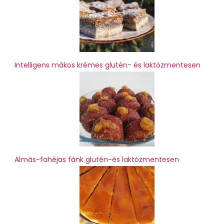
Intelligens mákos krémes glutén- és laktózmentesen
Almás-fahéjas fánk glutén-és laktózmentesen