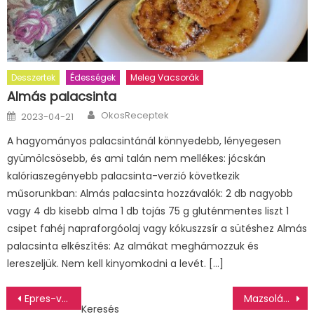
Desszertek
Édességek
Meleg Vacsorák
Almás palacsinta
Author
Posted
OkosReceptek
2023-04-21
on
A hagyományos palacsintánál könnyedebb, lényegesen
gyümölcsösebb, és ami talán nem mellékes: jócskán
kalóriaszegényebb palacsinta-verzió következik
műsorunkban: Almás palacsinta hozzávalók: 2 db nagyobb
vagy 4 db kisebb alma 1 db tojás 75 g gluténmentes liszt 1
csipet fahéj napraforgóolaj vagy kókuszzsír a sütéshez Almás
palacsinta elkészítés: Az almákat meghámozzuk és
lereszeljük. Nem kell kinyomkodni a levét. […]
Bejegyzés
Epres-vaníliás eclair fánk
Mazsolás cookie
Keresés