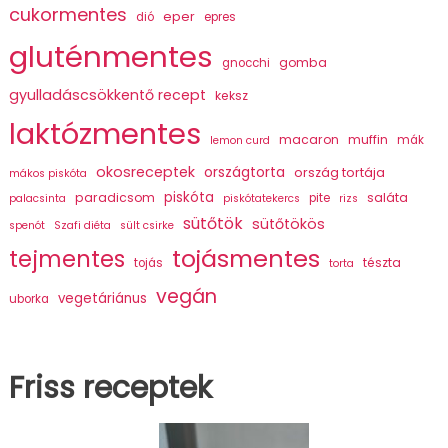
cukormentes
eper
dió
epres
gluténmentes
gomba
gnocchi
gyulladáscsökkentő recept
keksz
laktózmentes
macaron
muffin
mák
lemon curd
okosreceptek
országtorta
ország tortája
mákos piskóta
piskóta
paradicsom
saláta
pite
palacsinta
piskótatekercs
rizs
sütőtök
sütőtökös
spenót
Szafi diéta
sült csirke
tojásmentes
tejmentes
tészta
tojás
torta
vegán
vegetáriánus
uborka
Friss receptek