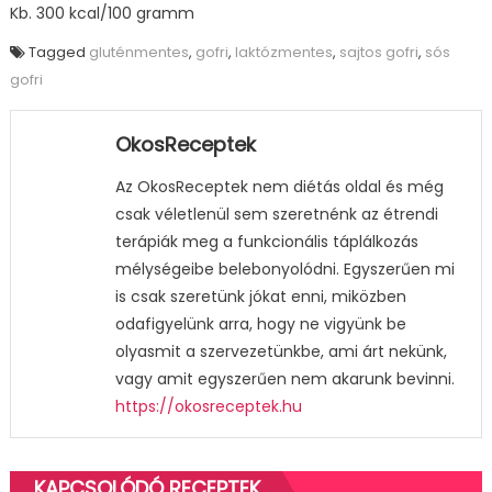
Kb. 300 kcal/100 gramm
Tagged
gluténmentes
,
gofri
,
laktózmentes
,
sajtos gofri
,
sós
gofri
OkosReceptek
Az OkosReceptek nem diétás oldal és még
csak véletlenül sem szeretnénk az étrendi
terápiák meg a funkcionális táplálkozás
mélységeibe belebonyolódni. Egyszerűen mi
is csak szeretünk jókat enni, miközben
odafigyelünk arra, hogy ne vigyünk be
olyasmit a szervezetünkbe, ami árt nekünk,
vagy amit egyszerűen nem akarunk bevinni.
https://okosreceptek.hu
KAPCSOLÓDÓ RECEPTEK