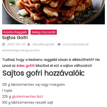
Kiadós Reggelik
Meleg Vacsorák
Sajtos Gofri
Posted
Author
Sajtos
2023-05-30
OkosReceptek
a hozzászólások
on
gofri
lehetősége kikapcsolva
bejegyzéshez
Tudtad, hogy a kedvenc reggelid sósan is elkészíthető? Ha
unod az
édes gofrit
készítsd el ezt a sajtos változatot!
Sajtos gofri hozzávalók:
125 g laktózmentes vaj vagy margarin
1 tojás
225 g
gluténmentes liszt
100 g laktózmentes reszelt sajt