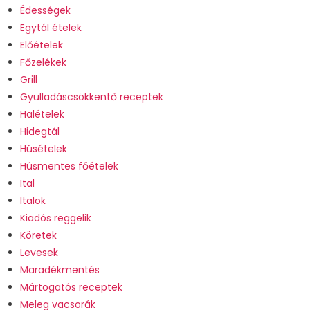
Édességek
Egytál ételek
Előételek
Főzelékek
Grill
Gyulladáscsökkentő receptek
Halételek
Hidegtál
Húsételek
Húsmentes főételek
Ital
Italok
Kiadós reggelik
Köretek
Levesek
Maradékmentés
Mártogatós receptek
Meleg vacsorák