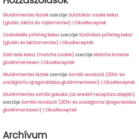
Hozzászólások
Gluténmentes lisztek
szerzője
Sütőtökös-csokis keksz
(glutén, laktóz és tojásmentes) | OkosReceptek
Csokoládés pöfeteg keksz
szerzője
Sütőtökös pöfeteg keksz
(glutén és laktózmentes) | OkosReceptek
Zöld teás keksz (matcha cookie)
szerzője
Matcha brownie
gluténmentesen | OkosReceptek
Gluténmentes lisztek
szerzője
Somlói revolúció (2014-es
országtorta újragondolása gluténmentesen) | OkosReceptek
Gluténmentes somlói galuska (az eredeti receptúra alapján)
szerzője
Somlói revolúció (2014-es országtorta újragondolása
gluténmentesen) | OkosReceptek
Archívum