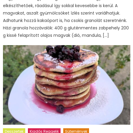
elkészíthetőek, ráadásul így sokkal kevesebbe is kerül. A
magvakat, aszalt gyümölcsöket ízlés szerint variálhatjuk.
Adhatunk hozzá kakaóport is, ha csokis granolát szeretnénk.
Házi granola hozzávalók: 400 g gluténmentes zabpehely 200
g kissé felaprított olajos magvak (dió, mandula, […]
Desszertek
Kiadós Reggelik
Sütemények