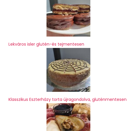
Lekváros isler glutén-és tejmentesen
Klasszikus Eszterházy torta újragondolva, gluténmentesen