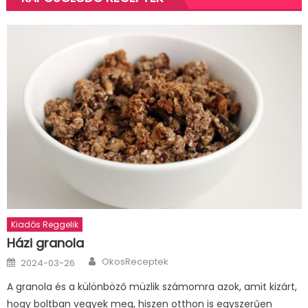
Kiadós Reggelik
Házi granola
Author
Posted
OkosReceptek
2024-03-26
on
A granola és a különböző müzlik számomra azok, amit kizárt,
hogy boltban vegyek meg, hiszen otthon is egyszerűen