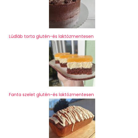
Lúdláb torta glutén-és laktózmentesen
Fanta szelet glutén-és laktózmentesen