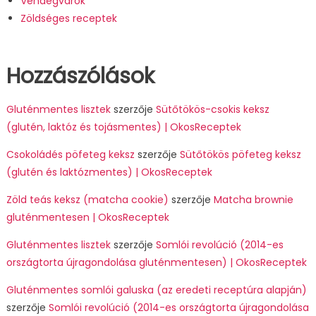
Vendégvárók
Zöldséges receptek
Hozzászólások
Gluténmentes lisztek
szerzője
Sütőtökös-csokis keksz
(glutén, laktóz és tojásmentes) | OkosReceptek
Csokoládés pöfeteg keksz
szerzője
Sütőtökös pöfeteg keksz
(glutén és laktózmentes) | OkosReceptek
Zöld teás keksz (matcha cookie)
szerzője
Matcha brownie
gluténmentesen | OkosReceptek
Gluténmentes lisztek
szerzője
Somlói revolúció (2014-es
országtorta újragondolása gluténmentesen) | OkosReceptek
Gluténmentes somlói galuska (az eredeti receptúra alapján)
szerzője
Somlói revolúció (2014-es országtorta újragondolása