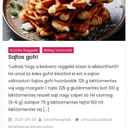
Kiadós Reggelik
Meleg Vacsorák
Sajtos gofri
Tudtad, hogy a kedvenc reggelid sósan is elkészíthető?
Ha unod az édes gofrit készítsd el ezt a sajtos
változatot! Sajtos gofri hozzávalók: 125 g laktózmentes
vaj vagy margarin 1 tojás 225 g gluténmentes liszt 100 g
laktózmentes reszelt sajt nagy csipet só fél csomag
(5-6 g) sütőpor 75 g laktózmentes tejföl 100 ml
laktózmentes tej […]
Posted
Author
Sajtos
2023-05-30
OkosReceptek
a hozzászólások
on
gofri
lehetősége kikapcsolva