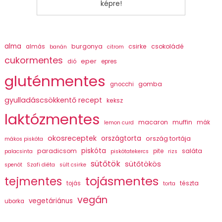
képre!
alma
burgonya
csirke
csokoládé
almás
banán
citrom
cukormentes
eper
dió
epres
gluténmentes
gomba
gnocchi
gyulladáscsökkentő recept
keksz
laktózmentes
macaron
muffin
mák
lemon curd
okosreceptek
országtorta
ország tortája
mákos piskóta
piskóta
paradicsom
saláta
pite
palacsinta
piskótatekercs
rizs
sütőtök
sütőtökös
spenót
Szafi diéta
sült csirke
tojásmentes
tejmentes
tészta
tojás
torta
vegán
vegetáriánus
uborka