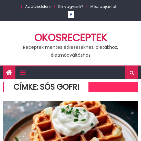
Skip
Adatvédelem
Kik vagyunk?
Médiaajánlat
to
content
OKOSRECEPTEK
Receptek mentes étkezésekhez, diétákhoz,
életmódváltáshoz
CÍMKE:
SÓS GOFRI