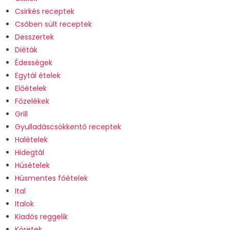
Csirkés receptek
Csőben sült receptek
Desszertek
Diéták
Édességek
Egytál ételek
Előételek
Főzelékek
Grill
Gyulladáscsökkentő receptek
Halételek
Hidegtál
Húsételek
Húsmentes főételek
Ital
Italok
Kiadós reggelik
Köretek