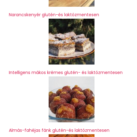
Narancskenyér glutén-és laktózmentesen
Intelligens mákos krémes glutén- és laktózmentesen
Almás-fahéjas fánk glutén-és laktózmentesen