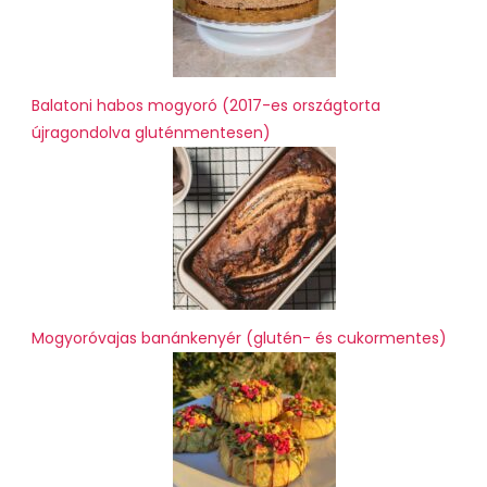
Balatoni habos mogyoró (2017-es országtorta
újragondolva gluténmentesen)
Mogyoróvajas banánkenyér (glutén- és cukormentes)