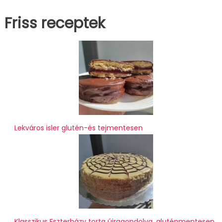
Friss receptek
Lekváros isler glutén-és tejmentesen
Klasszikus Eszterházy torta újragondolva, gluténmentesen