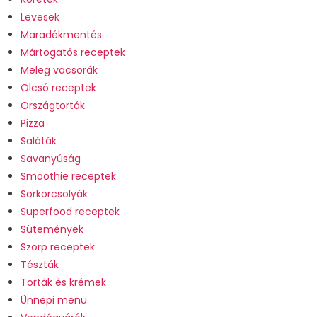
Levesek
Maradékmentés
Mártogatós receptek
Meleg vacsorák
Olcsó receptek
Országtorták
Pizza
Saláták
Savanyúság
Smoothie receptek
Sörkorcsolyák
Superfood receptek
Sütemények
Szörp receptek
Tészták
Torták és krémek
Ünnepi menü