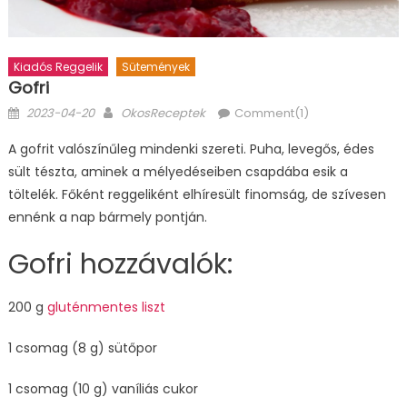
Kiadós Reggelik
Sütemények
Gofri
Posted
Author
2023-04-20
OkosReceptek
Comment(1)
on
A gofrit valószínűleg mindenki szereti. Puha, levegős, édes
sült tészta, aminek a mélyedéseiben csapdába esik a
töltelék. Főként reggeliként elhíresült finomság, de szívesen
ennénk a nap bármely pontján.
Gofri hozzávalók:
200 g
gluténmentes liszt
1 csomag (8 g) sütőpor
1 csomag (10 g) vaníliás cukor