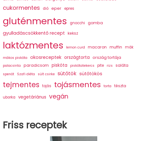
cukormentes
eper
dió
epres
gluténmentes
gomba
gnocchi
gyulladáscsökkentő recept
keksz
laktózmentes
macaron
muffin
mák
lemon curd
okosreceptek
országtorta
ország tortája
mákos piskóta
piskóta
paradicsom
saláta
pite
palacsinta
piskótatekercs
rizs
sütőtök
sütőtökös
spenót
Szafi diéta
sült csirke
tojásmentes
tejmentes
tészta
tojás
torta
vegán
vegetáriánus
uborka
Friss receptek