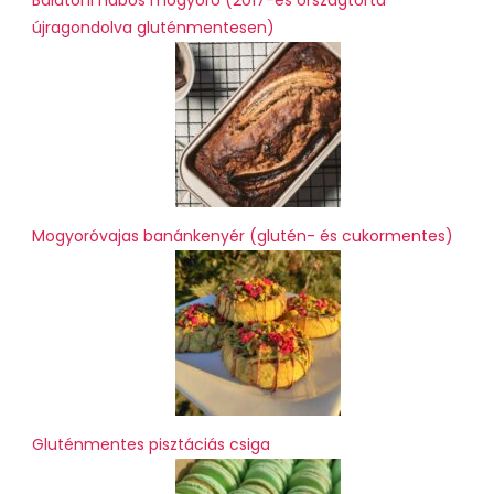
Balatoni habos mogyoró (2017-es országtorta
újragondolva gluténmentesen)
Mogyoróvajas banánkenyér (glutén- és cukormentes)
Gluténmentes pisztáciás csiga