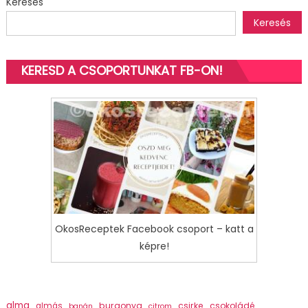
Keresés
Keresés
KERESD A CSOPORTUNKAT FB-ON!
OkosReceptek Facebook csoport – katt a
képre!
alma
burgonya
csirke
csokoládé
almás
banán
citrom