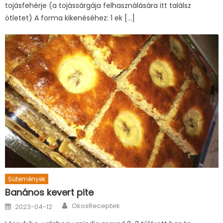
tojásfehérje (a tojássárgája felhasználására itt találsz
ötletet) A forma kikenéséhez: 1 ek […]
Sütemények
Banános kevert pite
Author
Posted
OkosReceptek
2023-04-12
on