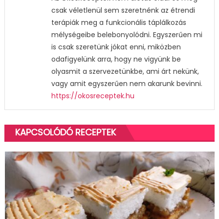
csak véletlenül sem szeretnénk az étrendi
terápiák meg a funkcionális táplálkozás
mélységeibe belebonyolódni. Egyszerűen mi
is csak szeretünk jókat enni, miközben
odafigyelünk arra, hogy ne vigyünk be
olyasmit a szervezetünkbe, ami árt nekünk,
vagy amit egyszerűen nem akarunk bevinni.
https://okosreceptek.hu
KAPCSOLÓDÓ RECEPTEK