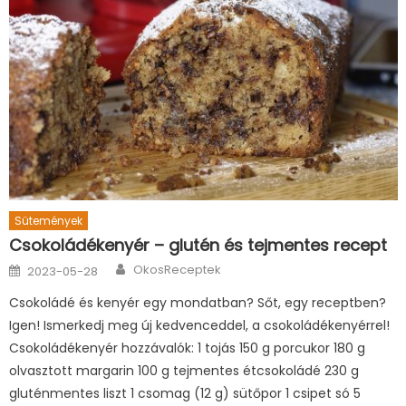
Sütemények
Csokoládékenyér – glutén és tejmentes recept
Author
Posted
OkosReceptek
2023-05-28
on
Csokoládé és kenyér egy mondatban? Sőt, egy receptben?
Igen! Ismerkedj meg új kedvenceddel, a csokoládékenyérrel!
Csokoládékenyér hozzávalók: 1 tojás 150 g porcukor 180 g
olvasztott margarin 100 g tejmentes étcsokoládé 230 g
gluténmentes liszt 1 csomag (12 g) sütőpor 1 csipet só 5