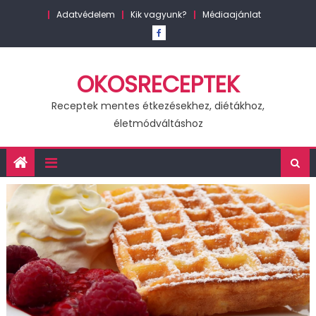
Skip
Adatvédelem
Kik vagyunk?
Médiaajánlat
to
content
OKOSRECEPTEK
Receptek mentes étkezésekhez, diétákhoz,
életmódváltáshoz