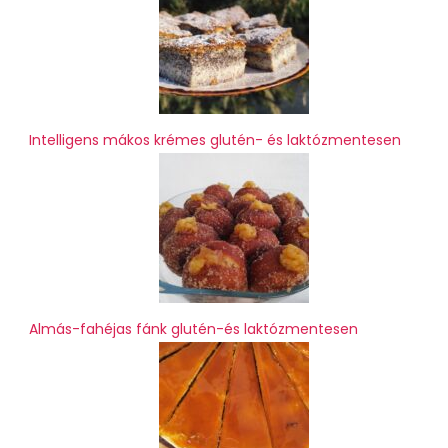
Intelligens mákos krémes glutén- és laktózmentesen
Almás-fahéjas fánk glutén-és laktózmentesen