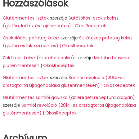
Hozzászólások
Gluténmentes lisztek
szerzője
Sütőtökös-csokis keksz
(glutén, laktóz és tojásmentes) | OkosReceptek
Csokoládés pöfeteg keksz
szerzője
Sütőtökös pöfeteg keksz
(glutén és laktózmentes) | OkosReceptek
Zöld teás keksz (matcha cookie)
szerzője
Matcha brownie
gluténmentesen | OkosReceptek
Gluténmentes lisztek
szerzője
Somlói revolúció (2014-es
országtorta újragondolása gluténmentesen) | OkosReceptek
Gluténmentes somlói galuska (az eredeti receptúra alapján)
szerzője
Somlói revolúció (2014-es országtorta újragondolása
gluténmentesen) | OkosReceptek
Archívum