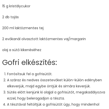
15 g kristálycukor
2 db tojás
200 ml laktózmentes tej
2 evőkanál olvasztott laktózmentes vaj/margarin
olaj a sütő kikenéséhez
Gofri elkészítés:
Forrósítsuk fel a gofrisütőt.
A száraz és nedves összetevőket külön-külön edényben
elkeverjük, majd egybe öntjük és simára keverjük.
Sütés előtt kenjünk ki olajjal a gofrisütőt, megakadályozva
ezzel, hogy beleragadjon a tészta.
A tésztával feltöltjük a gofrisütőt úgy, hogy mindenhol