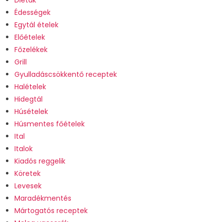
Diéták
Édességek
Egytál ételek
Előételek
Főzelékek
Grill
Gyulladáscsökkentő receptek
Halételek
Hidegtál
Húsételek
Húsmentes főételek
Ital
Italok
Kiadós reggelik
Köretek
Levesek
Maradékmentés
Mártogatós receptek