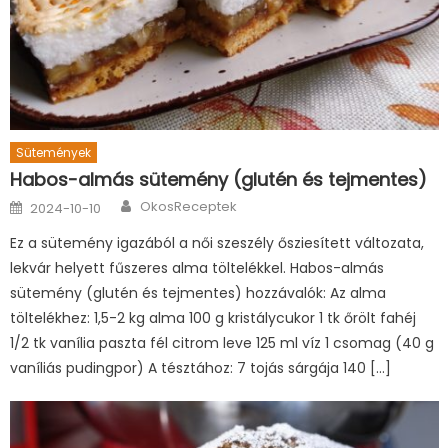
Sütemények
Habos-almás sütemény (glutén és tejmentes)
Author
Posted
OkosReceptek
2024-10-10
on
Ez a sütemény igazából a női szeszély ősziesített változata,
lekvár helyett fűszeres alma töltelékkel. Habos-almás
sütemény (glutén és tejmentes) hozzávalók: Az alma
töltelékhez: 1,5-2 kg alma 100 g kristálycukor 1 tk őrölt fahéj
1/2 tk vanília paszta fél citrom leve 125 ml víz 1 csomag (40 g
vaníliás pudingpor) A tésztához: 7 tojás sárgája 140 […]