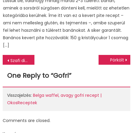
Lássuk be, valahogy mindig marad 2-3 túlérett banán,
aminek a sorsáról sürgősen dönteni kell, mielőtt az ehetetlen
kategóriába kerülnek. Íme itt van ez a kevert pite recept –
ami nem mellesleg glutén, és tejmentes –, amibe szuperül
fel lehet használni a túlérett banánokat. A siker garantált.
Banános kevert pite hozzávalók: 150 g kristálycukor 1 csomag
[…]
Bejegyzés
Pörkölt
Szafi diéta 1. hét – vélemények és tapasztalatok
navigáció
One Reply to “
Gofri
”
Visszajelzés:
Belga waffel, avagy gofri recept |
OkosReceptek
Comments are closed.