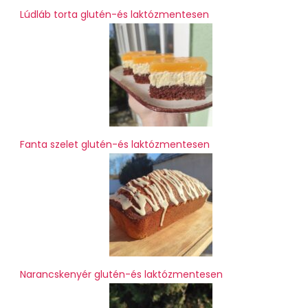
Lúdláb torta glutén-és laktózmentesen
Fanta szelet glutén-és laktózmentesen
Narancskenyér glutén-és laktózmentesen