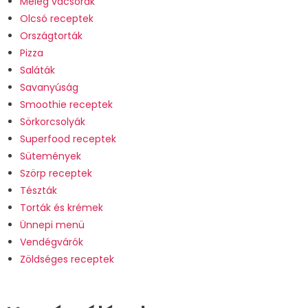
Meleg vacsorák
Olcsó receptek
Országtorták
Pizza
Saláták
Savanyúság
Smoothie receptek
Sörkorcsolyák
Superfood receptek
Sütemények
Szörp receptek
Tészták
Torták és krémek
Ünnepi menü
Vendégvárók
Zöldséges receptek