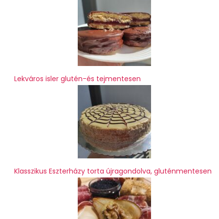
Lekváros isler glutén-és tejmentesen
Klasszikus Eszterházy torta újragondolva, gluténmentesen