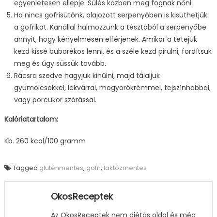
egyenletesen ellepje. Sülés közben meg fognak nőni.
Ha nincs gofrisütőnk, olajozott serpenyőben is kisüthetjük
a gofrikat. Kanállal halmozzunk a tésztából a serpenyőbe
annyit, hogy kényelmesen elférjenek. Amikor a tetejük
kezd kissé buborékos lenni, és a széle kezd pirulni, fordítsuk
meg és úgy süssük tovább.
Rácsra szedve hagyjuk kihűlni, majd tálaljuk
gyümölcsökkel, lekvárral, mogyorókrémmel, tejszínhabbal,
vagy porcukor szórással.
Kalóriatartalom:
Kb. 260 kcal/100 gramm
Tagged
gluténmentes
,
gofri
,
laktózmentes
OkosReceptek
Az OkosReceptek nem diétás oldal és még