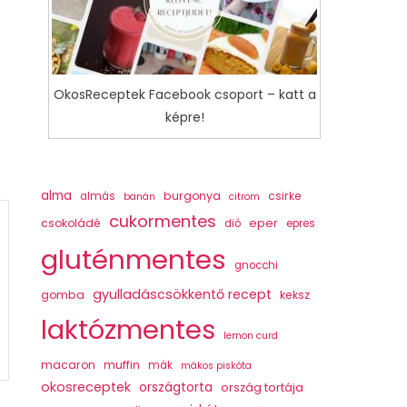
OkosReceptek Facebook csoport – katt a
képre!
alma
burgonya
csirke
almás
banán
citrom
cukormentes
csokoládé
eper
dió
epres
gluténmentes
gnocchi
gyulladáscsökkentő recept
gomba
keksz
laktózmentes
lemon curd
macaron
muffin
mák
mákos piskóta
okosreceptek
országtorta
ország tortája