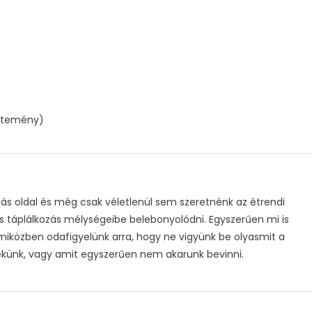
sütemény)
s oldal és még csak véletlenül sem szeretnénk az étrendi
s táplálkozás mélységeibe belebonyolódni. Egyszerűen mi is
 miközben odafigyelünk arra, hogy ne vigyünk be olyasmit a
ekünk, vagy amit egyszerűen nem akarunk bevinni.