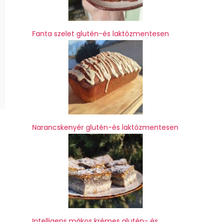
Fanta szelet glutén-és laktózmentesen
Narancskenyér glutén-és laktózmentesen
Intelligens mákos krémes glutén- és