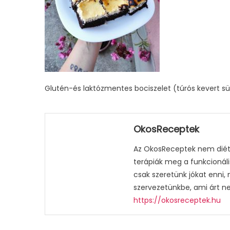
Glutén-és laktózmentes bociszelet (túrós kevert 
OkosReceptek
Az OkosReceptek nem diétá
terápiák meg a funkcionáli
csak szeretünk jókat enni,
szervezetünkbe, ami árt n
https://okosreceptek.hu