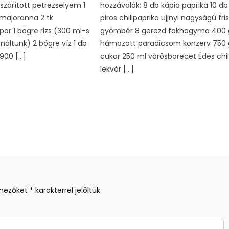
k szárított petrezselyem 1
hozzávalók: 8 db kápia paprika 10 db
t majoranna 2 tk
piros chilipaprika ujjnyi nagyságú fri
r 1 bögre rizs (300 ml-s
gyömbér 8 gerezd fokhagyma 400 
náltunk) 2 bögre víz 1 db
hámozott paradicsom konzerv 750 
900 […]
cukor 250 ml vörösborecet Édes chil
lekvár […]
 mezőket
*
karakterrel jelöltük