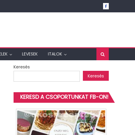
ELEK
LEVESEK
ITALOK
Keresés
Keresés
KERESD A CSOPORTUNKAT FB-ON!