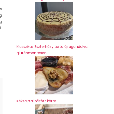
ss
g
g
i
Klasszikus Eszterházy torta újragondolva,
gluténmentesen
Kéksajttal töltött körte