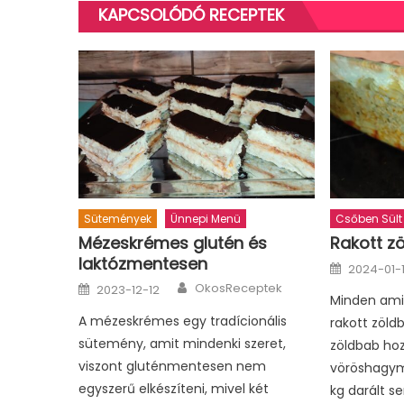
KAPCSOLÓDÓ RECEPTEK
Sütemények
Ünnepi Menü
Csőben Sült
Mézeskrémes glutén és
Rakott z
laktózmentesen
Posted
2024-01-
on
Author
Posted
OkosReceptek
2023-12-12
on
Minden ami 
A mézeskrémes egy tradícionális
rakott zöld
sütemény, amit mindenki szeret,
zöldbab hoz
viszont gluténmentesen nem
vöröshagyma
egyszerű elkészíteni, mivel két
kg darált se