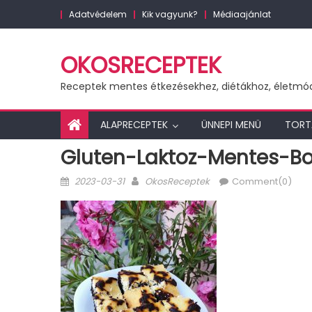
Skip
Adatvédelem
Kik vagyunk?
Médiaajánlat
to
content
OKOSRECEPTEK
Receptek mentes étkezésekhez, diétákhoz, életmó
ALAPRECEPTEK
ÜNNEPI MENÜ
TORT
Gluten-Laktoz-Mentes-Bo
Posted
Author
2023-03-31
OkosReceptek
Comment(0)
on