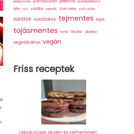
piskóta
paradicsom
palacsinta
piskótatekercs
saláta
pite
rizs
spenót
Szafi diéta
sült csirke
tejmentes
sütőtök
sütőtökös
tojás
tojásmentes
tészta
uborka
torta
vegán
vegetáriánus
Friss receptek
el
,
n
Lekváros isler glutén-és tejmentesen