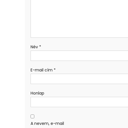
Név
*
E-mail cím
*
Honlap
A nevem, e-mail