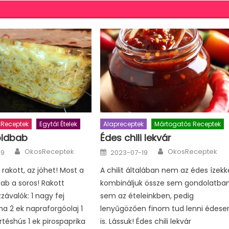
 Receptek
Egytál Ételek
Alapreceptek
Mártogatós Receptek
öldbab
Édes chili lekvár
Author
Author
Posted
OkosReceptek
OkosReceptek
19
2023-07-19
on
rakott, az jöhet! Most a
A chilit általában nem az édes ízekk
bab a soros! Rakott
kombináljuk össze sem gondolatban
závalók: 1 nagy fej
sem az ételeinkben, pedig
 2 ek napraforgóolaj 1
lenyűgözően finom tud lenni édese
rtéshús 1 ek pirospaprika
is. Lássuk! Édes chili lekvár