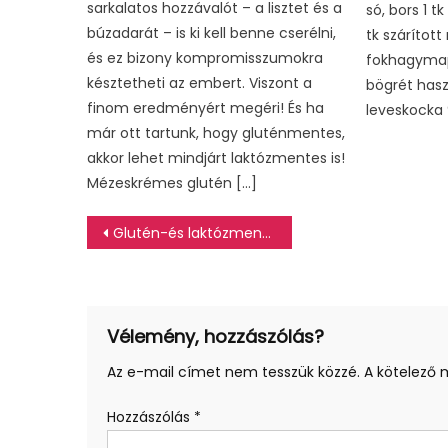
sarkalatos hozzávalót – a lisztet és a
só, bors 1 t
búzadarát – is ki kell benne cserélni,
tk szárítot
és ez bizony kompromisszumokra
fokhagymapo
késztetheti az embert. Viszont a
bögrét hasz
finom eredményért megéri! És ha
leveskocka 
már ott tartunk, hogy gluténmentes,
akkor lehet mindjárt laktózmentes is!
Mézeskrémes glutén […]
Bejegyzés
Glutén-és laktózmentes bociszelet (túrós kevert sütemény)
navigáció
Vélemény, hozzászólás?
Az e-mail címet nem tesszük közzé.
A kötelező
Hozzászólás
*