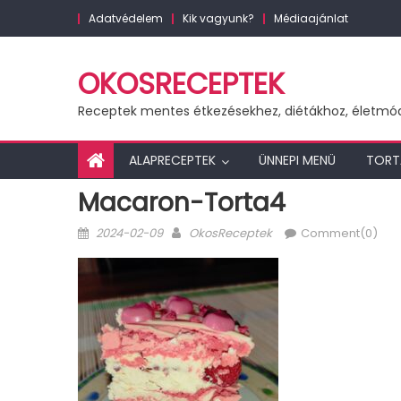
Skip
Adatvédelem
Kik vagyunk?
Médiaajánlat
to
content
OKOSRECEPTEK
Receptek mentes étkezésekhez, diétákhoz, életmó
ALAPRECEPTEK
ÜNNEPI MENÜ
TORT
Macaron-Torta4
Posted
Author
2024-02-09
OkosReceptek
Comment(0)
on