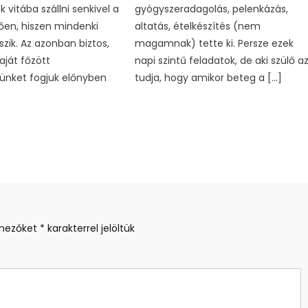
 vitába szállni senkivel a
gyógyszeradagolás, pelenkázás,
tően, hiszen mindenki
altatás, ételkészítés (nem
zik. Az azonban biztos,
magamnak) tette ki. Persze ezek
aját főzött
napi szintű feladatok, de aki szülő a
ünket fogjuk előnyben
tudja, hogy amikor beteg a […]
 mezőket
*
karakterrel jelöltük