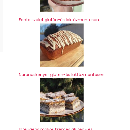
Fanta szelet glutén-és laktózmentesen
Narancskenyér glutén-és laktózmentesen
Intelligens mákos krémes glutén- és