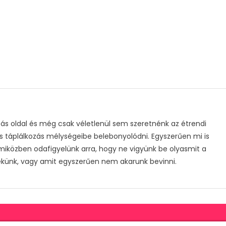
s oldal és még csak véletlenül sem szeretnénk az étrendi
s táplálkozás mélységeibe belebonyolódni. Egyszerűen mi is
 miközben odafigyelünk arra, hogy ne vigyünk be olyasmit a
ekünk, vagy amit egyszerűen nem akarunk bevinni.