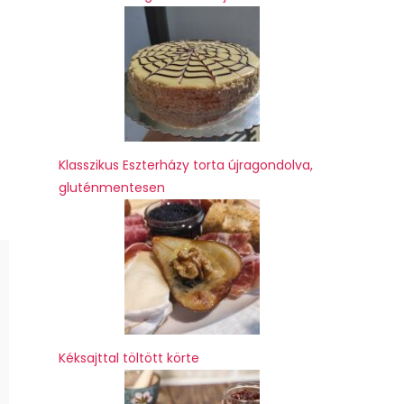
z
Klasszikus Eszterházy torta újragondolva,
gluténmentesen
Kéksajttal töltött körte