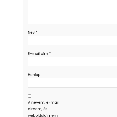
Név
*
E-mail cím
*
Honlap
A nevem, e-mail
címem, és
weboldalcímem