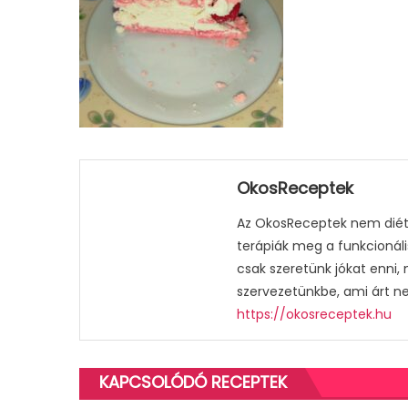
OkosReceptek
Az OkosReceptek nem diétá
terápiák meg a funkcionáli
csak szeretünk jókat enni,
szervezetünkbe, ami árt n
https://okosreceptek.hu
KAPCSOLÓDÓ RECEPTEK