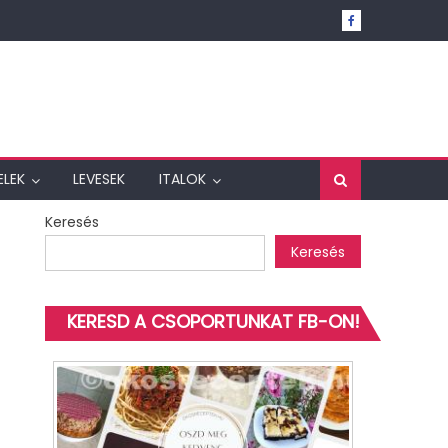
ELEK
LEVESEK
ITALOK
Keresés
Keresés
KERESD A CSOPORTUNKAT FB-ON!