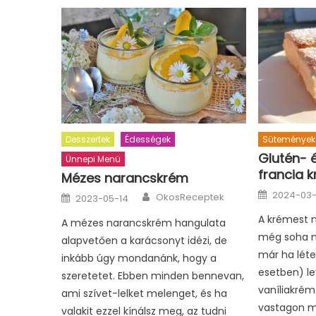
Desszertek
Édességek
Sütemények
Glutén- 
Ünnepi Menü
francia 
Mézes narancskrém
Posted
Author
Posted
2024-03
OkosReceptek
2023-05-14
on
on
A krémest mi
A mézes narancskrém hangulata
még soha n
alapvetően a karácsonyt idézi, de
már ha létez
inkább úgy mondanánk, hogy a
esetben) le
szeretetet. Ebben minden bennevan,
vaníliakrém
ami szívet-lelket melenget, és ha
vastagon m
valakit ezzel kínálsz meg, az tudni