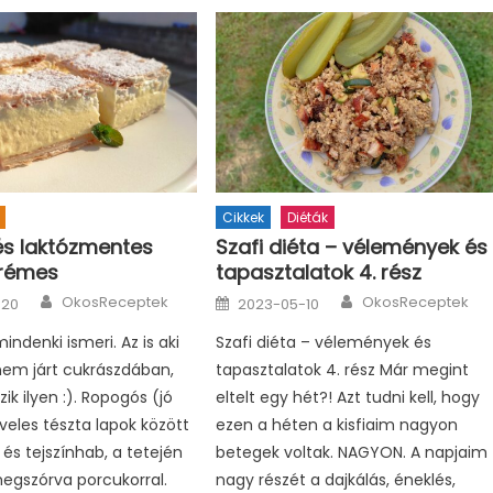
Cikkek
Diéták
és laktózmentes
Szafi diéta – vélemények és
krémes
tapasztalatok 4. rész
Author
Author
Posted
OkosReceptek
OkosReceptek
-20
2023-05-10
on
ndenki ismeri. Az is aki
Szafi diéta – vélemények és
em járt cukrászdában,
tapasztalatok 4. rész Már megint
ik ilyen :). Ropogós (jó
eltelt egy hét?! Azt tudni kell, hogy
veles tészta lapok között
ezen a héten a kisfiaim nagyon
 és tejszínhab, a tetején
betegek voltak. NAGYON. A napjaim
egszórva porcukorral.
nagy részét a dajkálás, éneklés,