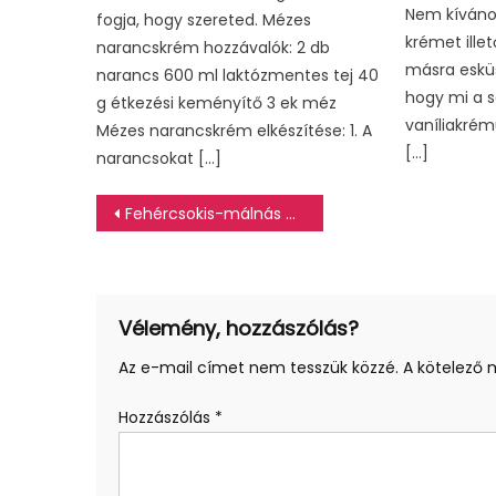
Nem kívánok
fogja, hogy szereted. Mézes
krémet ille
narancskrém hozzávalók: 2 db
másra esküs
narancs 600 ml laktózmentes tej 40
hogy mi a s
g étkezési keményítő 3 ek méz
vaníliakrém
Mézes narancskrém elkészítése: 1. A
[…]
narancsokat […]
Bejegyzés
Fehércsokis-málnás macaron torta
navigáció
Vélemény, hozzászólás?
Az e-mail címet nem tesszük közzé.
A kötelező
Hozzászólás
*