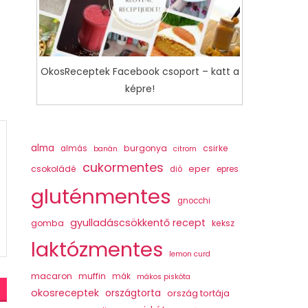
OkosReceptek Facebook csoport – katt a
képre!
alma
burgonya
csirke
almás
banán
citrom
cukormentes
csokoládé
eper
dió
epres
gluténmentes
gnocchi
gyulladáscsökkentő recept
gomba
keksz
laktózmentes
lemon curd
macaron
muffin
mák
mákos piskóta
okosreceptek
országtorta
ország tortája