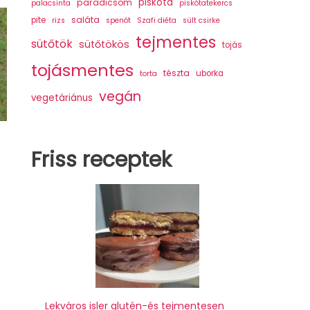
piskóta
paradicsom
palacsinta
piskótatekercs
saláta
pite
rizs
spenót
Szafi diéta
sült csirke
tejmentes
sütőtök
sütőtökös
tojás
tojásmentes
tészta
uborka
torta
vegán
vegetáriánus
Friss receptek
Lekváros isler glutén-és tejmentesen