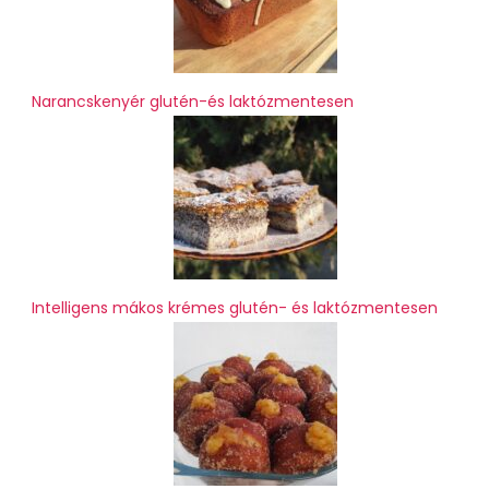
Narancskenyér glutén-és laktózmentesen
Intelligens mákos krémes glutén- és laktózmentesen