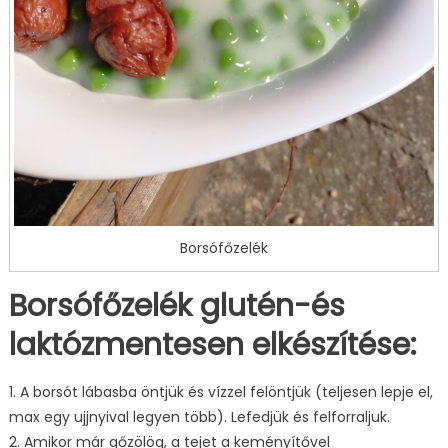
Borsófőzelék
Borsófőzelék glutén-és
laktózmentesen elkészítése:
1. A borsót lábasba öntjük és vízzel felöntjük (teljesen lepje el,
max egy ujjnyival legyen több). Lefedjük és felforraljuk.
2. Amikor már gőzölög, a tejet a keményítővel