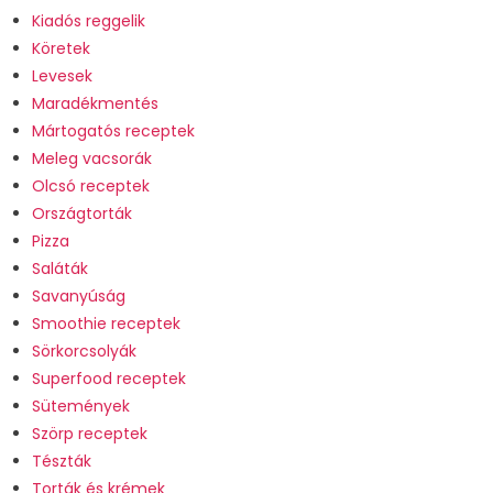
Kiadós reggelik
Köretek
Levesek
Maradékmentés
Mártogatós receptek
Meleg vacsorák
Olcsó receptek
Országtorták
Pizza
Saláták
Savanyúság
Smoothie receptek
Sörkorcsolyák
Superfood receptek
Sütemények
Szörp receptek
Tészták
Torták és krémek