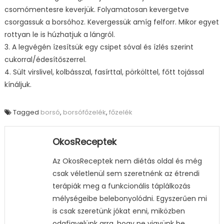
csomómentesre keverjük. Folyamatosan kevergetve
csorgassuk a borsóhoz. Kevergessük amíg felforr. Mikor egyet
rottyan le is húzhatjuk a lángról.
3. A legvégén ízesítsük egy csipet sóval és ízlés szerint
cukorral/édesítőszerrel.
4. Sült virslivel, kolbásszal, fasírttal, pörkölttel, főtt tojással
kínáljuk.
Tagged
borsó
,
borsófőzelék
,
főzelék
OkosReceptek
Az OkosReceptek nem diétás oldal és még
csak véletlenül sem szeretnénk az étrendi
terápiák meg a funkcionális táplálkozás
mélységeibe belebonyolódni. Egyszerűen mi
is csak szeretünk jókat enni, miközben
odafigyelünk arra, hogy ne vigyünk be