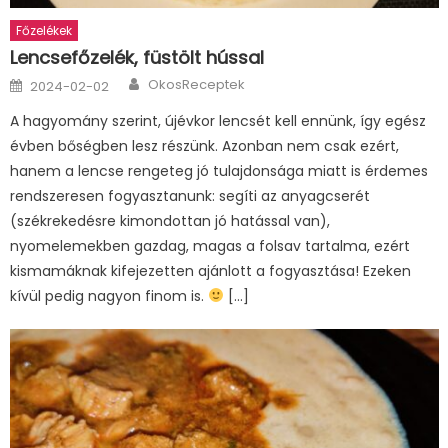
Főzelékek
Lencsefőzelék, füstölt hússal
Author
Posted
OkosReceptek
2024-02-02
on
A hagyomány szerint, újévkor lencsét kell ennünk, így egész
évben bőségben lesz részünk. Azonban nem csak ezért,
hanem a lencse rengeteg jó tulajdonsága miatt is érdemes
rendszeresen fogyasztanunk: segíti az anyagcserét
(székrekedésre kimondottan jó hatással van),
nyomelemekben gazdag, magas a folsav tartalma, ezért
kismamáknak kifejezetten ajánlott a fogyasztása! Ezeken
kívül pedig nagyon finom is.
[…]