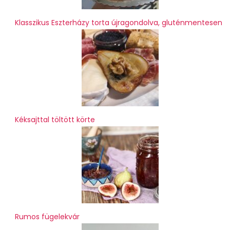
Klasszikus Eszterházy torta újragondolva, gluténmentesen
Kéksajttal töltött körte
Rumos fügelekvár