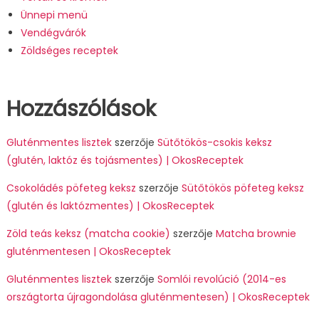
Ünnepi menü
Vendégvárók
Zöldséges receptek
Hozzászólások
Gluténmentes lisztek
szerzője
Sütőtökös-csokis keksz
(glutén, laktóz és tojásmentes) | OkosReceptek
Csokoládés pöfeteg keksz
szerzője
Sütőtökös pöfeteg keksz
(glutén és laktózmentes) | OkosReceptek
Zöld teás keksz (matcha cookie)
szerzője
Matcha brownie
gluténmentesen | OkosReceptek
Gluténmentes lisztek
szerzője
Somlói revolúció (2014-es
országtorta újragondolása gluténmentesen) | OkosReceptek