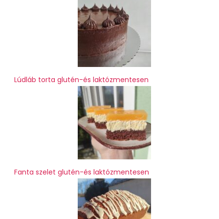
Lúdláb torta glutén-és laktózmentesen
Fanta szelet glutén-és laktózmentesen