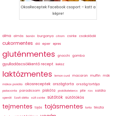
OkosReceptek Facebook csoport – katt a
képre!
alma
burgonya
csirke
csokoládé
almás
banán
citrom
cukormentes
eper
dió
epres
gluténmentes
gomba
gnocchi
gyulladáscsökkentő recept
keksz
laktózmentes
macaron
muffin
mák
lemon curd
okosreceptek
országtorta
ország tortája
mákos piskóta
piskóta
paradicsom
saláta
pite
palacsinta
piskótatekercs
rizs
sütőtök
sütőtökös
spenót
Szafi diéta
sült csirke
tojásmentes
tejmentes
tészta
tojás
torta