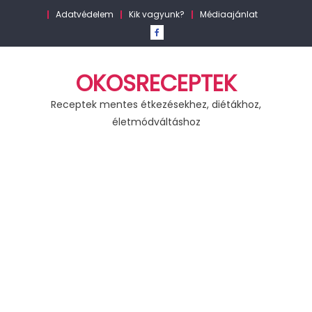
Skip
Adatvédelem
Kik vagyunk?
Médiaajánlat
to
content
OKOSRECEPTEK
Receptek mentes étkezésekhez, diétákhoz,
életmódváltáshoz