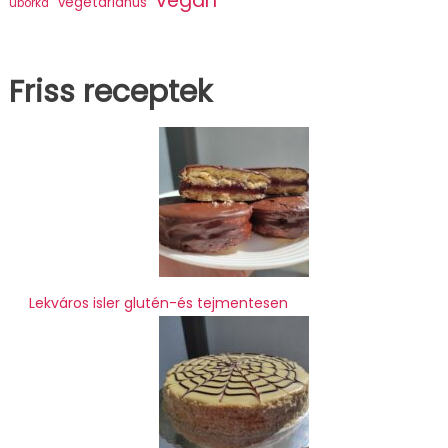
vegán
vegetáriánus
uborka
Friss receptek
Lekváros isler glutén-és tejmentesen