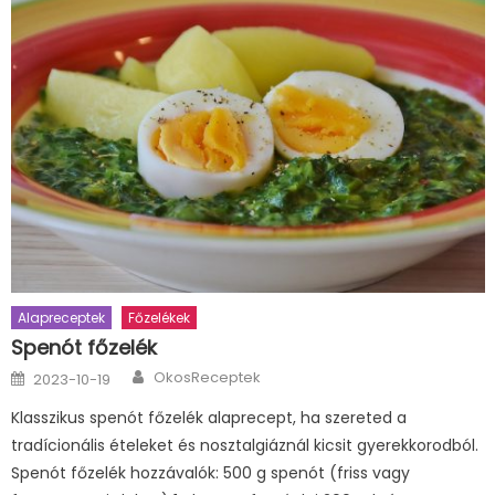
Alapreceptek
Főzelékek
Spenót főzelék
Author
Posted
OkosReceptek
2023-10-19
on
Klasszikus spenót főzelék alaprecept, ha szereted a
tradícionális ételeket és nosztalgiáznál kicsit gyerekkorodból.
Spenót főzelék hozzávalók: 500 g spenót (friss vagy