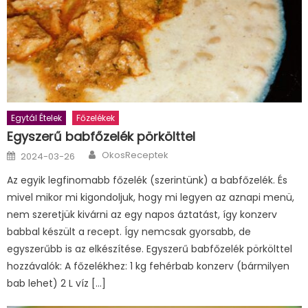
Egytál Ételek
Főzelékek
Egyszerű babfőzelék pörkölttel
Author
Posted
OkosReceptek
2024-03-26
on
Az egyik legfinomabb főzelék (szerintünk) a babfőzelék. És
mivel mikor mi kigondoljuk, hogy mi legyen az aznapi menü,
nem szeretjük kivárni az egy napos áztatást, így konzerv
babbal készült a recept. Így nemcsak gyorsabb, de
egyszerűbb is az elkészítése. Egyszerű babfőzelék pörkölttel
hozzávalók: A főzelékhez: 1 kg fehérbab konzerv (bármilyen
bab lehet) 2 L víz […]