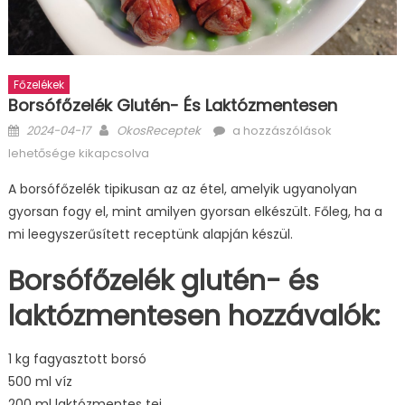
Főzelékek
Borsófőzelék Glutén- És Laktózmentesen
Posted
Author
Borsófőzelék
2024-04-17
OkosReceptek
a hozzászólások
on
glutén-
lehetősége kikapcsolva
és
A borsófőzelék tipikusan az az étel, amelyik ugyanolyan
laktózmentesen
gyorsan fogy el, mint amilyen gyorsan elkészült. Főleg, ha a
bejegyzéshez
mi leegyszerűsített receptünk alapján készül.
Borsófőzelék glutén- és
laktózmentesen hozzávalók:
1 kg fagyasztott borsó
500 ml víz
200 ml laktózmentes tej