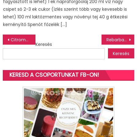
fagyasztott is lehet) 1 ek napraforgóolaj 200 ml víz nagy
csipet só 2-3 ek cukor (ízlés szerint több vagy kevesebb is
lehet) 100 ml laktózmentes vagy növényi tej 40 g étkezési
keményítő Spenót főzelék […]
Bejegyzés
Citromos linzer
Rebarbarás pite
Keresés
navigáció
Keresés
KERESD A CSOPORTUNKAT FB-ON!