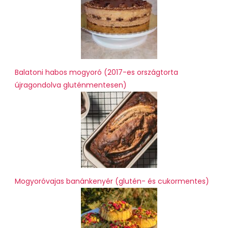
Balatoni habos mogyoró (2017-es országtorta
újragondolva gluténmentesen)
Mogyoróvajas banánkenyér (glutén- és cukormentes)