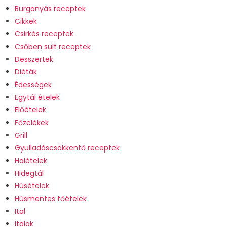
Burgonyás receptek
Cikkek
Csirkés receptek
Csőben sült receptek
Desszertek
Diéták
Édességek
Egytál ételek
Előételek
Főzelékek
Grill
Gyulladáscsökkentő receptek
Halételek
Hidegtál
Húsételek
Húsmentes főételek
Ital
Italok