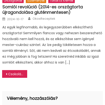
Országtorták
Sütemények
Torták És Krémek
Somlói revolúció (2014-es országtorta
újragondolása gluténmentesen)
Author
Posted
OkosReceptek
2024-10-17
on
Az egyik legfinomabb, és legegyszerűbben elkészíthető
országtorta! Semmilyen flancos vagy nehezen beszerezhető
hozzávaló nem kell hozzá, és az elkészítése sem igényel
mester-cukrász szintet. Az íze pedig tökéletesen hozza a
somlói élményt. Sőt, aki nem kedveli az étcsokoládét, annak
ez még jobban is fog tetszeni! Ha szeretnéd inkább az igazi
somlóit elkészíteni, akkor ahhoz is van […]
Bejegyzés
Csokoládé mousse tojás nélkül
navigáció
Vélemény, hozzászólás?