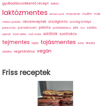
gyulladáscsökkentő recept
keksz
laktózmentes
macaron
muffin
mák
lemon curd
okosreceptek
országtorta
ország tortája
mákos piskóta
piskóta
paradicsom
saláta
pite
palacsinta
piskótatekercs
rizs
sütőtök
sütőtökös
spenót
Szafi diéta
sült csirke
tojásmentes
tejmentes
tészta
tojás
torta
vegán
vegetáriánus
uborka
Friss receptek