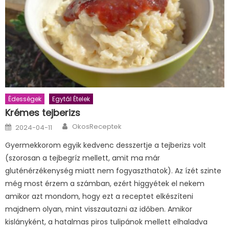
Édességek
Egytál Ételek
Krémes tejberizs
Author
Posted
OkosReceptek
2024-04-11
on
Gyermekkorom egyik kedvenc desszertje a tejberizs volt
(szorosan a tejbegríz mellett, amit ma már
gluténérzékenység miatt nem fogyaszthatok). Az ízét szinte
még most érzem a számban, ezért higgyétek el nekem
amikor azt mondom, hogy ezt a receptet elkészíteni
majdnem olyan, mint visszautazni az időben. Amikor
kislányként, a hatalmas piros tulipánok mellett elhaladva