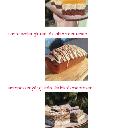
Fanta szelet glutén-és laktózmentesen
Narancskenyér glutén-és laktózmentesen