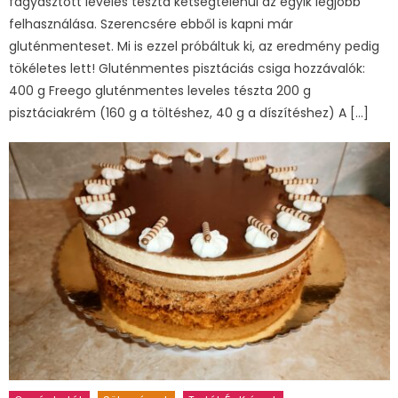
fagyasztott leveles tészta kétségtelenül az egyik legjobb
felhasználása. Szerencsére ebből is kapni már
gluténmenteset. Mi is ezzel próbáltuk ki, az eredmény pedig
tökéletes lett! Gluténmentes pisztáciás csiga hozzávalók:
400 g Freego gluténmentes leveles tészta 200 g
pisztáciakrém (160 g a töltéshez, 40 g a díszítéshez) A […]