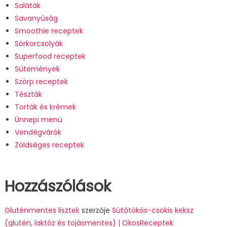
Saláták
Savanyúság
Smoothie receptek
Sörkorcsolyák
Superfood receptek
Sütemények
Szörp receptek
Tészták
Torták és krémek
Ünnepi menü
Vendégvárók
Zöldséges receptek
Hozzászólások
Gluténmentes lisztek
szerzője
Sütőtökös-csokis keksz
(glutén, laktóz és tojásmentes) | OkosReceptek