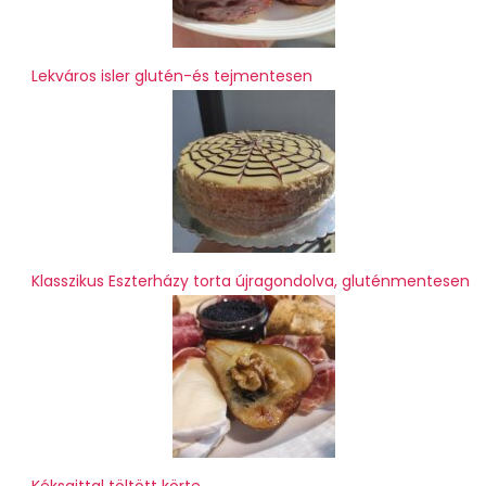
Lekváros isler glutén-és tejmentesen
Klasszikus Eszterházy torta újragondolva, gluténmentesen
Kéksajttal töltött körte