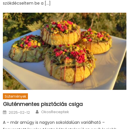
szökdécseltem be a […]
Sütemények
Gluténmentes pisztáciás csiga
Author
Posted
OkosReceptek
2025-02-12
on
A – már amúgy is nagyon sokoldalúan variálható –