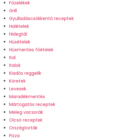
Főzelékek
Grill
Gyulladáscsökkentő receptek
Halételek
Hidegtál
Húsételek
Húsmentes főételek
Ital
Italok
Kiadós reggelik
Köretek
Levesek
Maradékmentés
Mártogatós receptek
Meleg vacsorák
Olcsó receptek
Országtorták
Pizza