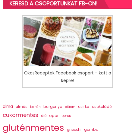
KERESD A CSOPORTUNKAT FB-ON!
OkosReceptek Facebook csoport – katt a
képre!
alma
burgonya
csirke
csokoládé
almás
banán
citrom
cukormentes
eper
dió
epres
gluténmentes
gomba
gnocchi