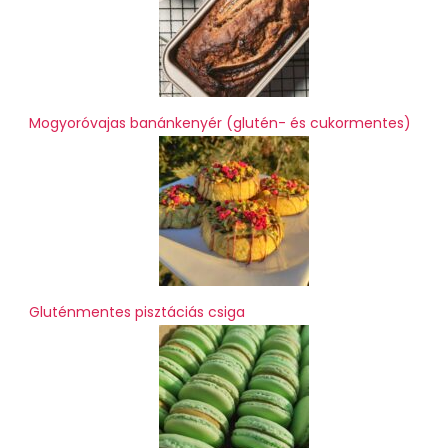
Mogyoróvajas banánkenyér (glutén- és cukormentes)
Gluténmentes pisztáciás csiga