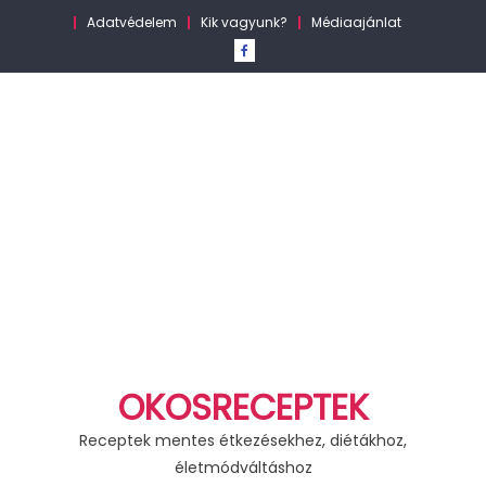
Skip
Adatvédelem
Kik vagyunk?
Médiaajánlat
to
content
OKOSRECEPTEK
Receptek mentes étkezésekhez, diétákhoz,
életmódváltáshoz