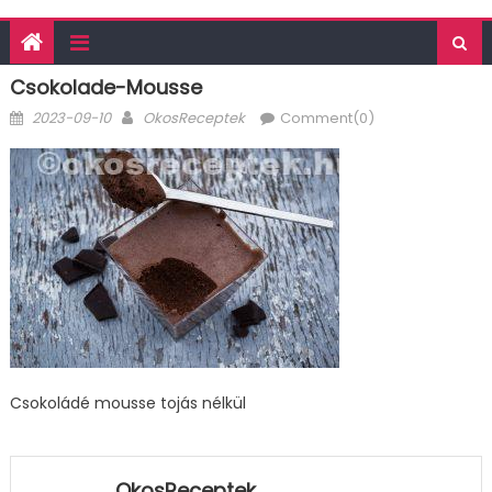
Csokolade-Mousse
Posted
Author
2023-09-10
OkosReceptek
Comment(0)
on
Csokoládé mousse tojás nélkül
OkosReceptek