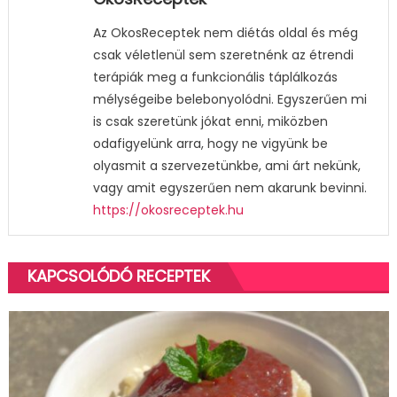
Az OkosReceptek nem diétás oldal és még
csak véletlenül sem szeretnénk az étrendi
terápiák meg a funkcionális táplálkozás
mélységeibe belebonyolódni. Egyszerűen mi
is csak szeretünk jókat enni, miközben
odafigyelünk arra, hogy ne vigyünk be
olyasmit a szervezetünkbe, ami árt nekünk,
vagy amit egyszerűen nem akarunk bevinni.
https://okosreceptek.hu
KAPCSOLÓDÓ RECEPTEK