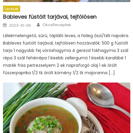
Levesek
Bableves füstölt tarjával, tejfölösen
Author
Posted
OkosReceptek
2023-10-06
on
Lélekmelengető, sűrű, tápláló leves, a hideg őszi/téli napokra.
Bableves füstölt tarjával, tejfölösen hozzávalók: 500 g füstölt
tarja 1 nagyobb fej vöröshagyma 4 gerezd fokhagyma 3 szál
répa 3 szál fehérrépa 1 kisebb zellergumó 1 kisebb karalábé 1
marék friss petrezselyem 2 ek napraforgó olaj 1 ek őrölt
fűszerpaprika 1/2 tk őrölt kömény 1/2 tk majoranna […]