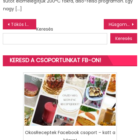
sütőt előmelegítjük 200°C fokra, alsó-felső programon. Egy
nagy […]
Bejegyzés
Tökös lepény fokhagymás tejföllel
Húsgombóc leves
Keresés
navigáció
Keresés
KERESD A CSOPORTUNKAT FB-ON!
OkosReceptek Facebook csoport – katt a