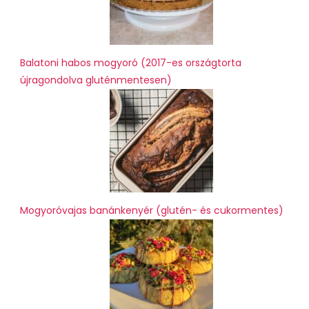
Balatoni habos mogyoró (2017-es országtorta
újragondolva gluténmentesen)
Mogyoróvajas banánkenyér (glutén- és cukormentes)