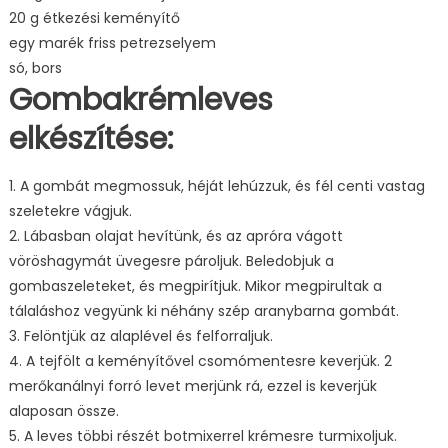
20 g étkezési keményítő
egy marék friss petrezselyem
só, bors
Gombakrémleves
elkészítése:
1. A gombát megmossuk, héját lehúzzuk, és fél centi vastag
szeletekre vágjuk.
2. Lábasban olajat hevítünk, és az apróra vágott
vöröshagymát üvegesre pároljuk. Beledobjuk a
gombaszeleteket, és megpirítjuk. Mikor megpirultak a
tálaláshoz vegyünk ki néhány szép aranybarna gombát.
3. Felöntjük az alaplével és felforraljuk.
4. A tejfölt a keményítővel csomómentesre keverjük. 2
merőkanálnyi forró levet merjünk rá, ezzel is keverjük
alaposan össze.
5. A leves többi részét botmixerrel krémesre turmixoljuk.