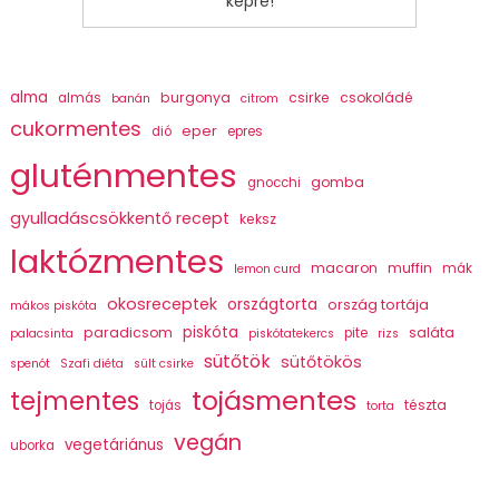
képre!
alma
burgonya
csirke
csokoládé
almás
banán
citrom
cukormentes
eper
dió
epres
gluténmentes
gomba
gnocchi
gyulladáscsökkentő recept
keksz
laktózmentes
macaron
muffin
mák
lemon curd
okosreceptek
országtorta
ország tortája
mákos piskóta
piskóta
paradicsom
saláta
pite
palacsinta
piskótatekercs
rizs
sütőtök
sütőtökös
spenót
Szafi diéta
sült csirke
tojásmentes
tejmentes
tészta
tojás
torta
vegán
vegetáriánus
uborka