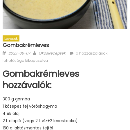
Levesek
Gombakrémleves
Posted
Author
Gombakrémleves
2023-09-07
OkosReceptek
a hozzászólások
on
bejegyzéshez
lehetősége kikapcsolva
Gombakrémleves
hozzávalók:
300 g gomba
1 közepes fej vöröshagyma
4 ek olaj
2 L alaplé (vagy 2 L víz+2 leveskocka)
150 g laktózmentes tejföl