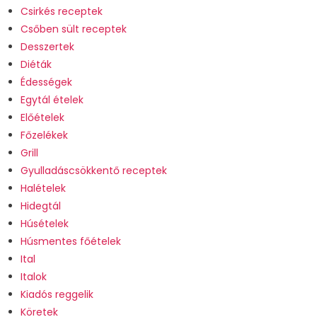
Csirkés receptek
Csőben sült receptek
Desszertek
Diéták
Édességek
Egytál ételek
Előételek
Főzelékek
Grill
Gyulladáscsökkentő receptek
Halételek
Hidegtál
Húsételek
Húsmentes főételek
Ital
Italok
Kiadós reggelik
Köretek