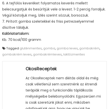
6. A tejfölös keveréket folyamatos keverés mellett
belecsurgatjuk és besűrítjük vele a levest. 1-2 percig forraljuk.
Végül kóstoljuk meg, ízlés szerint sózzuk, borsozzuk.
7. Pirított gomba szeletekkel és friss petrezselyemmel
díszítve tálaljuk.
Kalóriatartalom:
Kb. 70 kcal/100 gramm
Tagged
gluténmentes
,
gomba
,
gomba leves
,
gombakrém
,
gombakrém leves
,
gombakrémleves
,
laktózmentes
OkosReceptek
Az OkosReceptek nem diétás oldal és még
csak véletlenül sem szeretnénk az étrendi
terápiák meg a funkcionális táplálkozás
mélységeibe belebonyolódni. Egyszerűen mi
is csak szeretünk jókat enni, miközben
odafigyelünk arra, hogy ne vigyünk be