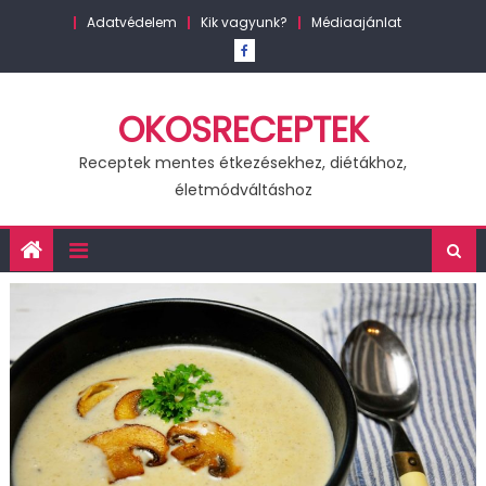
Skip
Adatvédelem
Kik vagyunk?
Médiaajánlat
to
content
OKOSRECEPTEK
Receptek mentes étkezésekhez, diétákhoz,
életmódváltáshoz