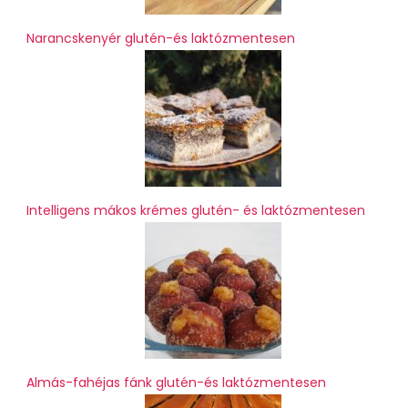
Narancskenyér glutén-és laktózmentesen
Intelligens mákos krémes glutén- és laktózmentesen
Almás-fahéjas fánk glutén-és laktózmentesen