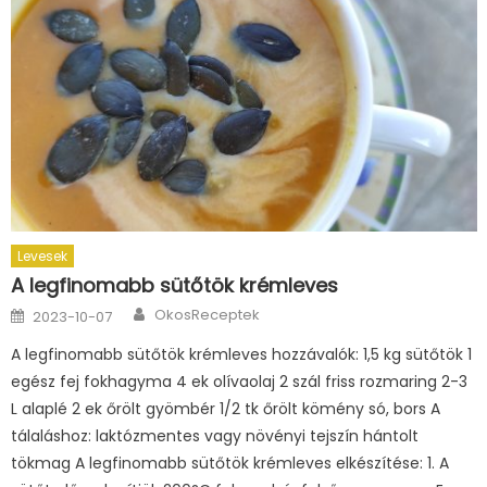
Levesek
A legfinomabb sütőtök krémleves
Author
Posted
OkosReceptek
2023-10-07
on
A legfinomabb sütőtök krémleves hozzávalók: 1,5 kg sütőtök 1
egész fej fokhagyma 4 ek olívaolaj 2 szál friss rozmaring 2-3
L alaplé 2 ek őrölt gyömbér 1/2 tk őrölt kömény só, bors A
tálaláshoz: laktózmentes vagy növényi tejszín hántolt
tökmag A legfinomabb sütőtök krémleves elkészítése: 1. A