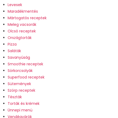
Levesek
Maradékmentés
Mártogatós receptek
Meleg vacsorák
Olcsó receptek
Országtorták
Pizza
Saláták
Savanyúság
Smoothie receptek
Sörkorcsolyák
Superfood receptek
Sütemények
Szörp receptek
Tészták
Torták és krémek
Ünnepi menü
Vendégvárók