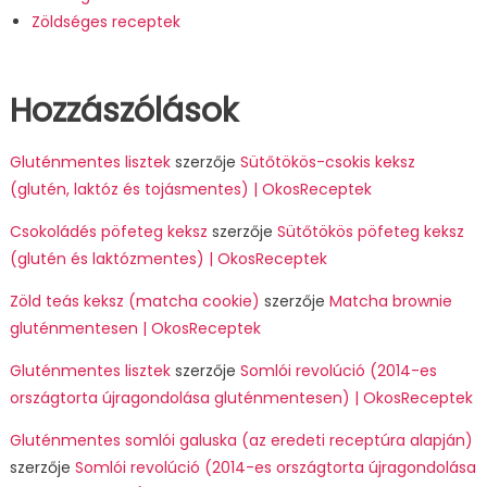
Zöldséges receptek
Hozzászólások
Gluténmentes lisztek
szerzője
Sütőtökös-csokis keksz
(glutén, laktóz és tojásmentes) | OkosReceptek
Csokoládés pöfeteg keksz
szerzője
Sütőtökös pöfeteg keksz
(glutén és laktózmentes) | OkosReceptek
Zöld teás keksz (matcha cookie)
szerzője
Matcha brownie
gluténmentesen | OkosReceptek
Gluténmentes lisztek
szerzője
Somlói revolúció (2014-es
országtorta újragondolása gluténmentesen) | OkosReceptek
Gluténmentes somlói galuska (az eredeti receptúra alapján)
szerzője
Somlói revolúció (2014-es országtorta újragondolása