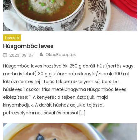
Levesek
Húsgombóc leves
Author
Posted
OkosReceptek
2023-09-07
on
Húsgombóc leves hozzávalók: 250 g darált hús (sertés vagy
marha is lehet) 30 g gluténmentes kenyér/zsemle 100 ml
laktózmentes tej 1 tojás 1 tk petrezselyem só, bors 1,5 L
húsleves 1 csokor friss metélőhagyma Húsgombóc leves
elkészítése: 1. A kenyeret a tejben áztatjuk, majd
kinyomkodjuk. A darált húshoz adjuk a tojással,
petrezselyemmel, sóval és borssal […]