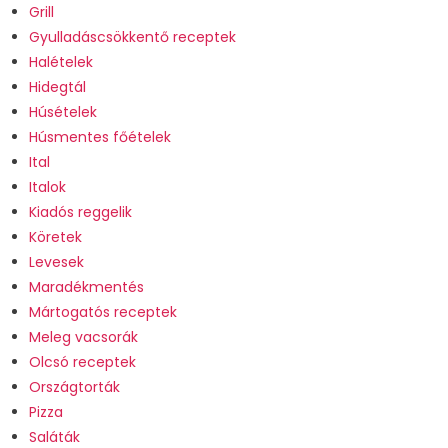
Grill
Gyulladáscsökkentő receptek
Halételek
Hidegtál
Húsételek
Húsmentes főételek
Ital
Italok
Kiadós reggelik
Köretek
Levesek
Maradékmentés
Mártogatós receptek
Meleg vacsorák
Olcsó receptek
Országtorták
Pizza
Saláták