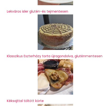
Lekváros isler glutén-és tejmentesen
Klasszikus Eszterházy torta újragondolva, gluténmentesen
Kéksajttal töltött körte