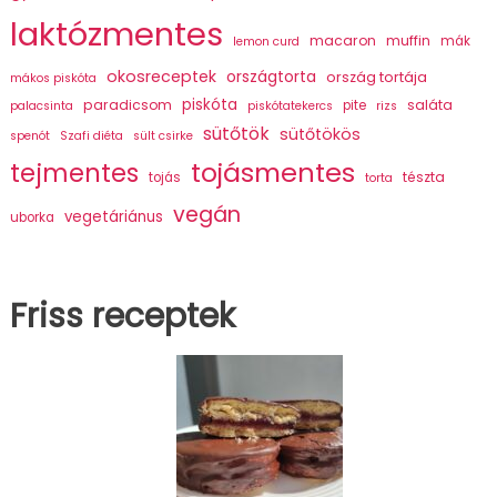
laktózmentes
macaron
muffin
mák
lemon curd
okosreceptek
országtorta
ország tortája
mákos piskóta
piskóta
paradicsom
saláta
pite
palacsinta
piskótatekercs
rizs
sütőtök
sütőtökös
spenót
Szafi diéta
sült csirke
tojásmentes
tejmentes
tészta
tojás
torta
vegán
vegetáriánus
uborka
Friss receptek