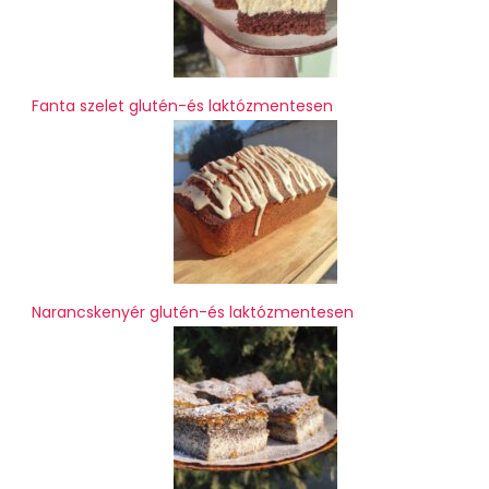
Fanta szelet glutén-és laktózmentesen
Narancskenyér glutén-és laktózmentesen