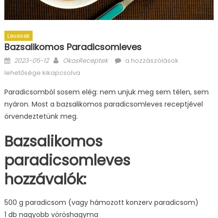
Levesek
Bazsalikomos Paradicsomleves
Posted
Author
Bazsalikomos
2023-05-12
OkosReceptek
a hozzászólások
on
paradicsomleves
lehetősége kikapcsolva
bejegyzéshez
Paradicsomból sosem elég: nem unjuk meg sem télen, sem
nyáron. Most a bazsalikomos paradicsomleves receptjével
örvendeztetünk meg.
Bazsalikomos
paradicsomleves
hozzávalók:
500 g paradicsom (vagy hámozott konzerv paradicsom)
1 db nagyobb vöröshagyma