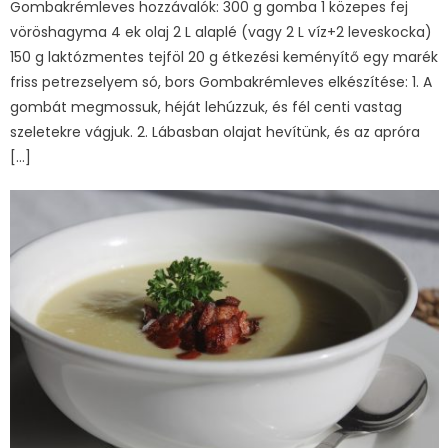
Gombakrémleves hozzávalók: 300 g gomba 1 közepes fej
vöröshagyma 4 ek olaj 2 L alaplé (vagy 2 L víz+2 leveskocka)
150 g laktózmentes tejföl 20 g étkezési keményítő egy marék
friss petrezselyem só, bors Gombakrémleves elkészítése: 1. A
gombát megmossuk, héját lehúzzuk, és fél centi vastag
szeletekre vágjuk. 2. Lábasban olajat hevítünk, és az apróra
[…]