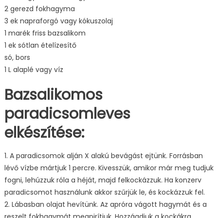
2 gerezd fokhagyma
3 ek napraforgó vagy kókuszolaj
1 marék friss bazsalikom
1 ek sótlan ételízesítő
só, bors
1 L alaplé vagy víz
Bazsalikomos
paradicsomleves
elkészítése:
1. A paradicsomok alján X alakú bevágást ejtünk. Forrásban
lévő vízbe mártjuk 1 percre. Kivesszük, amikor már meg tudjuk
fogni, lehúzzuk róla a héját, majd felkockázzuk. Ha konzerv
paradicsomot használunk akkor szűrjük le, és kockázzuk fel.
2. Lábasban olajat hevítünk. Az apróra vágott hagymát és a
reszelt fokhagymát megpirítjuk. Hozzáadjuk a kockákra