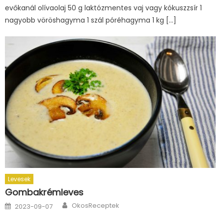
evőkanál olívaolaj 50 g laktózmentes vaj vagy kókuszzsír 1
nagyobb vöröshagyma 1 szál póréhagyma 1 kg […]
Levesek
Gombakrémleves
Author
Posted
OkosReceptek
2023-09-07
on