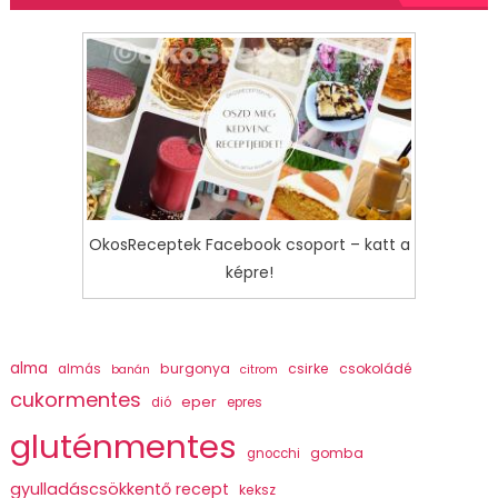
OkosReceptek Facebook csoport – katt a
képre!
alma
burgonya
csirke
csokoládé
almás
banán
citrom
cukormentes
eper
dió
epres
gluténmentes
gomba
gnocchi
gyulladáscsökkentő recept
keksz