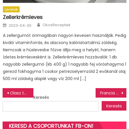
Levesek
Zellerkrémleves
Author
Posted
OkosReceptek
2023-04-30
on
A zellergumót önmagában nagyon kevesen használják. Pedig
kiváló vitaminforrás, és alacsony kalóriatartalmú zöldség.
Nemcsak a húslevesbe főzve állja meg a helyét, hanem
ízletes krémlevesként is. Zellerkrémleves hozzávalók: 1 db
nagyobb zellergumó (kb 400 g) 1 nagyobb fej vöröshagyma 1
gerezd fokhagyma 1 csokor petrezselyemzöld 2 evőkanál olaj
500 ml zöldség alaplé vagy víz 200 ml […]
Bejegyzés
Olasz tésztasaláta
Francia hagymaleves
Keresés
navigáció
Keresés
KERESD A CSOPORTUNKAT FB-ON!