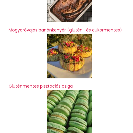
Mogyoróvajas banánkenyér (glutén- és cukormentes)
Gluténmentes pisztáciás csiga