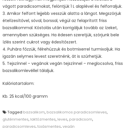
vágott paradicsomokat, felöntjük 1 L alaplével és felforraljuk.
3. Amikor felforrt lejjebb vesszük alatta a lángot. Megszórjuk
ételízesítővel, sóval, borssal, végül az felaprított friss
bazsalikommal. Kóstolás után korrigáljuk tovább az ízeket,
amennyiben szükséges. Ha édesen szeretjük, szórjunk bele
ízlés szerint cukrot vagy édesítőszert.
4. Puhára főzzük, félrehúzzuk és botmixerrel turmixoljuk. Ha
igazán selymes levest szeretnénk, át is szűrhetjük.
5. Tejszínnel – vegánok vegán tejszínnel – meglocsolva, friss
bazsalikomlevéllel tálaljuk.
Kalóriatartalom:
Kb. 25 kcal/100 gramm
Tagged
bazsalikom
,
bazsalikomos paradicsomleves
,
gluténmentes
,
laktózmentes
,
leves
,
paradicsom
,
paradicsomleves
,
tojásmentes
,
vegán