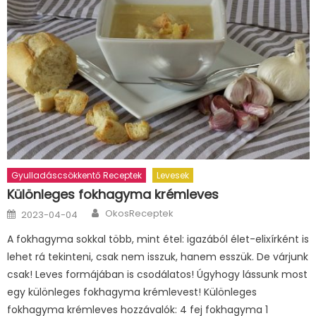
Gyulladáscsökkentő Receptek
Levesek
Különleges fokhagyma krémleves
Author
Posted
OkosReceptek
2023-04-04
on
A fokhagyma sokkal több, mint étel: igazából élet-elixírként is
lehet rá tekinteni, csak nem isszuk, hanem esszük. De várjunk
csak! Leves formájában is csodálatos! Úgyhogy lássunk most
egy különleges fokhagyma krémlevest! Különleges
fokhagyma krémleves hozzávalók: 4 fej fokhagyma 1