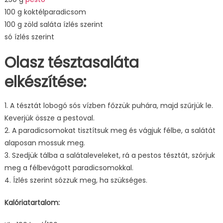
100 g koktélparadicsom
100 g zöld saláta ízlés szerint
só ízlés szerint
Olasz tésztasaláta
elkészítése:
1. A tésztát lobogó sós vízben főzzük puhára, majd szűrjük le.
Keverjük össze a pestoval.
2. A paradicsomokat tisztítsuk meg és vágjuk félbe, a salátát
alaposan mossuk meg.
3. Szedjük tálba a salátaleveleket, rá a pestos tésztát, szórjuk
meg a félbevágott paradicsomokkal.
4. Ízlés szerint sózzuk meg, ha szükséges.
Kalóriatartalom: