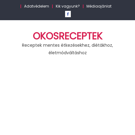
Skip
Adatvédelem
Kik vagyunk?
Médiaajánlat
to
content
OKOSRECEPTEK
Receptek mentes étkezésekhez, diétákhoz,
életmódváltáshoz