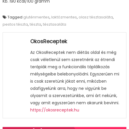
Kb. 190 kcal/100 gramm
Tagged
gluténmentes
,
laktózmentes
,
olasz tésztasaláta
,
pestos tészta
,
tészta
,
tésztasaláta
OkosReceptek
Az OkosReceptek nem diétás oldal és még
csak véletlenül sem szeretnénk az étrendi
terápiák meg a funkcionális táplálkozás
mélységeibe belebonyolódni. Egyszerűen mi
is csak szeretünk jókat enni, miközben
odafigyelünk arra, hogy ne vigyünk be
olyasmit a szervezetünkbe, ami árt nekünk,
vagy amit egyszerűen nem akarunk bevinni.
https://okosreceptek.hu