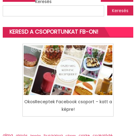
Keresés
navigáció
Keresés
KERESD A CSOPORTUNKAT FB-ON!
OkosReceptek Facebook csoport – katt a
képre!
alma
burgonya
csirke
csokoládé
almás
banán
citrom