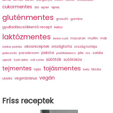
cukormentes
eper
dió
epres
gluténmentes
gomba
gnocchi
gyulladáscsökkentő recept
keksz
laktózmentes
macaron
muffin
mák
lemon curd
okosreceptek
országtorta
ország tortája
mákos piskóta
piskóta
paradicsom
saláta
pite
palacsinta
piskótatekercs
rizs
sütőtök
sütőtökös
spenót
Szafi diéta
sült csirke
tojásmentes
tejmentes
tészta
tojás
torta
vegán
vegetáriánus
uborka
Friss receptek