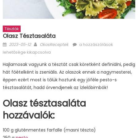
Tészták
Olasz Tésztasaláta
Posted
Author
Olasz
2023-05-12
OkosReceptek
a hozzászólások
on
tésztasaláta
lehetősége kikapcsolva
bejegyzéshez
Hajlamosak vagyunk a tésztát csak köretként definiálni, pedig
hát főételként is zseniális. Az olaszok ennek a nagymesterei,
éppen ezért most is tőlük hoztunk egy jóféle pesto-s
tésztasalátát, hadd örvendjenek az ízlelőbimbók!
Olasz tésztasaláta
hozzávalók:
100 g gluténmentes farfalle (masni tészta)
250 g
pesto