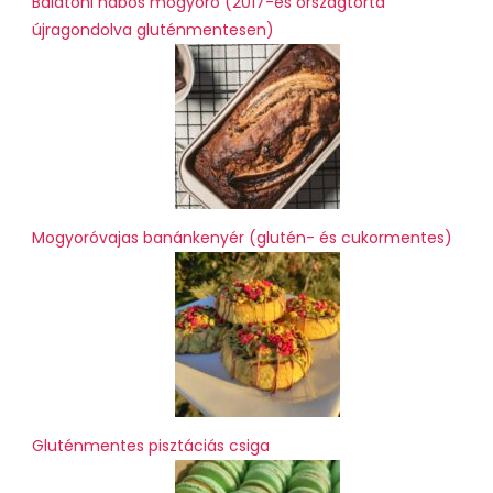
Balatoni habos mogyoró (2017-es országtorta
újragondolva gluténmentesen)
Mogyoróvajas banánkenyér (glutén- és cukormentes)
Gluténmentes pisztáciás csiga