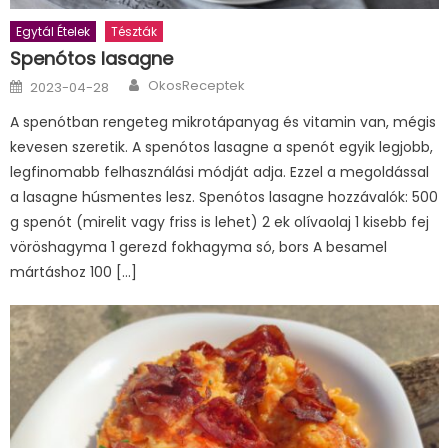
Egytál Ételek
Tészták
Spenótos lasagne
Author
Posted
OkosReceptek
2023-04-28
on
A spenótban rengeteg mikrotápanyag és vitamin van, mégis
kevesen szeretik. A spenótos lasagne a spenót egyik legjobb,
legfinomabb felhasználási módját adja. Ezzel a megoldással
a lasagne húsmentes lesz. Spenótos lasagne hozzávalók: 500
g spenót (mirelit vagy friss is lehet) 2 ek olívaolaj 1 kisebb fej
vöröshagyma 1 gerezd fokhagyma só, bors A besamel
mártáshoz 100 […]