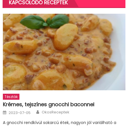
KAPCSOLÓDÓ RECEPTEK
Tészták
Krémes, tejszínes gnocchi baconnel
Author
Posted
OkosReceptek
2023-07-05
on
A gnocchi rendkívül sokarcú étek, nagyon jól variálható a