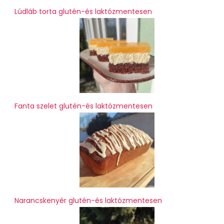
Lúdláb torta glutén-és laktózmentesen
Fanta szelet glutén-és laktózmentesen
Narancskenyér glutén-és laktózmentesen