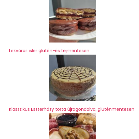
Lekváros isler glutén-és tejmentesen
Klasszikus Eszterházy torta újragondolva, gluténmentesen