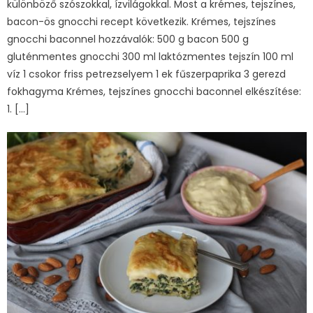
különböző szószokkal, ízvilágokkal. Most a krémes, tejszínes,
bacon-ös gnocchi recept következik. Krémes, tejszínes
gnocchi baconnel hozzávalók: 500 g bacon 500 g
gluténmentes gnocchi 300 ml laktózmentes tejszín 100 ml
víz 1 csokor friss petrezselyem 1 ek fűszerpaprika 3 gerezd
fokhagyma Krémes, tejszínes gnocchi baconnel elkészítése:
1. […]