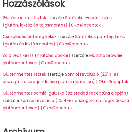
Hozzászólások
Gluténmentes lisztek
szerzője
Sütőtökös-csokis keksz
(glutén, laktóz és tojásmentes) | OkosReceptek
Csokoládés pöfeteg keksz
szerzője
Sütőtökös pöfeteg keksz
(glutén és laktózmentes) | OkosReceptek
Zöld teás keksz (matcha cookie)
szerzője
Matcha brownie
gluténmentesen | OkosReceptek
Gluténmentes lisztek
szerzője
Somlói revolúció (2014-es
országtorta újragondolása gluténmentesen) | OkosReceptek
Gluténmentes somlói galuska (az eredeti receptúra alapján)
szerzője
Somlói revolúció (2014-es országtorta újragondolása
gluténmentesen) | OkosReceptek