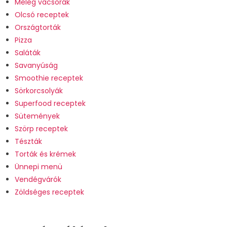
Meleg vacsorák
Olcsó receptek
Országtorták
Pizza
Saláták
Savanyúság
Smoothie receptek
Sörkorcsolyák
Superfood receptek
Sütemények
Szörp receptek
Tészták
Torták és krémek
Ünnepi menü
Vendégvárók
Zöldséges receptek