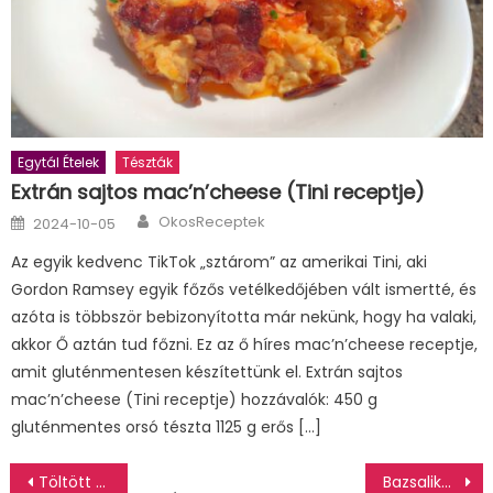
Egytál Ételek
Tészták
Extrán sajtos mac’n’cheese (Tini receptje)
Author
Posted
OkosReceptek
2024-10-05
on
Az egyik kedvenc TikTok „sztárom” az amerikai Tini, aki
Gordon Ramsey egyik főzős vetélkedőjében vált ismertté, és
azóta is többször bebizonyította már nekünk, hogy ha valaki,
akkor Ő aztán tud főzni. Ez az ő híres mac’n’cheese receptje,
amit gluténmentesen készítettünk el. Extrán sajtos
mac’n’cheese (Tini receptje) hozzávalók: 450 g
gluténmentes orsó tészta 1125 g erős […]
Bejegyzés
Töltött paprika
Bazsalikomos paradicsomleves