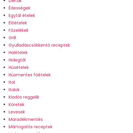
Diéták
Édességek
Egytál ételek
Előételek
Főzelékek
Grill
Gyulladáscsökkentő receptek
Halételek
Hidegtál
Húsételek
Húsmentes főételek
Ital
Italok
Kiadós reggelik
Köretek
Levesek
Maradékmentés
Mártogatós receptek