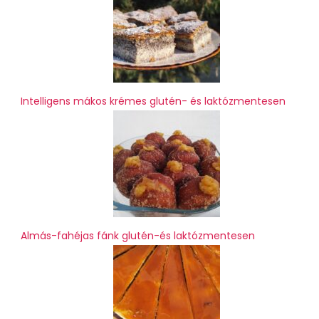
Intelligens mákos krémes glutén- és laktózmentesen
Almás-fahéjas fánk glutén-és laktózmentesen