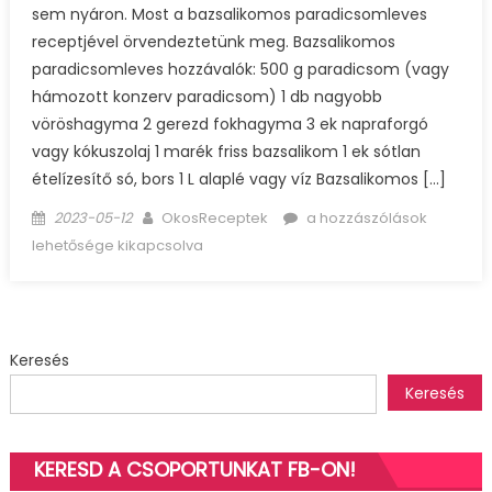
sem nyáron. Most a bazsalikomos paradicsomleves
receptjével örvendeztetünk meg. Bazsalikomos
paradicsomleves hozzávalók: 500 g paradicsom (vagy
hámozott konzerv paradicsom) 1 db nagyobb
vöröshagyma 2 gerezd fokhagyma 3 ek napraforgó
vagy kókuszolaj 1 marék friss bazsalikom 1 ek sótlan
ételízesítő só, bors 1 L alaplé vagy víz Bazsalikomos […]
Posted
Author
Bazsalikomos
2023-05-12
OkosReceptek
a hozzászólások
on
paradicsomleves
lehetősége kikapcsolva
bejegyzéshez
Keresés
Keresés
KERESD A CSOPORTUNKAT FB-ON!