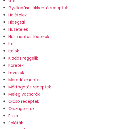
Grill
Gyulladáscsökkentő receptek
Halételek
Hidegtál
Húsételek
Húsmentes főételek
Ital
Italok
Kiadós reggelik
Köretek
Levesek
Maradékmentés
Mártogatós receptek
Meleg vacsorák
Olcsó receptek
Országtorták
Pizza
Saláták