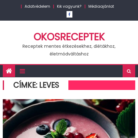
Skip
Adatvédelem
Kik vagyunk?
Médiaajánlat
to
content
OKOSRECEPTEK
Receptek mentes étkezésekhez, diétákhoz,
életmódváltáshoz
CÍMKE:
LEVES