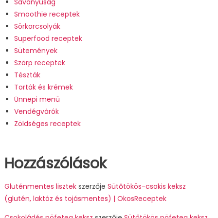
Savanyúság
Smoothie receptek
Sörkorcsolyák
Superfood receptek
Sütemények
Szörp receptek
Tészták
Torták és krémek
Ünnepi menü
Vendégvárók
Zöldséges receptek
Hozzászólások
Gluténmentes lisztek
szerzője
Sütőtökös-csokis keksz
(glutén, laktóz és tojásmentes) | OkosReceptek
Csokoládés pöfeteg keksz
szerzője
Sütőtökös pöfeteg keksz