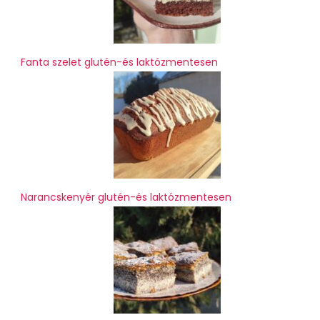
Fanta szelet glutén-és laktózmentesen
Narancskenyér glutén-és laktózmentesen