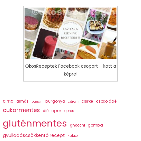
OkosReceptek Facebook csoport – katt a
képre!
alma
burgonya
csirke
csokoládé
almás
banán
citrom
cukormentes
eper
dió
epres
gluténmentes
gomba
gnocchi
gyulladáscsökkentő recept
keksz