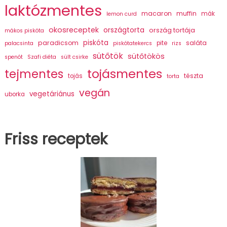
laktózmentes
macaron
muffin
mák
lemon curd
okosreceptek
országtorta
ország tortája
mákos piskóta
piskóta
paradicsom
saláta
pite
palacsinta
piskótatekercs
rizs
sütőtök
sütőtökös
spenót
Szafi diéta
sült csirke
tojásmentes
tejmentes
tészta
tojás
torta
vegán
vegetáriánus
uborka
Friss receptek