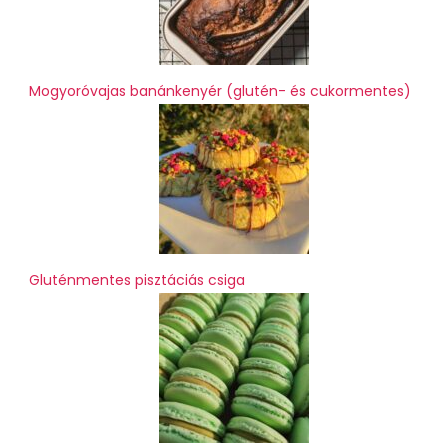
Mogyoróvajas banánkenyér (glutén- és cukormentes)
Gluténmentes pisztáciás csiga