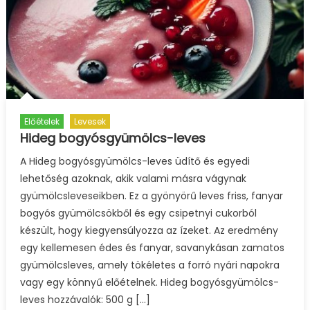
Előételek
Levesek
Hideg bogyósgyümölcs-leves
A Hideg bogyósgyümölcs-leves üdítő és egyedi
lehetőség azoknak, akik valami másra vágynak
gyümölcsleveseikben. Ez a gyönyörű leves friss, fanyar
bogyós gyümölcsökből és egy csipetnyi cukorból
készült, hogy kiegyensúlyozza az ízeket. Az eredmény
egy kellemesen édes és fanyar, savanykásan zamatos
gyümölcsleves, amely tökéletes a forró nyári napokra
vagy egy könnyű előételnek. Hideg bogyósgyümölcs-
leves hozzávalók: 500 g […]