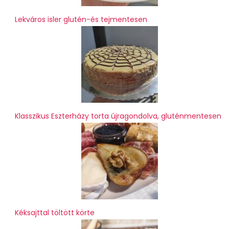
Lekváros isler glutén-és tejmentesen
Klasszikus Eszterházy torta újragondolva, gluténmentesen
Kéksajttal töltött körte