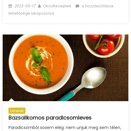
Posted
Author
Hideg
2023-05-17
OkosReceptek
a hozzászólások
on
bogyósgyümölcs-
lehetősége kikapcsolva
leves
bejegyzéshez
Levesek
Bazsalikomos paradicsomleves
Paradicsomból sosem elég: nem unjuk meg sem télen,