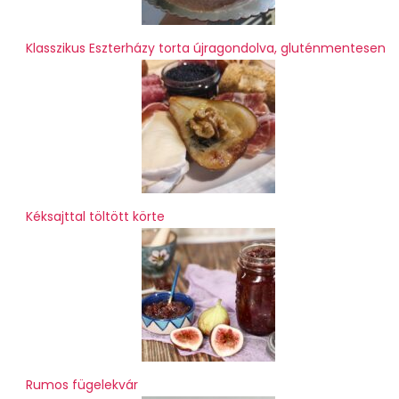
Klasszikus Eszterházy torta újragondolva, gluténmentesen
Kéksajttal töltött körte
Rumos fügelekvár