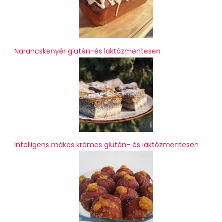
Narancskenyér glutén-és laktózmentesen
Intelligens mákos krémes glutén- és laktózmentesen