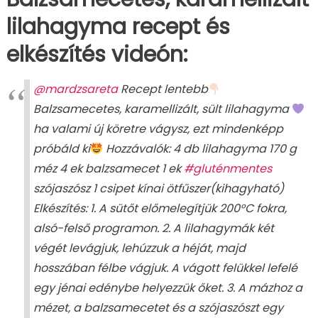
lilahagyma recept és
elkészítés videón:
@mardzsareta
Recept lentebb
Balzsamecetes, karamellizált, sült lilahagyma
ha valami új köretre vágysz, ezt mindenképp
próbáld ki
Hozzávalók: 4 db lilahagyma 170 g
méz 4 ek balzsamecet 1 ek
#gluténmentes
szójaszósz 1 csipet kínai ötfűszer(kihagyható)
Elkészítés: 1. A sütőt előmelegítjük 200°C fokra,
alsó-felső programon. 2. A lilahagymák két
végét levágjuk, lehúzzuk a héját, majd
hosszában félbe vágjuk. A vágott felükkel lefelé
egy jénai edénybe helyezzük őket. 3. A mázhoz a
mézet, a balzsamecetet és a szójaszószt egy