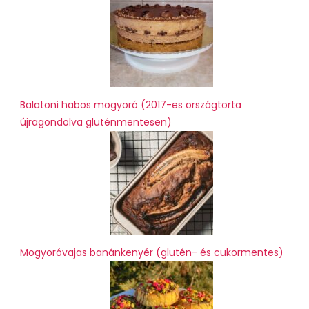
Balatoni habos mogyoró (2017-es országtorta
újragondolva gluténmentesen)
Mogyoróvajas banánkenyér (glutén- és cukormentes)