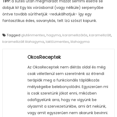
TIPP:
a sütés után megmaradt mázat semmi esetre se
dobjuk ki! Egy kis vörösborral (vagy nélküle) serpenyőbe
öntve tovább sűríthetjük -redukálhatjuk- így egy
fantasztikus édes, savanykás, telt ízű szószt kapunk.
Tagged
gluténmentes
,
hagyma
,
karamellizálás
,
karamellizált
,
karamellizált lilahagyma
,
laktózmentes
,
lilahagyma
OkosReceptek
Az OkosReceptek nem diétás oldal és még
csak véletlenül sem szeretnénk az étrendi
terápiák meg a funkcionális táplálkozás
mélységeibe belebonyolódni. Egyszerűen mi
is csak szeretünk jókat enni, miközben
odafigyelünk arra, hogy ne vigyünk be
olyasmit a szervezetünkbe, ami árt nekünk,
vagy amit egyszerűen nem akarunk bevinni.