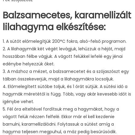
Balzsamecetes, karamellizált
lilahagyma elkészítése:
1. A sütőt előmelegítjük 200°C fokra, alsó-felső programon.
2. A lilahagymák két végét levágjuk, lehúzzuk a héját, majd
hosszában félbe vágjuk. A vágott felükkel lefelé egy jénai
edénybe helyezzük őket.
3. A mázhoz a mézet, a balzsamecetet és a szójaszószt egy
tálban összekeverjük, majd a lilahagymákra locsoljuk.
4. Előmelegített sütőbe toljuk, és 1 órát sütjük. A sütési idő a
hagymák méretétől is függ. Több, vagy akár kevesebb időt is
igénybe vehet.
5. Fél óra elteltével fordítsuk meg a hagymákat, hogy a
vágott felük nézzen felfelé. Ekkor már el kell kezdenie
barnulni, karamellizálódni. Folytassuk a sütést amíg a
hagyma teljesen megpuhul, a máz pedig besűrűsödik.