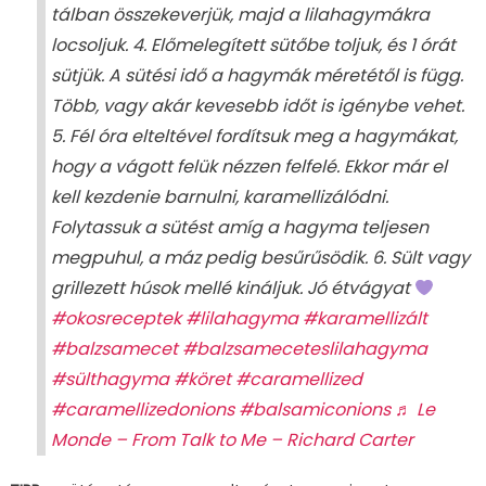
tálban összekeverjük, majd a lilahagymákra
locsoljuk. 4. Előmelegített sütőbe toljuk, és 1 órát
sütjük. A sütési idő a hagymák méretétől is függ.
Több, vagy akár kevesebb időt is igénybe vehet.
5. Fél óra elteltével fordítsuk meg a hagymákat,
hogy a vágott felük nézzen felfelé. Ekkor már el
kell kezdenie barnulni, karamellizálódni.
Folytassuk a sütést amíg a hagyma teljesen
megpuhul, a máz pedig besűrűsödik. 6. Sült vagy
grillezett húsok mellé kináljuk. Jó étvágyat
#okosreceptek
#lilahagyma
#karamellizált
#balzsamecet
#balzsameceteslilahagyma
#sülthagyma
#köret
#caramellized
#caramellizedonions
#balsamiconions
♬ Le
Monde – From Talk to Me – Richard Carter