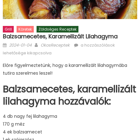
Grill
Köretek
Zöldséges Receptek
Balzsamecetes, Karamellizált Lilahagyma
Posted
Author
Balzsamecetes,
2024-01-04
OkosReceptek
a hozzászólások
on
karamellizált
lehetősége kikapcsolva
lilahagyma
Előre figyelmeztetünk, hogy a karamellizált lilahagymába
bejegyzéshez
tutira szerelmes leszel!
Balzsamecetes, karamellizált
lilahagyma hozzávalók:
4 db nagy fej lilahagyma
170 g méz
4 ek balzsamecet
1 ek szójaszósz