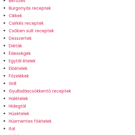
Befőzés
Burgonyás receptek
Cikkek
Csirkés receptek
Csőben sült receptek
Desszertek
Diéták
Édességek
Egytál ételek
Előételek
Főzelékek
Grill
Gyulladáscsökkentő receptek
Halételek
Hidegtál
Húsételek
Húsmentes főételek
Ital