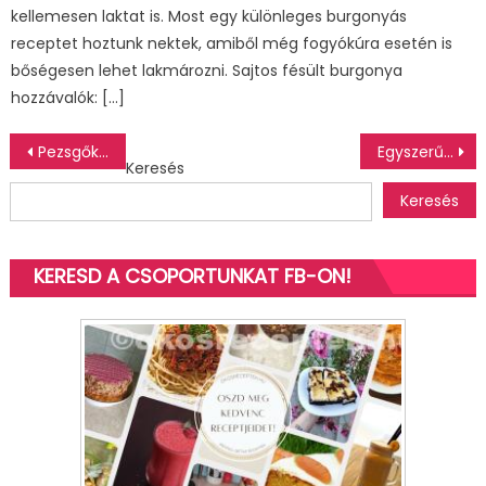
kellemesen laktat is. Most egy különleges burgonyás
receptet hoztunk nektek, amiből még fogyókúra esetén is
bőségesen lehet lakmározni. Sajtos fésült burgonya
hozzávalók: […]
Bejegyzés
Pezsgőkrémes macaron
Egyszerű sajtos roló (glutén és laktózmentesen)
Keresés
navigáció
Keresés
KERESD A CSOPORTUNKAT FB-ON!