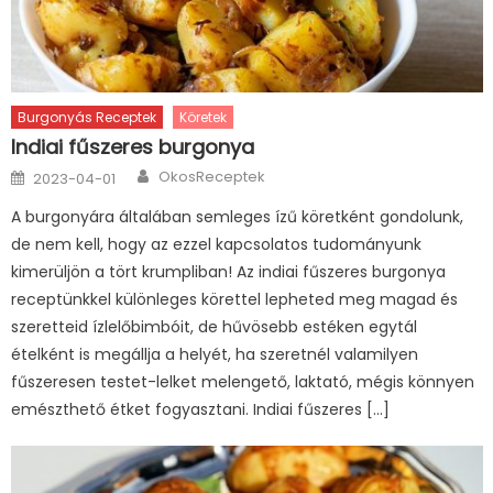
Burgonyás Receptek
Köretek
Indiai fűszeres burgonya
Author
Posted
OkosReceptek
2023-04-01
on
A burgonyára általában semleges ízű köretként gondolunk,
de nem kell, hogy az ezzel kapcsolatos tudományunk
kimerüljön a tört krumpliban! Az indiai fűszeres burgonya
receptünkkel különleges körettel lepheted meg magad és
szeretteid ízlelőbimbóit, de hűvösebb estéken egytál
ételként is megállja a helyét, ha szeretnél valamilyen
fűszeresen testet-lelket melengető, laktató, mégis könnyen
emészthető étket fogyasztani. Indiai fűszeres […]