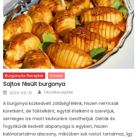
Burgonyás Receptek
Köretek
Sajtos fésült burgonya
Author
Posted
OkosReceptek
2023-03-31
on
A burgonya közkedvelt zöldségfélénk, hiszen nemcsak
köretként, de főételként, egytál ételként is szeretjük,
semleges íze miatt kedvünkre ízesíthetjük. Diéták és
fogyókúrák kedvelt alapanyaga is egyben, hiszen
kalóriatartalma alacsony, miközben sok rostot tartalmaz, így