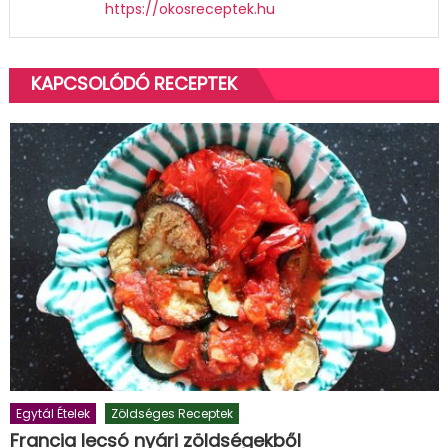
https://okosreceptek.hu
KAPCSOLÓDÓ RECEPTEK
Egytál Ételek
Zöldséges Receptek
Francia lecsó nyári zöldségekből