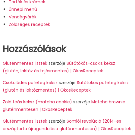
Torták és krémek
Ünnepi menü
Vendégvárók
Zöldséges receptek
Hozzászólások
Gluténmentes lisztek
szerzője
Sütőtökös-csokis keksz
(glutén, laktóz és tojásmentes) | OkosReceptek
Csokoládés pöfeteg keksz
szerzője
Sütőtökös pöfeteg keksz
(glutén és laktózmentes) | OkosReceptek
Zöld teás keksz (matcha cookie)
szerzője
Matcha brownie
gluténmentesen | OkosReceptek
Gluténmentes lisztek
szerzője
Somlói revolúció (2014-es
országtorta újragondolása gluténmentesen) | OkosReceptek