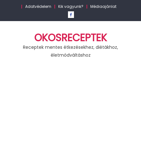
Skip
Adatvédelem
Kik vagyunk?
Médiaajánlat
to
content
OKOSRECEPTEK
Receptek mentes étkezésekhez, diétákhoz,
életmódváltáshoz