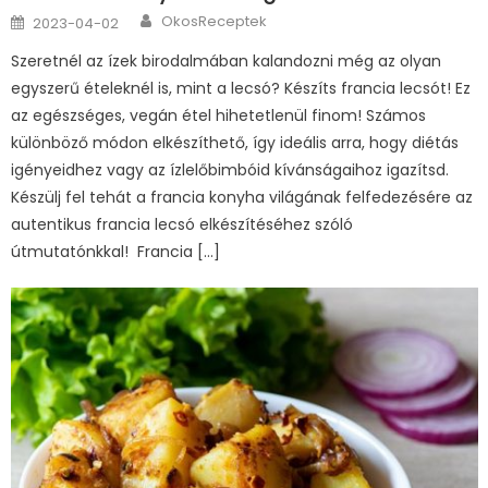
Author
Posted
OkosReceptek
2023-04-02
on
Szeretnél az ízek birodalmában kalandozni még az olyan
egyszerű ételeknél is, mint a lecsó? Készíts francia lecsót! Ez
az egészséges, vegán étel hihetetlenül finom! Számos
különböző módon elkészíthető, így ideális arra, hogy diétás
igényeidhez vagy az ízlelőbimbóid kívánságaihoz igazítsd.
Készülj fel tehát a francia konyha világának felfedezésére az
autentikus francia lecsó elkészítéséhez szóló
útmutatónkkal! Francia […]