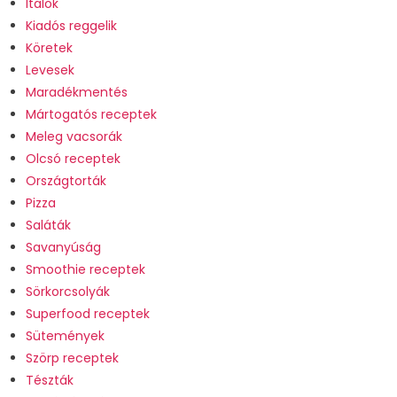
Italok
Kiadós reggelik
Köretek
Levesek
Maradékmentés
Mártogatós receptek
Meleg vacsorák
Olcsó receptek
Országtorták
Pizza
Saláták
Savanyúság
Smoothie receptek
Sörkorcsolyák
Superfood receptek
Sütemények
Szörp receptek
Tészták