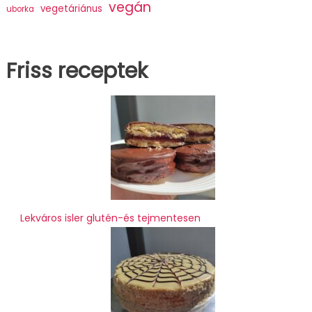
vegán
vegetáriánus
uborka
Friss receptek
Lekváros isler glutén-és tejmentesen