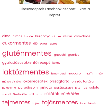
OkosReceptek Facebook csoport – katt a
képre!
alma
burgonya
csirke
csokoládé
almás
banán
citrom
cukormentes
eper
dió
epres
gluténmentes
gomba
gnocchi
gyulladáscsökkentő recept
keksz
laktózmentes
macaron
muffin
mák
lemon curd
okosreceptek
országtorta
ország tortája
mákos piskóta
piskóta
paradicsom
saláta
pite
palacsinta
piskótatekercs
rizs
sütőtök
sütőtökös
spenót
Szafi diéta
sült csirke
tojásmentes
tejmentes
tészta
tojás
torta