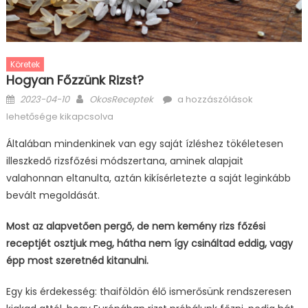
Köretek
Hogyan Főzzünk Rizst?
Posted
Author
Hogyan
2023-04-10
OkosReceptek
a hozzászólások
on
főzzünk
lehetősége kikapcsolva
rizst?
Általában mindenkinek van egy saját ízléshez tökéletesen
bejegyzéshez
illeszkedő rizsfőzési módszertana, aminek alapjait
valahonnan eltanulta, aztán kikísérletezte a saját leginkább
bevált megoldását.
Most az alapvetően pergő, de nem kemény rizs főzési
receptjét osztjuk meg, hátha nem így csináltad eddig, vagy
épp most szeretnéd kitanulni.
Egy kis érdekesség: thaiföldön élő ismerősünk rendszeresen