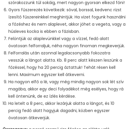
szórakozzunk túl sokáig, mert nagyon gyorsan elkezd főni!
Gyors fűszerezés következik: sóval, borssal, kedvenc rizst
ízesítő fűszereinkkel meghintjük. Ha vizet fogunk használni
a főzéshez és nem alaplevet, akkor jöhet a vegeta, vagy a
húsleves kocka is ebben a fázisban.
Felöntjük az alaplevünkkel vagy a vízzel, fedő alatt
óvatosan felforraljuk, néha nagyon finoman megkeverjük.
Felforralás után azonnal legalacsonyabb fokozatra
vesszük a lángot alatta. Kb. 8 perc alatt készen leszünk a
főzéssel, hogy ha 20 percig áztattuk! Tehát résen kell
lenni. Maximum egyszer kell átkeverni.
Ha nagyon elfő a lé, vagy még mindig nagyon sok lét szív
magába, akkor egy deci folyadékot még esélyes, hogy rá
kell öntenünk, de ez ízlés kérdése.
Ha letelt a 8 perc, akkor lezárjuk alatta a lángot, és 10
percig fedő alatt hagyjuk dagadni, közben egyszer
óvatosan átkeverjük.