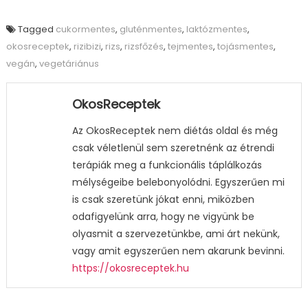
Tagged
cukormentes
,
gluténmentes
,
laktózmentes
,
okosreceptek
,
rizibizi
,
rizs
,
rizsfőzés
,
tejmentes
,
tojásmentes
,
vegán
,
vegetáriánus
OkosReceptek
Az OkosReceptek nem diétás oldal és még
csak véletlenül sem szeretnénk az étrendi
terápiák meg a funkcionális táplálkozás
mélységeibe belebonyolódni. Egyszerűen mi
is csak szeretünk jókat enni, miközben
odafigyelünk arra, hogy ne vigyünk be
olyasmit a szervezetünkbe, ami árt nekünk,
vagy amit egyszerűen nem akarunk bevinni.
https://okosreceptek.hu