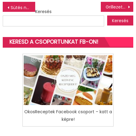
Bejegyzés
Grillezett csirke quinoa salátával – recept
Sütés nélküli gluténmentes „oreo” sajttorta
Keresés
navigáció
Keresés
KERESD A CSOPORTUNKAT FB-ON!
OkosReceptek Facebook csoport – katt a
képre!