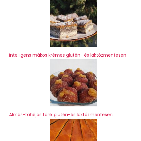
Intelligens mákos krémes glutén- és laktózmentesen
Almás-fahéjas fánk glutén-és laktózmentesen