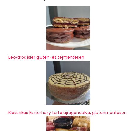
Lekváros isler glutén-és tejmentesen
Klasszikus Eszterházy torta újragondolva, gluténmentesen