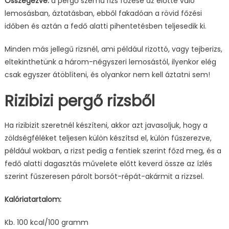
Összegezve:
a pergő szemű rizs főzése az előtte való
lemosásban, áztatásban, ebből fakadóan a rövid főzési
időben és aztán a fedő alatti pihentetésben teljesedik ki.
Minden más jellegű rizsnél, ami például rizottó, vagy tejberizs,
eltekinthetünk a három-négyszeri lemosástól, ilyenkor elég
csak egyszer átöblíteni, és olyankor nem kell áztatni sem!
Rizibizi pergő rizsből
Ha rizibizit szeretnél készíteni, akkor azt javasoljuk, hogy a
zöldségféléket teljesen külön készítsd el, külön fűszerezve,
például wokban, a rizst pedig a fentiek szerint főzd meg, és a
fedő alatti dagasztás művelete előtt keverd össze az ízlés
szerint fűszeresen párolt borsót-répát-akármit a rizzsel.
Kalóriatartalom:
Kb. 100 kcal/100 gramm