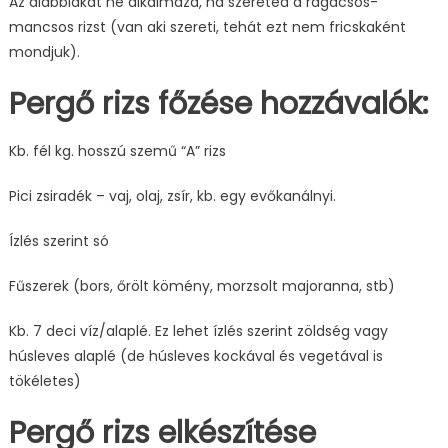
Az alábbiakat ne alkalmazd, ha szereted a ragacsos-
mancsos rizst (van aki szereti, tehát ezt nem fricskaként
mondjuk).
Pergő rizs főzése hozzávalók:
Kb. fél kg. hosszú szemű “A” rizs
Pici zsiradék – vaj, olaj, zsír, kb. egy evőkanálnyi.
Ízlés szerint só
Fűszerek (bors, őrölt kömény, morzsolt majoranna, stb)
Kb. 7 deci víz/alaplé. Ez lehet ízlés szerint zöldség vagy
húsleves alaplé (de húsleves kockával és vegetával is
tökéletes)
Pergő rizs elkészítése