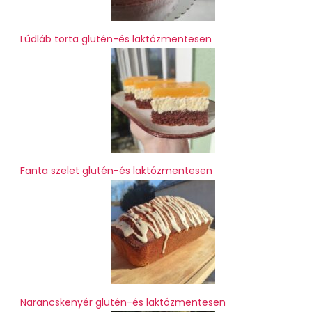
Lúdláb torta glutén-és laktózmentesen
Fanta szelet glutén-és laktózmentesen
Narancskenyér glutén-és laktózmentesen