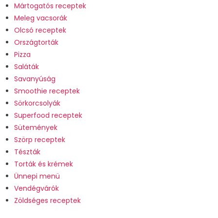
Mártogatós receptek
Meleg vacsorák
Olcsó receptek
Országtorták
Pizza
Saláták
Savanyúság
Smoothie receptek
Sörkorcsolyák
Superfood receptek
Sütemények
Szörp receptek
Tészták
Torták és krémek
Ünnepi menü
Vendégvárók
Zöldséges receptek