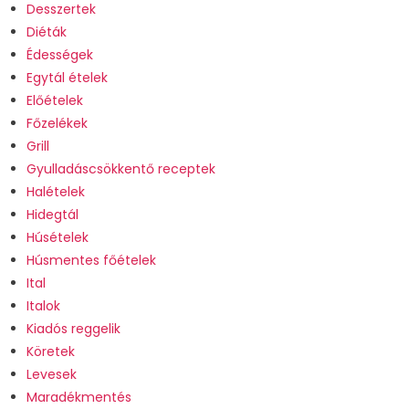
Desszertek
Diéták
Édességek
Egytál ételek
Előételek
Főzelékek
Grill
Gyulladáscsökkentő receptek
Halételek
Hidegtál
Húsételek
Húsmentes főételek
Ital
Italok
Kiadós reggelik
Köretek
Levesek
Maradékmentés