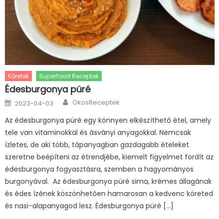
Köretek
Superfood Receptek
Édesburgonya püré
Author
Posted
OkosReceptek
2023-04-03
on
Az édesburgonya püré egy könnyen elkészíthető étel, amely
tele van vitaminokkal és ásványi anyagokkal. Nemcsak
ízletes, de aki több, tápanyagban gazdagabb ételeket
szeretne beépíteni az étrendjébe, kiemelt figyelmet fordít az
édesburgonya fogyasztásra, szemben a hagyományos
burgonyával. Az édesburgonya püré sima, krémes állagának
és édes ízének köszönhetően hamarosan a kedvenc köreted
és nasi-alapanyagod lesz. Édesburgonya püré […]