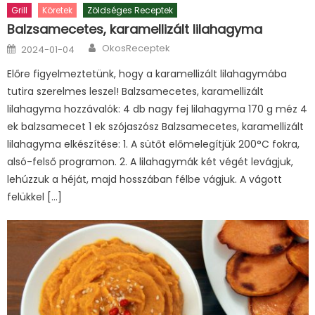
Grill
Köretek
Zöldséges Receptek
Balzsamecetes, karamellizált lilahagyma
Author
Posted
OkosReceptek
2024-01-04
on
Előre figyelmeztetünk, hogy a karamellizált lilahagymába
tutira szerelmes leszel! Balzsamecetes, karamellizált
lilahagyma hozzávalók: 4 db nagy fej lilahagyma 170 g méz 4
ek balzsamecet 1 ek szójaszósz Balzsamecetes, karamellizált
lilahagyma elkészítése: 1. A sütőt előmelegítjük 200°C fokra,
alsó-felső programon. 2. A lilahagymák két végét levágjuk,
lehúzzuk a héját, majd hosszában félbe vágjuk. A vágott
felükkel […]