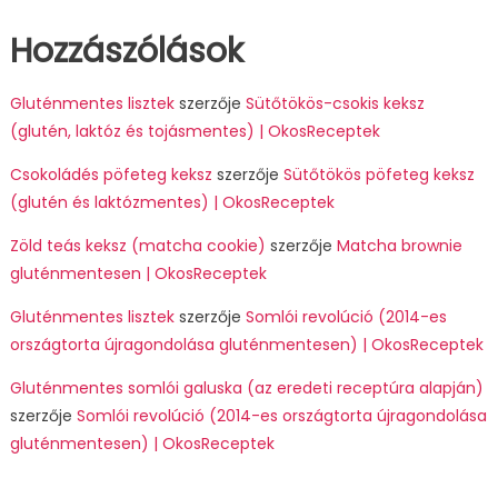
Hozzászólások
Gluténmentes lisztek
szerzője
Sütőtökös-csokis keksz
(glutén, laktóz és tojásmentes) | OkosReceptek
Csokoládés pöfeteg keksz
szerzője
Sütőtökös pöfeteg keksz
(glutén és laktózmentes) | OkosReceptek
Zöld teás keksz (matcha cookie)
szerzője
Matcha brownie
gluténmentesen | OkosReceptek
Gluténmentes lisztek
szerzője
Somlói revolúció (2014-es
országtorta újragondolása gluténmentesen) | OkosReceptek
Gluténmentes somlói galuska (az eredeti receptúra alapján)
szerzője
Somlói revolúció (2014-es országtorta újragondolása
gluténmentesen) | OkosReceptek