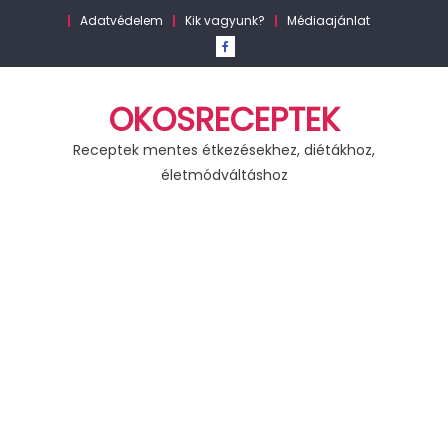
Skip
Adatvédelem
Kik vagyunk?
Médiaajánlat
to
content
OKOSRECEPTEK
Receptek mentes étkezésekhez, diétákhoz,
életmódváltáshoz