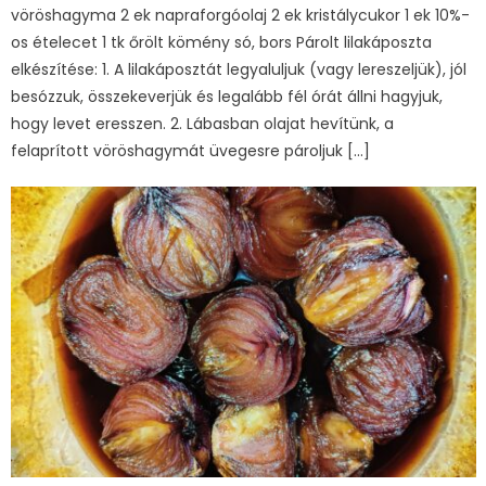
vöröshagyma 2 ek napraforgóolaj 2 ek kristálycukor 1 ek 10%-
os ételecet 1 tk őrölt kömény só, bors Párolt lilakáposzta
elkészítése: 1. A lilakáposztát legyaluljuk (vagy lereszeljük), jól
besózzuk, összekeverjük és legalább fél órát állni hagyjuk,
hogy levet eresszen. 2. Lábasban olajat hevítünk, a
felaprított vöröshagymát üvegesre pároljuk […]