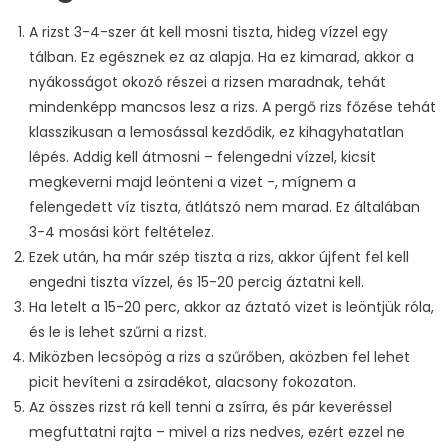
A rizst 3-4-szer át kell mosni tiszta, hideg vízzel egy
tálban. Ez egésznek ez az alapja. Ha ez kimarad, akkor a
nyákosságot okozó részei a rizsen maradnak, tehát
mindenképp mancsos lesz a rizs. A pergő rizs főzése tehát
klasszikusan a lemosással kezdődik, ez kihagyhatatlan
lépés. Addig kell átmosni – felengedni vízzel, kicsit
megkeverni majd leönteni a vizet -, mígnem a
felengedett víz tiszta, átlátszó nem marad. Ez általában
3-4 mosási kört feltételez.
Ezek után, ha már szép tiszta a rizs, akkor újfent fel kell
engedni tiszta vízzel, és 15-20 percig áztatni kell.
Ha letelt a 15-20 perc, akkor az áztató vizet is leöntjük róla,
és le is lehet szűrni a rizst.
Miközben lecsöpög a rizs a szűrőben, aközben fel lehet
picit hevíteni a zsiradékot, alacsony fokozaton.
Az összes rizst rá kell tenni a zsírra, és pár keveréssel
megfuttatni rajta – mivel a rizs nedves, ezért ezzel ne