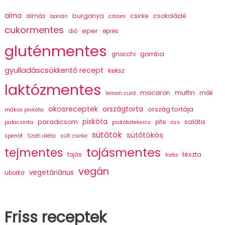
alma
burgonya
csirke
csokoládé
almás
banán
citrom
cukormentes
eper
dió
epres
gluténmentes
gomba
gnocchi
gyulladáscsökkentő recept
keksz
laktózmentes
macaron
muffin
mák
lemon curd
okosreceptek
országtorta
ország tortája
mákos piskóta
piskóta
paradicsom
saláta
pite
palacsinta
piskótatekercs
rizs
sütőtök
sütőtökös
spenót
Szafi diéta
sült csirke
tojásmentes
tejmentes
tészta
tojás
torta
vegán
vegetáriánus
uborka
Friss receptek