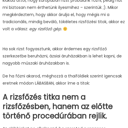
kiakad attól, hogy Európában rizst próbálunk főzni, pedig hát
mi biztosan nem érthetünk ilyesmihez – szerintük ;). Mikor
megkérdeztem, hogy akkor árulja el, hogy mégis mi a
tradicionális, mindig beváló, tökéletes rizsfőzési titok, akkor ez
volt a válasz:
egy rizsfőző gép
.
Ha sok rizst fogyasztunk, akkor érdemes egy rizsfőző
szerkezetbe beruházni, ázsiai áruházakban is lehet kapni, de
nagyobb műszaki áruházakban is.
De ha főzni akarod, méghozzá a thaiföldiek szerint igencsak
eretnek módon LÁBASBAN, akkor íme a titok:
A rizsfőzés titka nem a
rizsfőzésben, hanem az előtte
történő procedúrában rejlik.