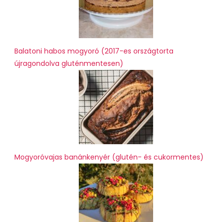
Balatoni habos mogyoró (2017-es országtorta
újragondolva gluténmentesen)
Mogyoróvajas banánkenyér (glutén- és cukormentes)