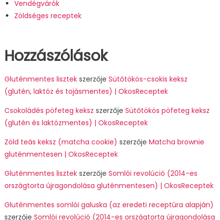
Vendégvárók
Zöldséges receptek
Hozzászólások
Gluténmentes lisztek
szerzője
Sütőtökös-csokis keksz
(glutén, laktóz és tojásmentes) | OkosReceptek
Csokoládés pöfeteg keksz
szerzője
Sütőtökös pöfeteg keksz
(glutén és laktózmentes) | OkosReceptek
Zöld teás keksz (matcha cookie)
szerzője
Matcha brownie
gluténmentesen | OkosReceptek
Gluténmentes lisztek
szerzője
Somlói revolúció (2014-es
országtorta újragondolása gluténmentesen) | OkosReceptek
Gluténmentes somlói galuska (az eredeti receptúra alapján)
szerzője
Somlói revolúció (2014-es országtorta újragondolása