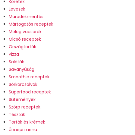
Köretek
Levesek
Maradékmentés
Mártogatós receptek
Meleg vacsorák
Olcsó receptek
Országtorták
Pizza
Saláták
Savanyúság
Smoothie receptek
Sörkorcsolyák
Superfood receptek
Sütemények
Szörp receptek
Tészták
Torták és krémek
Ünnepi menü