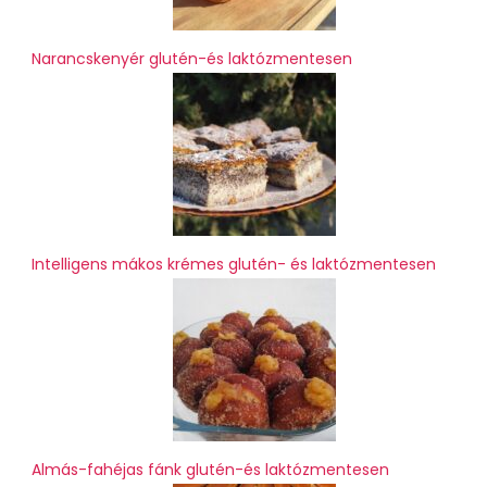
Narancskenyér glutén-és laktózmentesen
Intelligens mákos krémes glutén- és laktózmentesen
Almás-fahéjas fánk glutén-és laktózmentesen