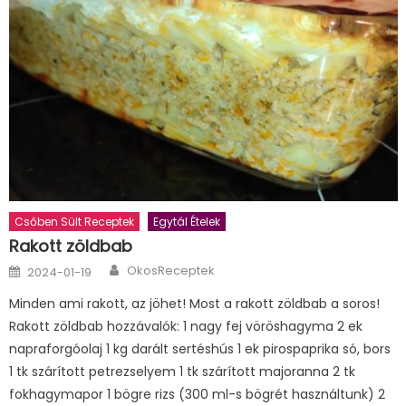
Csőben Sült Receptek
Egytál Ételek
Rakott zöldbab
Author
Posted
OkosReceptek
2024-01-19
on
Minden ami rakott, az jöhet! Most a rakott zöldbab a soros!
Rakott zöldbab hozzávalók: 1 nagy fej vöröshagyma 2 ek
napraforgóolaj 1 kg darált sertéshús 1 ek pirospaprika só, bors
1 tk szárított petrezselyem 1 tk szárított majoranna 2 tk
fokhagymapor 1 bögre rizs (300 ml-s bögrét használtunk) 2