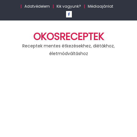
Skip
Adatvédelem
Kik vagyunk?
Médiaajánlat
to
content
OKOSRECEPTEK
Receptek mentes étkezésekhez, diétákhoz,
életmódváltáshoz