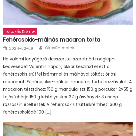
Torták És Krémek
Fehércsokis-málnás macaron torta
Author
Posted
OkosReceptek
2024-02-09
on
Ha valami lenyűgöző desszerttel szeretnéd meglepni
kedvesedet Valentin napon, akkor készítsd el ezt a
fehércsokis trüffel krémmel és málnával töltött óriási
macaront. Fehércsokis-málnás macaron torta hozzávalók: A
macaron tésztához: 150 g mandulaliszt 150 g porcukor 2×55 g
tojásfehérje 150 g kristálycukor 37 g ásványvíz 3 csepp
rózsaszín ételfesték A fehércsokis trüffelkrémhez: 300 g
fehércsokoládé 100 […]