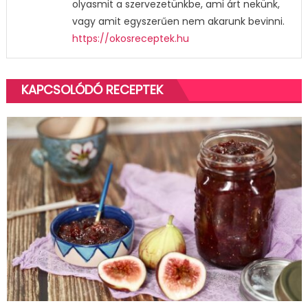
olyasmit a szervezetünkbe, ami árt nekünk,
vagy amit egyszerűen nem akarunk bevinni.
https://okosreceptek.hu
KAPCSOLÓDÓ RECEPTEK