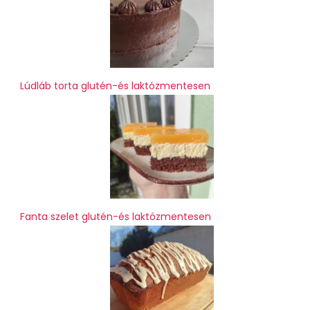
Lúdláb torta glutén-és laktózmentesen
Fanta szelet glutén-és laktózmentesen