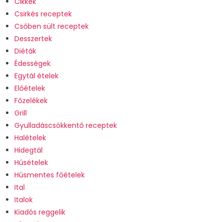
Cikkek
Csirkés receptek
Csőben sült receptek
Desszertek
Diéták
Édességek
Egytál ételek
Előételek
Főzelékek
Grill
Gyulladáscsökkentő receptek
Halételek
Hidegtál
Húsételek
Húsmentes főételek
Ital
Italok
Kiadós reggelik