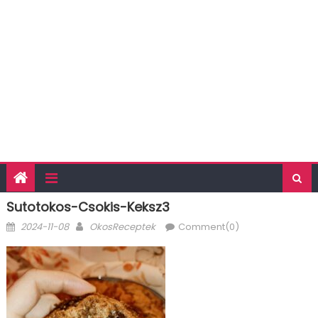
Sutotokos-Csokis-Keksz3
Posted
Author
2024-11-08
OkosReceptek
Comment(0)
on