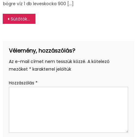
bögre víz 1 db leveskocka 900 […]
Bejegyzés
Sütőtökös-csokis keksz (glutén, laktóz és tojásmentes)
navigáció
Vélemény, hozzászólás?
Az e-mail címet nem tesszük közzé.
A kötelező
mezőket
*
karakterrel jelöltük
Hozzászólás
*