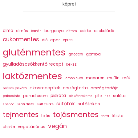
képre!
alma
burgonya
csirke
csokoládé
almás
banán
citrom
cukormentes
eper
dió
epres
gluténmentes
gomba
gnocchi
gyulladáscsökkentő recept
keksz
laktózmentes
macaron
muffin
mák
lemon curd
okosreceptek
országtorta
ország tortája
mákos piskóta
piskóta
paradicsom
saláta
pite
palacsinta
piskótatekercs
rizs
sütőtök
sütőtökös
spenót
Szafi diéta
sült csirke
tojásmentes
tejmentes
tészta
tojás
torta
vegán
vegetáriánus
uborka