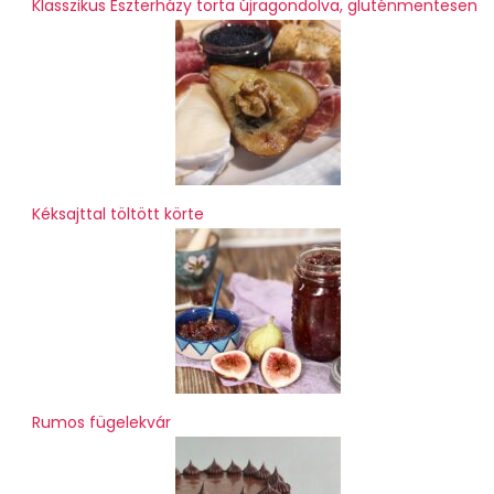
Klasszikus Eszterházy torta újragondolva, gluténmentesen
Kéksajttal töltött körte
Rumos fügelekvár