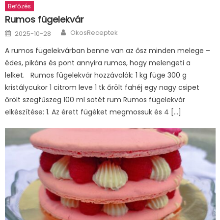
Befőzés
Rumos fügelekvár
Author
Posted
OkosReceptek
2025-10-28
on
A rumos fügelekvárban benne van az ősz minden melege –
édes, pikáns és pont annyira rumos, hogy melengeti a
lelket. Rumos fügelekvár hozzávalók: 1 kg füge 300 g
kristálycukor 1 citrom leve 1 tk őrölt fahéj egy nagy csipet
őrölt szegfűszeg 100 ml sötét rum Rumos fügelekvár
elkészítése: 1. Az érett fügéket megmossuk és 4 […]