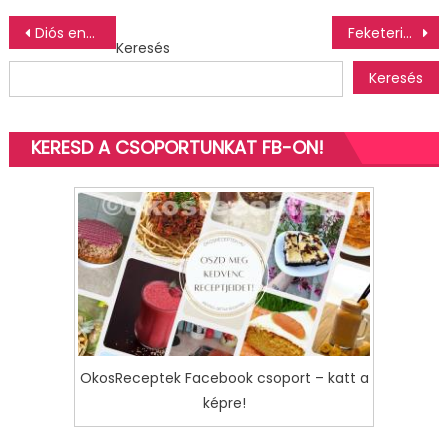
Bejegyzés
Diós energiagolyók
Feketeribizlis jégkrém
Keresés
navigáció
Keresés
KERESD A CSOPORTUNKAT FB-ON!
OkosReceptek Facebook csoport – katt a
képre!