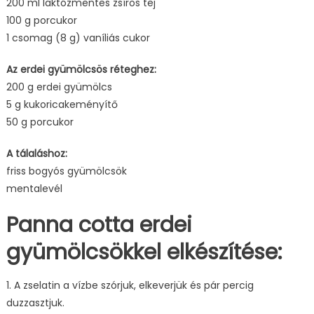
200 ml laktózmentes zsíros tej
100 g porcukor
1 csomag (8 g) vaníliás cukor
Az erdei gyümölcsös réteghez:
200 g erdei gyümölcs
5 g kukoricakeményítő
50 g porcukor
A tálaláshoz:
friss bogyós gyümölcsök
mentalevél
Panna cotta erdei
gyümölcsökkel elkészítése:
1. A zselatin a vízbe szórjuk, elkeverjük és pár percig
duzzasztjuk.