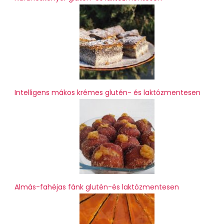
Intelligens mákos krémes glutén- és laktózmentesen
Almás-fahéjas fánk glutén-és laktózmentesen