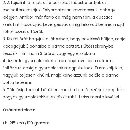
2. A tejszínt, a tejet, és a cukrokat lábasba öntjük és
melegíteni kezdjük. Folyamatosan kevergessük, nehogy
leégjen. Amikor már forró de még nem forr, a duzzadt
zselatint hozzádjuk, kevergessük amíg felolvad benne, majd
félrehúzzuk a tűzről.
3. Kb fél órát hagyjuk a lábasban, hogy egy kissé hűljön, majd
kiadagoljuk 3 pohárba a panna cottát. Hűtőszekrénybe
tesszük minimum 3 órára, vagy egy éjszakára.
4. Az erdei gyümölcsöket a keményítővel és a cukorral
felfőzzük, amíg a gyümölcsök megpuhulnak. Turmixoljuk le,
hagyjuk teljesen kihűlni, majd kanalazzunk belőle a panna
cotta tetejére.
5. Tálalásig tartsuk hűtőben, majd a tetejét szórjuk meg friss
bogyós gyümölcsökkel, és díszítsük 1-1 friss menta levéllel.
Kalóriatartalom:
Kb. 215 kcal/100 gramm