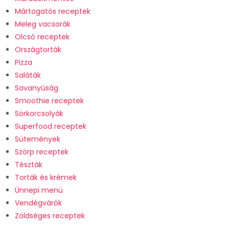
Mártogatós receptek
Meleg vacsorák
Olcsó receptek
Országtorták
Pizza
Saláták
Savanyúság
Smoothie receptek
Sörkorcsolyák
Superfood receptek
Sütemények
Szörp receptek
Tészták
Torták és krémek
Ünnepi menü
Vendégvárók
Zöldséges receptek