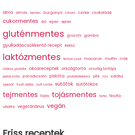
alma
burgonya
csirke
csokoládé
almás
banán
citrom
cukormentes
eper
dió
epres
gluténmentes
gomba
gnocchi
gyulladáscsökkentő recept
keksz
laktózmentes
macaron
muffin
mák
lemon curd
okosreceptek
országtorta
ország tortája
mákos piskóta
piskóta
paradicsom
saláta
pite
palacsinta
piskótatekercs
rizs
sütőtök
sütőtökös
spenót
Szafi diéta
sült csirke
tojásmentes
tejmentes
tészta
tojás
torta
vegán
vegetáriánus
uborka
Friss receptek