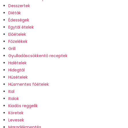
Desszertek
Diéták
Édességek
Egytál ételek
Előételek
Főzelékek
Grill
Gyulladáscsökkentő receptek
Halételek
Hidegtál
Húsételek
Húsmentes főételek
Ital
Italok
Kiadós reggelik
Köretek
Levesek
Maradékmentés