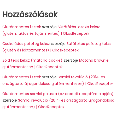
Hozzászólások
Gluténmentes lisztek
szerzője
Sütőtökös-csokis keksz
(glutén, laktóz és tojásmentes) | OkosReceptek
Csokoládés pöfeteg keksz
szerzője
Sütőtökös pöfeteg keksz
(glutén és laktózmentes) | OkosReceptek
Zöld teás keksz (matcha cookie)
szerzője
Matcha brownie
gluténmentesen | OkosReceptek
Gluténmentes lisztek
szerzője
Somlói revolúció (2014-es
országtorta újragondolása gluténmentesen) | OkosReceptek
Gluténmentes somlói galuska (az eredeti receptúra alapján)
szerzője
Somlói revolúció (2014-es országtorta újragondolása
gluténmentesen) | OkosReceptek