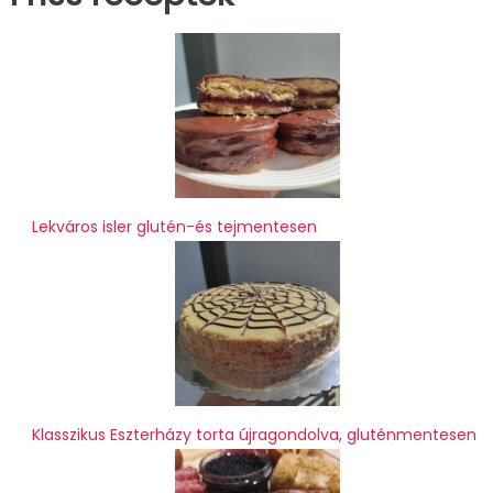
Lekváros isler glutén-és tejmentesen
Klasszikus Eszterházy torta újragondolva, gluténmentesen