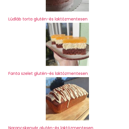
Lúdláb torta glutén-és laktózmentesen
Fanta szelet glutén-és laktózmentesen
Narancskenyér glutén-és laktózmentesen