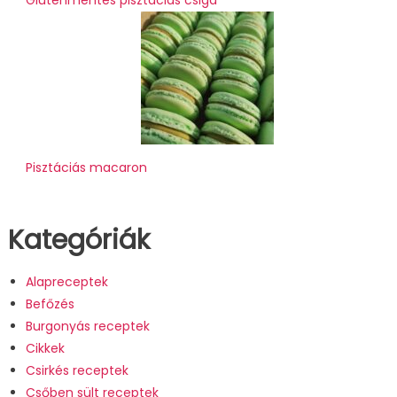
Gluténmentes pisztáciás csiga
Pisztáciás macaron
Kategóriák
Alapreceptek
Befőzés
Burgonyás receptek
Cikkek
Csirkés receptek
Csőben sült receptek