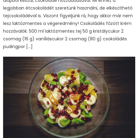
alapból készül, csokoládé hozzáadásával. Mi ehhez a
legjobban étcsokoládét szeretünk használni, de elkészíthető
tejcsokoládéval is. Viszont figyeljünk rá, hogy akkor már nem
lesz laktózmentes a végeredmény! Csokoládés főzött krém
hozzávalók: 500 ml laktózmentes tej 50 g kristálycukor 2
csomag (16 g) vaníliáscukor 2 csomag (80 g) csokoládés
pudingpor […]