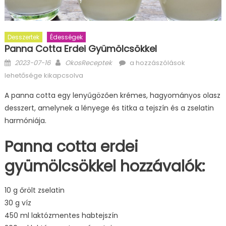
Desszertek
Édességek
Panna Cotta Erdei Gyümölcsökkel
Posted
Author
Panna
2023-07-16
OkosReceptek
a hozzászólások
on
cotta
lehetősége kikapcsolva
erdei
A panna cotta egy lenyűgözően krémes, hagyományos olasz
gyümölcsökkel
desszert, amelynek a lényege és titka a tejszín és a zselatin
bejegyzéshez
harmóniája.
Panna cotta erdei
gyümölcsökkel hozzávalók:
10 g őrölt zselatin
30 g víz
450 ml laktózmentes habtejszín