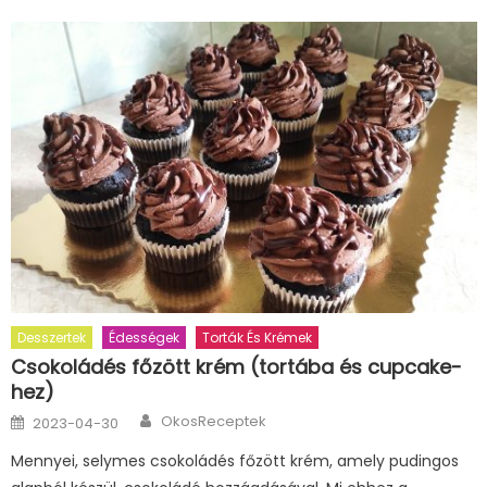
Desszertek
Édességek
Torták És Krémek
Csokoládés főzött krém (tortába és cupcake-
hez)
Author
Posted
OkosReceptek
2023-04-30
on
Mennyei, selymes csokoládés főzött krém, amely pudingos