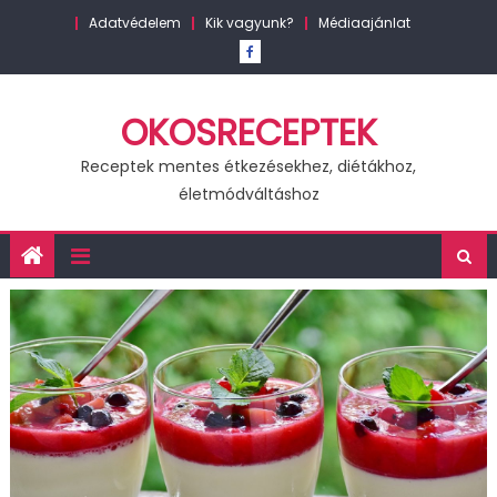
Skip
Adatvédelem
Kik vagyunk?
Médiaajánlat
to
content
OKOSRECEPTEK
Receptek mentes étkezésekhez, diétákhoz,
életmódváltáshoz