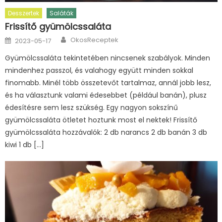
Desszertek
Saláták
Frissítő gyümölcssaláta
Author
Posted
OkosReceptek
2023-05-17
on
Gyümölcssaláta tekintetében nincsenek szabályok. Minden
mindenhez passzol, és valahogy együtt minden sokkal
finomabb. Minél több összetevőt tartalmaz, annál jobb lesz,
és ha választunk valami édesebbet (például banán), plusz
édesítésre sem lesz szükség. Egy nagyon sokszínű
gyümölcssaláta ötletet hoztunk most el nektek! Frissítő
gyümölcssaláta hozzávalók: 2 db narancs 2 db banán 3 db
kiwi 1 db […]