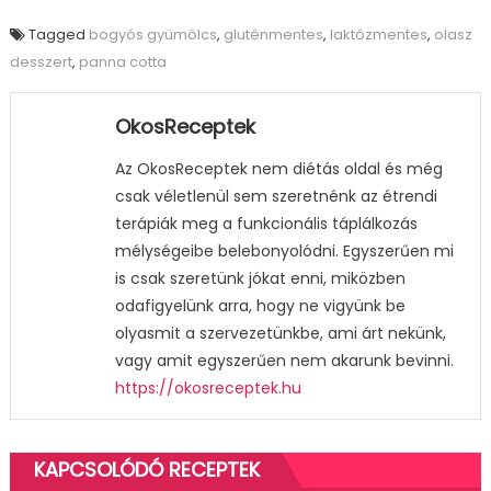
Tagged
bogyós gyümölcs
,
gluténmentes
,
laktózmentes
,
olasz
desszert
,
panna cotta
OkosReceptek
Az OkosReceptek nem diétás oldal és még
csak véletlenül sem szeretnénk az étrendi
terápiák meg a funkcionális táplálkozás
mélységeibe belebonyolódni. Egyszerűen mi
is csak szeretünk jókat enni, miközben
odafigyelünk arra, hogy ne vigyünk be
olyasmit a szervezetünkbe, ami árt nekünk,
vagy amit egyszerűen nem akarunk bevinni.
https://okosreceptek.hu
KAPCSOLÓDÓ RECEPTEK