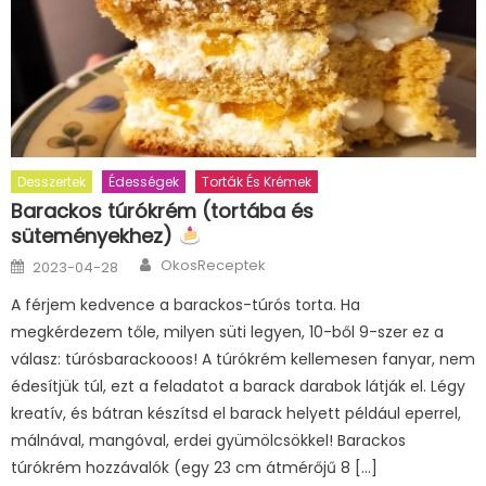
Desszertek
Édességek
Torták És Krémek
Barackos túrókrém (tortába és
süteményekhez)
Author
Posted
OkosReceptek
2023-04-28
on
A férjem kedvence a barackos-túrós torta. Ha
megkérdezem tőle, milyen süti legyen, 10-ből 9-szer ez a
válasz: túrósbarackooos! A túrókrém kellemesen fanyar, nem
édesítjük túl, ezt a feladatot a barack darabok látják el. Légy
kreatív, és bátran készítsd el barack helyett például eperrel,
málnával, mangóval, erdei gyümölcsökkel! Barackos
túrókrém hozzávalók (egy 23 cm átmérőjű 8 […]