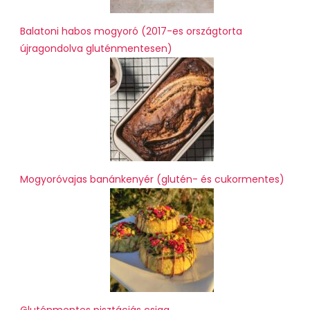
Balatoni habos mogyoró (2017-es országtorta
újragondolva gluténmentesen)
Mogyoróvajas banánkenyér (glutén- és cukormentes)