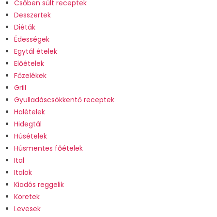
Csőben sült receptek
Desszertek
Diéták
Édességek
Egytál ételek
Előételek
Főzelékek
Grill
Gyulladáscsökkentő receptek
Halételek
Hidegtál
Húsételek
Húsmentes főételek
Ital
Italok
Kiadós reggelik
Köretek
Levesek