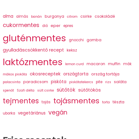
alma
burgonya
csirke
csokoládé
almás
banán
citrom
cukormentes
eper
dió
epres
gluténmentes
gomba
gnocchi
gyulladáscsökkentő recept
keksz
laktózmentes
macaron
muffin
mák
lemon curd
okosreceptek
országtorta
ország tortája
mákos piskóta
piskóta
paradicsom
saláta
pite
palacsinta
piskótatekercs
rizs
sütőtök
sütőtökös
spenót
Szafi diéta
sült csirke
tojásmentes
tejmentes
tészta
tojás
torta
vegán
vegetáriánus
uborka