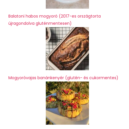
Balatoni habos mogyoró (2017-es országtorta
újragondolva gluténmentesen)
Mogyoróvajas banánkenyér (glutén- és cukormentes)