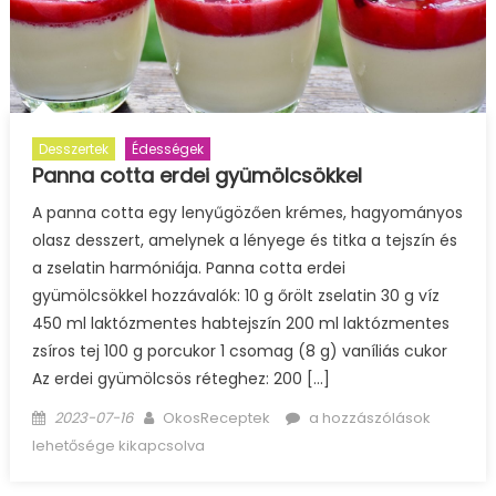
Desszertek
Édességek
Panna cotta erdei gyümölcsökkel
A panna cotta egy lenyűgözően krémes, hagyományos
olasz desszert, amelynek a lényege és titka a tejszín és
a zselatin harmóniája. Panna cotta erdei
gyümölcsökkel hozzávalók: 10 g őrölt zselatin 30 g víz
450 ml laktózmentes habtejszín 200 ml laktózmentes
zsíros tej 100 g porcukor 1 csomag (8 g) vaníliás cukor
Az erdei gyümölcsös réteghez: 200 […]
Posted
Author
Panna
2023-07-16
OkosReceptek
a hozzászólások
on
cotta
lehetősége kikapcsolva
erdei
gyümölcsökkel