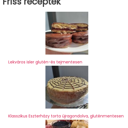
Friss receptek
Lekváros isler glutén-és tejmentesen
Klasszikus Eszterházy torta újragondolva, gluténmentesen