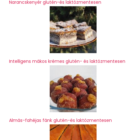
Narancskenyér glutén-és laktózmentesen
Intelligens mákos krémes glutén- és laktózmentesen
Almás-fahéjas fánk glutén-és laktózmentesen