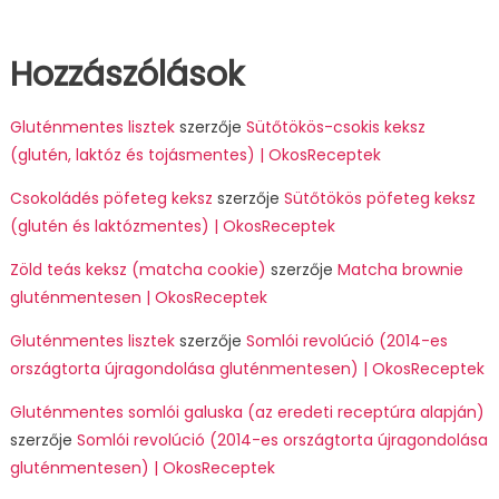
Hozzászólások
Gluténmentes lisztek
szerzője
Sütőtökös-csokis keksz
(glutén, laktóz és tojásmentes) | OkosReceptek
Csokoládés pöfeteg keksz
szerzője
Sütőtökös pöfeteg keksz
(glutén és laktózmentes) | OkosReceptek
Zöld teás keksz (matcha cookie)
szerzője
Matcha brownie
gluténmentesen | OkosReceptek
Gluténmentes lisztek
szerzője
Somlói revolúció (2014-es
országtorta újragondolása gluténmentesen) | OkosReceptek
Gluténmentes somlói galuska (az eredeti receptúra alapján)
szerzője
Somlói revolúció (2014-es országtorta újragondolása
gluténmentesen) | OkosReceptek