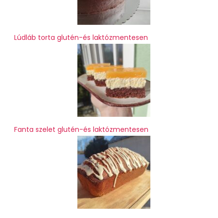
Lúdláb torta glutén-és laktózmentesen
Fanta szelet glutén-és laktózmentesen