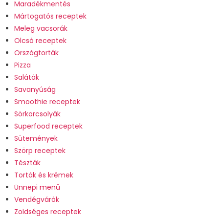
Maradékmentés
Mártogatós receptek
Meleg vacsorák
Olcsó receptek
Országtorták
Pizza
Saláták
Savanyúság
Smoothie receptek
Sörkorcsolyák
Superfood receptek
Sütemények
Szörp receptek
Tészták
Torták és krémek
Ünnepi menü
Vendégvárók
Zöldséges receptek