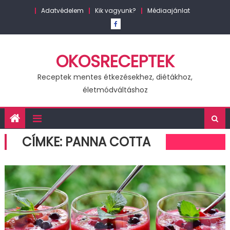
Skip
Adatvédelem
Kik vagyunk?
Médiaajánlat
to
content
OKOSRECEPTEK
Receptek mentes étkezésekhez, diétákhoz,
életmódváltáshoz
CÍMKE:
PANNA COTTA