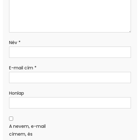
Név
*
E-mail cím
*
Honlap
A nevem, e-mail
címem, és