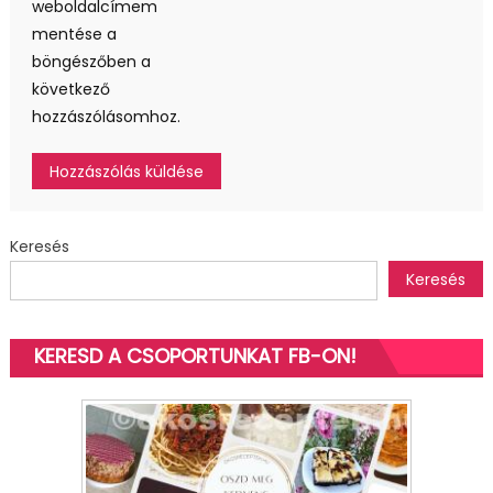
weboldalcímem
mentése a
böngészőben a
következő
hozzászólásomhoz.
Keresés
Keresés
KERESD A CSOPORTUNKAT FB-ON!