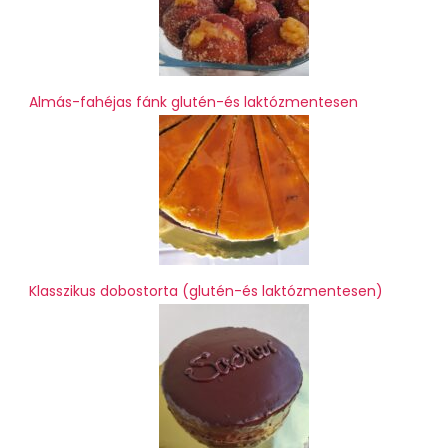
Almás-fahéjas fánk glutén-és laktózmentesen
Klasszikus dobostorta (glutén-és laktózmentesen)