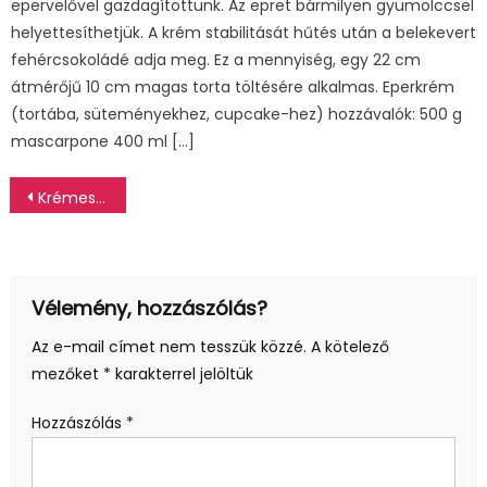
epervelővel gazdagítottunk. Az epret bármilyen gyümölccsel
helyettesíthetjük. A krém stabilitását hűtés után a belekevert
fehércsokoládé adja meg. Ez a mennyiség, egy 22 cm
átmérőjű 10 cm magas torta töltésére alkalmas. Eperkrém
(tortába, süteményekhez, cupcake-hez) hozzávalók: 500 g
mascarpone 400 ml […]
Bejegyzés
Krémes krumplipüré laktózmentesen
navigáció
Vélemény, hozzászólás?
Az e-mail címet nem tesszük közzé.
A kötelező
mezőket
*
karakterrel jelöltük
Hozzászólás
*