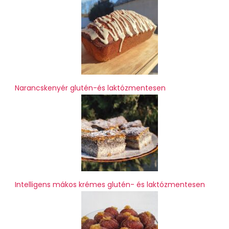
Narancskenyér glutén-és laktózmentesen
Intelligens mákos krémes glutén- és laktózmentesen