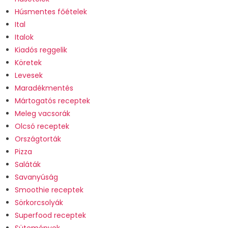
Húsmentes főételek
Ital
Italok
Kiadós reggelik
Köretek
Levesek
Maradékmentés
Mártogatós receptek
Meleg vacsorák
Olcsó receptek
Országtorták
Pizza
Saláták
Savanyúság
Smoothie receptek
Sörkorcsolyák
Superfood receptek
Sütemények