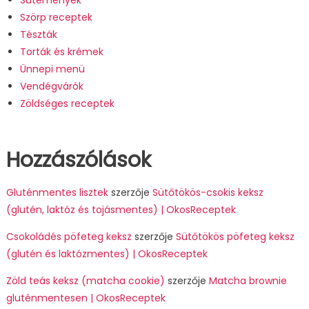
Szörp receptek
Tészták
Torták és krémek
Ünnepi menü
Vendégvárók
Zöldséges receptek
Hozzászólások
Gluténmentes lisztek
szerzője
Sütőtökös-csokis keksz
(glutén, laktóz és tojásmentes) | OkosReceptek
Csokoládés pöfeteg keksz
szerzője
Sütőtökös pöfeteg keksz
(glutén és laktózmentes) | OkosReceptek
Zöld teás keksz (matcha cookie)
szerzője
Matcha brownie
gluténmentesen | OkosReceptek