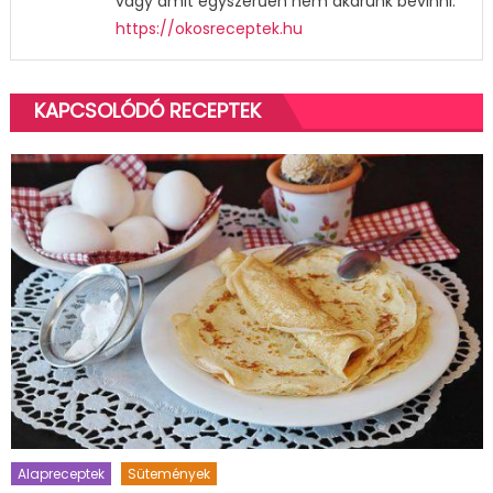
vagy amit egyszerűen nem akarunk bevinni.
https://okosreceptek.hu
KAPCSOLÓDÓ RECEPTEK
Alapreceptek
Sütemények