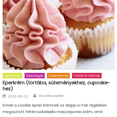
Desszertek
Édességek
Sütemények
Torták És Krémek
Eperkrém (tortába, süteményekhez, cupcake-
hez)
Author
Posted
OkosReceptek
2023-06-22
on
Ennek a csodás epres krémnek az alapja a már régebben
megosztott fehércsokoládés mascarpones krém, amit