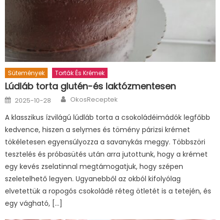
Sütemények
Torták És Krémek
Lúdláb torta glutén-és laktózmentesen
Author
Posted
OkosReceptek
2025-10-28
on
A klasszikus ízvilágú lúdláb torta a csokoládéimádók legfőbb
kedvence, hiszen a selymes és tömény párizsi krémet
tökéletesen egyensúlyozza a savanykás meggy. Többszöri
tesztelés és próbasütés után arra jutottunk, hogy a krémet
egy kevés zselatinnal megtámogatjuk, hogy szépen
szeletelhető legyen. Ugyanebből az okból kifolyólag
elvetettük a ropogós csokoládé réteg ötletét is a tetején, és
egy vágható, […]