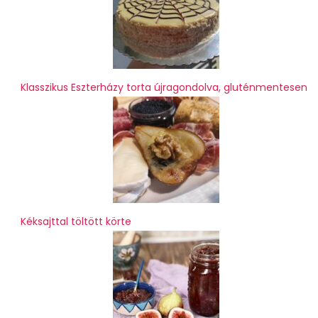
Klasszikus Eszterházy torta újragondolva, gluténmentesen
Kéksajttal töltött körte