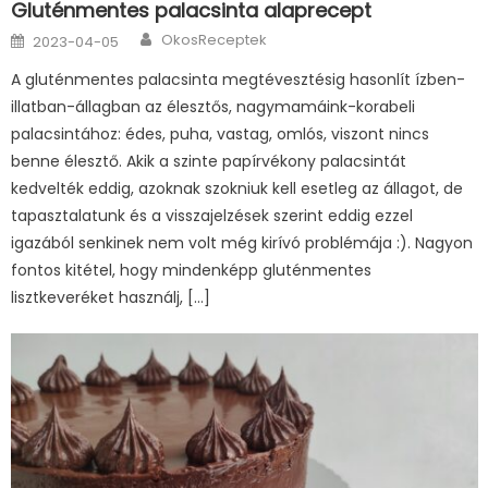
Gluténmentes palacsinta alaprecept
Author
Posted
OkosReceptek
2023-04-05
on
A gluténmentes palacsinta megtévesztésig hasonlít ízben-
illatban-állagban az élesztős, nagymamáink-korabeli
palacsintához: édes, puha, vastag, omlós, viszont nincs
benne élesztő. Akik a szinte papírvékony palacsintát
kedvelték eddig, azoknak szokniuk kell esetleg az állagot, de
tapasztalatunk és a visszajelzések szerint eddig ezzel
igazából senkinek nem volt még kirívó problémája :). Nagyon
fontos kitétel, hogy mindenképp gluténmentes
lisztkeveréket használj, […]