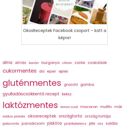
OkosReceptek Facebook csoport – katt a
képre!
alma
burgonya
csirke
csokoládé
almás
banán
citrom
cukormentes
eper
dió
epres
gluténmentes
gomba
gnocchi
gyulladáscsökkentő recept
keksz
laktózmentes
macaron
muffin
mák
lemon curd
okosreceptek
országtorta
ország tortája
mákos piskóta
piskóta
paradicsom
saláta
pite
palacsinta
piskótatekercs
rizs