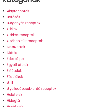
Alapreceptek
Befőzés
Burgonyás receptek
Cikkek
Csirkés receptek
Csőben sült receptek
Desszertek
Diéták
Édességek
Egytál ételek
Előételek
Főzelékek
Grill
Gyulladáscsökkentő receptek
Halételek
Hidegtál
Húsételek