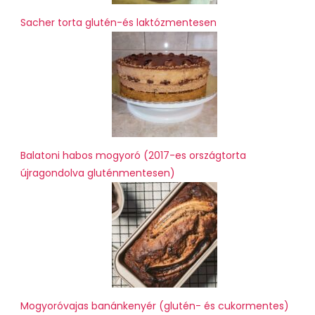
Sacher torta glutén-és laktózmentesen
Balatoni habos mogyoró (2017-es országtorta
újragondolva gluténmentesen)
Mogyoróvajas banánkenyér (glutén- és cukormentes)