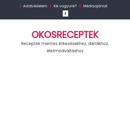
Skip
Adatvédelem
Kik vagyunk?
Médiaajánlat
to
content
OKOSRECEPTEK
Receptek mentes étkezésekhez, diétákhoz,
életmódváltáshoz