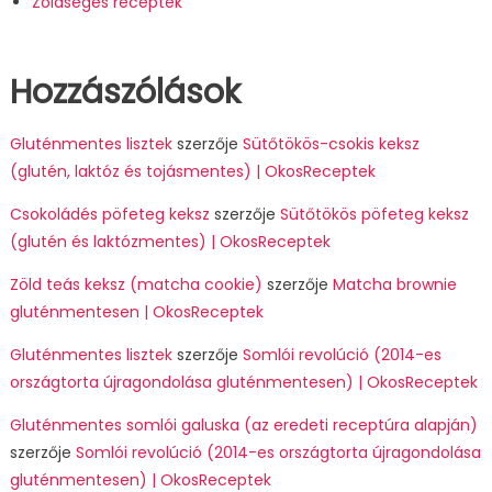
Zöldséges receptek
Hozzászólások
Gluténmentes lisztek
szerzője
Sütőtökös-csokis keksz
(glutén, laktóz és tojásmentes) | OkosReceptek
Csokoládés pöfeteg keksz
szerzője
Sütőtökös pöfeteg keksz
(glutén és laktózmentes) | OkosReceptek
Zöld teás keksz (matcha cookie)
szerzője
Matcha brownie
gluténmentesen | OkosReceptek
Gluténmentes lisztek
szerzője
Somlói revolúció (2014-es
országtorta újragondolása gluténmentesen) | OkosReceptek
Gluténmentes somlói galuska (az eredeti receptúra alapján)
szerzője
Somlói revolúció (2014-es országtorta újragondolása
gluténmentesen) | OkosReceptek