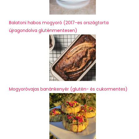
Balatoni habos mogyoró (2017-es országtorta
újragondolva gluténmentesen)
Mogyoróvajas banánkenyér (glutén- és cukormentes)