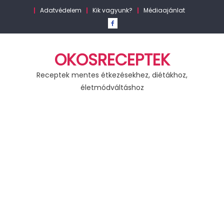
Skip
Adatvédelem
Kik vagyunk?
Médiaajánlat
to
content
OKOSRECEPTEK
Receptek mentes étkezésekhez, diétákhoz,
életmódváltáshoz