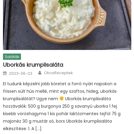
Saláták
Uborkás krumplisaláta
Author
Posted
OkosReceptek
2023-06-23
on
El tudunk képzelni jobb köretet a forró nyári napokon a
frissen sült hús mellé, mint egy szaftos, hideg, uborkás
krumplisalátát? Ugye nem
Uborkás krumplisaláta
hozzávalók: 500 g burgonya 250 g savanyú uborka 1 fej
kisebb vöröshagyma 1 kis pohár laktózmentes tejföl 75 g
majonéz 30 g mustár só, bors Uborkás krumplisaláta
elkészítése: 1. A […]