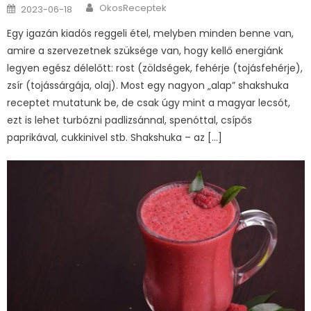
Author
Posted
OkosReceptek
2023-06-18
on
Egy igazán kiadós reggeli étel, melyben minden benne van,
amire a szervezetnek szüksége van, hogy kellő energiánk
legyen egész délelőtt: rost (zöldségek, fehérje (tojásfehérje),
zsír (tojássárgája, olaj). Most egy nagyon „alap” shakshuka
receptet mutatunk be, de csak úgy mint a magyar lecsót,
ezt is lehet turbózni padlizsánnal, spenóttal, csípős
paprikával, cukkinivel stb. Shakshuka – az […]