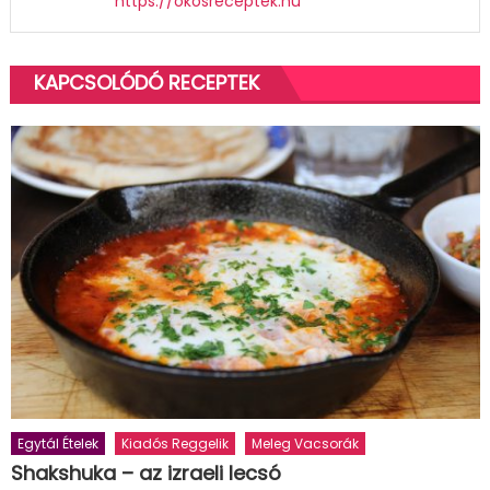
https://okosreceptek.hu
KAPCSOLÓDÓ RECEPTEK
Egytál Ételek
Kiadós Reggelik
Meleg Vacsorák
Shakshuka – az izraeli lecsó