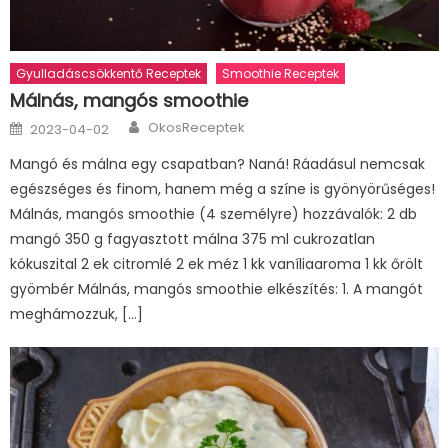
Gyulladáscsökkentő Receptek
Smoothie Receptek
Málnás, mangós smoothie
Author
Posted
OkosReceptek
2023-04-02
on
Mangó és málna egy csapatban? Naná! Ráadásul nemcsak
egészséges és finom, hanem még a színe is gyönyörűséges!
Málnás, mangós smoothie (4 személyre) hozzávalók: 2 db
mangó 350 g fagyasztott málna 375 ml cukrozatlan
kókuszital 2 ek citromlé 2 ek méz 1 kk vaníliaaroma 1 kk őrölt
gyömbér Málnás, mangós smoothie elkészítés: 1. A mangót
meghámozzuk, […]