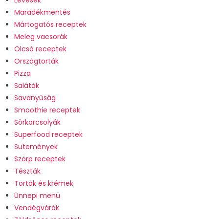
Maradékmentés
Mártogatós receptek
Meleg vacsorák
Olcsó receptek
Országtorták
Pizza
Saláták
Savanyúság
Smoothie receptek
Sörkorcsolyák
Superfood receptek
Sütemények
Szörp receptek
Tészták
Torták és krémek
Ünnepi menü
Vendégvárók