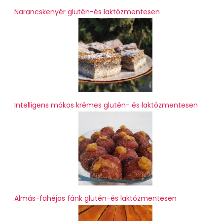
Narancskenyér glutén-és laktózmentesen
Intelligens mákos krémes glutén- és laktózmentesen
Almás-fahéjas fánk glutén-és laktózmentesen