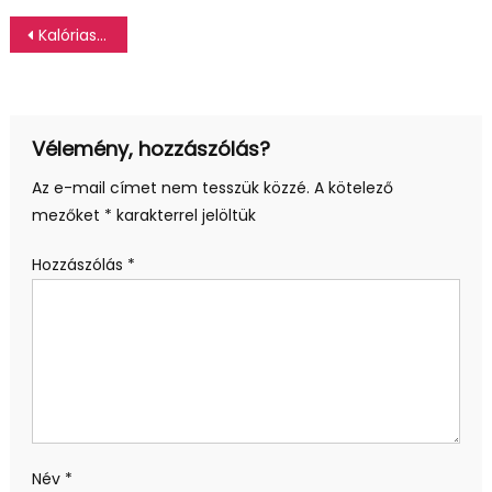
Bejegyzés
Kalóriaszámítás, kalóriaszámlálós diéta
navigáció
Vélemény, hozzászólás?
Az e-mail címet nem tesszük közzé.
A kötelező
mezőket
*
karakterrel jelöltük
Hozzászólás
*
Név
*