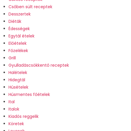
Csőben sült receptek
Desszertek
Diéták
Édességek
Egytál ételek
Előételek
Főzelékek
Grill
Gyulladáscsökkentő receptek
Halételek
Hidegtál
Húsételek
Húsmentes főételek
Ital
Italok
Kiadós reggelik
Köretek
Levesek