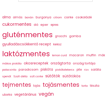
alma
burgonya
csirke
csokoládé
almás
banán
citrom
cukormentes
eper
dió
epres
gluténmentes
gomba
gnocchi
gyulladáscsökkentő recept
keksz
laktózmentes
macaron
muffin
mák
lemon curd
okosreceptek
országtorta
ország tortája
mákos piskóta
piskóta
paradicsom
saláta
pite
palacsinta
piskótatekercs
rizs
sütőtök
sütőtökös
spenót
Szafi diéta
sült csirke
tojásmentes
tejmentes
tészta
tojás
torta
vegán
vegetáriánus
uborka