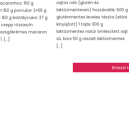
sajtos roló (glutén és
acaronhoz: 150 g
laktózmentesen) hozzávalók: 500 g
t 150 g porcukor 2×55 g
gluténmentes leveles tészta (előre
 150 g kristálycukor 37 g
kinyújtott) 1 tojás 300 g
 csepp rózsaszín
laktózmentes natúr ömlesztett sajt
 Pezsgőkrémes macaron
só, bors 50 g reszelt laktózmentes
1. […]
[…]
Brassói