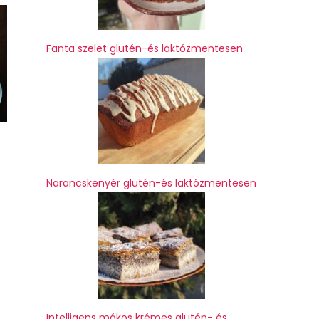
Fanta szelet glutén-és laktózmentesen
Narancskenyér glutén-és laktózmentesen
Intelligens mákos krémes glutén- és