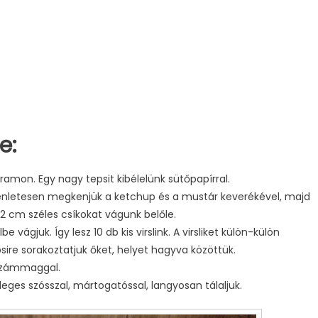
e:
gramon. Egy nagy tepsit kibélelünk sütőpapírral.
gyenletesen megkenjük a ketchup és a mustár keverékével, majd
 2 cm széles csíkokat vágunk belőle.
be vágjuk. Így lesz 10 db kis virslink. A virsliket külön-külön
psire sorakoztatjuk őket, helyet hagyva közöttük.
szezámmaggal.
leges szósszal, mártogatóssal, langyosan tálaljuk.