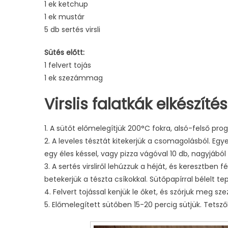
1 ek ketchup
1 ek mustár
5 db sertés virsli
Sütés előtt:
1 felvert tojás
1 ek szezámmag
Virslis falatkák elkészítés
1. A sütőt előmelegítjük 200°C fokra, alsó-felső pro
2. A leveles tésztát kitekerjük a csomagolásból. E
egy éles késsel, vagy pizza vágóval 10 db, nagyjából
3. A sertés virsliről lehúzzuk a héját, és keresztben fél
betekerjük a tészta csíkokkal. Sütőpapírral bélelt te
4. Felvert tojással kenjük le őket, és szórjuk meg 
5. Előmelegített sütőben 15-20 percig sütjük. Tetsző