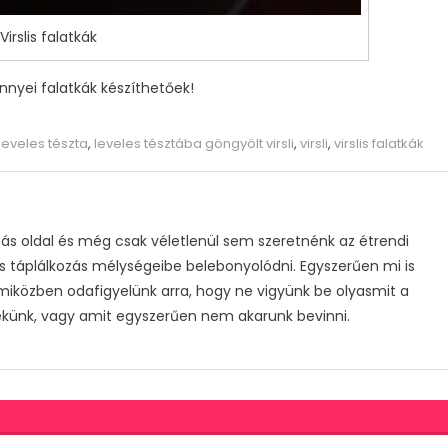
Virslis falatkák
nnyei falatkák készíthetőek!
leveles tészta
,
leveles tésztába göngyölt virsli
,
virsli
,
virslis falatkák
s oldal és még csak véletlenül sem szeretnénk az étrendi
s táplálkozás mélységeibe belebonyolódni. Egyszerűen mi is
 miközben odafigyelünk arra, hogy ne vigyünk be olyasmit a
ekünk, vagy amit egyszerűen nem akarunk bevinni.