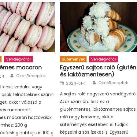
Vendégvárók
Sütemények
Vendégvárók
rémes macaron
Egyszerű sajtos roló (glutén
és laktózmentesen)
Author
OkosReceptek
04
Author
Posted
OkosReceptek
2024-01-11
on
 kicsit vadulni, vagy
A sajtos roló nagyszerű vendégváró.
n csak felnőtteknek szánni
Azok számára lesz ez a
et, akkor válaszd a
gluténmentes, laktózmentes sajtos
mes macaront!
roló nagy kedvenc, akik a
es macaron hozzávalók:
sütemények esetében el tudják
émhez: 200 g
képzelni a sós ízeket is. Egyszerű
ádé 55 g habtejszín 100 g