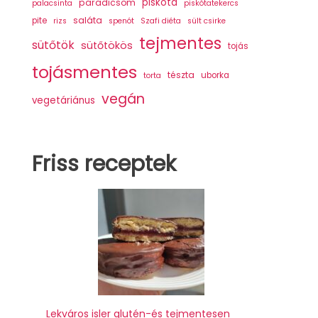
piskóta
paradicsom
palacsinta
piskótatekercs
saláta
pite
rizs
spenót
Szafi diéta
sült csirke
tejmentes
sütőtök
sütőtökös
tojás
tojásmentes
tészta
uborka
torta
vegán
vegetáriánus
Friss receptek
Lekváros isler glutén-és tejmentesen