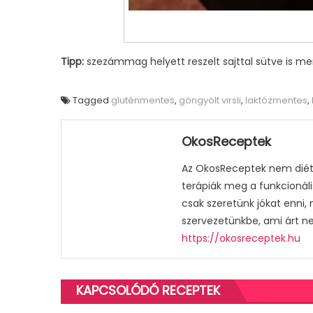
Tipp:
szezámmag helyett reszelt sajttal sütve is me
Tagged
gluténmentes
,
göngyölt virsli
,
laktózmentes
,
OkosReceptek
Az OkosReceptek nem diétá
terápiák meg a funkcionáli
csak szeretünk jókat enni,
szervezetünkbe, ami árt n
https://okosreceptek.hu
KAPCSOLÓDÓ RECEPTEK