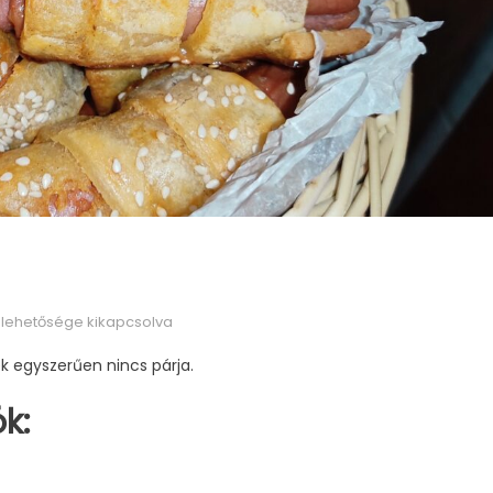
lehetősége kikapcsolva
ek egyszerűen nincs párja.
k: