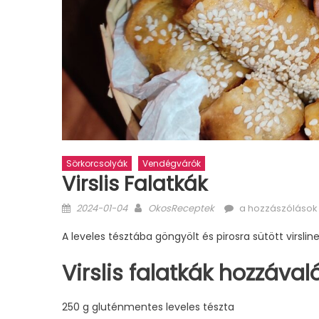
Sörkorcsolyák
Vendégvárók
Virslis Falatkák
Posted
Author
Virslis
2024-01-04
OkosReceptek
a hozzászólások 
on
falatkák
A leveles tésztába göngyölt és pirosra sütött virslin
bejegyzéshez
Virslis falatkák hozzávaló
250 g gluténmentes leveles tészta