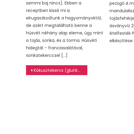
semmi baj nincs). Ebben a
pezsgő A m
receptben kissé mi is
mandulalisz
elrugaszkodtunk a hagyományoktól,
tojásfehérje
de azért megtalálható benne a
ásványvíz 2
húsvét néhány alap eleme, úgy mint
ételfesték
a tojás, sonka, és a torma. Húsvéti
elkészítése: 
hidegtál – franciasalátával,
sonkatekerccsel […]
Bejegyzés
Kókusztekercs (glutén-és laktózmentesen)
navigáció