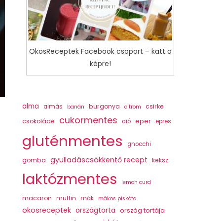
OkosReceptek Facebook csoport – katt a
képre!
alma
burgonya
csirke
almás
banán
citrom
cukormentes
csokoládé
eper
dió
epres
gluténmentes
gnocchi
gyulladáscsökkentő recept
gomba
keksz
laktózmentes
lemon curd
macaron
muffin
mák
mákos piskóta
okosreceptek
országtorta
ország tortája