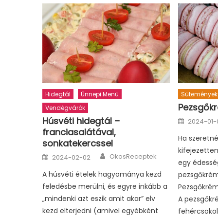
Hidegtál
Ünnepi Menü
Sütemények
Pezsgők
Vendégvárók
Posted
Húsvéti hidegtál –
2024-01-
on
franciasalátával,
Ha szeretnél
sonkatekercssel
kifejezette
Author
Posted
OkosReceptek
2024-02-02
on
egy édesség
A húsvéti ételek hagyománya kezd
pezsgőkré
feledésbe merülni, és egyre inkább a
Pezsgőkrém
„mindenki azt eszik amit akar” elv
A pezsgőkr
kezd elterjedni (amivel egyébként
fehércsokol