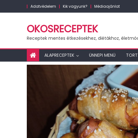
Skip
Adatvédelem
Kik vagyunk?
Médiaajánlat
to
content
OKOSRECEPTEK
Receptek mentes étkezésekhez, diétákhoz, életmó
ALAPRECEPTEK
ÜNNEPI MENÜ
TORT