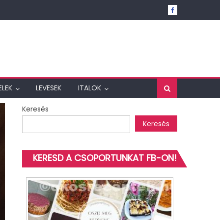
ELEK
LEVESEK
ITALOK
Keresés
Keresés
KERESD A CSOPORTUNKAT FB-ON!