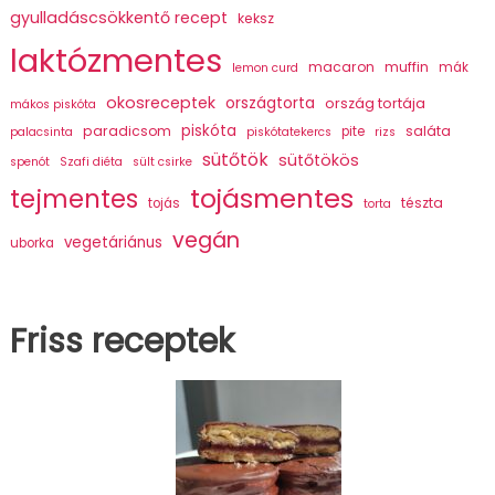
gyulladáscsökkentő recept
keksz
laktózmentes
macaron
muffin
mák
lemon curd
okosreceptek
országtorta
ország tortája
mákos piskóta
piskóta
paradicsom
saláta
pite
palacsinta
piskótatekercs
rizs
sütőtök
sütőtökös
spenót
Szafi diéta
sült csirke
tojásmentes
tejmentes
tészta
tojás
torta
vegán
vegetáriánus
uborka
Friss receptek