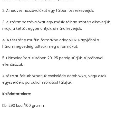
2. A nedves hozzávalókat egy tálban összekeverjük.
3. A száraz hozzávalókat egy másik tálban szintén elkeverjük,
majd a kettőt egybe öntjük, simára keverjük.
4. A tésztát a muffin formákba adagoljuk. Nagyjából a
háromnegyedéig töltsük meg a formákat.
5. Előmelegített sütőben 20-25 percig sütjük, tűpróbával
ellenőrizzük.
A tésztát felturbózhatjuk csokoládé darabokkal, vagy csak
egyszerűen, porcukor szórással tálaljuk.
Kalóriatartalom:
Kb. 290 kcal/100 gramm