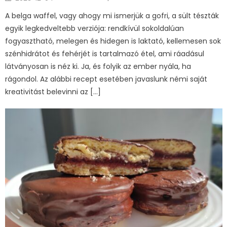
on
A belga waffel, vagy ahogy mi ismerjük a gofri, a sült tészták
egyik legkedveltebb verziója: rendkívül sokoldalúan
fogyasztható, melegen és hidegen is laktató, kellemesen sok
szénhidrátot és fehérjét is tartalmazó étel, ami ráadásul
látványosan is néz ki. Ja, és folyik az ember nyála, ha
rágondol. Az alábbi recept esetében javaslunk némi saját
kreativitást belevinni az […]