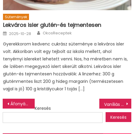
Sütemények
Lekváros isler glutén-és tejmentesen
Author
Posted
OkosReceptek
2025-10-28
on
Gyerekkorom kedvenc cukrász süteménye a lekváros isler
volt. Akkoriban volt egy tejbolt az iskola mellett, ahol
tenyérnyi islereket lehetett venni. Nos, ha méretben nem is,
de ízében megegyező islert sikerült alkotni. Lekváros isler
glutén-és tejmentesen hozzávalók: A linzerhez: 300 g
gluténmentes liszt 200 g hideg margarin (természetesen
vajjal is jó) 100 g kristálycukor 1 tojás […]
Bejegyzés
Áfonyás muffin
Vaníliás muffin/cupcake alaprecept
Keresés
navigáció
Keresés