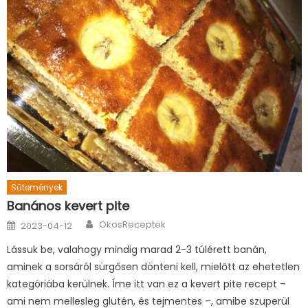
Sütemények
Banános kevert pite
Author
Posted
OkosReceptek
2023-04-12
on
Lássuk be, valahogy mindig marad 2-3 túlérett banán,
aminek a sorsáról sürgősen dönteni kell, mielőtt az ehetetlen
kategóriába kerülnek. Íme itt van ez a kevert pite recept –
ami nem mellesleg glutén, és tejmentes –, amibe szuperül