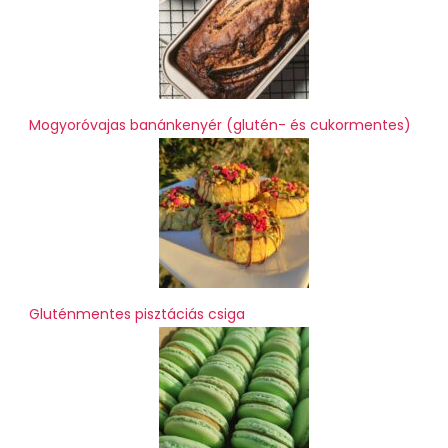
Mogyoróvajas banánkenyér (glutén- és cukormentes)
Gluténmentes pisztáciás csiga