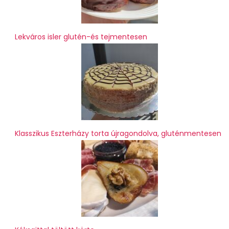
Lekváros isler glutén-és tejmentesen
Klasszikus Eszterházy torta újragondolva, gluténmentesen