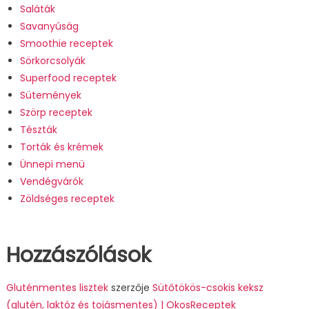
Saláták
Savanyúság
Smoothie receptek
Sörkorcsolyák
Superfood receptek
Sütemények
Szörp receptek
Tészták
Torták és krémek
Ünnepi menü
Vendégvárók
Zöldséges receptek
Hozzászólások
Gluténmentes lisztek
szerzője
Sütőtökös-csokis keksz
(glutén, laktóz és tojásmentes) | OkosReceptek