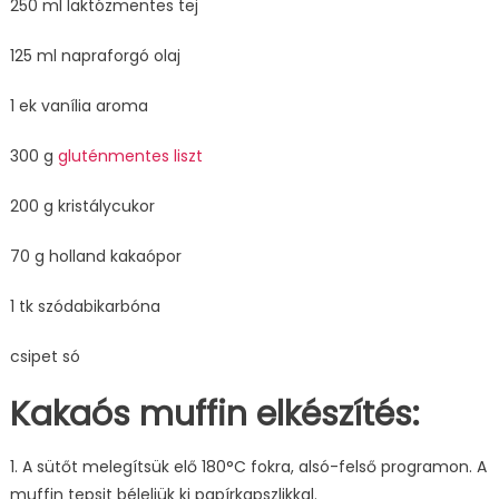
250 ml laktózmentes tej
125 ml napraforgó olaj
1 ek vanília aroma
300 g
gluténmentes liszt
200 g kristálycukor
70 g holland kakaópor
1 tk szódabikarbóna
csipet só
Kakaós muffin elkészítés:
1. A sütőt melegítsük elő 180°C fokra, alsó-felső programon. A
muffin tepsit béleljük ki papírkapszlikkal.