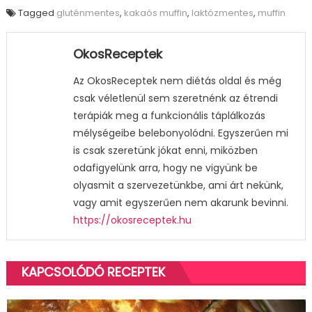
Tagged
gluténmentes
,
kakaós muffin
,
laktózmentes
,
muffin
OkosReceptek
Az OkosReceptek nem diétás oldal és még
csak véletlenül sem szeretnénk az étrendi
terápiák meg a funkcionális táplálkozás
mélységeibe belebonyolódni. Egyszerűen mi
is csak szeretünk jókat enni, miközben
odafigyelünk arra, hogy ne vigyünk be
olyasmit a szervezetünkbe, ami árt nekünk,
vagy amit egyszerűen nem akarunk bevinni.
https://okosreceptek.hu
KAPCSOLÓDÓ RECEPTEK