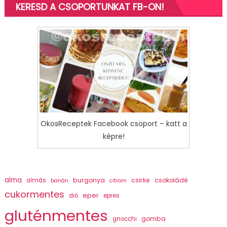
KERESD A CSOPORTUNKAT FB-ON!
OkosReceptek Facebook csoport – katt a
képre!
alma
burgonya
csirke
csokoládé
almás
banán
citrom
cukormentes
eper
dió
epres
gluténmentes
gomba
gnocchi