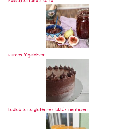
Kéksajttal töltött körte
Rumos fügelekvár
Lúdláb torta glutén-és laktózmentesen