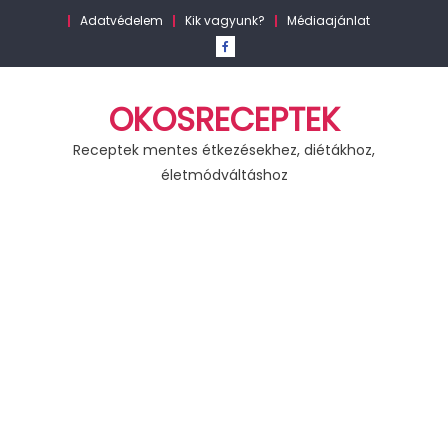
Skip
Adatvédelem
Kik vagyunk?
Médiaajánlat
to
content
OKOSRECEPTEK
Receptek mentes étkezésekhez, diétákhoz,
életmódváltáshoz