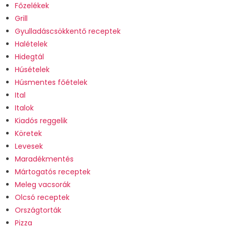
Főzelékek
Grill
Gyulladáscsökkentő receptek
Halételek
Hidegtál
Húsételek
Húsmentes főételek
Ital
Italok
Kiadós reggelik
Köretek
Levesek
Maradékmentés
Mártogatós receptek
Meleg vacsorák
Olcsó receptek
Országtorták
Pizza