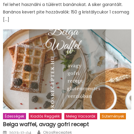
fel lehet használni a túlérett banánokat. A siker garantált.
Banános kevert pite hozzávalók: 150 g kristálycukor 1 csomag
[…]
Édességek
Kiadós Reggelik
Meleg Vacsorák
Sütemények
Belga waffel, avagy gofri recept
Author
Posted
OkosReceptek
2023-12-04