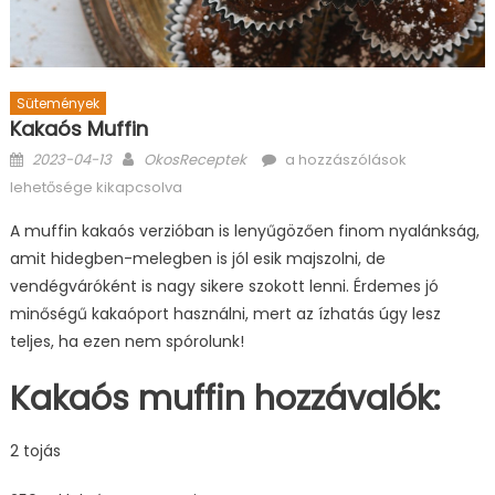
Sütemények
Kakaós Muffin
Posted
Author
Kakaós
2023-04-13
OkosReceptek
a hozzászólások
on
muffin
lehetősége kikapcsolva
bejegyzéshez
A muffin kakaós verzióban is lenyűgözően finom nyalánkság,
amit hidegben-melegben is jól esik majszolni, de
vendégváróként is nagy sikere szokott lenni. Érdemes jó
minőségű kakaóport használni, mert az ízhatás úgy lesz
teljes, ha ezen nem spórolunk!
Kakaós muffin hozzávalók:
2 tojás