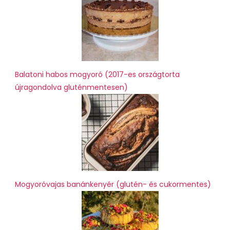
Balatoni habos mogyoró (2017-es országtorta
újragondolva gluténmentesen)
Mogyoróvajas banánkenyér (glutén- és cukormentes)