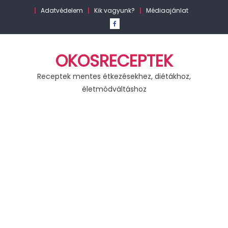
Skip
Adatvédelem
Kik vagyunk?
Médiaajánlat
to
content
OKOSRECEPTEK
Receptek mentes étkezésekhez, diétákhoz,
életmódváltáshoz