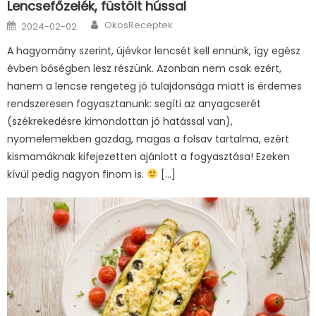
Lencsefőzelék, füstölt hússal
Author
Posted
OkosReceptek
2024-02-02
on
A hagyomány szerint, újévkor lencsét kell ennünk, így egész
évben bőségben lesz részünk. Azonban nem csak ezért,
hanem a lencse rengeteg jó tulajdonsága miatt is érdemes
rendszeresen fogyasztanunk: segíti az anyagcserét
(székrekedésre kimondottan jó hatással van),
nyomelemekben gazdag, magas a folsav tartalma, ezért
kismamáknak kifejezetten ajánlott a fogyasztása! Ezeken
kívül pedig nagyon finom is.
[…]