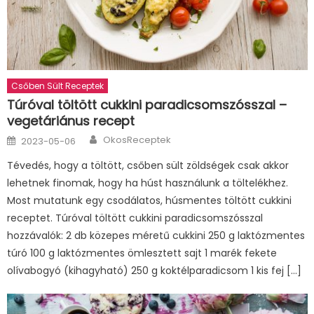
Csőben Sült Receptek
Túróval töltött cukkini paradicsomszósszal –
vegetáriánus recept
Author
Posted
OkosReceptek
2023-05-06
on
Tévedés, hogy a töltött, csőben sült zöldségek csak akkor
lehetnek finomak, hogy ha húst használunk a töltelékhez.
Most mutatunk egy csodálatos, húsmentes töltött cukkini
receptet. Túróval töltött cukkini paradicsomszósszal
hozzávalók: 2 db közepes méretű cukkini 250 g laktózmentes
túró 100 g laktózmentes ömlesztett sajt 1 marék fekete
olívabogyó (kihagyható) 250 g koktélparadicsom 1 kis fej […]