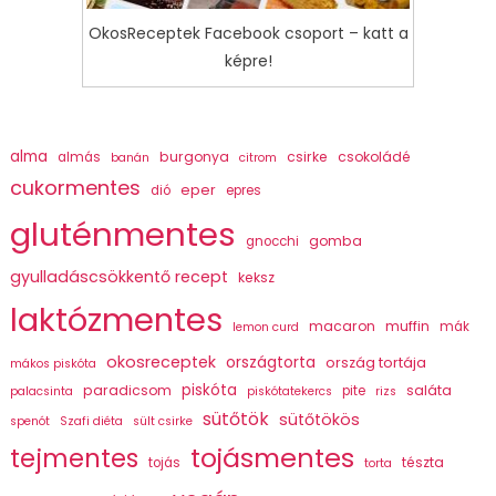
OkosReceptek Facebook csoport – katt a
képre!
alma
burgonya
csirke
csokoládé
almás
banán
citrom
cukormentes
eper
dió
epres
gluténmentes
gomba
gnocchi
gyulladáscsökkentő recept
keksz
laktózmentes
macaron
muffin
mák
lemon curd
okosreceptek
országtorta
ország tortája
mákos piskóta
piskóta
paradicsom
saláta
pite
palacsinta
piskótatekercs
rizs
sütőtök
sütőtökös
spenót
Szafi diéta
sült csirke
tojásmentes
tejmentes
tészta
tojás
torta