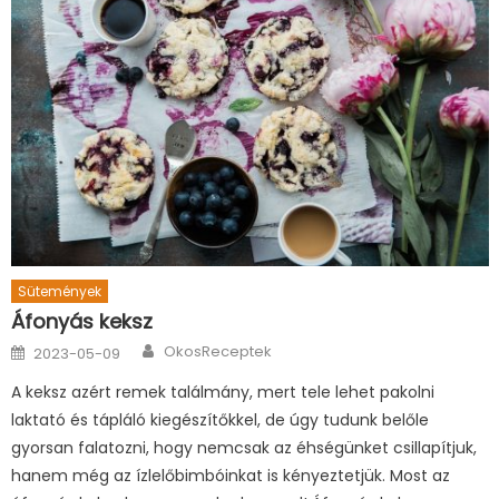
Sütemények
Áfonyás keksz
Author
Posted
OkosReceptek
2023-05-09
on
A keksz azért remek találmány, mert tele lehet pakolni
laktató és tápláló kiegészítőkkel, de úgy tudunk belőle
gyorsan falatozni, hogy nemcsak az éhségünket csillapítjuk,
hanem még az ízlelőbimbóinkat is kényeztetjük. Most az