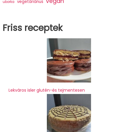
vegán
vegetáriánus
uborka
Friss receptek
Lekváros isler glutén-és tejmentesen