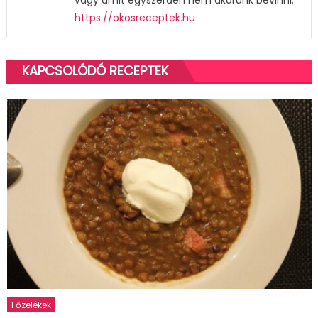
vagy amit egyszerűen nem akarunk bevinni.
https://okosreceptek.hu
KAPCSOLÓDÓ RECEPTEK
Főzelékek