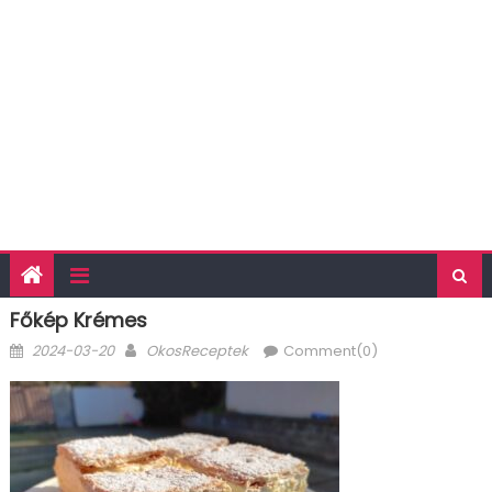
Főkép Krémes
Posted
Author
2024-03-20
OkosReceptek
Comment(0)
on