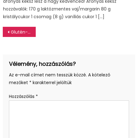
áfonyás keksz lesz a nagy kedvenced! Áfonyás keksz
hozzávalók: 170 g laktózmentes vaj/margarin 80 g
kristálycukor 1 csomag (8 g) vaníliás cukor 1 […]
Bejegyzés
Glutén- és laktózmentes francia krémes
navigáció
Vélemény, hozzászólás?
Az e-mail címet nem tesszük közzé.
A kötelező
mezőket
*
karakterrel jelöltük
Hozzászólás
*