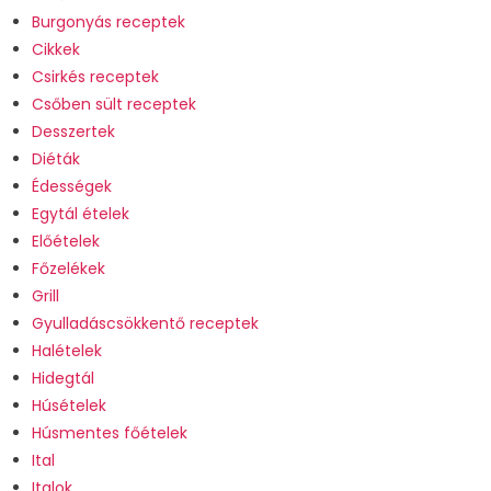
Burgonyás receptek
Cikkek
Csirkés receptek
Csőben sült receptek
Desszertek
Diéták
Édességek
Egytál ételek
Előételek
Főzelékek
Grill
Gyulladáscsökkentő receptek
Halételek
Hidegtál
Húsételek
Húsmentes főételek
Ital
Italok