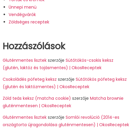
Ünnepi menü
Vendégvárók
Zöldséges receptek
Hozzászólások
Gluténmentes lisztek
szerzője
Sütőtökös-csokis keksz
(glutén, laktóz és tojásmentes) | OkosReceptek
Csokoládés pöfeteg keksz
szerzője
Sütőtökös pöfeteg keksz
(glutén és laktózmentes) | OkosReceptek
Zöld teás keksz (matcha cookie)
szerzője
Matcha brownie
gluténmentesen | OkosReceptek
Gluténmentes lisztek
szerzője
Somlói revolúció (2014-es
országtorta újragondolása gluténmentesen) | OkosReceptek