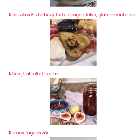
Klasszikus Eszterházy torta újragondolva, gluténmentesen
Kéksajttal töltött körte
Rumos fügelekvár