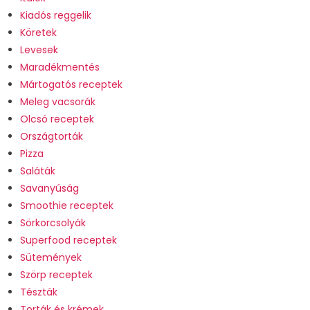
Kiadós reggelik
Köretek
Levesek
Maradékmentés
Mártogatós receptek
Meleg vacsorák
Olcsó receptek
Országtorták
Pizza
Saláták
Savanyúság
Smoothie receptek
Sörkorcsolyák
Superfood receptek
Sütemények
Szörp receptek
Tészták
Torták és krémek