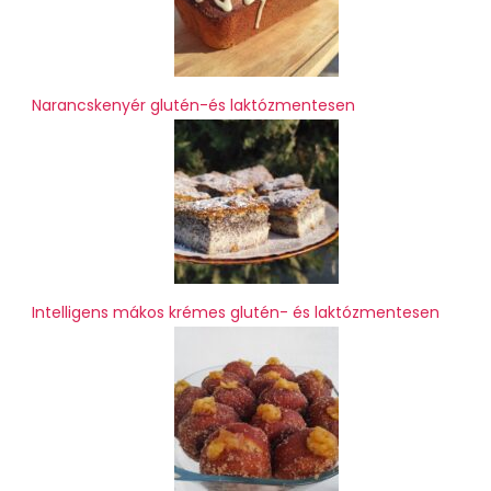
Narancskenyér glutén-és laktózmentesen
Intelligens mákos krémes glutén- és laktózmentesen