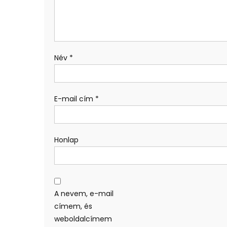
Név
*
E-mail cím
*
Honlap
A nevem, e-mail
címem, és
weboldalcímem