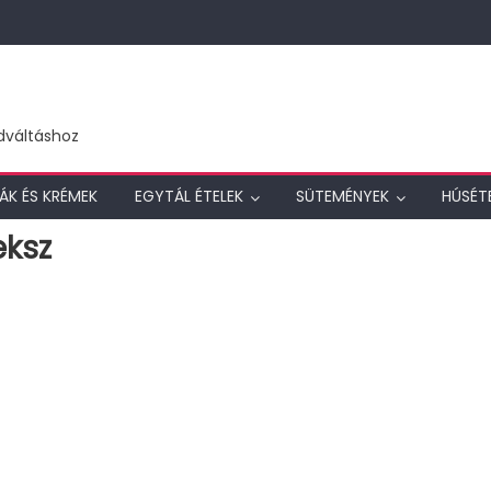
dváltáshoz
ÁK ÉS KRÉMEK
EGYTÁL ÉTELEK
SÜTEMÉNYEK
HÚSÉT
eksz