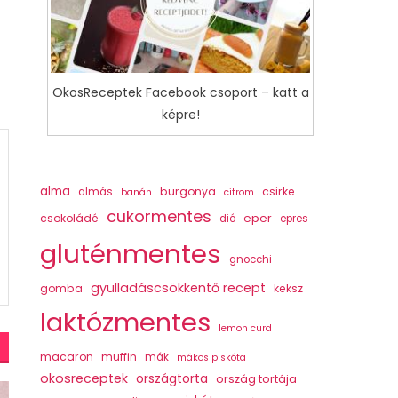
OkosReceptek Facebook csoport – katt a
képre!
alma
burgonya
csirke
almás
banán
citrom
cukormentes
csokoládé
eper
dió
epres
gluténmentes
gnocchi
gyulladáscsökkentő recept
gomba
keksz
laktózmentes
lemon curd
macaron
muffin
mák
mákos piskóta
okosreceptek
országtorta
ország tortája