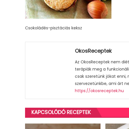
Csokoládés-pisztáciás keksz
OkosReceptek
Az OkosReceptek nem diétá
terápiák meg a funkcionáli
csak szeretünk jókat enni,
szervezetünkbe, ami árt n
https://okosreceptek.hu
KAPCSOLÓDÓ RECEPTEK