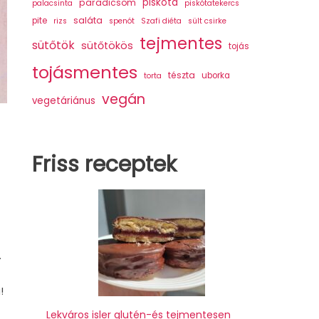
piskóta
paradicsom
palacsinta
piskótatekercs
saláta
pite
rizs
spenót
Szafi diéta
sült csirke
tejmentes
sütőtök
sütőtökös
tojás
tojásmentes
tészta
uborka
torta
vegán
vegetáriánus
Friss receptek
.
!
Lekváros isler glutén-és tejmentesen