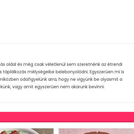
s oldal és még csak véletlenül sem szeretnénk az étrendi
s táplálkozás mélységeibe belebonyolódni. Egyszerűen mi is
 miközben odafigyelünk arra, hogy ne vigyünk be olyasmit a
ekünk, vagy amit egyszerűen nem akarunk bevinni.