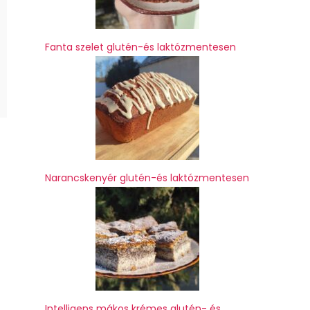
Fanta szelet glutén-és laktózmentesen
Narancskenyér glutén-és laktózmentesen
Intelligens mákos krémes glutén- és