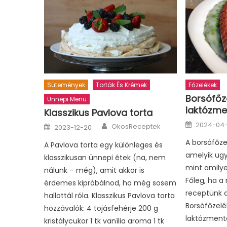
Sütemények
Torták És Krémek
Főzelékek
Borsófőz
Ünnepi Menü
laktózme
Klasszikus Pavlova torta
Posted
Author
Posted
2024-04-
OkosReceptek
2023-12-20
on
on
A borsófőzel
A Pavlova torta egy különleges és
amelyik ugy
klasszikusan ünnepi étek (na, nem
mint amilye
nálunk – még), amit akkor is
Főleg, ha a
érdemes kipróbálnod, ha még sosem
receptünk a
hallottál róla. Klasszikus Pavlova torta
Borsófőzelé
hozzávalók: 4 tojásfehérje 200 g
laktózmente
kristálycukor 1 tk vanília aroma 1 tk