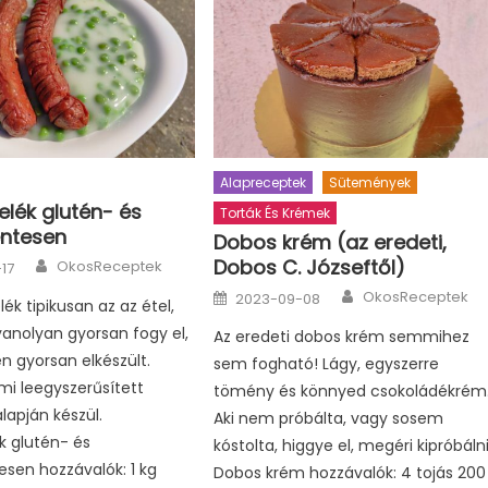
Alapreceptek
Sütemények
elék glutén- és
Torták És Krémek
ntesen
Dobos krém (az eredeti,
Author
Dobos C. Józseftől)
OkosReceptek
17
Author
Posted
OkosReceptek
2023-09-08
ék tipikusan az az étel,
on
anolyan gyorsan fogy el,
Az eredeti dobos krém semmihez
n gyorsan elkészült.
sem fogható! Lágy, egyszerre
 mi leegyszerűsített
tömény és könnyed csokoládékrém
lapján készül.
Aki nem próbálta, vagy sosem
k glutén- és
kóstolta, higgye el, megéri kipróbálni
sen hozzávalók: 1 kg
Dobos krém hozzávalók: 4 tojás 200