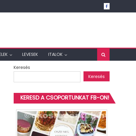
ELEK
LEVESEK
ITALOK
Keresés
Keresés
KERESD A CSOPORTUNKAT FB-ON!