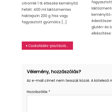
fagyasztott
citromlé 1 tk étkezési keményítő
laktózmente
Feltét: 400 ml laktózmentes
keményítő c
habtejszín 200 g friss vagy
édesítőszer 
fagyasztott gyümölcs […]
glutén-és 
elkészítése: 
Bejegyzés
Csokoládés-pisztáciás keksz
navigáció
Vélemény, hozzászólás?
Az e-mail címet nem tesszük közzé.
A kötelező
Hozzászólás
*