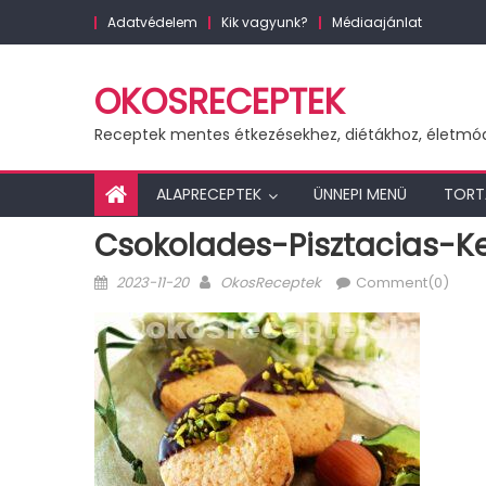
Skip
Adatvédelem
Kik vagyunk?
Médiaajánlat
to
content
OKOSRECEPTEK
Receptek mentes étkezésekhez, diétákhoz, életmó
ALAPRECEPTEK
ÜNNEPI MENÜ
TORT
Csokolades-Pisztacias-K
Posted
Author
2023-11-20
OkosReceptek
Comment(0)
on