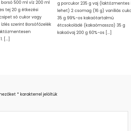
 borsó 500 ml víz 200 ml
g porcukor 235 g vaj (laktózmentes 
s tej 20 g étkezési
lehet) 2 csomag (16 g) vaníliás cuk
sipet só cukor vagy
35 g 99%-os kakaótartalmú
ízlés szerint Borsófőzelék
étcsokoládé (kakaómassza) 35 g
laktózmentesen
kakaóvaj 200 g 60%-os […]
1. […]
 mezőket
*
karakterrel jelöltük