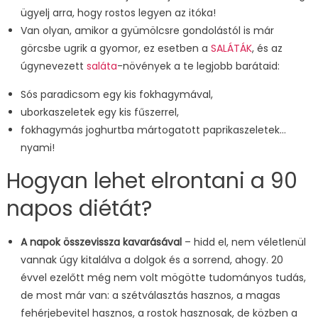
ügyelj arra, hogy rostos legyen az itóka!
Van olyan, amikor a gyümölcsre gondolástól is már
görcsbe ugrik a gyomor, ez esetben a
SALÁTÁK
, és az
úgynevezett
saláta
-növények a te legjobb barátaid:
Sós paradicsom egy kis fokhagymával,
uborkaszeletek egy kis fűszerrel,
fokhagymás joghurtba mártogatott paprikaszeletek…
nyami!
Hogyan lehet elrontani a 90
napos diétát?
A napok összevissza kavarásával
– hidd el, nem véletlenül
vannak úgy kitalálva a dolgok és a sorrend, ahogy. 20
évvel ezelőtt még nem volt mögötte tudományos tudás,
de most már van: a szétválasztás hasznos, a magas
fehérjebevitel hasznos, a rostok hasznosak, de közben a