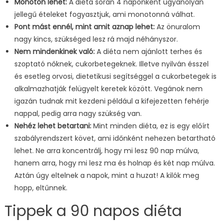
Monoton lehet:
A diéta során 4 naponként ugyanolyan
jellegű ételeket fogyasztjuk, ami monotonná válhat.
Pont mást ennél, mint amit aznap lehet:
Az önuralom
nagy kincs, szükséged lesz rá majd néhányszor.
Nem mindenkinek való:
A diéta nem ajánlott terhes és
szoptató nőknek, cukorbetegeknek. Illetve nyilván ésszel
és esetleg orvosi, dietetikusi segítséggel a cukorbetegek is
alkalmazhatják felügyelt keretek között. Vegánok nem
igazán tudnak mit kezdeni például a kifejezetten fehérje
nappal, pedig arra nagy szükség van.
Nehéz lehet betartani:
Mint minden diéta, ez is egy előírt
szabályrendszert követ, ami időnként nehezen betartható
lehet. Ne arra koncentrálj, hogy mi lesz 90 nap múlva,
hanem arra, hogy mi lesz ma és holnap és két nap múlva.
Aztán úgy eltelnek a napok, mint a huzat! A kilók meg
hopp, eltűnnek.
Tippek a 90 napos diéta