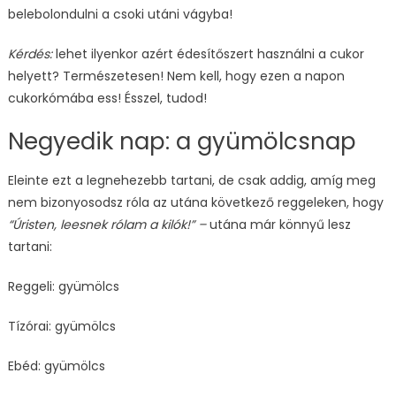
belebolondulni a csoki utáni vágyba!
Kérdés:
lehet ilyenkor azért édesítőszert használni a cukor
helyett? Természetesen! Nem kell, hogy ezen a napon
cukorkómába ess! Ésszel, tudod!
Negyedik nap: a gyümölcsnap
Eleinte ezt a legnehezebb tartani, de csak addig, amíg meg
nem bizonyosodsz róla az utána következő reggeleken, hogy
“Úristen, leesnek rólam a kilók!” –
utána már könnyű lesz
tartani:
Reggeli: gyümölcs
Tízórai: gyümölcs
Ebéd: gyümölcs