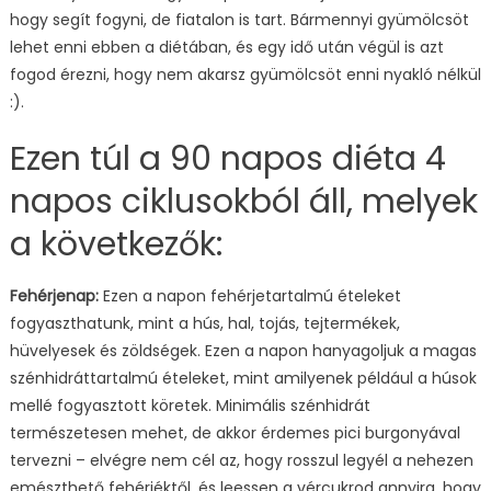
hogy segít fogyni, de fiatalon is tart. Bármennyi gyümölcsöt
lehet enni ebben a diétában, és egy idő után végül is azt
fogod érezni, hogy nem akarsz gyümölcsöt enni nyakló nélkül
:).
Ezen túl a 90 napos diéta 4
napos ciklusokból áll, melyek
a következők:
Fehérjenap:
Ezen a napon fehérjetartalmú ételeket
fogyaszthatunk, mint a hús, hal, tojás, tejtermékek,
hüvelyesek és zöldségek. Ezen a napon hanyagoljuk a magas
szénhidráttartalmú ételeket, mint amilyenek például a húsok
mellé fogyasztott köretek. Minimális szénhidrát
természetesen mehet, de akkor érdemes pici burgonyával
tervezni – elvégre nem cél az, hogy rosszul legyél a nehezen
emészthető fehérjéktől, és leessen a vércukrod annyira, hogy