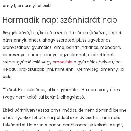
annyit, amennyi jól esik!
Harmadik nap: szénhidrát nap
Reggeli:
kávé/tea/kakaó a szokott módon (kávézni, teázni
bármennyit lehet), ahogy szereted, plusz ugyebár az
aranyszabály: gyümölcs. Alma, banán, narancs, mandarin,
cseresznye, barack, dinnye, egzotikumok, akármi lehet.
Mehet gyümölcslé vagy
smoothie
a gyümölcs helyett, ha
például praktikusabb inni, mint enni. Mennyiség: amennyi jól
esik.
Tízórai:
Ha szükséges, akkor gyümölcs. Ha nem vagy éhes
(vagy nem keltél túl korán), elhagyható.
Ebéd:
Bármilyen tészta, amit imádsz, de nem dominál benne
a hús. Ilyenkor lehet enni például szendvicset is, minimális
felvágottal. Ha ezen a napon ennél mondjuk kakaós csigát,