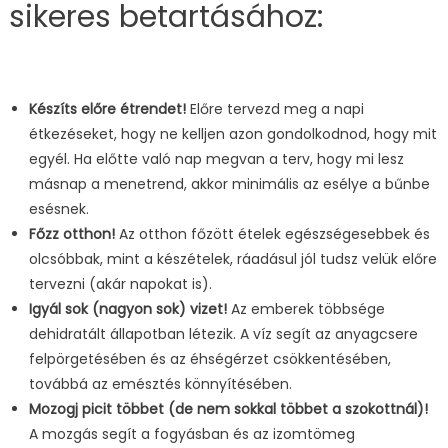
sikeres betartásához:
Készíts előre étrendet!
Előre tervezd meg a napi
étkezéseket, hogy ne kelljen azon gondolkodnod, hogy mit
egyél. Ha előtte való nap megvan a terv, hogy mi lesz
másnap a menetrend, akkor minimális az esélye a bűnbe
esésnek.
Főzz otthon!
Az otthon főzött ételek egészségesebbek és
olcsóbbak, mint a készételek, ráadásul jól tudsz velük előre
tervezni (akár napokat is).
Igyál sok (nagyon sok) vizet!
Az emberek többsége
dehidratált állapotban létezik. A víz segít az anyagcsere
felpörgetésében és az éhségérzet csökkentésében,
továbbá az emésztés könnyítésében.
Mozogj picit többet (de nem sokkal többet a szokottnál)!
A mozgás segít a fogyásban és az izomtömeg