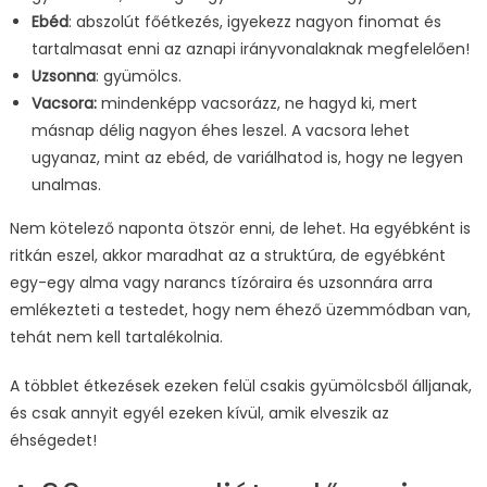
Ebéd
: abszolút főétkezés, igyekezz nagyon finomat és
tartalmasat enni az aznapi irányvonalaknak megfelelően!
Uzsonna
: gyümölcs.
Vacsora:
mindenképp vacsorázz, ne hagyd ki, mert
másnap délig nagyon éhes leszel. A vacsora lehet
ugyanaz, mint az ebéd, de variálhatod is, hogy ne legyen
unalmas.
Nem kötelező naponta ötször enni, de lehet. Ha egyébként is
ritkán eszel, akkor maradhat az a struktúra, de egyébként
egy-egy alma vagy narancs tízóraira és uzsonnára arra
emlékezteti a testedet, hogy nem éhező üzemmódban van,
tehát nem kell tartalékolnia.
A többlet étkezések ezeken felül csakis gyümölcsből álljanak,
és csak annyit egyél ezeken kívül, amik elveszik az
éhségedet!