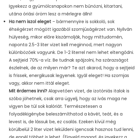
Igyekezz a gyümölcsnapokon nem bűnözni, kitartani,
utána óriási öröm lesz a mérlegre állni!
Ha nem iszol eleget
– bármennyire is sokkoló, sok
éhségérzet mögött igazából szomjúságérzet van. Nyilván
hülyeség, mikor előre kiszámolják, hogy mittudomén,
naponta 2.5-3 liter vizet kell meginnod, mert nagyon
különbözőek vagyunk. De 1-2 literrel nem lehet eltengődni.
A sejtjeid 70%-a víz. Be tudnak spájzolni, ha szárazságot
észlelnek, de az milyen már? Te azt akarod, hogy a sejtjeid
is frissek, energikusak legyenek. Igyál eleget! Ha szomjas
vagy, akkor nem ittál eleget.
Mit érdemes inni?
Alapvetően vizet, de izotóniás italok is
szóba jöhetnek, csak arra ügyelj, hogy az ivás maga ne
vigyen be túl sok kalóriát. Természetesen a
folyadékigénybe beleszámíthatod a kávét, teát, és a
levest is, de lássuk be, ez csalás. Ezeken kívül még
körülbelül 2 liter vizet leküldeni igencsak hasznos tud lenni,
de ennél többet is lehet. (Figyeld magad, és igyekezz a