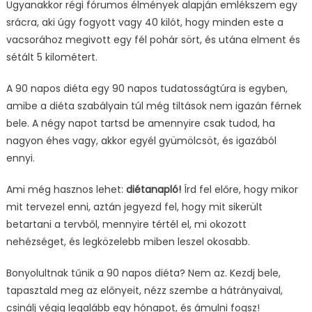
Ugyanakkor régi fórumos élmények alapján emlékszem egy
srácra, aki úgy fogyott vagy 40 kilót, hogy minden este a
vacsorához megivott egy fél pohár sört, és utána elment és
sétált 5 kilométert.
A 90 napos diéta egy 90 napos tudatosságtúra is egyben,
amibe a diéta szabályain túl még tiltások nem igazán férnek
bele. A négy napot tartsd be amennyire csak tudod, ha
nagyon éhes vagy, akkor egyél gyümölcsöt, és igazából
ennyi.
Ami még hasznos lehet:
diétanapló!
Írd fel előre, hogy mikor
mit tervezel enni, aztán jegyezd fel, hogy mit sikerült
betartani a tervből, mennyire tértél el, mi okozott
nehézséget, és legközelebb miben leszel okosabb.
Bonyolultnak tűnik a 90 napos diéta? Nem az. Kezdj bele,
tapasztald meg az előnyeit, nézz szembe a hátrányaival,
csinálj végig legalább egy hónapot, és ámulni fogsz!