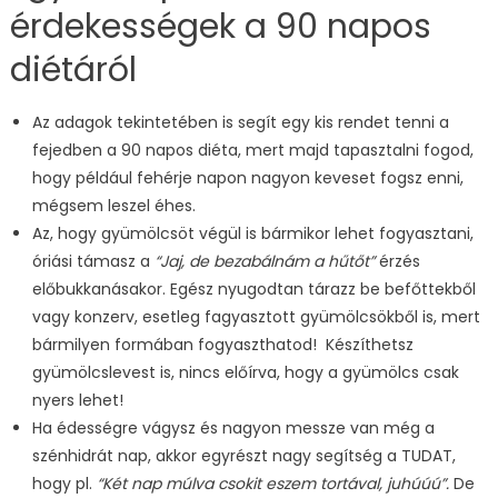
érdekességek a 90 napos
diétáról
Az adagok tekintetében is segít egy kis rendet tenni a
fejedben a 90 napos diéta, mert majd tapasztalni fogod,
hogy például fehérje napon nagyon keveset fogsz enni,
mégsem leszel éhes.
Az, hogy gyümölcsöt végül is bármikor lehet fogyasztani,
óriási támasz a
“Jaj, de bezabálnám a hűtőt”
érzés
előbukkanásakor. Egész nyugodtan tárazz be befőttekből
vagy konzerv, esetleg fagyasztott gyümölcsökből is, mert
bármilyen formában fogyaszthatod! Készíthetsz
gyümölcslevest is, nincs előírva, hogy a gyümölcs csak
nyers lehet!
Ha édességre vágysz és nagyon messze van még a
szénhidrát nap, akkor egyrészt nagy segítség a TUDAT,
hogy pl.
“Két nap múlva csokit eszem tortával, juhúúú”.
De