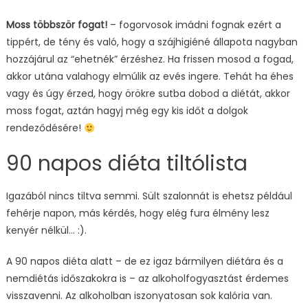
Moss többször fogat!
– fogorvosok imádni fognak ezért a
tippért, de tény és való, hogy a szájhigiéné állapota nagyban
hozzájárul az “ehetnék” érzéshez. Ha frissen mosod a fogad,
akkor utána valahogy elmúlik az evés ingere. Tehát ha éhes
vagy és úgy érzed, hogy örökre sutba dobod a diétát, akkor
moss fogat, aztán hagyj még egy kis időt a dolgok
rendeződésére!
90 napos diéta tiltólista
Igazából nincs tiltva semmi. Sült szalonnát is ehetsz például
fehérje napon, más kérdés, hogy elég fura élmény lesz
kenyér nélkül… :).
A 90 napos diéta alatt – de ez igaz bármilyen diétára és a
nemdiétás időszakokra is – az alkoholfogyasztást érdemes
visszavenni. Az alkoholban iszonyatosan sok kalória van.