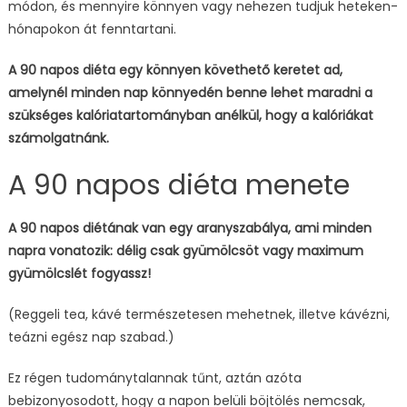
módon, és mennyire könnyen vagy nehezen tudjuk heteken-
hónapokon át fenntartani.
A 90 napos diéta egy könnyen követhető keretet ad,
amelynél minden nap könnyedén benne lehet maradni a
szükséges kalóriatartományban anélkül, hogy a kalóriákat
számolgatnánk.
A 90 napos diéta menete
A 90 napos diétának van egy aranyszabálya, ami minden
napra vonatozik: délig csak gyümölcsöt vagy maximum
gyümölcslét fogyassz!
(Reggeli tea, kávé természetesen mehetnek, illetve kávézni,
teázni egész nap szabad.)
Ez régen tudománytalannak tűnt, aztán azóta
bebizonyosodott, hogy a napon belüli böjtölés nemcsak,