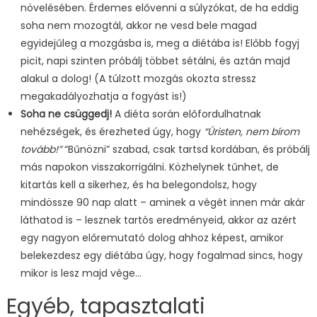
növelésében. Érdemes elővenni a súlyzókat, de ha eddig
soha nem mozogtál, akkor ne vesd bele magad
egyidejűleg a mozgásba is, meg a diétába is! Előbb fogyj
picit, napi szinten próbálj többet sétálni, és aztán majd
alakul a dolog! (A túlzott mozgás okozta stressz
megakadályozhatja a fogyást is!)
Soha ne csüggedj!
A diéta során előfordulhatnak
nehézségek, és érezheted úgy, hogy
“Úristen, nem bírom
tovább!”
“Bűnözni” szabad, csak tartsd kordában, és próbálj
más napokon visszakorrigálni. Közhelynek tűnhet, de
kitartás kell a sikerhez, és ha belegondolsz, hogy
mindössze 90 nap alatt – aminek a végét innen már akár
láthatod is – lesznek tartós eredményeid, akkor az azért
egy nagyon előremutató dolog ahhoz képest, amikor
belekezdesz egy diétába úgy, hogy fogalmad sincs, hogy
mikor is lesz majd vége…
Egyéb, tapasztalati