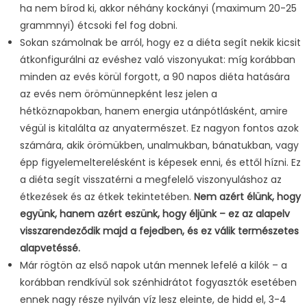
ha nem bírod ki, akkor néhány kockányi (maximum 20-25
grammnyi) étcsoki fel fog dobni.
Sokan számolnak be arról, hogy ez a diéta segít nekik kicsit
átkonfigurálni az evéshez való viszonyukat: míg korábban
minden az evés körül forgott, a 90 napos diéta hatására
az evés nem örömünnepként lesz jelen a
hétköznapokban, hanem energia utánpótlásként, amire
végül is kitalálta az anyatermészet. Ez nagyon fontos azok
számára, akik örömükben, unalmukban, bánatukban, vagy
épp figyelemelterelésként is képesek enni, és ettől hízni. Ez
a diéta segít visszatérni a megfelelő viszonyuláshoz az
étkezések és az étkek tekintetében.
Nem azért élünk, hogy
együnk, hanem azért eszünk, hogy éljünk – ez az alapelv
visszarendeződik majd a fejedben, és ez válik természetes
alapvetéssé.
Már rögtön az első napok után mennek lefelé a kilók – a
korábban rendkívül sok szénhidrátot fogyasztók esetében
ennek nagy része nyilván víz lesz eleinte, de hidd el, 3-4