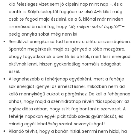
kiló felesleges vizet sem jó cipelni nap mint nap -, és a
centik is. Súlyfeleslegtől függően az első 4-5 kilót még
csak te fogod majd észlelni, de a 6. kilónál már minden
ismerősöd ámulni fog, hogy
“Jé, milyen sokat fogytál!”
–
pedig annyira sokat még nem is!
Rendkívül energikussá tud tenni ez a diéta összességében.
Spontán megérkezik majd az igényed a több mozgásra,
ahogy fogyatkoznak a centik és a kilók, mert lesz energiád
aktívnak lenni, hiszen gyakorlatilag normális adagokat
eszel.
A legnehezebb a fehérjenap egyébként, mert a fehérje
sok energiát igényel az emésztésnél, miközben nem ad
kellő mennyiségű cukrot a pörgéshez. De kell a fehérjenap
ahhoz, hogy majd a szénhidrátnap révén “kicsapódjon” az
egész diéta abban, hogy zsírt fog bontani a szervezet. A
fehérje napokon egyél picit több savas gyümölcsöt, és
mindig egyél lehetőség szerint savanyúságot!
Állandó tévhit, hogy a banán hizlal. Semmi nem hizlal, ha