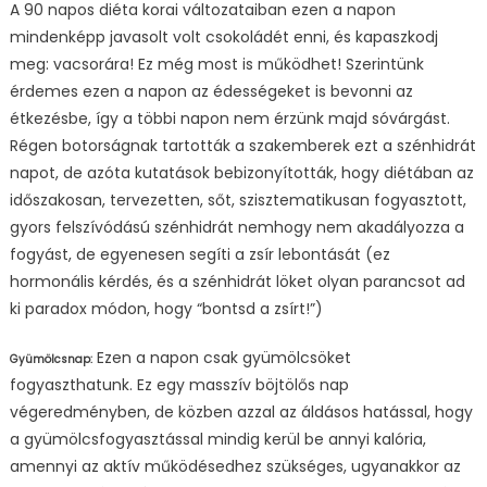
A 90 napos diéta korai változataiban ezen a napon
mindenképp javasolt volt csokoládét enni, és kapaszkodj
meg: vacsorára! Ez még most is működhet! Szerintünk
érdemes ezen a napon az édességeket is bevonni az
étkezésbe, így a többi napon nem érzünk majd sóvárgást.
Régen botorságnak tartották a szakemberek ezt a szénhidrát
napot, de azóta kutatások bebizonyították, hogy diétában az
időszakosan, tervezetten, sőt, szisztematikusan fogyasztott,
gyors felszívódású szénhidrát nemhogy nem akadályozza a
fogyást, de egyenesen segíti a zsír lebontását (ez
hormonális kérdés, és a szénhidrát löket olyan parancsot ad
ki paradox módon, hogy “bontsd a zsírt!”)
Ezen a napon csak gyümölcsöket
Gyümölcsnap:
fogyaszthatunk. Ez egy masszív böjtölős nap
végeredményben, de közben azzal az áldásos hatással, hogy
a gyümölcsfogyasztással mindig kerül be annyi kalória,
amennyi az aktív működésedhez szükséges, ugyanakkor az