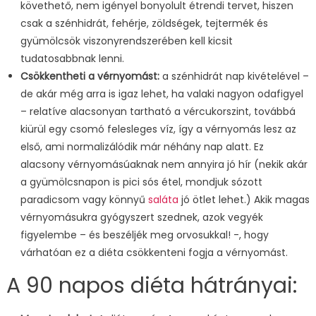
követhető, nem igényel bonyolult étrendi tervet, hiszen
csak a szénhidrát, fehérje, zöldségek, tejtermék és
gyümölcsök viszonyrendszerében kell kicsit
tudatosabbnak lenni.
Csökkentheti a vérnyomást:
a szénhidrát nap kivételével –
de akár még arra is igaz lehet, ha valaki nagyon odafigyel
– relatíve alacsonyan tartható a vércukorszint, továbbá
kiürül egy csomó felesleges víz, így a vérnyomás lesz az
első, ami normalizálódik már néhány nap alatt. Ez
alacsony vérnyomásúaknak nem annyira jó hír (nekik akár
a gyümölcsnapon is pici sós étel, mondjuk sózott
paradicsom vagy könnyű
saláta
jó ötlet lehet.) Akik magas
vérnyomásukra gyógyszert szednek, azok vegyék
figyelembe – és beszéljék meg orvosukkal! -, hogy
várhatóan ez a diéta csökkenteni fogja a vérnyomást.
A 90 napos diéta hátrányai: