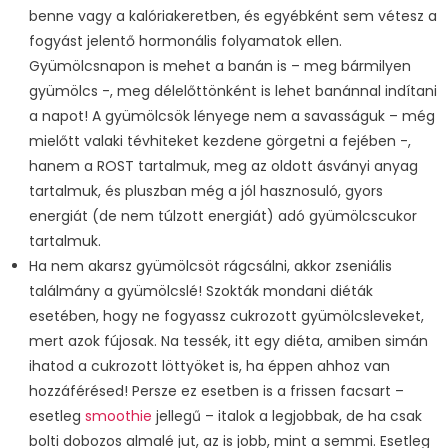
benne vagy a kalóriakeretben, és egyébként sem vétesz a
fogyást jelentő hormonális folyamatok ellen.
Gyümölcsnapon is mehet a banán is – meg bármilyen
gyümölcs -, meg délelőttönként is lehet banánnal indítani
a napot! A gyümölcsök lényege nem a savasságuk – még
mielőtt valaki tévhiteket kezdene görgetni a fejében -,
hanem a ROST tartalmuk, meg az oldott ásványi anyag
tartalmuk, és pluszban még a jól hasznosuló, gyors
energiát (de nem túlzott energiát) adó gyümölcscukor
tartalmuk.
Ha nem akarsz gyümölcsöt rágcsálni, akkor zseniális
találmány a gyümölcslé! Szokták mondani diéták
esetében, hogy ne fogyassz cukrozott gyümölcsleveket,
mert azok fújosak. Na tessék, itt egy diéta, amiben simán
ihatod a cukrozott löttyöket is, ha éppen ahhoz van
hozzáférésed! Persze ez esetben is a frissen facsart –
esetleg
smoothie
jellegű – italok a legjobbak, de ha csak
bolti dobozos almalé jut, az is jobb, mint a semmi. Esetleg