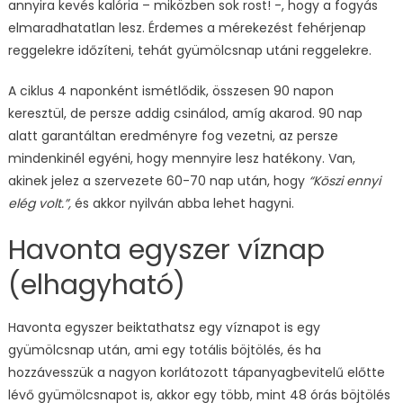
annyira kevés kalória – miközben sok rost! -, hogy a fogyás
elmaradhatatlan lesz. Érdemes a mérekezést fehérjenap
reggelekre időzíteni, tehát gyümölcsnap utáni reggelekre.
A ciklus 4 naponként ismétlődik, összesen 90 napon
keresztül, de persze addig csinálod, amíg akarod. 90 nap
alatt garantáltan eredményre fog vezetni, az persze
mindenkinél egyéni, hogy mennyire lesz hatékony. Van,
akinek jelez a szervezete 60-70 nap után, hogy
“Köszi ennyi
elég volt.”,
és akkor nyilván abba lehet hagyni.
Havonta egyszer víznap
(elhagyható)
Havonta egyszer beiktathatsz egy víznapot is egy
gyümölcsnap után, ami egy totális böjtölés, és ha
hozzávesszük a nagyon korlátozott tápanyagbevitelű előtte
lévő gyümölcsnapot is, akkor egy több, mint 48 órás böjtölés