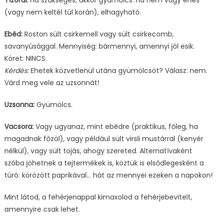
Tízórai:
Ha szükséges, akkor gyümölcs. Ha nem vagy éhes
(vagy nem keltél túl korán), elhagyható.
Ebéd:
Roston sült csirkemell vagy sült csirkecomb,
savanyúsággal. Mennyiség: bármennyi, amennyi jól esik.
Köret: NINCS.
Kérdés:
Ehetek közvetlenül utána gyümölcsöt? Válasz: nem.
Várd meg vele az uzsonnát!
Uzsonna:
Gyümölcs.
Vacsora:
Vagy ugyanaz, mint ebédre (praktikus, főleg, ha
magadnak főzöl), vagy például sült virsli mustárral (kenyér
nélkül), vagy sült tojás, ahogy szereted. Alternatívaként
szóba jöhetnek a tejtermékek is, köztük is elsődlegesként a
túró: körözött paprikával… hát az mennyei ezeken a napokon!
Mint látod, a fehérjenappal kimaxolod a fehérjebevitelt,
amennyire csak lehet.