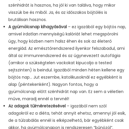
szénhidrát is hasznos, ha jól ki van találva, hogy mikor
visszük be és miből. Ja, és az időszakos böjtölés is
brutálisan hasznos.
A gyümölcsnap kihagyásával
– ez igazából egy böjtös nap,
amivel irdatlan mennyiségű kalóriát lehet megspórolni
úgy, hogy közben nem halsz éhen és sok az életerő
energiád. Az emésztőrendszered ilyenkor felszabadul, ami
által az immunrendszered és az úgynevezett autofágia
(amikor a szükségtelen vackokat kipucolja a tested
sejtszinten) is beindul. Igazából minden héten kellene egy
böjtös nap… Jut eszembe, katolikusoknál ez egyébként is
alap (péntekenként). Nagyon fontos, hogy a
gyümölcsnap előtt szénhidrát nap van. Ez sem a véletlen
műve, maradj ennél a tervnél!
Az adagok túlméretezésével
– igazából nem szól
adagokról ez a diéta, tehát annyit ehetsz, amennyi jól esik,
de a túlzabálás ennél is elképzelhető, bár egyébként csak
akkor, ha gyümölcsnapon is rendszeresen “bűnözöl”.