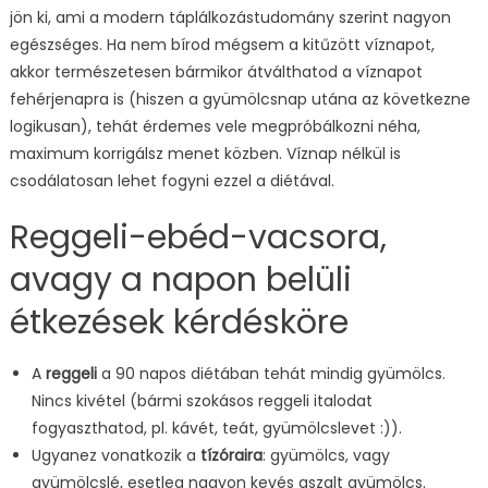
jön ki, ami a modern táplálkozástudomány szerint nagyon
egészséges. Ha nem bírod mégsem a kitűzött víznapot,
akkor természetesen bármikor átválthatod a víznapot
fehérjenapra is (hiszen a gyümölcsnap utána az következne
logikusan), tehát érdemes vele megpróbálkozni néha,
maximum korrigálsz menet közben. Víznap nélkül is
csodálatosan lehet fogyni ezzel a diétával.
Reggeli-ebéd-vacsora,
avagy a napon belüli
étkezések kérdésköre
A
reggeli
a 90 napos diétában tehát mindig gyümölcs.
Nincs kivétel (bármi szokásos reggeli italodat
fogyaszthatod, pl. kávét, teát, gyümölcslevet :)).
Ugyanez vonatkozik a
tízóraira
: gyümölcs, vagy
gyümölcslé, esetleg nagyon kevés aszalt gyümölcs.