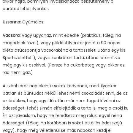
akkor hajrá, bármilyen ínycsiklandozó péksütemény a
barátod lehet ilyenkor.
Uzsonna:
Gyümölcs.
Vacsora:
Vagy ugyanaz, mint ebédre (praktikus, főleg, ha
magadnak főzöl), vagy például ilyenkor jöhet a 90 napos
diéta csúcspontja vacsoraként: a tortaszelet, utána egy kis
Sportszelettel :), vagyis konkrétan torta, utána letömítve
még egy kis csokival. (Persze ha cukorbeteg vagy, akkor ez
rád nem igaz.)
A szénhidrát nap eleinte sokak kedvence, mert ilyenkor
bátran és bűntudat nélkül lehet némi csokoládét enni, de az
az érdekes, hogy egy idő után már nem fogod kívánni az
édességet, tehát simán elfelejtődik a torta is, meg a csoki is.
Én azt javaslom, hogy ne feledkezz meg róluk: egyél néha
édességet (főleg, ha korábban is sokat ettél és édesszájú
vagy), hogy még véletlenül se más napokon kezdj el