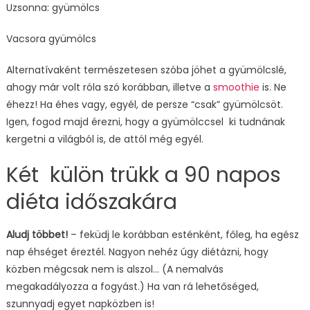
Uzsonna: gyümölcs
Vacsora gyümölcs
Alternatívaként természetesen szóba jöhet a gyümölcslé,
ahogy már volt róla szó korábban, illetve a
smoothie
is. Ne
éhezz! Ha éhes vagy, egyél, de persze “csak” gyümölcsöt.
Igen, fogod majd érezni, hogy a gyümölccsel ki tudnának
kergetni a világból is, de attól még egyél.
Két külön trükk a 90 napos
diéta időszakára
Aludj többet!
– feküdj le korábban esténként, főleg, ha egész
nap éhséget éreztél. Nagyon nehéz úgy diétázni, hogy
közben mégcsak nem is alszol… (A nemalvás
megakadályozza a fogyást.) Ha van rá lehetőséged,
szunnyadj egyet napközben is!