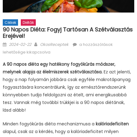
Cikkek
Diéták
90 Napos Diéta: Fogyj Tartósan A Szétválasztás
Erejével!
Posted
Author
90
2024-02-22
OkosReceptek
a hozzászólások
on
napos
lehetősége kikapcsolva
diéta:
A 90 napos diéta egy hatékony fogyókúrás módszer,
Fogyj
melynek alapja az élelmiszerek szétválasztása.
Ez azt jelenti,
tartósan
a
hogy a nap folyamán jobbára csak egyféle makrotápanyag
szétválasztás
fogyasztására koncentrálunk, így az emésztőrendszerünk
erejével!
könnyebben tudja feldolgozni az ételt, ami energikusabbá
bejegyzéshez
tesz. Vannak még további trükkjei is a 90 napos diétának,
lásd alább!
Minden fogyókúrás diéta mechanizmusa a
kalóriadeficiten
alapul, csak az a kérdés, hogy a kalóriadeficitet milyen