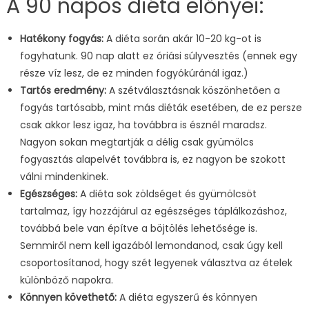
A 90 napos diéta előnyei:
Hatékony fogyás:
A diéta során akár 10-20 kg-ot is
fogyhatunk. 90 nap alatt ez óriási súlyvesztés (ennek egy
része víz lesz, de ez minden fogyókúránál igaz.)
Tartós eredmény:
A szétválasztásnak köszönhetően a
fogyás tartósabb, mint más diéták esetében, de ez persze
csak akkor lesz igaz, ha továbbra is észnél maradsz.
Nagyon sokan megtartják a délig csak gyümölcs
fogyasztás alapelvét továbbra is, ez nagyon be szokott
válni mindenkinek.
Egészséges:
A diéta sok zöldséget és gyümölcsöt
tartalmaz, így hozzájárul az egészséges táplálkozáshoz,
továbbá bele van építve a böjtölés lehetősége is.
Semmiről nem kell igazából lemondanod, csak úgy kell
csoportosítanod, hogy szét legyenek választva az ételek
különböző napokra.
Könnyen követhető:
A diéta egyszerű és könnyen