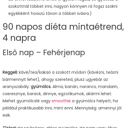
szokottnál többet inni, nagyon könnyen rá fogsz szokni
egyébként hosszú távon a többet ivásra.)
90 napos diéta mintaétrend,
4 napra
Első nap – Fehérjenap
Reggeli:
kávé/tea/kakaó a szokott módon (kávézni, teázni
bármennyit lehet), ahogy szereted, plusz ugyebár az
aranyszabály:
gyümölcs.
Alma, banán, narancs, mandarin,
cseresznye, barack, dinnye, egzotikumok, akármi lehet.
Mehet gyümölcslé vagy
smoothie
a gyümölcs helyett, ha
például praktikusabb inni, mint enni. Mennyiség: amennyi jól
esik.