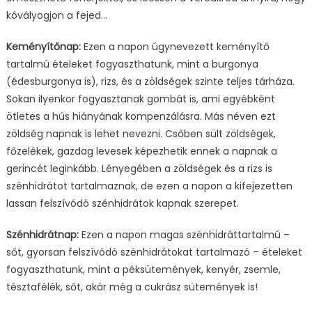
kóvályogjon a fejed…
Keményítőnap:
Ezen a napon úgynevezett keményítő
tartalmú ételeket fogyaszthatunk, mint a burgonya
(édesburgonya is), rizs, és a zöldségek szinte teljes tárháza.
Sokan ilyenkor fogyasztanak gombát is, ami egyébként
ötletes a hús hiányának kompenzálásra. Más néven ezt
zöldség napnak is lehet nevezni. Csőben sült zöldségek,
főzelékek, gazdag levesek képezhetik ennek a napnak a
gerincét leginkább. Lényegében a zöldségek és a rizs is
szénhidrátot tartalmaznak, de ezen a napon a kifejezetten
lassan felszívódó szénhidrátok kapnak szerepet.
Szénhidrátnap:
Ezen a napon magas szénhidráttartalmú –
sőt, gyorsan felszívódó szénhidrátokat tartalmazó – ételeket
fogyaszthatunk, mint a péksütemények, kenyér, zsemle,
tésztafélék, sőt, akár még a cukrász sütemények is!