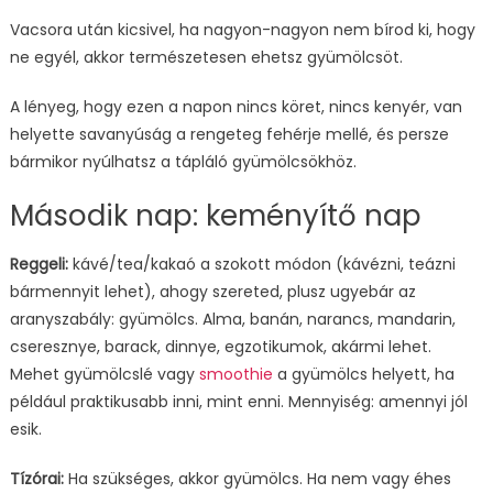
Vacsora után kicsivel, ha nagyon-nagyon nem bírod ki, hogy
ne egyél, akkor természetesen ehetsz gyümölcsöt.
A lényeg, hogy ezen a napon nincs köret, nincs kenyér, van
helyette savanyúság a rengeteg fehérje mellé, és persze
bármikor nyúlhatsz a tápláló gyümölcsökhöz.
Második nap: keményítő nap
Reggeli:
kávé/tea/kakaó a szokott módon (kávézni, teázni
bármennyit lehet), ahogy szereted, plusz ugyebár az
aranyszabály: gyümölcs. Alma, banán, narancs, mandarin,
cseresznye, barack, dinnye, egzotikumok, akármi lehet.
Mehet gyümölcslé vagy
smoothie
a gyümölcs helyett, ha
például praktikusabb inni, mint enni. Mennyiség: amennyi jól
esik.
Tízórai:
Ha szükséges, akkor gyümölcs. Ha nem vagy éhes