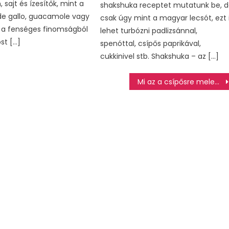
sajt és ízesítők, mint a
shakshuka receptet mutatunk be, 
 de gallo, guacamole vagy
csak úgy mint a magyar lecsót, ezt 
ől a fenséges finomságból
lehet turbózni padlizsánnal,
st […]
spenóttal, csípős paprikával,
cukkinivel stb. Shakshuka – az […]
Mi az a csípősre melegítés, és miért kellene már elfelejteni?