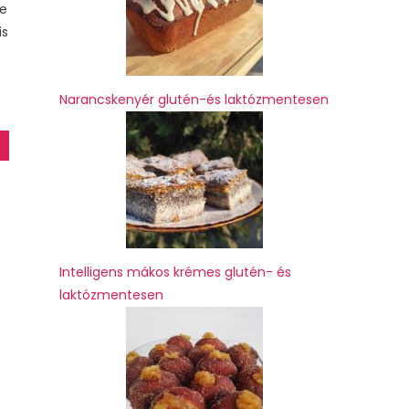
de
is
Narancskenyér glutén-és laktózmentesen
Intelligens mákos krémes glutén- és
laktózmentesen