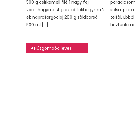
500 g csirkemell filé 1 nagy fej
paradicsom, 
vöröshagyma 4 gerezd fokhagyma 2
salsa, pico
ek napraforgóolaj 200 g zöldborsó
tejföl. Ebb
500 ml […]
hoztunk mo
Bejegyzés
Húsgombóc leves
navigáció