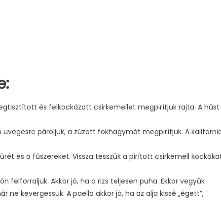
e:
tisztított és felkockázott csirkemellet megpirítjuk rajta. A húst
 üvegesre pároljuk, a zúzott fokhagymát megpirítjuk. A kalifornia
ürét és a fűszereket. Vissza tesszük a pirított csirkemell kockáka
n felforraljuk. Akkor jó, ha a rizs teljesen puha. Ekkor vegyük
ár ne kevergessük. A paella akkor jó, ha az alja kissé „égett”,