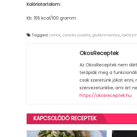
Kalóriatartalom:
Kb. 155 kcal/100 gramm
Tagged
csirke
,
csirkés paella
,
gluténmentes
,
laktóz
OkosReceptek
Az OkosReceptek nem diétá
terápiák meg a funkcionáli
csak szeretünk jókat enni,
szervezetünkbe, ami árt n
https://okosreceptek.hu
KAPCSOLÓDÓ RECEPTEK