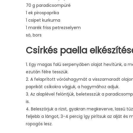
70 g paradicsompüré
1 ek pirospaprika
1 csipet kurkuma
1 marék friss petrezselyem
só, bors
Csirkés paella elkészítés
1. Egy magas falú serpenyőben olajat hevítünk, a meg
ezután félre tesszük.
2. A felaprított vöröshagymát a visszamaradt olajon
paprikát csíkokra vágjuk, a hagymához adjuk.
3. Az alaplével felöntjük, beletesszük a paradicsomp
is.
4. Beleszórjuk a rizst, gyakran megkeverve, lassú tűzö
feljebb a lángot, 3-4 percig így pirítsuk az alját és m
ropogós lesz.