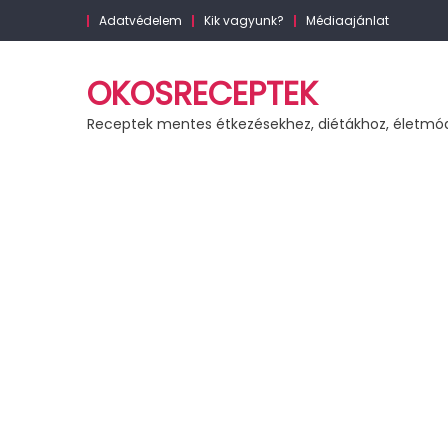
Skip
Adatvédelem
Kik vagyunk?
Médiaajánlat
to
content
OKOSRECEPTEK
Receptek mentes étkezésekhez, diétákhoz, életmó