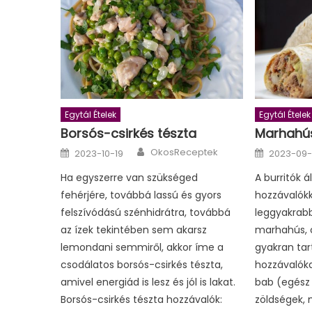
Egytál Ételek
Egytál Ételek
Borsós-csirkés tészta
Marhahús
Author
Posted
Posted
OkosReceptek
2023-10-19
2023-09-
on
on
Ha egyszerre van szükséged
A burritók á
fehérjére, továbbá lassú és gyors
hozzávalókk
felszívódású szénhidrátra, továbbá
leggyakrabb
az ízek tekintében sem akarsz
marhahús, c
lemondani semmiről, akkor íme a
gyakran ta
csodálatos borsós-csirkés tészta,
hozzávalókat
amivel energiád is lesz és jól is lakat.
bab (egész
Borsós-csirkés tészta hozzávalók:
zöldségek, 