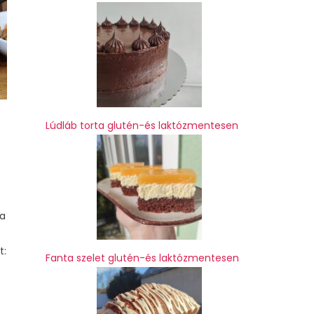
Lúdláb torta glutén-és laktózmentesen
 a
t:
Fanta szelet glutén-és laktózmentesen