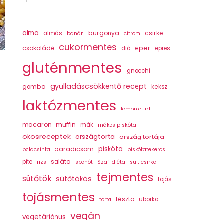
alma
burgonya
csirke
almás
banán
citrom
cukormentes
csokoládé
eper
dió
epres
gluténmentes
gnocchi
gyulladáscsökkentő recept
gomba
keksz
laktózmentes
lemon curd
macaron
muffin
mák
mákos piskóta
okosreceptek
országtorta
ország tortája
piskóta
paradicsom
palacsinta
piskótatekercs
saláta
pite
rizs
spenót
Szafi diéta
sült csirke
tejmentes
sütőtök
sütőtökös
tojás
tojásmentes
tészta
uborka
torta
vegán
vegetáriánus