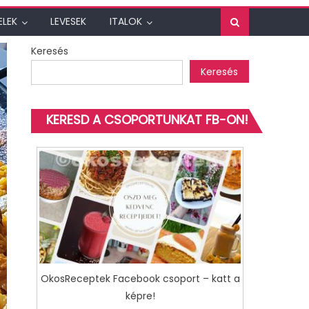
ELEK
LEVESEK
ITALOK
Keresés
Keresés
KERESD A CSOPORTUNKAT FB-ON!
OkosReceptek Facebook csoport – katt a
képre!