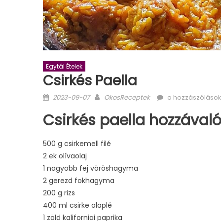
Egytál Ételek
Csirkés Paella
Posted
Author
Csirkés
2023-09-07
OkosReceptek
a hozzászólások
on
paella
Csirkés paella hozzávaló
bejegyzéshez
500 g csirkemell filé
2 ek olívaolaj
1 nagyobb fej vöröshagyma
2 gerezd fokhagyma
200 g rizs
400 ml csirke alaplé
1 zöld kaliforniai paprika