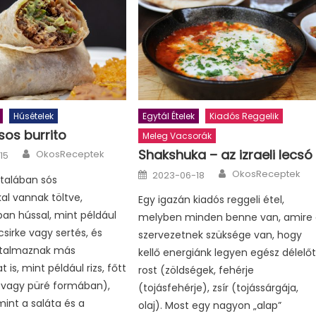
Húsételek
Egytál Ételek
Kiadós Reggelik
os burrito
Meleg Vacsorák
Author
Shakshuka – az izraeli lecsó
OkosReceptek
15
Author
Posted
OkosReceptek
2023-06-18
ltalában sós
on
al vannak töltve,
Egy igazán kiadós reggeli étel,
an hússal, mint például
melyben minden benne van, amire
sirke vagy sertés, és
szervezetnek szüksége van, hogy
rtalmaznak más
kellő energiánk legyen egész délelőt
 is, mint például rizs, főtt
rost (zöldségek, fehérje
 vagy püré formában),
(tojásfehérje), zsír (tojássárgája,
mint a saláta és a
olaj). Most egy nagyon „alap”