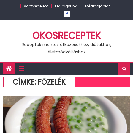
Skip
Adatvédelem
Kik vagyunk?
Médiaajánlat
to
content
OKOSRECEPTEK
Receptek mentes étkezésekhez, diétákhoz,
életmódváltáshoz
CÍMKE:
FŐZELÉK