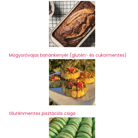
Mogyoróvajas banánkenyér (glutén- és cukormentes)
Gluténmentes pisztáciás csiga