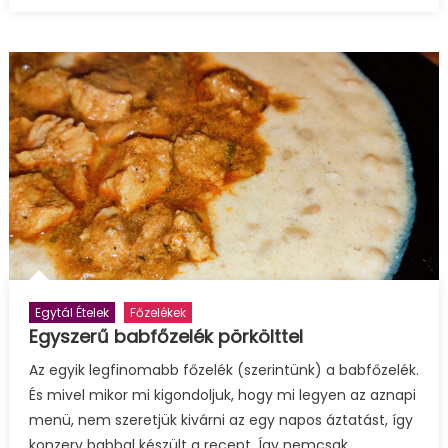
laktózmentesen
bejegyzéshez
Egytál Ételek
Főzelékek
Egyszerű babfőzelék pörkölttel
Az egyik legfinomabb főzelék (szerintünk) a babfőzelék.
És mivel mikor mi kigondoljuk, hogy mi legyen az aznapi
menü, nem szeretjük kivárni az egy napos áztatást, így
konzerv babbal készült a recept. Így nemcsak