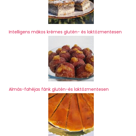
Intelligens mákos krémes glutén- és laktózmentesen
Almás-fahéjas fánk glutén-és laktózmentesen