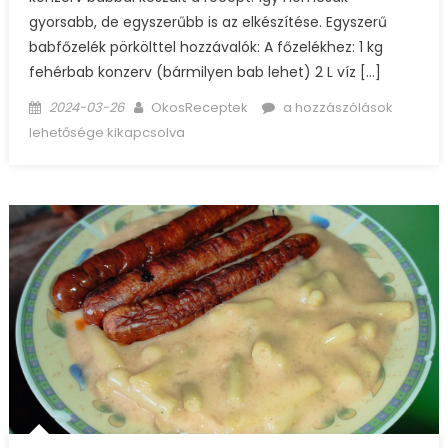
gyorsabb, de egyszerűbb is az elkészítése. Egyszerű
babfőzelék pörkölttel hozzávalók: A főzelékhez: 1 kg
fehérbab konzerv (bármilyen bab lehet) 2 L víz […]
Posted
Author
Egyszerű
2024-03-26
OkosReceptek
a hozzászólások
on
babfőzelék
lehetősége kikapcsolva
pörkölttel
bejegyzéshez