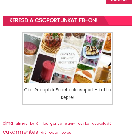
KERESD A CSOPORTUNKAT FB-ON!
OkosReceptek Facebook csoport – katt a
képre!
alma
burgonya
csirke
csokoládé
almás
banán
citrom
cukormentes
eper
dió
epres