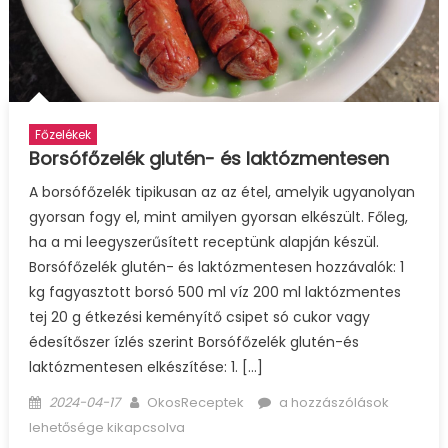
Főzelékek
Borsófőzelék glutén- és laktózmentesen
A borsófőzelék tipikusan az az étel, amelyik ugyanolyan
gyorsan fogy el, mint amilyen gyorsan elkészült. Főleg,
ha a mi leegyszerűsített receptünk alapján készül.
Borsófőzelék glutén- és laktózmentesen hozzávalók: 1
kg fagyasztott borsó 500 ml víz 200 ml laktózmentes
tej 20 g étkezési keményítő csipet só cukor vagy
édesítőszer ízlés szerint Borsófőzelék glutén-és
laktózmentesen elkészítése: 1. […]
Posted
Author
Borsófőzelék
2024-04-17
OkosReceptek
a hozzászólások
on
glutén-
lehetősége kikapcsolva
és