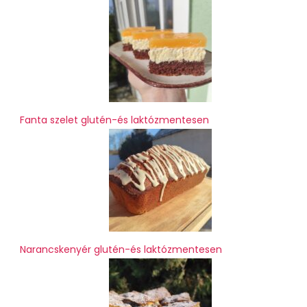
Fanta szelet glutén-és laktózmentesen
Narancskenyér glutén-és laktózmentesen