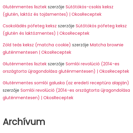
Gluténmentes lisztek
szerzője
Sütőtökös-csokis keksz
(glutén, laktóz és tojásmentes) | OkosReceptek
Csokoládés pöfeteg keksz
szerzője
Sütőtökös pöfeteg keksz
(glutén és laktózmentes) | OkosReceptek
Zöld teás keksz (matcha cookie)
szerzője
Matcha brownie
gluténmentesen | OkosReceptek
Gluténmentes lisztek
szerzője
Somlói revolúció (2014-es
országtorta újragondolása gluténmentesen) | OkosReceptek
Gluténmentes somlói galuska (az eredeti receptúra alapján)
szerzője
Somlói revolúció (2014-es országtorta újragondolása
gluténmentesen) | OkosReceptek
Archívum