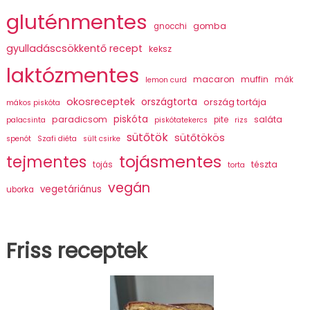
gluténmentes
gomba
gnocchi
gyulladáscsökkentő recept
keksz
laktózmentes
macaron
muffin
mák
lemon curd
okosreceptek
országtorta
ország tortája
mákos piskóta
piskóta
paradicsom
saláta
pite
palacsinta
piskótatekercs
rizs
sütőtök
sütőtökös
spenót
Szafi diéta
sült csirke
tojásmentes
tejmentes
tészta
tojás
torta
vegán
vegetáriánus
uborka
Friss receptek