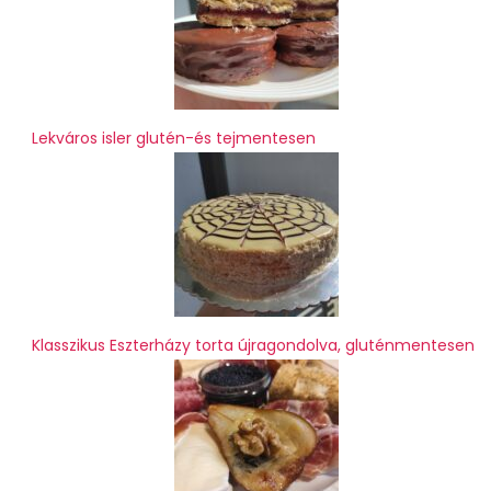
Lekváros isler glutén-és tejmentesen
Klasszikus Eszterházy torta újragondolva, gluténmentesen