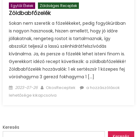
Egytál Ételek
Zöldséges Receptek
Zöldbabfőzelék
Sokan nem szeretik a főzelékeket, pedig fogyókúrában
is nagyon hasznosak, hiszen amellett, hogy jó időre
jóllakatnak, rengeteg rostot is tartalmaznak, így
abszolút teljesül a lassú szénhidrátfelszívódás
kívánalma. Ja, és persze a főzelék lehet isteni finom is.
Gyerekkort idéző recept következik: a zöldbabfőzeléké!
Zöldbabfőzelék hozzávalók: 1 ek sertészsír 1 közepes fej
vöröshagyma 3 gerezd fokhagyma 1 […]
Posted
Author
Zöldbabfőzelék
2023-07-26
OkosReceptek
a hozzászólások
on
bejegyzéshez
lehetősége kikapcsolva
Keresés
Keresés