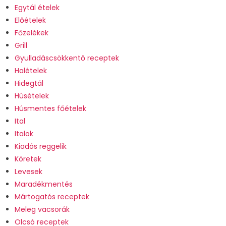
Egytál ételek
Előételek
Főzelékek
Grill
Gyulladáscsökkentő receptek
Halételek
Hidegtál
Húsételek
Húsmentes főételek
Ital
Italok
Kiadós reggelik
Köretek
Levesek
Maradékmentés
Mártogatós receptek
Meleg vacsorák
Olcsó receptek