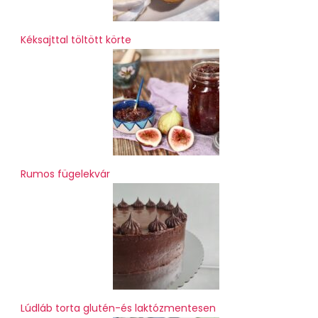
Kéksajttal töltött körte
Rumos fügelekvár
Lúdláb torta glutén-és laktózmentesen