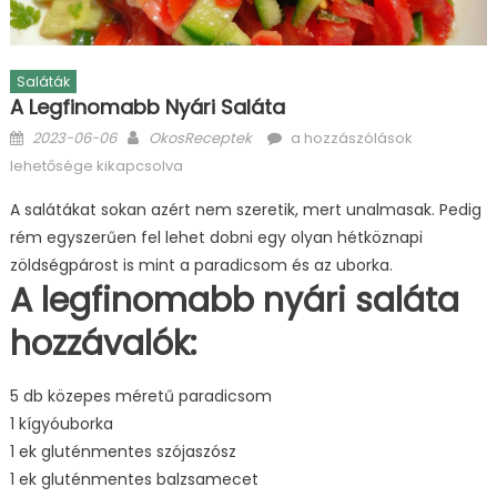
Saláták
A Legfinomabb Nyári Saláta
Posted
Author
A
2023-06-06
OkosReceptek
a hozzászólások
on
legfinomabb
lehetősége kikapcsolva
nyári
A salátákat sokan azért nem szeretik, mert unalmasak. Pedig
saláta
rém egyszerűen fel lehet dobni egy olyan hétköznapi
bejegyzéshez
zöldségpárost is mint a paradicsom és az uborka.
A legfinomabb nyári saláta
hozzávalók:
5 db közepes méretű paradicsom
1 kígyóuborka
1 ek gluténmentes szójaszósz
1 ek gluténmentes balzsamecet