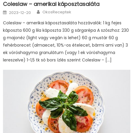
Coleslaw – amerikai káposztasaláta
Author
Posted
OkosReceptek
2023-12-20
on
Coleslaw – amerikai káposztasaláta hozzávalók: 1 kg fejes
káposzta 600 g lila káposzta 330 g sárgarépa A szószhoz: 230
g majonéz (light vagy vegán is lehet) 60 g mustár 60 g
fehérborecet (almaecet, 10%-os ételecet, bármi ami van) 3
ek vöröshagyma granulátum (vagy 1 ek vöröshagyma
lereszelve) 1-1,5 tk só bors ízlés szerint Coleslaw – […]