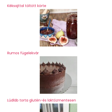
Kéksajttal töltött körte
Rumos fügelekvár
Lúdláb torta glutén-és laktózmentesen