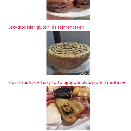
Lekváros isler glutén-és tejmentesen
Klasszikus Eszterházy torta újragondolva, gluténmentesen