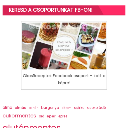
KERESD A CSOPORTUNKAT FB-ON!
OkosReceptek Facebook csoport – katt a
képre!
alma
burgonya
csirke
csokoládé
almás
banán
citrom
cukormentes
eper
dió
epres
gluténmentes