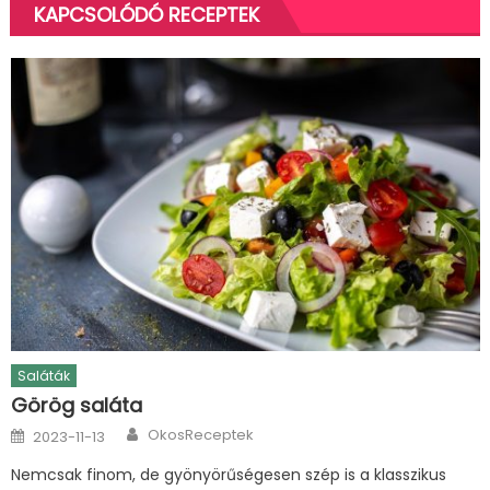
KAPCSOLÓDÓ RECEPTEK
Saláták
Görög saláta
Author
Posted
OkosReceptek
2023-11-13
on
Nemcsak finom, de gyönyörűségesen szép is a klasszikus