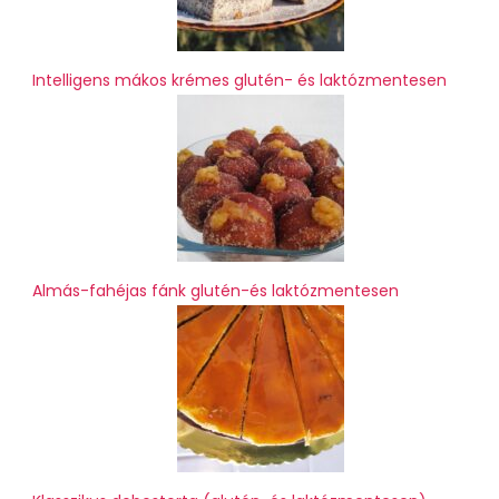
Intelligens mákos krémes glutén- és laktózmentesen
Almás-fahéjas fánk glutén-és laktózmentesen