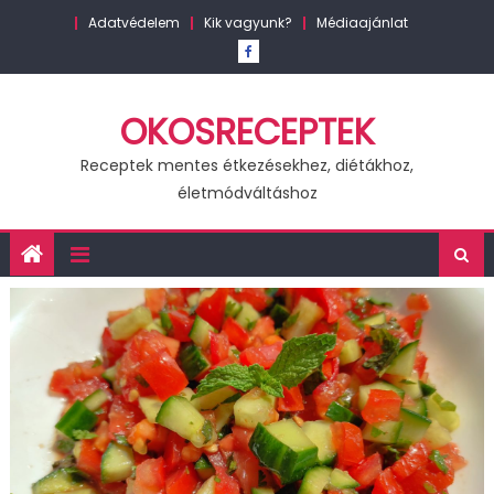
Skip
Adatvédelem
Kik vagyunk?
Médiaajánlat
to
content
OKOSRECEPTEK
Receptek mentes étkezésekhez, diétákhoz,
életmódváltáshoz