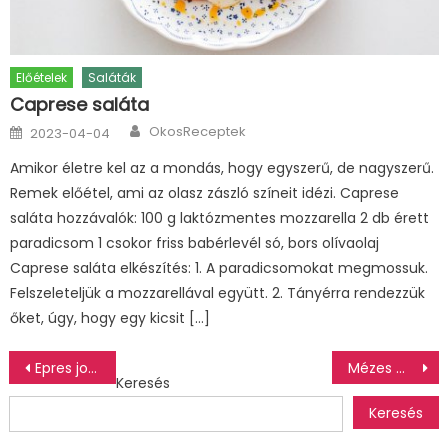
Előételek
Saláták
Caprese saláta
Author
Posted
OkosReceptek
2023-04-04
on
Amikor életre kel az a mondás, hogy egyszerű, de nagyszerű.
Remek előétel, ami az olasz zászló színeit idézi. Caprese
saláta hozzávalók: 100 g laktózmentes mozzarella 2 db érett
paradicsom 1 csokor friss babérlevél só, bors olívaolaj
Caprese saláta elkészítés: 1. A paradicsomokat megmossuk.
Felszeleteljük a mozzarellával együtt. 2. Tányérra rendezzük
őket, úgy, hogy egy kicsit […]
Bejegyzés
Epres joghurtbomba, avagy epres joghurtos házi jégkrém
Mézes mustáros szósz
Keresés
navigáció
Keresés