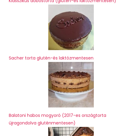
Klasszikus dobostorta (glutén-és laktózmentesen)
Sacher torta glutén-és laktózmentesen
Balatoni habos mogyoró (2017-es országtorta
újragondolva gluténmentesen)