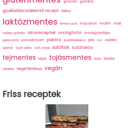
gomba
gnocchi
gyulladáscsökkentő recept
keksz
laktózmentes
macaron
muffin
mák
lemon curd
okosreceptek
országtorta
ország tortája
mákos piskóta
piskóta
paradicsom
saláta
pite
palacsinta
piskótatekercs
rizs
sütőtök
sütőtökös
spenót
Szafi diéta
sült csirke
tojásmentes
tejmentes
tészta
tojás
torta
vegán
vegetáriánus
uborka
Friss receptek