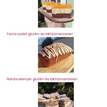
Fanta szelet glutén-és laktózmentesen
Narancskenyér glutén-és laktózmentesen