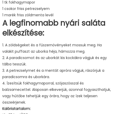
1 tk fokhagymapor
1 csokor friss petrezselyem
1 marék friss zöldmenta levél
A legfinomabb nyári saláta
elkészítése:
1. A zöldségeket és a fűszernövényeket mossuk meg. Ha
valakit puffaszt az uborka héja, hámozza meg.
2. A paradicsomot és az uborkát kis kockákra vágjuk és egy
tálba tesszük.
3. A petrezselymet és a mentát apróra vágjuk, rászórjuk a
paradicsomra és uborkára.
4. Ízesítsük fokhagymaporral, szójaszósszal és
balzsamecettel. Alaposan elkeverjük, azonnal fogyaszthatjuk,
vagy hűtőbe tehetjük egy órára, hogy az ízek teljesen
összeérjenek.
Kalóriatartalom: