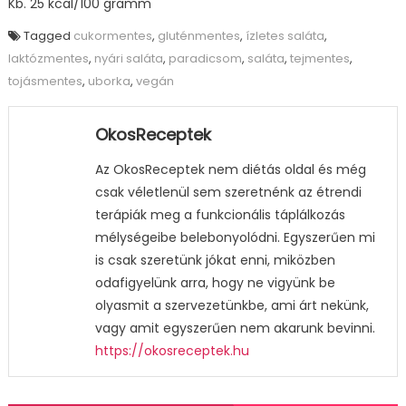
Kb. 25 kcal/100 gramm
Tagged
cukormentes
,
gluténmentes
,
ízletes saláta
,
laktózmentes
,
nyári saláta
,
paradicsom
,
saláta
,
tejmentes
,
tojásmentes
,
uborka
,
vegán
OkosReceptek
Az OkosReceptek nem diétás oldal és még
csak véletlenül sem szeretnénk az étrendi
terápiák meg a funkcionális táplálkozás
mélységeibe belebonyolódni. Egyszerűen mi
is csak szeretünk jókat enni, miközben
odafigyelünk arra, hogy ne vigyünk be
olyasmit a szervezetünkbe, ami árt nekünk,
vagy amit egyszerűen nem akarunk bevinni.
https://okosreceptek.hu