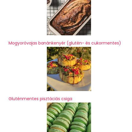
Mogyoróvajas banánkenyér (glutén- és cukormentes)
Gluténmentes pisztáciás csiga