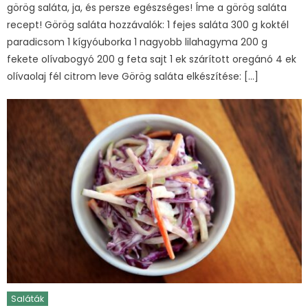
görög saláta, ja, és persze egészséges! Íme a görög saláta
recept! Görög saláta hozzávalók: 1 fejes saláta 300 g koktél
paradicsom 1 kígyóuborka 1 nagyobb lilahagyma 200 g
fekete olívabogyó 200 g feta sajt 1 ek szárított oregánó 4 ek
olívaolaj fél citrom leve Görög saláta elkészítése: […]
Saláták