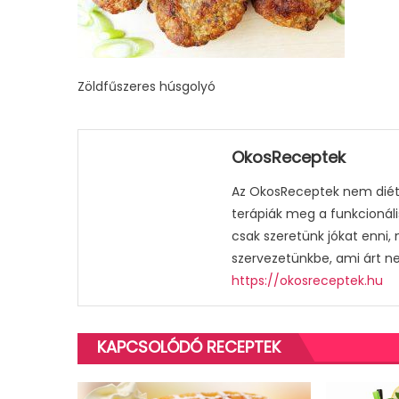
Zöldfűszeres húsgolyó
OkosReceptek
Az OkosReceptek nem diétá
terápiák meg a funkcionáli
csak szeretünk jókat enni,
szervezetünkbe, ami árt n
https://okosreceptek.hu
KAPCSOLÓDÓ RECEPTEK