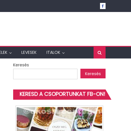
ELEK
LEVESEK
ITALOK
Keresés
Keresés
KERESD A CSOPORTUNKAT FB-ON!