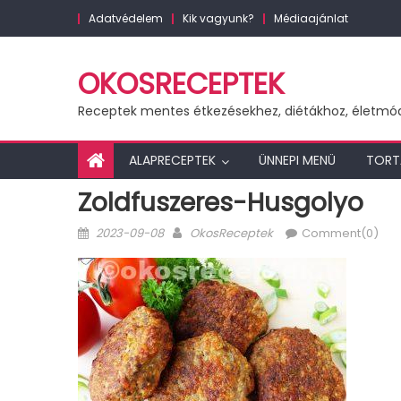
Skip
Adatvédelem
Kik vagyunk?
Médiaajánlat
to
content
OKOSRECEPTEK
Receptek mentes étkezésekhez, diétákhoz, életmó
ALAPRECEPTEK
ÜNNEPI MENÜ
TORT
Zoldfuszeres-Husgolyo
Posted
Author
2023-09-08
OkosReceptek
Comment(0)
on