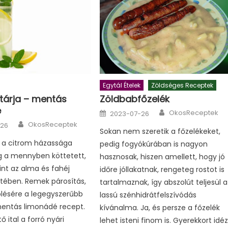
Egytál Ételek
Zöldséges Receptek
ztárja – mentás
Zöldbabfőzelék
é
Author
Posted
OkosReceptek
2023-07-26
on
Author
OkosReceptek
-26
Sokan nem szeretik a főzelékeket,
 a citrom házassága
pedig fogyókúrában is nagyon
g a mennyben köttetett,
hasznosak, hiszen amellett, hogy jó
nt az alma és fahéj
időre jóllakatnak, rengeteg rostot is
tében. Remek párosítás,
tartalmaznak, így abszolút teljesül a
lésére a legegyszerűbb
lassú szénhidrátfelszívódás
entás limonádé recept.
kívánalma. Ja, és persze a főzelék
tő ital a forró nyári
lehet isteni finom is. Gyerekkort idé