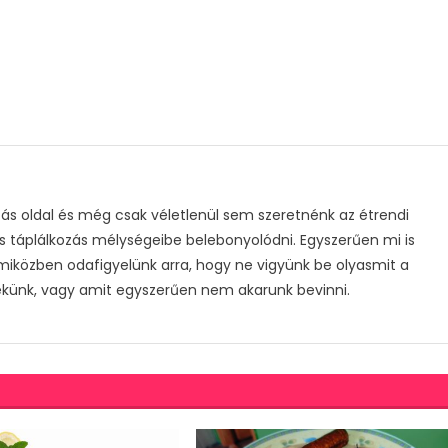
s oldal és még csak véletlenül sem szeretnénk az étrendi
s táplálkozás mélységeibe belebonyolódni. Egyszerűen mi is
 miközben odafigyelünk arra, hogy ne vigyünk be olyasmit a
ekünk, vagy amit egyszerűen nem akarunk bevinni.