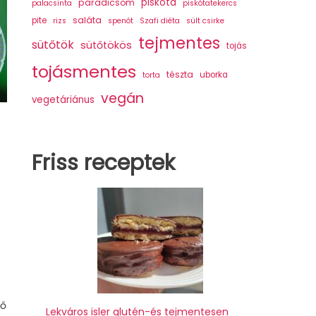
piskóta
paradicsom
palacsinta
piskótatekercs
saláta
pite
rizs
spenót
Szafi diéta
sült csirke
tejmentes
sütőtök
sütőtökös
tojás
tojásmentes
tészta
uborka
torta
vegán
vegetáriánus
Friss receptek
ző
Lekváros isler glutén-és tejmentesen