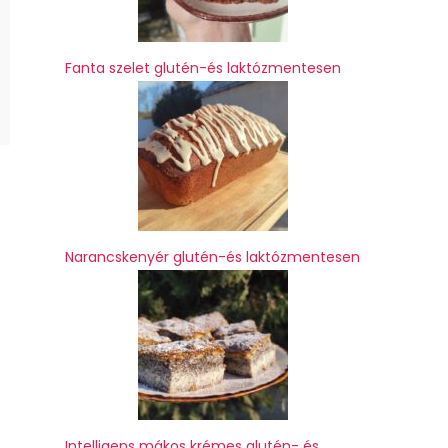
Fanta szelet glutén-és laktózmentesen
Narancskenyér glutén-és laktózmentesen
Intelligens mákos krémes glutén- és