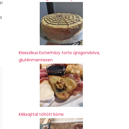
é!
a
Klasszikus Eszterházy torta újragondolva,
gluténmentesen
Kéksajttal töltött körte