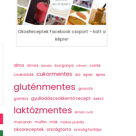
OkosReceptek Facebook csoport – katt a
képre!
alma
burgonya
csirke
almás
banán
citrom
cukormentes
csokoládé
eper
dió
epres
gluténmentes
gnocchi
gyulladáscsökkentő recept
gomba
keksz
laktózmentes
lemon curd
macaron
muffin
mák
mákos piskóta
okosreceptek
országtorta
ország tortája