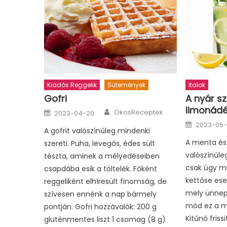
Kiadós Reggelik
Sütemények
Italok
Gofri
A nyár s
limonád
Author
Posted
OkosReceptek
2023-04-20
on
Posted
2023-05
on
A gofrit valószínűleg mindenki
A menta és
szereti. Puha, levegős, édes sült
valószínűle
tészta, aminek a mélyedéseiben
csak úgy mi
csapdába esik a töltelék. Főként
kettőse ese
reggeliként elhíresült finomság, de
mely ünnep
szívesen ennénk a nap bármely
mód ez a m
pontján. Gofri hozzávalók: 200 g
Kitűnő frissi
gluténmentes liszt 1 csomag (8 g)