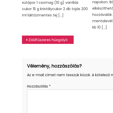
napokon. Bá
sütőpor 1 csomag (10 g) vaníliás
elkészíthet
cukor 15 g kristálycukor 2 db tojás 200
hozzávalók:
ml laktózmentes tej […]
mentalevél (
kb 10 […]
Bejegyzés
Zöldfűszeres húsgolyó
navigáció
Vélemény, hozzászólás?
Az e-mail címet nem tesszük közzé.
A kötelező
Hozzászólás
*