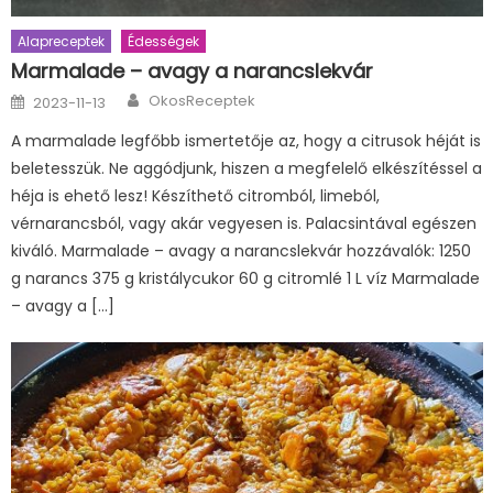
Alapreceptek
Édességek
Marmalade – avagy a narancslekvár
Author
Posted
OkosReceptek
2023-11-13
on
A marmalade legfőbb ismertetője az, hogy a citrusok héját is
beletesszük. Ne aggódjunk, hiszen a megfelelő elkészítéssel a
héja is ehető lesz! Készíthető citromból, limeból,
vérnarancsból, vagy akár vegyesen is. Palacsintával egészen
kiváló. Marmalade – avagy a narancslekvár hozzávalók: 1250
g narancs 375 g kristálycukor 60 g citromlé 1 L víz Marmalade
– avagy a […]