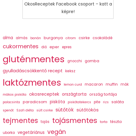
OkosReceptek Facebook csoport – katt a
képre!
alma
burgonya
csirke
csokoládé
almás
banán
citrom
cukormentes
eper
dió
epres
gluténmentes
gomba
gnocchi
gyulladáscsökkentő recept
keksz
laktózmentes
macaron
muffin
mák
lemon curd
okosreceptek
országtorta
ország tortája
mákos piskóta
piskóta
paradicsom
saláta
pite
palacsinta
piskótatekercs
rizs
sütőtök
sütőtökös
spenót
Szafi diéta
sült csirke
tojásmentes
tejmentes
tészta
tojás
torta
vegán
vegetáriánus
uborka