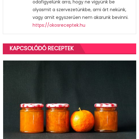
odafigyelünk arra, hogy ne vigyünk be
olyasmit a szervezetünkbe, ami árt nekünk,
vagy amit egyszerűen nem akarunk bevinni.
https://okosreceptek.hu
KAPCSOLÓDÓ RECEPTEK