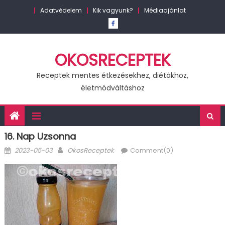
Skip
Adatvédelem
Kik vagyunk?
Médiaajánlat
to
content
OKOSRECEPTEK
Receptek mentes étkezésekhez, diétákhoz,
életmódváltáshoz
16. Nap Uzsonna
Posted
Author
2023-05-03
OkosReceptek
Comment(0)
on