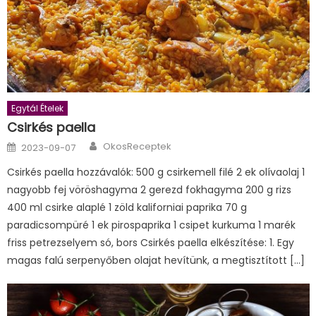
Egytál Ételek
Csirkés paella
Author
Posted
OkosReceptek
2023-09-07
on
Csirkés paella hozzávalók: 500 g csirkemell filé 2 ek olívaolaj 1
nagyobb fej vöröshagyma 2 gerezd fokhagyma 200 g rizs
400 ml csirke alaplé 1 zöld kaliforniai paprika 70 g
paradicsompüré 1 ek pirospaprika 1 csipet kurkuma 1 marék
friss petrezselyem só, bors Csirkés paella elkészítése: 1. Egy
magas falú serpenyőben olajat hevítünk, a megtisztított […]