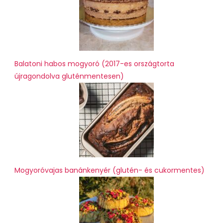
Balatoni habos mogyoró (2017-es országtorta
újragondolva gluténmentesen)
Mogyoróvajas banánkenyér (glutén- és cukormentes)