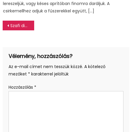
lereszeljük, vagy késes aprítóban finomra daráljuk. A
csirkemellhez adjuk a fűszerekkel együtt, […]
Bejegyzés
Szafi diéta – vélemények és tapasztalatok 3. rész
navigáció
Vélemény, hozzászólás?
Az e-mail címet nem tesszük közzé.
A kötelező
mezőket
*
karakterrel jelöltük
Hozzászólás
*