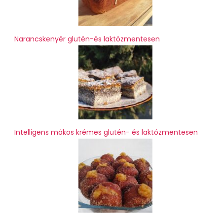
Narancskenyér glutén-és laktózmentesen
Intelligens mákos krémes glutén- és laktózmentesen