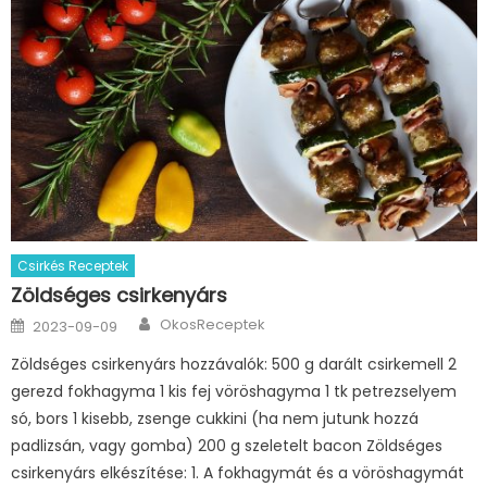
Csirkés Receptek
Zöldséges csirkenyárs
Author
Posted
OkosReceptek
2023-09-09
on
Zöldséges csirkenyárs hozzávalók: 500 g darált csirkemell 2
gerezd fokhagyma 1 kis fej vöröshagyma 1 tk petrezselyem
só, bors 1 kisebb, zsenge cukkini (ha nem jutunk hozzá
padlizsán, vagy gomba) 200 g szeletelt bacon Zöldséges
csirkenyárs elkészítése: 1. A fokhagymát és a vöröshagymát