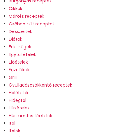
Burgonyás receptek
Cikkek
Csirkés receptek
Csőben sült receptek
Desszertek
Diéták
Édességek
Egytál ételek
Előételek
Főzelékek
Grill
Gyulladáscsökkentő receptek
Halételek
Hidegtál
Húsételek
Húsmentes főételek
Ital
Italok