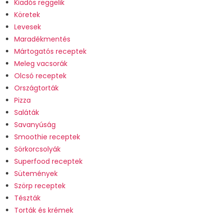
Kiadós reggelik
Köretek
Levesek
Maradékmentés
Mártogatós receptek
Meleg vacsorák
Olcsó receptek
Országtorták
Pizza
Saláták
Savanyúság
Smoothie receptek
Sörkorcsolyák
Superfood receptek
Sütemények
Szörp receptek
Tészták
Torták és krémek