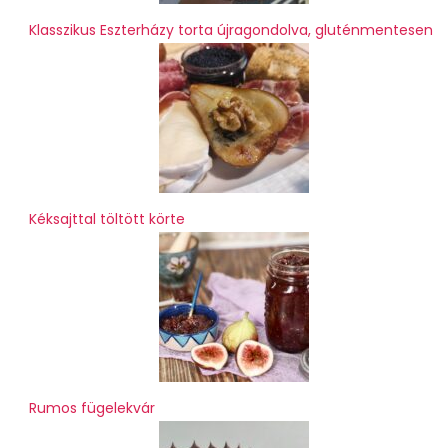
Klasszikus Eszterházy torta újragondolva, gluténmentesen
Kéksajttal töltött körte
Rumos fügelekvár