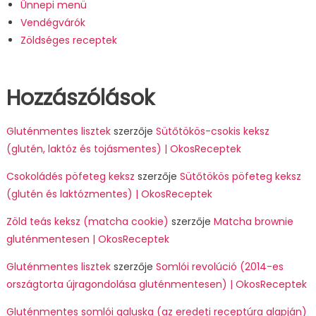
Ünnepi menü
Vendégvárók
Zöldséges receptek
Hozzászólások
Gluténmentes lisztek
szerzője
Sütőtökös-csokis keksz
(glutén, laktóz és tojásmentes) | OkosReceptek
Csokoládés pöfeteg keksz
szerzője
Sütőtökös pöfeteg keksz
(glutén és laktózmentes) | OkosReceptek
Zöld teás keksz (matcha cookie)
szerzője
Matcha brownie
gluténmentesen | OkosReceptek
Gluténmentes lisztek
szerzője
Somlói revolúció (2014-es
országtorta újragondolása gluténmentesen) | OkosReceptek
Gluténmentes somlói galuska (az eredeti receptúra alapján)