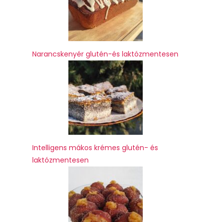
Narancskenyér glutén-és laktózmentesen
Intelligens mákos krémes glutén- és
laktózmentesen