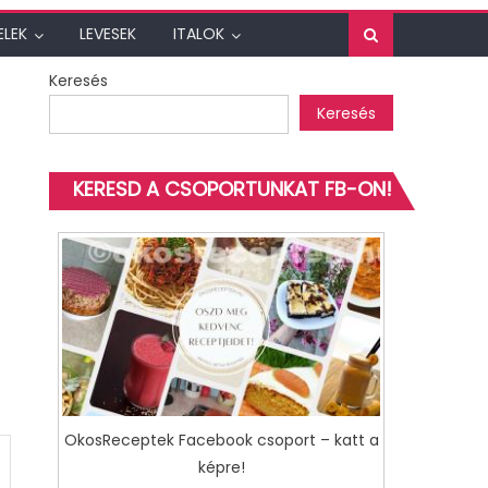
ELEK
LEVESEK
ITALOK
Keresés
Keresés
KERESD A CSOPORTUNKAT FB-ON!
OkosReceptek Facebook csoport – katt a
képre!