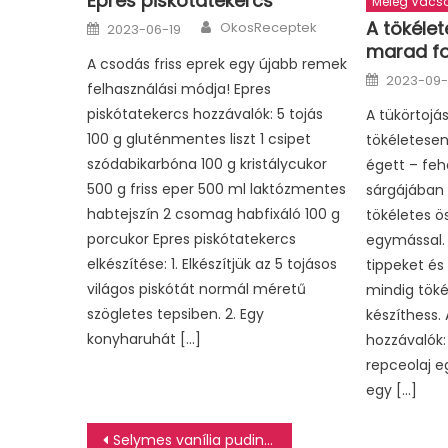
Epres piskótatekercs
Meleg Vacs
Author
Posted
A tökélet
OkosReceptek
2023-06-19
on
marad fo
A csodás friss eprek egy újabb remek
Posted
2023-09
felhasználási módja! Epres
on
piskótatekercs hozzávalók: 5 tojás
A tükörtojá
100 g gluténmentes liszt 1 csipet
tökéletese
szódabikarbóna 100 g kristálycukor
égett – feh
500 g friss eper 500 ml laktózmentes
sárgájában r
habtejszín 2 csomag habfixáló 100 g
tökéletes ö
porcukor Epres piskótatekercs
egymással. 
elkészítése: 1. Elkészítjük az 5 tojásos
tippeket és
világos piskótát normál méretű
mindig töké
szögletes tepsiben. 2. Egy
készíthess. 
konyharuhát […]
hozzávalók: 
repceolaj e
egy […]
Bejegyzés
Selymes vanília puding (sárgakrém, azaz a cukrászkrém)