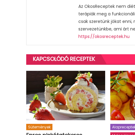
Az OkosReceptek nem diétá
terápiák meg a funkcionáli
csak szeretünk jókat enni,
szervezetünkbe, ami árt n
https://okosreceptek.hu
KAPCSOLÓDÓ RECEPTEK
Sütemények
Alaprecepte