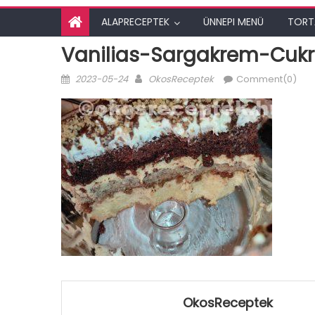
ALAPRECEPTEK
ÜNNEPI MENÜ
TORT
Vanilias-Sargakrem-Cuk
Posted
Author
2023-05-24
OkosReceptek
Comment(0)
on
OkosReceptek