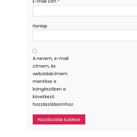
E-mail cím
*
Honlap
A nevem, e-mail
címem, és
weboldalcímem
mentése a
böngészőben a
következő
hozzászólásomhoz.