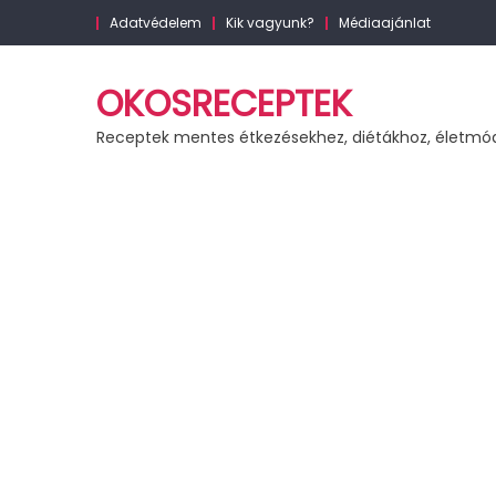
Skip
Adatvédelem
Kik vagyunk?
Médiaajánlat
to
content
OKOSRECEPTEK
Receptek mentes étkezésekhez, diétákhoz, életmó