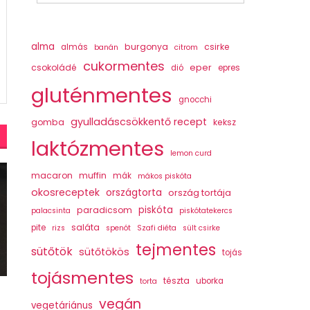
alma
burgonya
csirke
almás
banán
citrom
cukormentes
csokoládé
eper
dió
epres
gluténmentes
gnocchi
gyulladáscsökkentő recept
gomba
keksz
laktózmentes
lemon curd
macaron
muffin
mák
mákos piskóta
okosreceptek
országtorta
ország tortája
piskóta
paradicsom
palacsinta
piskótatekercs
saláta
pite
rizs
spenót
Szafi diéta
sült csirke
tejmentes
sütőtök
sütőtökös
tojás
tojásmentes
tészta
uborka
torta
vegán
vegetáriánus