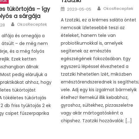
Tzatziki
orák
Author
Posted
es tükörtojás – így
OkosReceptek
2023-05-05
on
lyós a sárgája
A tzatziki, ez a krémes saláta öntet
Author
OkosReceptek
-28
nemcsak ízletesebbé teszi az
ételeket, hanem tele van
s alfája és omegája a
probiotikumokkal is, amelyek
n átsült – de még nem
segítenek az emésztés
érje, és a még folyós
egészségének fokozásában. Egy
ejlik. Ezek ketten
egyszerű lépéssel élvezheted a
sszhangban állnak
tzatziki hihetetlen ízét, miközben
Most pedig eláruljuk a
emésztőrendszerednek is segíthets
 praktikákat ahhoz, hogy
vele. Adj egy kis izgalmat bármelyik
letes tükörtojást
ételhez! Remekül illik kebabhoz,
A tökéletes tükörtojás
gyroshoz, sültekhez, pizzaszeletre
2 db friss tyúktojás 2 ek
vagy akár mártogatósként a
gy csipet fűszerpaprika
chipshez. Tzatziki hozzávalók: […]