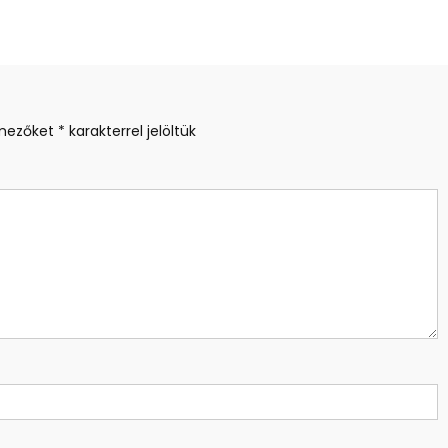
 mezőket
*
karakterrel jelöltük