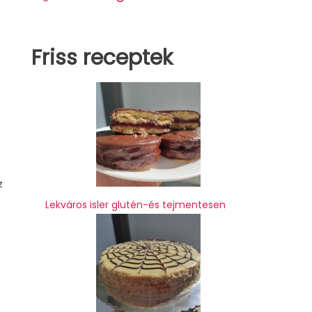
Friss receptek
z
Lekváros isler glutén-és tejmentesen