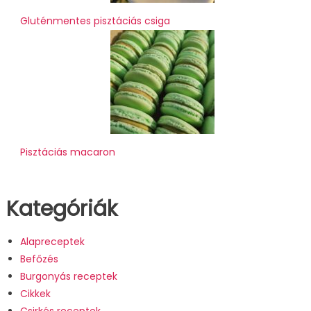
Gluténmentes pisztáciás csiga
Pisztáciás macaron
Kategóriák
Alapreceptek
Befőzés
Burgonyás receptek
Cikkek
Csirkés receptek