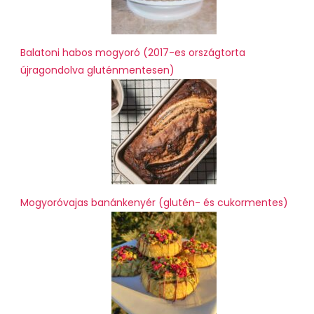
Balatoni habos mogyoró (2017-es országtorta
újragondolva gluténmentesen)
Mogyoróvajas banánkenyér (glutén- és cukormentes)