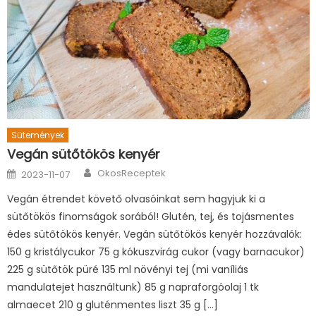
Sütemények
Vegán sütőtökös kenyér
Author
Posted
OkosReceptek
2023-11-07
on
Vegán étrendet követő olvasóinkat sem hagyjuk ki a
sütőtökös finomságok sorából! Glutén, tej, és tojásmentes
édes sütőtökös kenyér. Vegán sütőtökös kenyér hozzávalók:
150 g kristálycukor 75 g kókuszvirág cukor (vagy barnacukor)
225 g sütőtök püré 135 ml növényi tej (mi vaníliás
mandulatejet használtunk) 85 g napraforgóolaj 1 tk
almaecet 210 g gluténmentes liszt 35 g […]