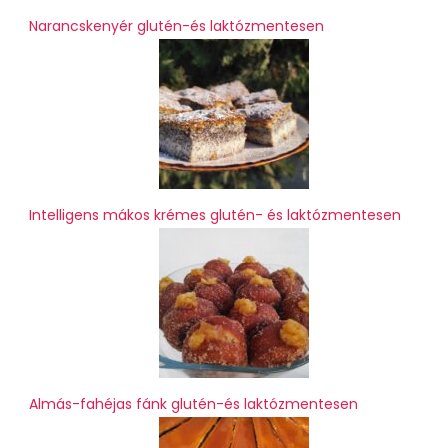
Narancskenyér glutén-és laktózmentesen
Intelligens mákos krémes glutén- és laktózmentesen
Almás-fahéjas fánk glutén-és laktózmentesen