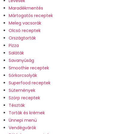
Levesek
Maradékmentés
Mártogatós receptek
Meleg vacsorák
Olcsó receptek
Országtorták
Pizza
Saláták
Savanyúság
Smoothie receptek
Sörkorcsolyák
Superfood receptek
Sütemények
Szörp receptek
Tészták
Torták és krémek
Ünnepi menü
Vendégvárók