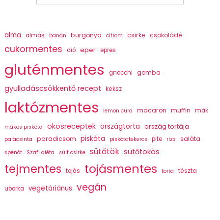
alma
burgonya
csirke
csokoládé
almás
banán
citrom
cukormentes
eper
dió
epres
gluténmentes
gomba
gnocchi
gyulladáscsökkentő recept
keksz
laktózmentes
macaron
muffin
mák
lemon curd
okosreceptek
országtorta
ország tortája
mákos piskóta
piskóta
paradicsom
saláta
pite
palacsinta
piskótatekercs
rizs
sütőtök
sütőtökös
spenót
Szafi diéta
sült csirke
tojásmentes
tejmentes
tészta
tojás
torta
vegán
vegetáriánus
uborka