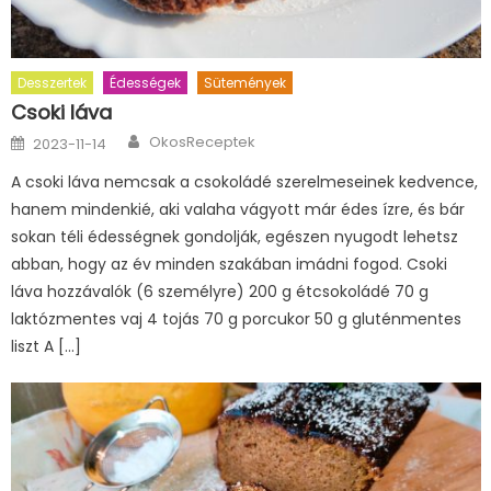
Desszertek
Édességek
Sütemények
Csoki láva
Author
Posted
OkosReceptek
2023-11-14
on
A csoki láva nemcsak a csokoládé szerelmeseinek kedvence,
hanem mindenkié, aki valaha vágyott már édes ízre, és bár
sokan téli édességnek gondolják, egészen nyugodt lehetsz
abban, hogy az év minden szakában imádni fogod. Csoki
láva hozzávalók (6 személyre) 200 g étcsokoládé 70 g
laktózmentes vaj 4 tojás 70 g porcukor 50 g gluténmentes
liszt A […]