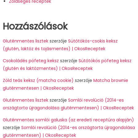
Zöldséges receptek
Hozzászólások
Gluténmentes lisztek
szerzője
Sütőtökös-csokis keksz
(glutén, laktóz és tojásmentes) | OkosReceptek
Csokoládés pöfeteg keksz
szerzője
Sütőtökös pöfeteg keksz
(glutén és laktózmentes) | OkosReceptek
Zöld teás keksz (matcha cookie)
szerzője
Matcha brownie
gluténmentesen | OkosReceptek
Gluténmentes lisztek
szerzője
Somlói revolúció (2014-es
országtorta újragondolása gluténmentesen) | OkosReceptek
Gluténmentes somlói galuska (az eredeti receptúra alapján)
szerzője
Somlói revolúció (2014-es országtorta újragondolása
gluténmentesen) | OkosReceptek