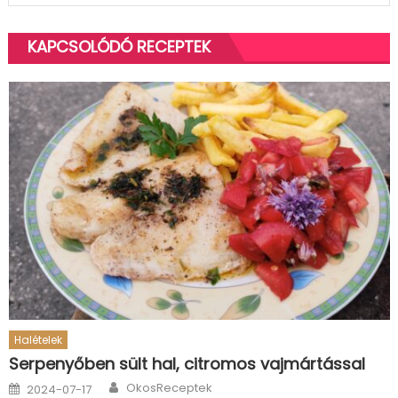
KAPCSOLÓDÓ RECEPTEK
Halételek
Serpenyőben sült hal, citromos vajmártással
Author
Posted
OkosReceptek
2024-07-17
on