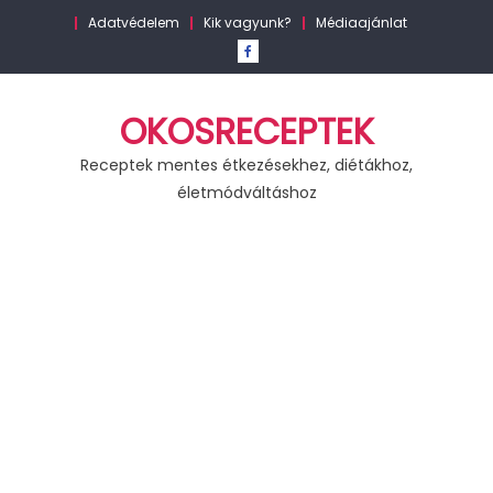
Skip
Adatvédelem
Kik vagyunk?
Médiaajánlat
to
content
OKOSRECEPTEK
Receptek mentes étkezésekhez, diétákhoz,
életmódváltáshoz