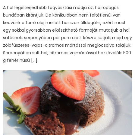
A hal legelterjedtebb fogyasztási módja az, ha ropogós
bundában kirántjuk. De kánikulában nem feltétlenül van
kedvünk a forró olaj mellett hosszan álldogálni, ezért most
egy sokkal gyorsabban elkészíthető formáját mutatjuk a hal
sütésnek: serpenyőben pár perc alatt készre sütjük, majd egy
zöldfűszeres-vajas-citromos mártással meglocsolva tálaljuk.
Serpenyőben sült hal, citromos vajmártással hozzávalók: 500
g fehér húsú […]