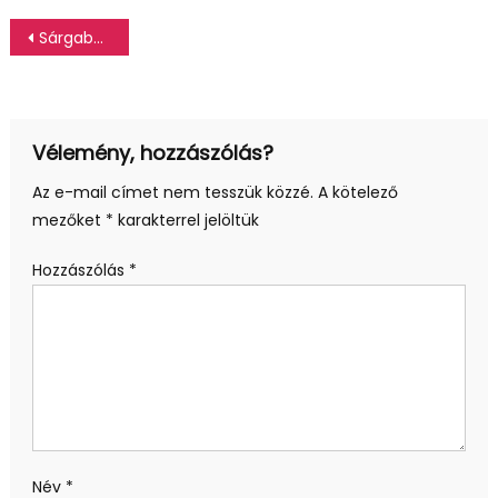
Bejegyzés
Sárgabarack dzsem házilag
navigáció
Vélemény, hozzászólás?
Az e-mail címet nem tesszük közzé.
A kötelező
mezőket
*
karakterrel jelöltük
Hozzászólás
*
Név
*