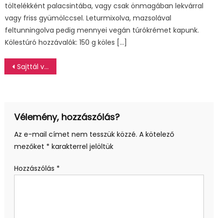
töltelékként palacsintába, vagy csak önmagában lekvárral
vagy friss gyümölccsel. Leturmixolva, mazsolával
feltunningolva pedig mennyei vegán túrókrémet kapunk.
Kölestúró hozzávalók: 150 g köles […]
Bejegyzés
Sajttál variációk
navigáció
Vélemény, hozzászólás?
Az e-mail címet nem tesszük közzé.
A kötelező
mezőket
*
karakterrel jelöltük
Hozzászólás
*