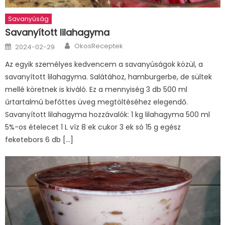
Savanyúság
Savanyított lilahagyma
Author
Posted
OkosReceptek
2024-02-29
on
Az egyik személyes kedvencem a savanyúságok közül, a
savanyított lilahagyma. Salátához, hamburgerbe, de sültek
mellé köretnek is kiváló. Ez a mennyiség 3 db 500 ml
űrtartalmú befőttes üveg megtöltéséhez elegendő.
Savanyított lilahagyma hozzávalók: 1 kg lilahagyma 500 ml
5%-os ételecet 1 L víz 8 ek cukor 3 ek só 15 g egész
feketebors 6 db […]