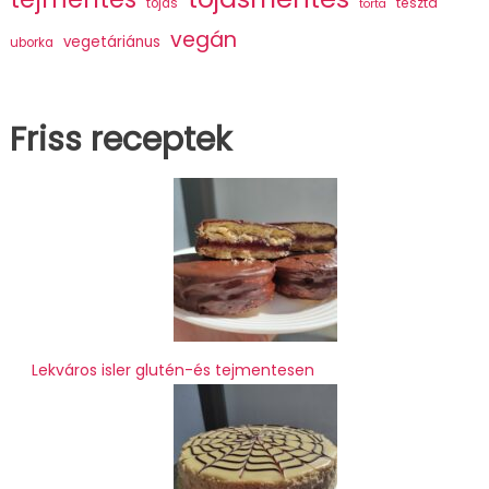
tészta
tojás
torta
vegán
vegetáriánus
uborka
Friss receptek
Lekváros isler glutén-és tejmentesen