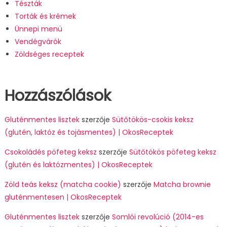
Tészták
Torták és krémek
Ünnepi menü
Vendégvárók
Zöldséges receptek
Hozzászólások
Gluténmentes lisztek
szerzője
Sütőtökös-csokis keksz
(glutén, laktóz és tojásmentes) | OkosReceptek
Csokoládés pöfeteg keksz
szerzője
Sütőtökös pöfeteg keksz
(glutén és laktózmentes) | OkosReceptek
Zöld teás keksz (matcha cookie)
szerzője
Matcha brownie
gluténmentesen | OkosReceptek
Gluténmentes lisztek
szerzője
Somlói revolúció (2014-es