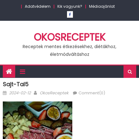
Skip
Adatvédelem
Kik vagyunk?
Médiaajánlat
to
content
OKOSRECEPTEK
Receptek mentes étkezésekhez, diétákhoz,
életmódváltáshoz
Sajt-Tal5
Posted
Author
2024-02-12
OkosReceptek
Comment(0)
on