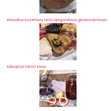
Klasszikus Eszterházy torta újragondolva, gluténmentesen
Kéksajttal töltött körte