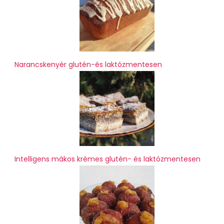
Narancskenyér glutén-és laktózmentesen
Intelligens mákos krémes glutén- és laktózmentesen