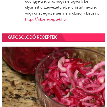
odafigyelünk arra, hogy ne vigyünk be
olyasmit a szervezetünkbe, ami árt nekünk,
vagy amit egyszerűen nem akarunk bevinni.
https://okosreceptek.hu
KAPCSOLÓDÓ RECEPTEK