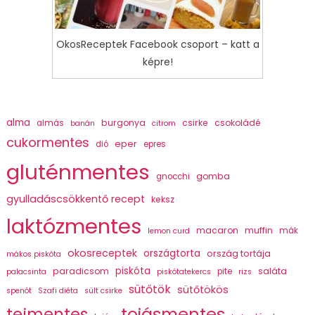
OkosReceptek Facebook csoport – katt a
képre!
alma
burgonya
csirke
csokoládé
almás
banán
citrom
cukormentes
eper
dió
epres
gluténmentes
gomba
gnocchi
gyulladáscsökkentő recept
keksz
laktózmentes
macaron
muffin
mák
lemon curd
okosreceptek
országtorta
ország tortája
mákos piskóta
piskóta
paradicsom
saláta
pite
palacsinta
piskótatekercs
rizs
sütőtök
sütőtökös
spenót
Szafi diéta
sült csirke
tojásmentes
tejmentes