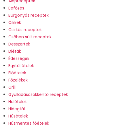
Alapreceptek
Befőzés
Burgonyás receptek
Cikkek
Csirkés receptek
Csőben sült receptek
Desszertek
Diéták
Édességek
Egytál ételek
Előételek
Főzelékek
Grill
Gyulladáscsökkentő receptek
Halételek
Hidegtál
Húsételek
Húsmentes főételek