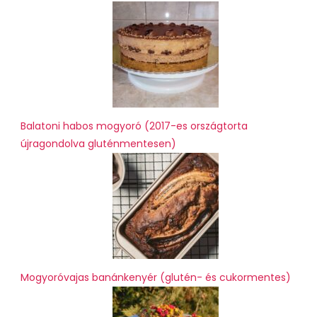
Balatoni habos mogyoró (2017-es országtorta
újragondolva gluténmentesen)
Mogyoróvajas banánkenyér (glutén- és cukormentes)