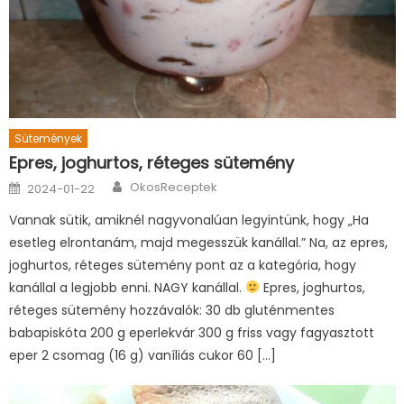
Sütemények
Epres, joghurtos, réteges sütemény
Author
Posted
OkosReceptek
2024-01-22
on
Vannak sütik, amiknél nagyvonalúan legyintünk, hogy „Ha
esetleg elrontanám, majd megesszük kanállal.” Na, az epres,
joghurtos, réteges sütemény pont az a kategória, hogy
kanállal a legjobb enni. NAGY kanállal.
Epres, joghurtos,
réteges sütemény hozzávalók: 30 db gluténmentes
babapiskóta 200 g eperlekvár 300 g friss vagy fagyasztott
eper 2 csomag (16 g) vaníliás cukor 60 […]