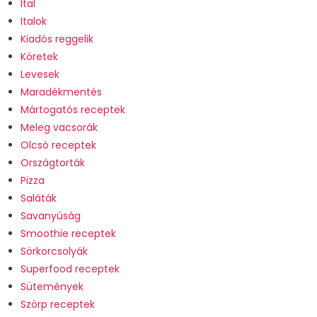
Ital
Italok
Kiadós reggelik
Köretek
Levesek
Maradékmentés
Mártogatós receptek
Meleg vacsorák
Olcsó receptek
Országtorták
Pizza
Saláták
Savanyúság
Smoothie receptek
Sörkorcsolyák
Superfood receptek
Sütemények
Szörp receptek