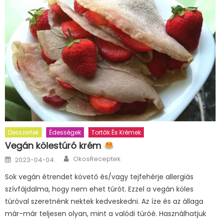
Desszertek
Édességek
Torták És Krémek
Vegán kölestúró krém
Author
Posted
OkosReceptek
2023-04-04
on
Sok vegán étrendet követő és/vagy tejfehérje allergiás
szívfájdalma, hogy nem ehet túrót. Ezzel a vegán köles
túróval szeretnénk nektek kedveskedni. Az íze és az állaga
már-már teljesen olyan, mint a valódi túróé. Használhatjuk