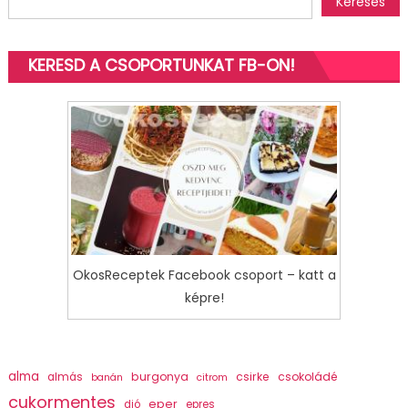
Keresés
KERESD A CSOPORTUNKAT FB-ON!
OkosReceptek Facebook csoport – katt a
képre!
alma
burgonya
csirke
csokoládé
almás
banán
citrom
cukormentes
eper
dió
epres