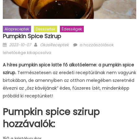
Alapreceptek
Desszertek
Édességek
Pumpkin Spice Szirup
Posted
Author
Pumpkin
2023-10-07
OkosReceptek
a hozzászólások
on
spice
lehetősége kikapcsolva
szirup
A híres pumpkin spice latte fő alkotóeleme: a pumpkin spice
bejegyzéshez
szirup.
Természetesen az eredeti receptúrának nem vagyunk
birtokában, de amennyiben az otthon melegében szeretnéd
élvezni az „ősz kávéjának” édes, fűszeres ízét, mindenképp
próbáld ki receptünket!
Pumpkin spice szirup
hozzávalók:
150 g kristálycukor