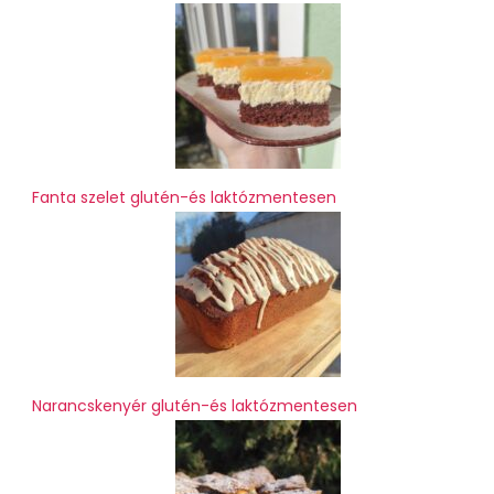
Fanta szelet glutén-és laktózmentesen
Narancskenyér glutén-és laktózmentesen