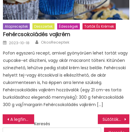
Alapreceptek
Desszertek
Édességek
Torták És Krémek
Fehércsokoládés vajkrém
Author
Posted
OkosReceptek
2023-10-18
on
Pofon egyszerű recept, amivel gyönyörűen lehet tortát vagy
cupcake-et díszíteni, vagy akár macaront tölteni. Kitűnően
színezhető, lehűtve pedig stabil krém lesz belőle. Fehércsoki
helyett tej-vagy étcsokival is elkészíthető, de akár
cukormentesen is, ha éppen arra lenne szükség.
Fehércsokoládés vajkrém hozzávalók (egy 21 cm-es torta
burkolásához elegendő mennyiség): 300 g fehércsokoládé
300 g vaj/margarin Fehércsokoládés vajkrém […]
Bejegyzés
A legfinomabb sütőtök krémleves
Sütőtökös-karfiolos indiai curry
Keresés
navigáció