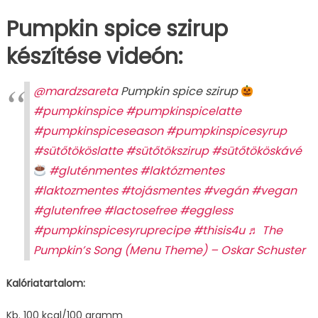
Pumpkin spice szirup
készítése videón:
@mardzsareta
Pumpkin spice szirup
#pumpkinspice
#pumpkinspicelatte
#pumpkinspiceseason
#pumpkinspicesyrup
#sütőtököslatte
#sütőtökszirup
#sütőtököskávé
#gluténmentes
#laktózmentes
#laktozmentes
#tojásmentes
#vegán
#vegan
#glutenfree
#lactosefree
#eggless
#pumpkinspicesyruprecipe
#thisis4u
♬ The
Pumpkin’s Song (Menu Theme) – Oskar Schuster
Kalóriatartalom:
Kb. 100 kcal/100 gramm