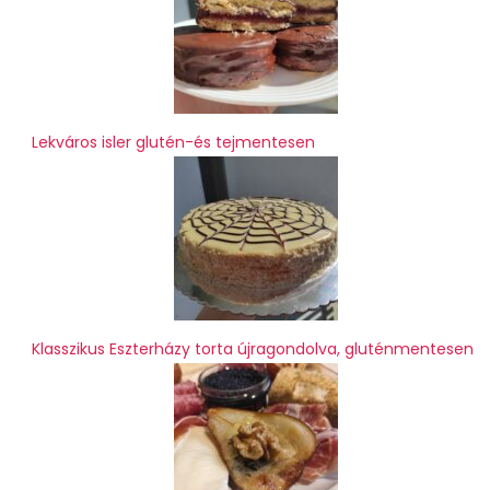
Lekváros isler glutén-és tejmentesen
Klasszikus Eszterházy torta újragondolva, gluténmentesen