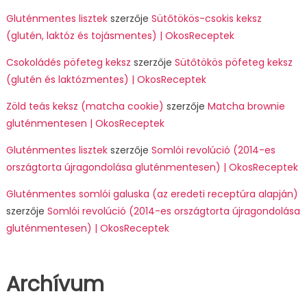
Gluténmentes lisztek
szerzője
Sütőtökös-csokis keksz
(glutén, laktóz és tojásmentes) | OkosReceptek
Csokoládés pöfeteg keksz
szerzője
Sütőtökös pöfeteg keksz
(glutén és laktózmentes) | OkosReceptek
Zöld teás keksz (matcha cookie)
szerzője
Matcha brownie
gluténmentesen | OkosReceptek
Gluténmentes lisztek
szerzője
Somlói revolúció (2014-es
országtorta újragondolása gluténmentesen) | OkosReceptek
Gluténmentes somlói galuska (az eredeti receptúra alapján)
szerzője
Somlói revolúció (2014-es országtorta újragondolása
gluténmentesen) | OkosReceptek
Archívum