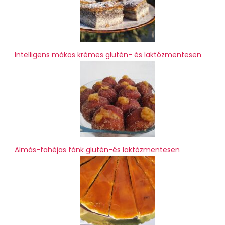
Intelligens mákos krémes glutén- és laktózmentesen
Almás-fahéjas fánk glutén-és laktózmentesen