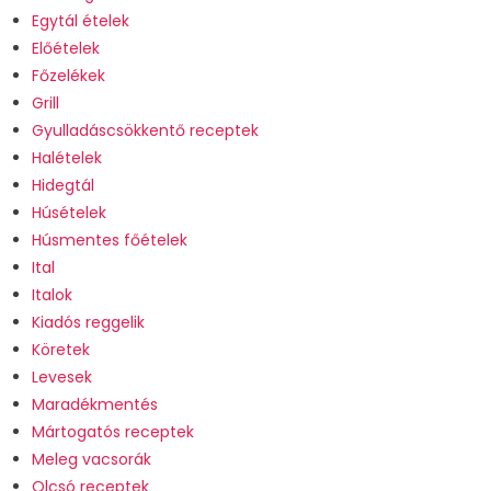
Egytál ételek
Előételek
Főzelékek
Grill
Gyulladáscsökkentő receptek
Halételek
Hidegtál
Húsételek
Húsmentes főételek
Ital
Italok
Kiadós reggelik
Köretek
Levesek
Maradékmentés
Mártogatós receptek
Meleg vacsorák
Olcsó receptek