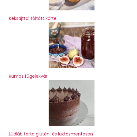
Kéksajttal töltött körte
Rumos fügelekvár
Lúdláb torta glutén-és laktózmentesen