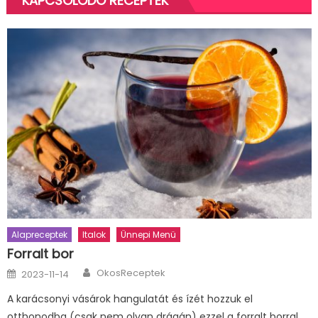
KAPCSOLÓDÓ RECEPTEK
Alapreceptek
Italok
Ünnepi Menü
Forralt bor
Author
Posted
OkosReceptek
2023-11-14
on
A karácsonyi vásárok hangulatát és ízét hozzuk el
otthonodba (csak nem olyan drágán) ezzel a forralt borral,