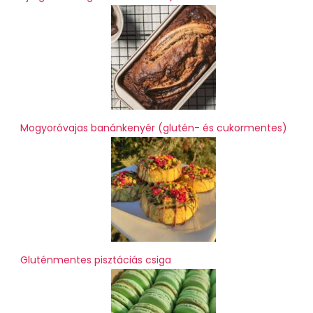
Mogyoróvajas banánkenyér (glutén- és cukormentes)
Gluténmentes pisztáciás csiga