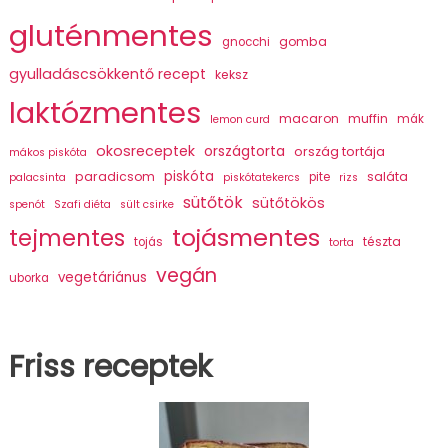
gluténmentes
gomba
gnocchi
gyulladáscsökkentő recept
keksz
laktózmentes
macaron
muffin
mák
lemon curd
okosreceptek
országtorta
ország tortája
mákos piskóta
piskóta
paradicsom
saláta
pite
palacsinta
piskótatekercs
rizs
sütőtök
sütőtökös
spenót
Szafi diéta
sült csirke
tojásmentes
tejmentes
tészta
tojás
torta
vegán
vegetáriánus
uborka
Friss receptek