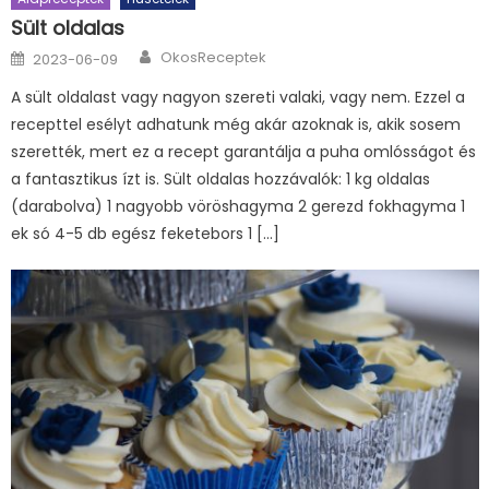
Sült oldalas
Author
Posted
OkosReceptek
2023-06-09
on
A sült oldalast vagy nagyon szereti valaki, vagy nem. Ezzel a
recepttel esélyt adhatunk még akár azoknak is, akik sosem
szerették, mert ez a recept garantálja a puha omlósságot és
a fantasztikus ízt is. Sült oldalas hozzávalók: 1 kg oldalas
(darabolva) 1 nagyobb vöröshagyma 2 gerezd fokhagyma 1
ek só 4-5 db egész feketebors 1 […]