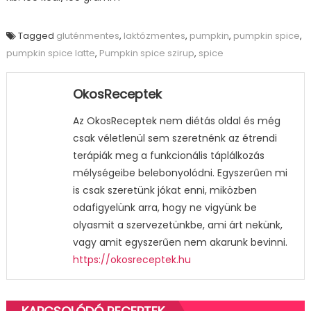
Tagged
gluténmentes
,
laktózmentes
,
pumpkin
,
pumpkin spice
,
pumpkin spice latte
,
Pumpkin spice szirup
,
spice
OkosReceptek
Az OkosReceptek nem diétás oldal és még
csak véletlenül sem szeretnénk az étrendi
terápiák meg a funkcionális táplálkozás
mélységeibe belebonyolódni. Egyszerűen mi
is csak szeretünk jókat enni, miközben
odafigyelünk arra, hogy ne vigyünk be
olyasmit a szervezetünkbe, ami árt nekünk,
vagy amit egyszerűen nem akarunk bevinni.
https://okosreceptek.hu