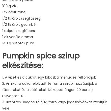
180 g víz
1 tk őrölt fahéj
1/2 tk őrölt szegfűszeg
1/2 tk őrölt gyömbér
1 csipet szegfűbors
1 ek vanília aroma
140 g sütőtök püré
Pumpkin spice szirup
elkészítése:
1. A vizet és a cukrot egy lábasba mérjük és felforraljuk.
2. Amikor a cukor elolvadt és forr a szirup, hozzáadjuk a
fűszereket és a sütőtököt. Közepes lángon 20 percig
rotyogtatjuk.
3. Befőttes üvegbe töltjük, forró vagy jegeskávénkat ízesítjük
vele.