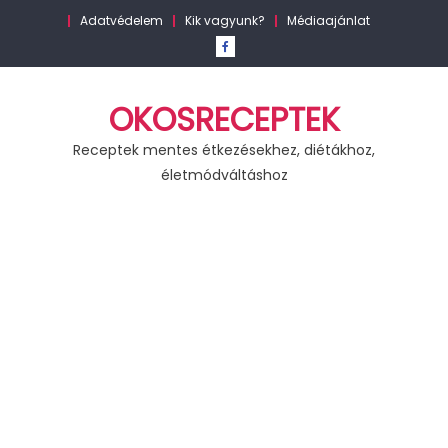
Skip
Adatvédelem
Kik vagyunk?
Médiaajánlat
to
content
OKOSRECEPTEK
Receptek mentes étkezésekhez, diétákhoz,
életmódváltáshoz