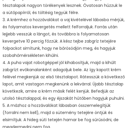
tésztalapok nagyon törékenyek lesznek. Óvatosan húzzuk le
a sütőpapírról, és töltésig tegyük félre.
3. A krémhez a hozzávalókat a vaj kivételével lábasba mérjük,
és folyamatos kevergetés mellett felforraljuk. Forrás után
lejjebb vesszük a lángot, és továbbra is folyamatosan
kevergetve 10 percig főzzük. A kész tejbe zabgríz tetejére
folpackot simítunk, hogy ne bőrösödjön meg, és hagyjuk
szobahőmérsékleten kihűlni.
4. A puha vajat robotgéppel jól kihabosítjuk, majd a kihűlt
zabgrízt evőkanalanként adagoljuk bele. Az így kapott krém
felével megkenjük az első tésztalapot. Rátesszük a következő
lapot, amit vastagon megkenünk a lekvárral. Újabb tésztalap
következik, amire a krém másik felét kenjük. Befedjük az
utolsó tésztalappal, és egy éjszakát hűtőben hagyjuk puhulni.
5. A mázhoz a hozzávalókat lábasban összemelegítjük
(forralni nem kell), majd a sütemény tetejére öntjük és
elsimítjuk. A hideg süti tetején hamar be fog sűrűsödni, de
megdermedni nem fog.