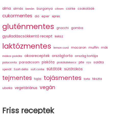
alma
burgonya
csirke
csokoládé
almás
banán
citrom
cukormentes
eper
dió
epres
gluténmentes
gomba
gnocchi
gyulladáscsökkentő recept
keksz
laktózmentes
macaron
muffin
mák
lemon curd
okosreceptek
országtorta
ország tortája
mákos piskóta
piskóta
paradicsom
saláta
pite
palacsinta
piskótatekercs
rizs
sütőtök
sütőtökös
spenót
Szafi diéta
sült csirke
tojásmentes
tejmentes
tészta
tojás
torta
vegán
vegetáriánus
uborka
Friss receptek