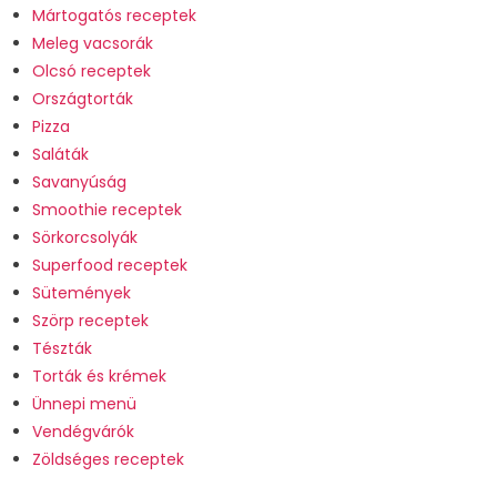
Mártogatós receptek
Meleg vacsorák
Olcsó receptek
Országtorták
Pizza
Saláták
Savanyúság
Smoothie receptek
Sörkorcsolyák
Superfood receptek
Sütemények
Szörp receptek
Tészták
Torták és krémek
Ünnepi menü
Vendégvárók
Zöldséges receptek