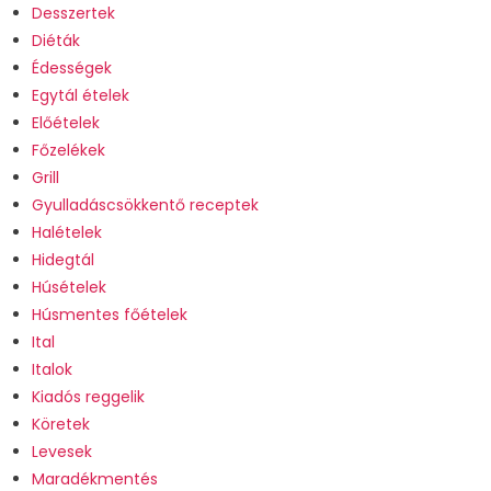
Desszertek
Diéták
Édességek
Egytál ételek
Előételek
Főzelékek
Grill
Gyulladáscsökkentő receptek
Halételek
Hidegtál
Húsételek
Húsmentes főételek
Ital
Italok
Kiadós reggelik
Köretek
Levesek
Maradékmentés