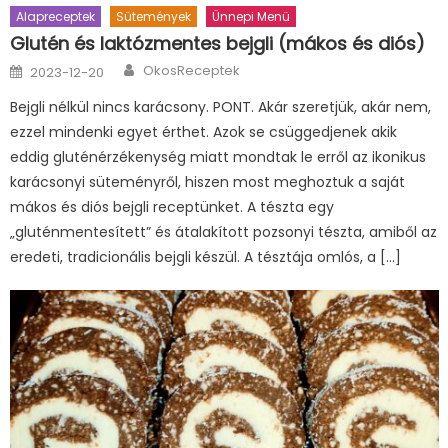
Alapreceptek
Sütemények
Ünnepi Menü
Glutén és laktózmentes bejgli (mákos és diós)
Author
Posted
OkosReceptek
2023-12-20
on
Bejgli nélkül nincs karácsony. PONT. Akár szeretjük, akár nem,
ezzel mindenki egyet érthet. Azok se csüggedjenek akik
eddig gluténérzékenység miatt mondtak le erről az ikonikus
karácsonyi süteményről, hiszen most meghoztuk a saját
mákos és diós bejgli receptünket. A tészta egy
„gluténmentesített” és átalakított pozsonyi tészta, amiből az
eredeti, tradicionális bejgli készül. A tésztája omlós, a […]