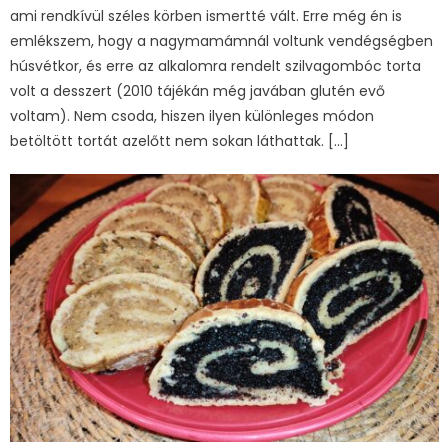
ami rendkívül széles körben ismertté vált. Erre még én is
emlékszem, hogy a nagymamámnál voltunk vendégségben
húsvétkor, és erre az alkalomra rendelt szilvagombóc torta
volt a desszert (2010 tájékán még javában glutén evő
voltam). Nem csoda, hiszen ilyen különleges módon
betöltött tortát azelőtt nem sokan láthattak. […]