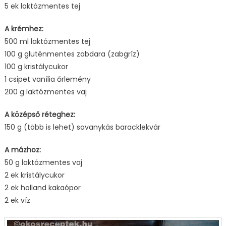
5 ek laktózmentes tej
A krémhez:
500 ml laktózmentes tej
100 g gluténmentes zabdara (zabgríz)
100 g kristálycukor
1 csipet vanília őrlemény
200 g laktózmentes vaj
A középső réteghez:
150 g (több is lehet) savanykás baracklekvár
A mázhoz:
50 g laktózmentes vaj
2 ek kristálycukor
2 ek holland kakaópor
2 ek víz