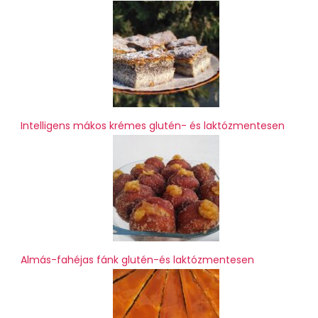
Intelligens mákos krémes glutén- és laktózmentesen
Almás-fahéjas fánk glutén-és laktózmentesen