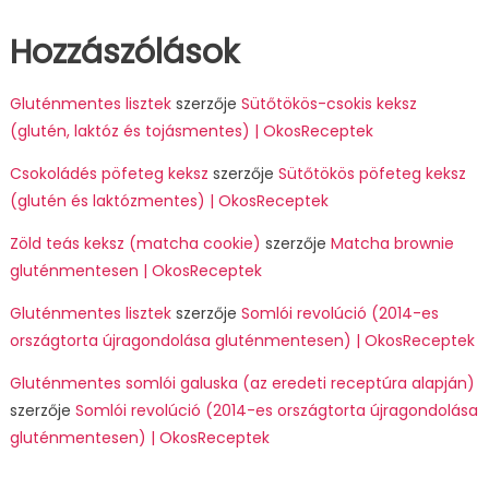
Hozzászólások
Gluténmentes lisztek
szerzője
Sütőtökös-csokis keksz
(glutén, laktóz és tojásmentes) | OkosReceptek
Csokoládés pöfeteg keksz
szerzője
Sütőtökös pöfeteg keksz
(glutén és laktózmentes) | OkosReceptek
Zöld teás keksz (matcha cookie)
szerzője
Matcha brownie
gluténmentesen | OkosReceptek
Gluténmentes lisztek
szerzője
Somlói revolúció (2014-es
országtorta újragondolása gluténmentesen) | OkosReceptek
Gluténmentes somlói galuska (az eredeti receptúra alapján)
szerzője
Somlói revolúció (2014-es országtorta újragondolása
gluténmentesen) | OkosReceptek