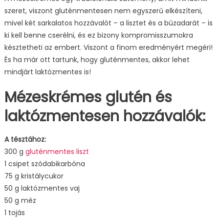
szeret, viszont gluténmentesen nem egyszerű elkészíteni,
bejegyzéshez
mivel két sarkalatos hozzávalót – a lisztet és a búzadarát – is
ki kell benne cserélni, és ez bizony kompromisszumokra
késztetheti az embert. Viszont a finom eredményért megéri!
És ha már ott tartunk, hogy gluténmentes, akkor lehet
mindjárt laktózmentes is!
Mézeskrémes glutén és
laktózmentesen hozzávalók:
A tésztához:
300 g
gluténmentes liszt
1 csipet szódabikarbóna
75 g kristálycukor
50 g laktózmentes vaj
50 g méz
1 tojás