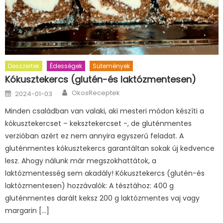
Desszertek
Édességek
Sütemények
Kókusztekercs (glutén-és laktózmentesen)
Author
Posted
OkosReceptek
2024-01-03
on
Minden családban van valaki, aki mesteri módon készíti a
kókusztekercset – keksztekercset -, de gluténmentes
verzióban azért ez nem annyira egyszerű feladat. A
gluténmentes kókusztekercs garantáltan sokak új kedvence
lesz. Ahogy nálunk már megszokhattátok, a
laktózmentesség sem akadály! Kókusztekercs (glutén-és
laktózmentesen) hozzávalók: A tésztához: 400 g
gluténmentes darált keksz 200 g laktózmentes vaj vagy
margarin […]