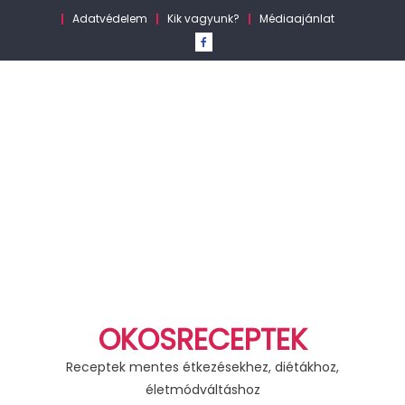
Skip
Adatvédelem
Kik vagyunk?
Médiaajánlat
to
content
OKOSRECEPTEK
Receptek mentes étkezésekhez, diétákhoz,
életmódváltáshoz