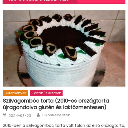
Sütemények
Torták És Krémek
Szilvagombóc torta (2010-es országtorta
újragondolva glutén és laktózmentesen)
Author
Posted
OkosReceptek
2024-03-23
on
2010-ben a szilvagombóc torta volt talán az első országtorta,