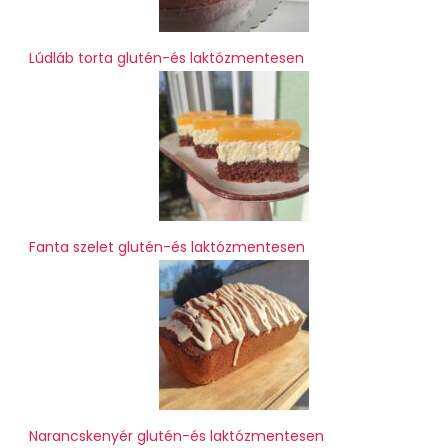
Lúdláb torta glutén-és laktózmentesen
Fanta szelet glutén-és laktózmentesen
Narancskenyér glutén-és laktózmentesen