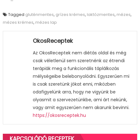
Tagged
gluténmentes
,
grízes krémes
,
laktózmentes
,
mézes
,
mézes krémes
,
mézes lap
OkosReceptek
Az OkosReceptek nem diétás oldal és még
csak véletlenül sem szeretnénk az étrendi
terápiák meg a funkcionális táplálkozás
mélységeibe belebonyolódni. Egyszerűen mi
is csak szeretünk jókat enni, miközben
odafigyelünk arra, hogy ne vigyünk be
olyasmit a szervezetünkbe, ami árt nekünk,
vagy amit egyszerűen nem akarunk bevinni.
https://okosreceptek.hu
KAPCSOLÓDÓ RECEPTEK