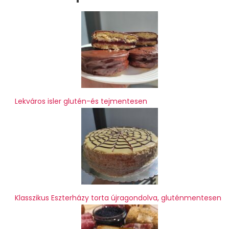
Lekváros isler glutén-és tejmentesen
Klasszikus Eszterházy torta újragondolva, gluténmentesen