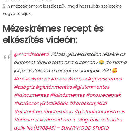
6. A mézeskrémest leszélezzük, majd hosszúkás szeletekre
vágva tálaljuk.
Mézeskrémes recept és
elkészítés videón:
@mardzsareta
Válasz @b.relaxszalon részére az
életemet tönkre tette ez a sütemény
de hátha
jól jön valakinek a recept az ünnepek előtt
#mézeskrémes
#mezeskremes
#grízeskrémes
#zabgríz
#gluténmentes
#glutenmentes
#laktozmentes
#laktózmentes
#okosreceptek
#karácsonyikészülődés
#karácsonyisüti
#glutenfree
#lactosefree
#glutenfreechristmas
#christmasisalmosthere
♬ vlog, chill out, calm
daily life(1370843) – SUNNY HOOD STUDIO