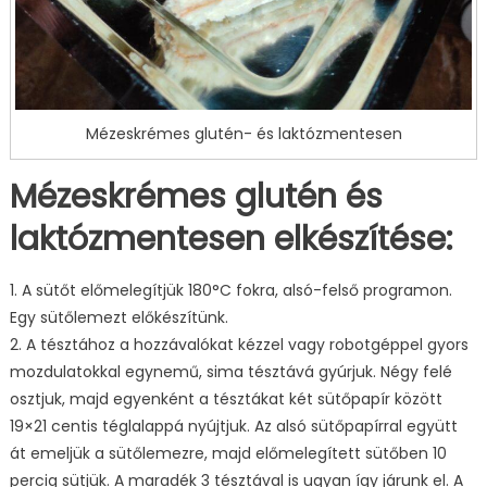
Mézeskrémes glutén- és laktózmentesen
Mézeskrémes glutén és
laktózmentesen elkészítése:
1. A sütőt előmelegítjük 180°C fokra, alsó-felső programon.
Egy sütőlemezt előkészítünk.
2. A tésztához a hozzávalókat kézzel vagy robotgéppel gyors
mozdulatokkal egynemű, sima tésztává gyúrjuk. Négy felé
osztjuk, majd egyenként a tésztákat két sütőpapír között
19×21 centis téglalappá nyújtjuk. Az alsó sütőpapírral együtt
át emeljük a sütőlemezre, majd előmelegített sütőben 10
percig sütjük. A maradék 3 tésztával is ugyan így járunk el. A