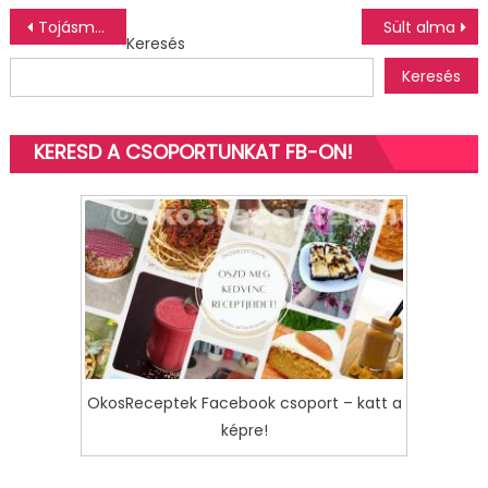
Bejegyzés
Tojásmentes íróka máz
Sült alma
Keresés
navigáció
Keresés
KERESD A CSOPORTUNKAT FB-ON!
OkosReceptek Facebook csoport – katt a
képre!