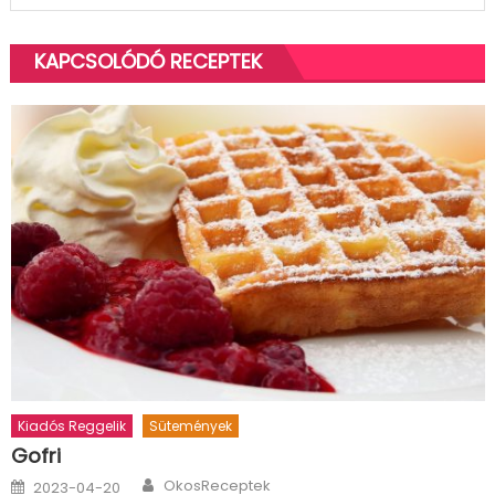
KAPCSOLÓDÓ RECEPTEK
Kiadós Reggelik
Sütemények
Gofri
Author
Posted
OkosReceptek
2023-04-20