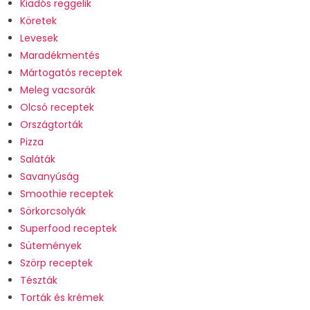
Kiadós reggelik
Köretek
Levesek
Maradékmentés
Mártogatós receptek
Meleg vacsorák
Olcsó receptek
Országtorták
Pizza
Saláták
Savanyúság
Smoothie receptek
Sörkorcsolyák
Superfood receptek
Sütemények
Szörp receptek
Tészták
Torták és krémek