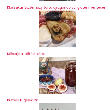
Klasszikus Eszterházy torta újragondolva, gluténmentesen
Kéksajttal töltött körte
Rumos fügelekvár