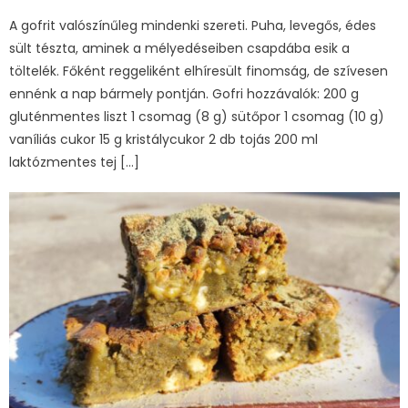
on
A gofrit valószínűleg mindenki szereti. Puha, levegős, édes
sült tészta, aminek a mélyedéseiben csapdába esik a
töltelék. Főként reggeliként elhíresült finomság, de szívesen
ennénk a nap bármely pontján. Gofri hozzávalók: 200 g
gluténmentes liszt 1 csomag (8 g) sütőpor 1 csomag (10 g)
vaníliás cukor 15 g kristálycukor 2 db tojás 200 ml
laktózmentes tej […]