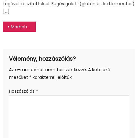
fügével készítettük el. Fügés galett (glutén és laktózmentes)
[…]
Bejegyzés
Marhahúsos nachos, házi sajtszósszal
navigáció
Vélemény, hozzászólás?
Az e-mail címet nem tesszük közzé.
A kötelező
mezőket
*
karakterrel jelöltük
Hozzászólás
*