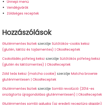
Ünnepi menü
Vendégvárók
Zöldséges receptek
Hozzászólások
Gluténmentes lisztek
szerzője
Sütőtökös-csokis keksz
(glutén, laktóz és tojásmentes) | OkosReceptek
Csokoládés pöfeteg keksz
szerzője
Sütőtökös pöfeteg keksz
(glutén és laktózmentes) | OkosReceptek
Zöld teás keksz (matcha cookie)
szerzője
Matcha brownie
gluténmentesen | OkosReceptek
Gluténmentes lisztek
szerzője
Somlói revolúció (2014-es
országtorta újragondolása gluténmentesen) | OkosReceptek
Gluténmentes somlói galuska (az eredeti receptúra alapján)