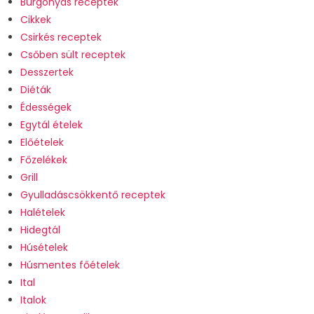
Burgonyás receptek
Cikkek
Csirkés receptek
Csőben sült receptek
Desszertek
Diéták
Édességek
Egytál ételek
Előételek
Főzelékek
Grill
Gyulladáscsökkentő receptek
Halételek
Hidegtál
Húsételek
Húsmentes főételek
Ital
Italok