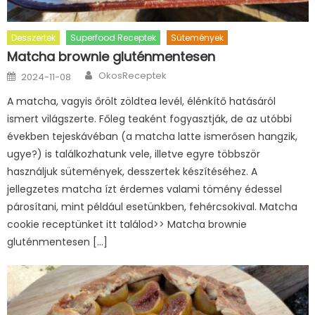
Desszertek
Superfood Receptek
Sütemények
Matcha brownie gluténmentesen
Author
Posted
OkosReceptek
2024-11-08
on
A matcha, vagyis őrölt zöldtea levél, élénkítő hatásáról
ismert világszerte. Főleg teaként fogyasztják, de az utóbbi
években tejeskávéban (a matcha latte ismerősen hangzik,
ugye?) is találkozhatunk vele, illetve egyre többször
használjuk sütemények, desszertek készítéséhez. A
jellegzetes matcha ízt érdemes valami tömény édessel
párosítani, mint például esetünkben, fehércsokival. Matcha
cookie receptünket itt találod>> Matcha brownie
gluténmentesen […]