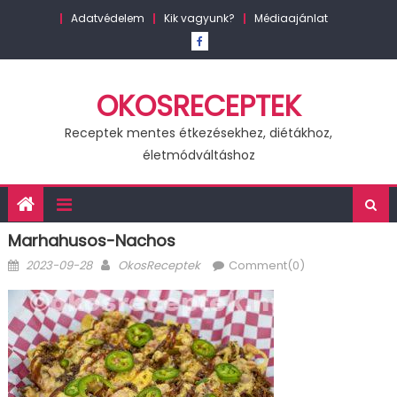
Skip
Adatvédelem
Kik vagyunk?
Médiaajánlat
to
content
OKOSRECEPTEK
Receptek mentes étkezésekhez, diétákhoz,
életmódváltáshoz
Marhahusos-Nachos
Posted
Author
2023-09-28
OkosReceptek
Comment(0)
on