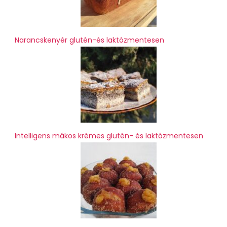
Narancskenyér glutén-és laktózmentesen
Intelligens mákos krémes glutén- és laktózmentesen