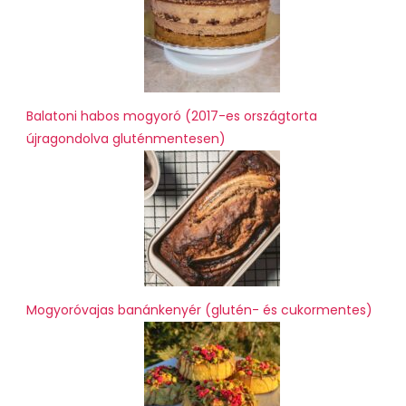
Balatoni habos mogyoró (2017-es országtorta
újragondolva gluténmentesen)
Mogyoróvajas banánkenyér (glutén- és cukormentes)