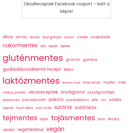
OkosReceptek Facebook csoport – katt a
képre!
alma
burgonya
csirke
csokoládé
almás
banán
citrom
cukormentes
eper
dió
epres
gluténmentes
gomba
gnocchi
gyulladáscsökkentő recept
keksz
laktózmentes
macaron
muffin
mák
lemon curd
okosreceptek
országtorta
ország tortája
mákos piskóta
piskóta
paradicsom
saláta
pite
palacsinta
piskótatekercs
rizs
sütőtök
sütőtökös
spenót
Szafi diéta
sült csirke
tojásmentes
tejmentes
tészta
tojás
torta
vegán
vegetáriánus
uborka