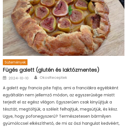
Sütemények
Fügés galett (glutén és laktózmentes)
Author
Posted
OkosReceptek
2024-10-10
on
A galett egy francia pite fajta, ami a franciákra egyébként
egyáltalán nem jellemző módon, az egyszerűsége miatt
terjedt el az egész világon. Egyszerűen csak kinyújtjuk a
tésztát, megtöltjük, a széleit felhajtjuk, megsütjük, és kész.
Ugye, hogy pofonegyszerű? Természetesen bármilyen
gyümölccsel elkészíthető, de mi az őszi hangulat kedvéért,