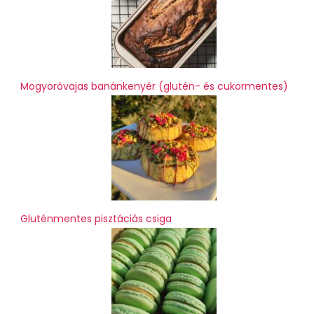
Mogyoróvajas banánkenyér (glutén- és cukormentes)
Gluténmentes pisztáciás csiga