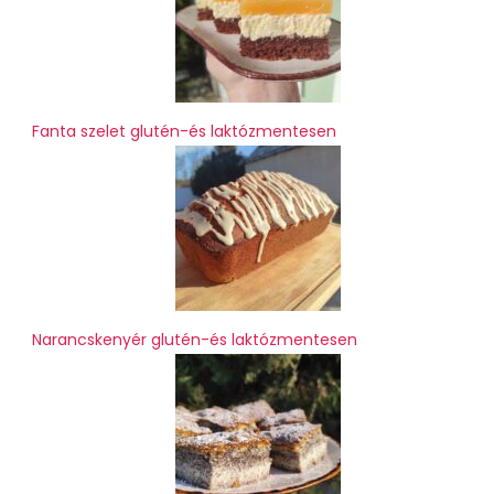
Fanta szelet glutén-és laktózmentesen
Narancskenyér glutén-és laktózmentesen