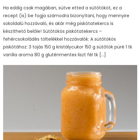
Ha eddig csak magában, sütve etted a sütőtököt, ez a
recept (is) be fogja számodra bizonyítani, hogy mennyire
sokoldalú hozzávaló, és akár még piskótatekercs is
készíthető belőle! Sütőtökös piskótatekercs –
fehércsokoládés töltelékkel hozzávalók: A sütőtökös
piskótához: 3 tojás 150 g kristálycukor 150 g sütőtök püré 1 tk
vanília aroma 80 g gluténmentes liszt fél tk […]