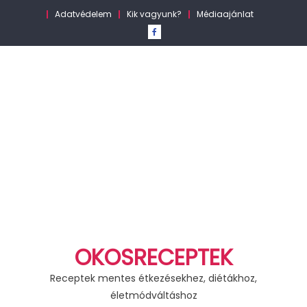
Skip
Adatvédelem
Kik vagyunk?
Médiaajánlat
to
content
OKOSRECEPTEK
Receptek mentes étkezésekhez, diétákhoz,
életmódváltáshoz