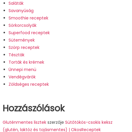
Saláták
Savanyúság
Smoothie receptek
Sörkorcsolyák
Superfood receptek
Sütemények
Szörp receptek
Tészták
Torták és krémek
Ünnepi menü
Vendégvárók
Zöldséges receptek
Hozzászólások
Gluténmentes lisztek
szerzője
Sütőtökös-csokis keksz
(glutén, laktóz és tojásmentes) | OkosReceptek