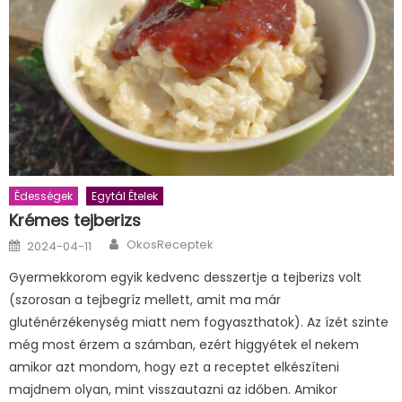
Édességek
Egytál Ételek
Krémes tejberizs
Author
Posted
OkosReceptek
2024-04-11
on
Gyermekkorom egyik kedvenc desszertje a tejberizs volt
(szorosan a tejbegríz mellett, amit ma már
gluténérzékenység miatt nem fogyaszthatok). Az ízét szinte
még most érzem a számban, ezért higgyétek el nekem
amikor azt mondom, hogy ezt a receptet elkészíteni
majdnem olyan, mint visszautazni az időben. Amikor