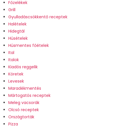
Főzelékek
Grill
Gyulladáscsökkentő receptek
Halételek
Hidegtál
Húsételek
Húsmentes főételek
Ital
Italok
Kiadós reggelik
Köretek
Levesek
Maradékmentés
Mártogatós receptek
Meleg vacsorák
Olcsó receptek
Országtorták
Pizza