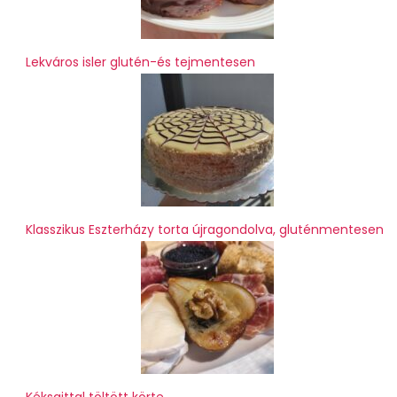
Lekváros isler glutén-és tejmentesen
Klasszikus Eszterházy torta újragondolva, gluténmentesen
Kéksajttal töltött körte