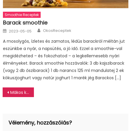
Smoothie Receptek
Barack smoothie
Author
Posted
OkosReceptek
2023-05-05
on
A mosolygós, ízletes és zamatos, lédús barackról méltán jut
eszünkbe a nyár, a napsütés, a jó idő. Ezzel a smoothie-val
megidézheted – és fokozhatod – a legkellemesebb nyári
élményeket. Barack smoothie hozzávalók: 3 db kajszibarack
(vagy 2 db őszibarack) 1 db narancs 125 ml mandulatej 2 ek
kókuszjoghurt vagy natúr joghurt 1 marék jég Barackos […]
Bejegyzés
Mákos kevert
navigáció
Vélemény, hozzászólás?