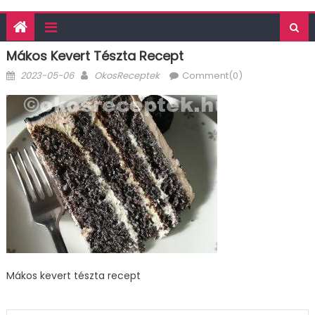
Mákos Kevert Tészta Recept
Posted
Author
2023-05-06
OkosReceptek
Comment(0)
on
Mákos kevert tészta recept