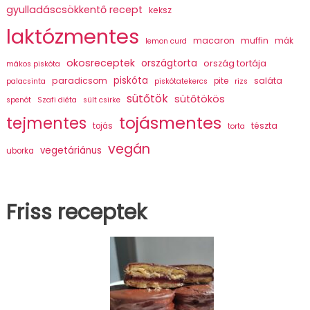
gyulladáscsökkentő recept
keksz
laktózmentes
macaron
muffin
mák
lemon curd
okosreceptek
országtorta
ország tortája
mákos piskóta
piskóta
paradicsom
saláta
pite
palacsinta
piskótatekercs
rizs
sütőtök
sütőtökös
spenót
Szafi diéta
sült csirke
tojásmentes
tejmentes
tészta
tojás
torta
vegán
vegetáriánus
uborka
Friss receptek