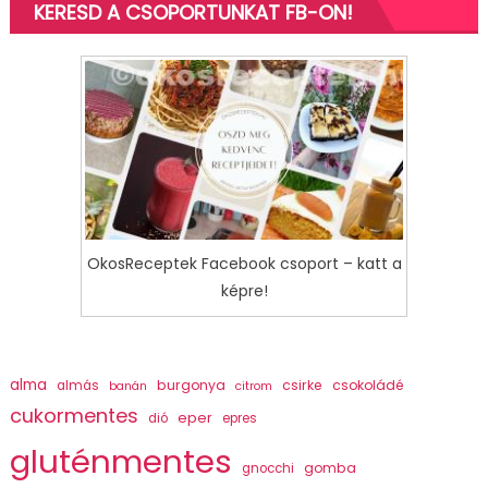
KERESD A CSOPORTUNKAT FB-ON!
OkosReceptek Facebook csoport – katt a
képre!
alma
burgonya
csirke
csokoládé
almás
banán
citrom
cukormentes
eper
dió
epres
gluténmentes
gomba
gnocchi