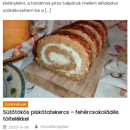
kislányként, a hatalmas piros tulipánok mellett elhaladva
szökdécseltem be a […]
Sütemények
Sütőtökös piskótatekercs – fehércsokoládés
töltelékkel
Author
Posted
OkosReceptek
2023-11-06
on